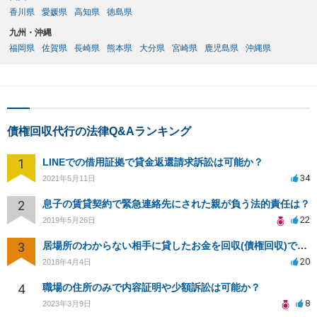
香川県
愛媛県
高知県
徳島県
九州・沖縄
福岡県
佐賀県
長崎県
熊本県
大分県
宮崎県
鹿児島県
沖縄県
債権回収代行の法律Q&Aランキング
1
LINEでの借用証拠で貸金返還請求訴訟は可能か？
34
2021年5月11日
2
息子の賃貸契約で緊急連絡先にされた親が負う法的責任は？
22
2019年5月26日
3
居場所のわからない相手に貸したお金を回収(債権回収)できますか？
20
2018年4月4日
4
職場の住所のみで内容証明や少額訴訟は可能か？
8
2023年3月9日