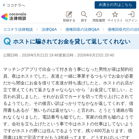
弁護士の方はこちら
ココナラへ
投稿する
探す
閲覧履歴
マイリスト
ログイン
ココナラ法律相談
法律Q&A
債権回収の法律Q&A
債権回収代行の法律
ホストに騙されてお金を貸して返してくれない
公開日時：
2026年5月21日 19:46
更新日時：
2026年6月23日 20:40
マッチングアプリで出会って付き合う事になった男性が昼は契約社
員、夜はホストでした。友達と一緒に事業するつもりでお金が必要
だから闇金にお金を借りて友達が持ち逃げしたと。ホストのお店が
立て替えてくれて返さなきゃならないから「お金貸して欲しい」と
言われ貸しました。それがお店でカードを切って売り上げにされて
るようでした。その後言い訳ばっかりでなかなか返してくれず、借
用書もあるが「無いものは返せない」と言われ、とうとう連絡が取
れなくなりました。電話番号も嘘でした。実家の住所も嘘のようで
す。会社を立ち上げたという事で今はホストの仕事はしてないよう
ですがホストの寮には住んでるようです。残り400万あります。借
用書は1年で完済ですがもう3年経ってます。どうすればいいです