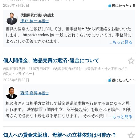
氏名や住所が分からない状態でも対応可能なのか ⇒訴訟等の裁判上の
2026年7月16日
役にたった
5
手続を利用する場合には、原則として相手方の住所・氏名を把握して
いる必要があります。
債権回収に強い弁護士
瀬戸 伸一
弁護士
当職の個別のご依頼に関しては、当事務所HPから御連絡をお願いいた
します。 https://setolaw.jp/ 一般にどれくらいかについては、事務所に
よるとしか回答できかねます。
個人間借金、物品売買の返済･返金について
#債権回収代行
#140万円以下
#内容証明作成送付
#音信不通・行方不明の相手
#個人・プライベート
2026年6月23日
役にたった
1
西浦 嘉博
弁護士
相談者さんは相手方に対して貸金返還請求権を行使する形になると思
われます。 法的措置（調停申立、訴訟提起等）を取られる場合、相談
者さんで必要な手続を取る形になります。 それぞれ費用や労力、時間
を要し、債務名義（判決等）を得たとしても、相手方に資力がなけれ
ば回収できないリスクがあることに留意ください。 一般民事となりま
すので、お住まいの地域の市役所での法律相談会の利用や、（資力要
知人への貸金未返済、母親への立替依頼は可能か？