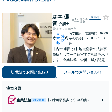
森本 偲
東京都
インタビュ
ーを見る
音
弁護士
岡綜合法律事務所
内幸町駅
営業時間：09:00
東
港
~20:00（平日）
京
から徒歩1
|
区
都
分
【内幸町駅1分】地域密着の法律事
務所として完全個室でご相談を承り
ます。企業法務、労働・離婚問題、
債権回収、刑事事件まで幅広く対
応。早めのご相談が解決の近道で
電話でお問い合わせ
メールでお問い合わせ
す。一人で抱え込まず一緒に整理し
ましょう。どんなお悩みもお気軽に
お声がけください。
注力分野
企業法務
【内幸町駅徒歩1分】契約書チェッ
料金表有
クや未払い残業代対策、知的財産管
理など、企業が直面する法的課題に