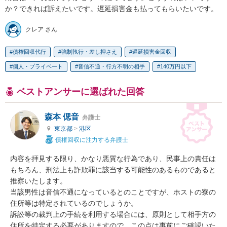
か？できれば訴えたいです。遅延損害金も払ってもらいたいです。
クレア さん
債権回収代行
強制執行・差し押さえ
遅延損害金回収
個人・プライベート
音信不通・行方不明の相手
140万円以下
ベストアンサーに選ばれた回答
森本 偲音
弁護士
東京都
>
港区
債権回収に注力する弁護士
内容を拝見する限り、かなり悪質な行為であり、民事上の責任は
もちろん、刑法上も詐欺罪に該当する可能性のあるものであると
推察いたします。

当該男性は音信不通になっているとのことですが、ホストの寮の
住所等は特定されているのでしょうか。

訴訟等の裁判上の手続を利用する場合には、原則として相手方の
住所を特定する必要がありますので、この点は事前にご確認いた