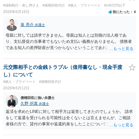
件がありますが）法テラスでの相談を検討ください。
#強制執行・差し押さえ
#債権回収代行
#個人・プライベート
#140万円以下
2026年6月16日
役にたった
6
泉 亮介
弁護士
母親に対しては請求できません。母親は知人とは別個の法人格であ
り、支払督促の当事者でもないため支払い義務がありません。 債務者
である知人の差押財産が見つからないということであれば、現実的に
それ以上の回収は難しいかと思われます。
元交際相手との金銭トラブル（借用書なし・現金手渡
し）について
#個人・プライベート
#債権回収代行
2026年6月12日
債権回収に強い弁護士
久野 択真
弁護士
返済を求めたLINEに対して相手方は返答してきたのでしょうか。 請求
をして返還を受けられる可能性は全くないとは言えませんが、ご相談
者様の方で、貸付の事実や返還約束をしたことについて立証する必要
がありますので、なかなか骨が折れると思います。 そのため、お近く
の弁護士に、貸付メモやLINEの履歴を持って、具体的に相談に行かれ