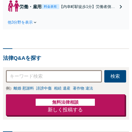
誠実に向き合います。月額3万円か
労働・雇用
【内幸町駅徒歩1分】労働者側・
料金表有
らの柔軟な顧問契約をご用意し、チ
雇用者側双方の視点から、残業代
ャットツール等でのやり取りも可
未払いや不当解雇、問題社員対応
能。ビジネスの安定と発展をバック
他3分野を表示
や退職勧奨など労働・雇用に関す
アップいたします。
るお悩みを誠実に解決へと導きま
す。電話やメール、web面談など
相談しやすい体制。一人で悩まず
にまずはお話しください。
法律Q&Aを探す
検索
例）
離婚 慰謝料
誹謗中傷
相続 遺産
著作物 違法
無料法律相談
新しく投稿する