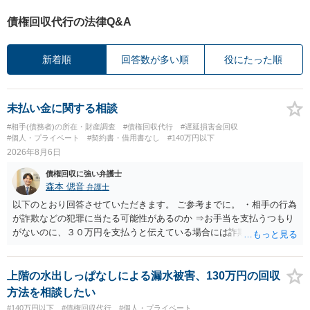
債権回収代行の法律Q&A
新着順
回答数が多い順
役にたった順
未払い金に関する相談
#相手(債務者)の所在・財産調査
#債権回収代行
#遅延損害金回収
#個人・プライベート
#契約書・借用書なし
#140万円以下
2026年8月6日
債権回収に強い弁護士
森本 偲音
弁護士
以下のとおり回答させていただきます。 ご参考までに。 ・相手の行為
が詐欺などの犯罪に当たる可能性があるのか ⇒お手当を支払うつもり
がないのに、３０万円を支払うと伝えている場合には詐欺罪に該当す
る可能性があります。 ・未払い金を回収するためにどのような法的手
段が取れるのか ⇒契約に基づく履行請求として３０万円を請求するこ
とが考えられますが、 パパ活の契約は、売春防止法に抵触する契約
上階の水出しっぱなしによる漏水被害、130万円の回収
であるため、公序良俗に反する契約として 民法上無効（民法９０
方法を相談したい
条）となるため、相手方に請求できない可能性が高いです。 ・相手の
#140万円以下
#債権回収代行
#個人・プライベート