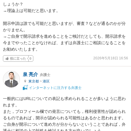
しょうか？

→理論上は可能だと思います。

開示申請は誰でも可能だと思いますが、審査？などが通るのかが分
かりません。

→ご自身で開示請求を進めることをご検討だとしても、開示請求を
今までやったことがなければ、まずは弁護士にご相談になることを
お勧めいたします。
2026年5月18日 16:56
役に立った
0
泉 亮介
弁護士
東京都
>
港区
インターネットに注力する弁護士
一般的にはURLについての表記も求められることが多いように思わ
れます。

また，プロフィール欄での発言についても，権利侵害性が認められ
るものであれば，開示が認められる可能性はあるかと思われます。

ご自身が開示について進め方が分からないということであれば，弁
護士に相談の上で対処を検討される方が良いでしょう。