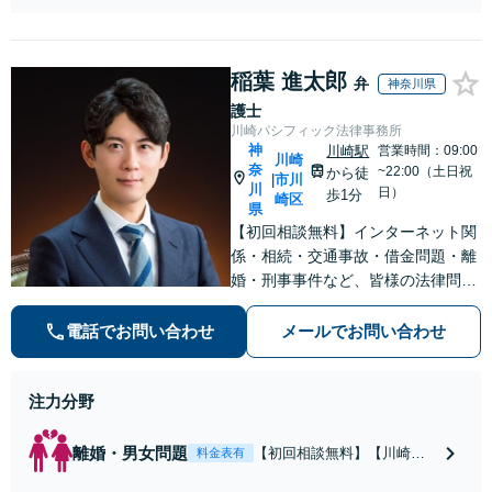
が全力で交渉にあ
の削除・発信者情
たります！相手方
報開示請求をおこ
と直接話す精神的
ないます「企業や
負担を軽減「弁護
稲葉 進太郎
お店の風評被害対
弁
神奈川県
士の交渉で慰謝料
策／売り上げ低下
護士
金額アップ／減額
防止のために尽
川崎パシフィック法律事務所
交渉も対応可」
力」加害者側の対
神
川崎駅
営業時間：09:00
【完全個室対応】
川崎
奈
応可：開示請求の
~22:00（土日祝
から徒
市川
|
川
意見照会が来たと
日）
歩1分
崎区
県
きの対処法、被害
【初回相談無料】インターネット関
者との示談交渉
係・相続・交通事故・借金問題・離
婚・刑事事件など、皆様の法律問題
を解決すべく、親身になって取り組
みます。クチコミ・リピーターの方
電話でお問い合わせ
メールでお問い合わせ
も多数。お気軽にお問い合わせ下さ
い。
注力分野
離婚・男女問題
【初回相談無料】【川崎駅
料金表有
徒歩1分】不貞行為の慰謝料