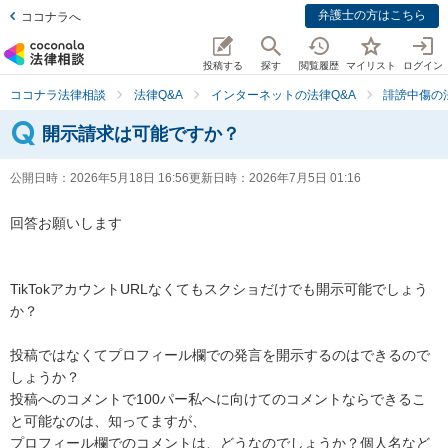
弁護士の方はこちら
ココナラへ
投稿する
探す
閲覧履歴
マイリスト
ログイン
ココナラ法律相談
法律Q&A
インターネットの法律Q&A
誹謗中傷の
開示請求は可能ですか？
公開日時：
2026年5月18日 16:56
更新日時：
2026年7月5日 01:16
回答お願いします

TikTokアカウントURLなくてもスクショだけでも開示可能でしょう
か？

投稿ではなくてプロフィール欄での発言を開示するのはできるので
しょうか？

投稿へのコメントで100パー私へに向けてのコメントならできるこ
と可能なのは、知ってますが、

プロフィール欄でのコメントは、どうなのでしょうか？個人名など