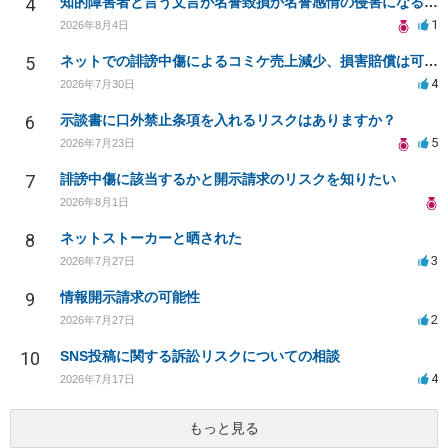
4
知的障害者と言う文言が名誉毀損か名誉感情の侵害になるか教えてほしい。
1
2026年8月4日
5
ネットでの誹謗中傷によるコミケ売上減少、損害賠償は可能か？
4
2026年7月30日
6
示談書に口外禁止条項を入れるリスクはありますか？
5
2026年7月23日
7
誹謗中傷に該当するかと開示請求のリスクを知りたい
2026年8月1日
8
ネットストーカーと晒された
3
2026年7月27日
9
情報開示請求の可能性
2
2026年7月27日
10
SNS投稿に関する訴訟リスクについての相談
4
2026年7月17日
もっと見る