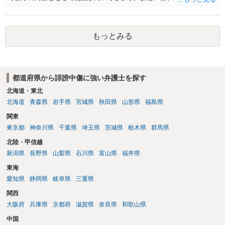
文章からすると、実際に発信者情報開示請求がなされる可能性がある
と存じます。発信者情報開示請求が進むと、投稿に使った回線の契約
者のところに、意見照会がなされます。アカウント情報開示の場合
もっとみる
は、アカウントの登録メールに意見照会がなされます。 また、された
場合賠償金はいくらでしょうか。 →ケースバイケースであり、数万円
から１００万単位まで様々でしょう。裁判外であれば交渉して相手方
の請求額から減額することを試みることとなるでしょう。
都道府県から誹謗中傷に強い弁護士を探す
北海道・東北
北海道
青森県
岩手県
宮城県
秋田県
山形県
福島県
関東
東京都
神奈川県
千葉県
埼玉県
茨城県
栃木県
群馬県
北陸・甲信越
新潟県
長野県
山梨県
石川県
富山県
福井県
東海
愛知県
静岡県
岐阜県
三重県
関西
大阪府
兵庫県
京都府
滋賀県
奈良県
和歌山県
中国