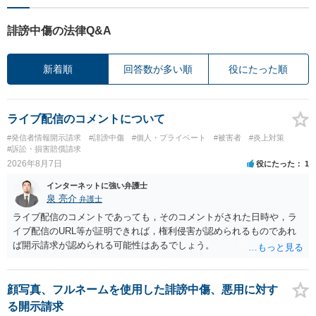
誹謗中傷の法律Q&A
新着順
回答数が多い順
役にたった順
ライブ配信のコメントについて
#発信者情報開示請求
#誹謗中傷
#個人・プライベート
#被害者
#炎上対策
#訴訟・損害賠償請求
2026年8月7日
役にたった
1
インターネットに強い弁護士
泉 亮介
弁護士
ライブ配信のコメントであっても，そのコメントがされた日時や，ラ
イブ配信のURL等が証明できれば，権利侵害が認められるものであれ
ば開示請求が認められる可能性はあるでしょう。
顔写真、フルネームを使用した誹謗中傷、悪用に対す
る開示請求