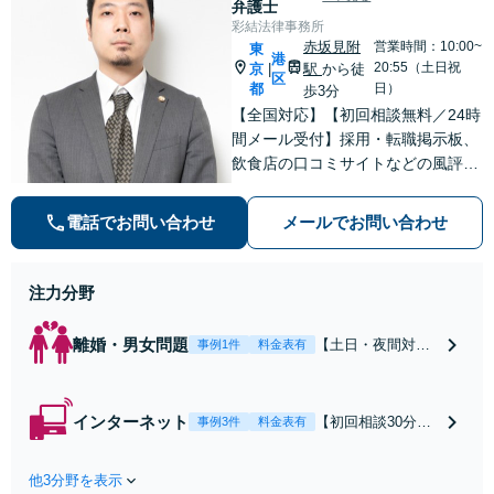
弁護士
彩結法律事務所
赤坂見附
営業時間：10:00~
東
港
20:55（土日祝
京
駅
から徒
|
区
都
日）
歩3分
【全国対応】【初回相談無料／24時
間メール受付】採用・転職掲示板、
飲食店の口コミサイトなどの風評被
害対策など実績あり！【刑事】犯罪
の種類を問わず相談可。可能な限り
電話でお問い合わせ
メールでお問い合わせ
早期対応で駆けつけサポート【労
働】不当解雇・残業代請求はおまか
せください
注力分野
離婚・男女問題
【土日・夜間対応
事例1件
料金表有
可】【初回相談30
分無料】「相手方
から書面を提示さ
インターネット
【初回相談30分無
事例3件
料金表有
れたら、サインす
料】状況に応じて
る前にご相談を」
手段を使い分け、
経験豊富な弁護士
他3分野を表示
適切な方法で投稿