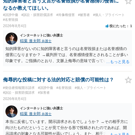
知的障害者と言う文言が名誉毀損か名誉感情の侵害に
なるか教えてほしい。
#誹謗中傷
#訴訟・損害賠償請求
#肖像権侵害
#被害者
#個人・プライベート
#名誉毀損
2026年8月4日
役にたった
1
インターネットに強い弁護士
稲葉 進太郎
弁護士
知的障害がないのに知的障害者と言うのは名誉毀損または名誉感情の
侵害になりますか？ →裁判所では、名誉感情侵害とされることが多い
印象です。ご指摘のとおり、文脈上侮辱の意味で言っている点も加味
されていると思います。
侮辱的な投稿に対する法的対応と賠償の可能性は？
#発信者情報開示請求
#誹謗中傷
#名誉毀損
#個人・プライベート
#訴訟・損害賠償請求
#加害者
2026年8月4日
インターネットに強い弁護士
稲葉 進太郎
弁護士
本当に反省しています。開示請求されるでしょうか？ →その相手方に
向けたものだということが見て分かる形で投稿されたのであれば、開
示請求の対象となる可能性が高いでしょう。また、相手方の投稿した