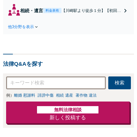
（請求された／請求した
い）・熟年離婚・年金分
相続・遺言
【川崎駅より徒歩１分】【初回相
料金表有
割・婚姻費用・養育費・財
談無料】遺産相続トラブルや遺言
産分与・離婚の慰謝料など
作成などの相続問題に豊富な実績
実績多数。川崎地域に根ざ
他3分野を表示
があります。安心・信頼・丁寧を
した弁護士として、あなた
心がけ，質の高いリーガルサービ
の人生の再スタートを全力
スを目指しております。
で後押しします。
法律Q&Aを探す
検索
例）
離婚 慰謝料
誹謗中傷
相続 遺産
著作物 違法
無料法律相談
新しく投稿する