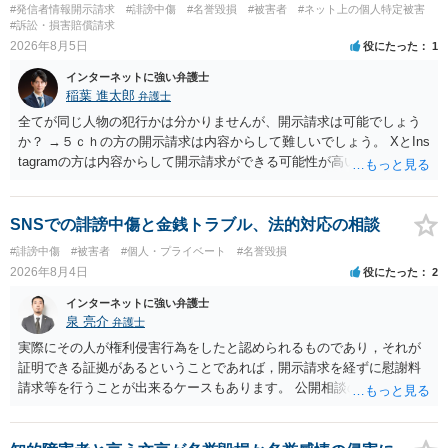
#発信者情報開示請求
#誹謗中傷
#名誉毀損
#被害者
#ネット上の個人特定被害
#訴訟・損害賠償請求
2026年8月5日
役にたった
1
インターネットに強い弁護士
稲葉 進太郎
弁護士
全てが同じ人物の犯行かは分かりませんが、開示請求は可能でしょう
か？ →５ｃｈの方の開示請求は内容からして難しいでしょう。 XとIns
tagramの方は内容からして開示請求ができる可能性が高いでしょう。
ただ、アカウントが削除されていると開示請求は失敗する可能性が高
いでしょう。７月中にアカウントが削除されている場合、今から進め
ても失敗する可能性が高いように思われます。 相手を特定できた場
SNSでの誹謗中傷と金銭トラブル、法的対応の相談
合、相手に全ての弁護士費用を負担させることは可能でしょうか？ →
#誹謗中傷
#被害者
#個人・プライベート
#名誉毀損
訴訟外の交渉で相手方が認めれば負担させることができるでしょう。
2026年8月4日
役にたった
2
訴訟で判決となった場合は、実際の弁護士費用が認められる場合と認
められない場合があり何ともいえないところでしょう。
インターネットに強い弁護士
泉 亮介
弁護士
実際にその人が権利侵害行為をしたと認められるものであり，それが
証明できる証拠があるということであれば，開示請求を経ずに慰謝料
請求等を行うことが出来るケースもあります。 公開相談の場では回答
は難しいかと思われますので，お手持ちの証拠資料を持参の上弁護士
に個別に相談されると良いでしょう。