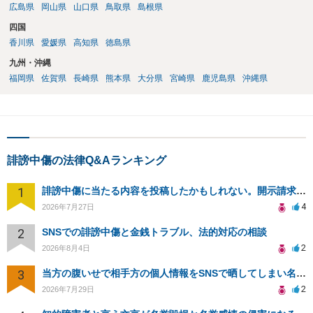
広島県
岡山県
山口県
鳥取県
島根県
四国
香川県
愛媛県
高知県
徳島県
九州・沖縄
福岡県
佐賀県
長崎県
熊本県
大分県
宮崎県
鹿児島県
沖縄県
誹謗中傷の法律Q&Aランキング
1
誹謗中傷に当たる内容を投稿したかもしれない。開示請求や民事刑事裁判に発展しうるのか教えて欲しい。
4
2026年7月27日
2
SNSでの誹謗中傷と金銭トラブル、法的対応の相談
2
2026年8月4日
3
当方の腹いせで相手方の個人情報をSNSで晒してしまい名誉毀損させてしまったかもしれない
2
2026年7月29日