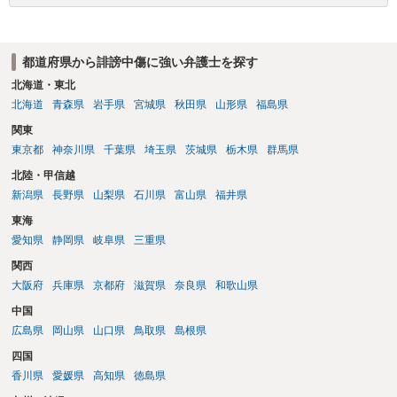
場合賠償金はいくらでしょうか。 →ケースバイケースであり、数万円
から１００万単位まで様々でしょう。裁判外であれば交渉して相手方
の請求額から減額することを試みることとなるでしょう。
都道府県から誹謗中傷に強い弁護士を探す
北海道・東北
北海道
青森県
岩手県
宮城県
秋田県
山形県
福島県
関東
東京都
神奈川県
千葉県
埼玉県
茨城県
栃木県
群馬県
北陸・甲信越
新潟県
長野県
山梨県
石川県
富山県
福井県
東海
愛知県
静岡県
岐阜県
三重県
関西
大阪府
兵庫県
京都府
滋賀県
奈良県
和歌山県
中国
広島県
岡山県
山口県
鳥取県
島根県
四国
香川県
愛媛県
高知県
徳島県