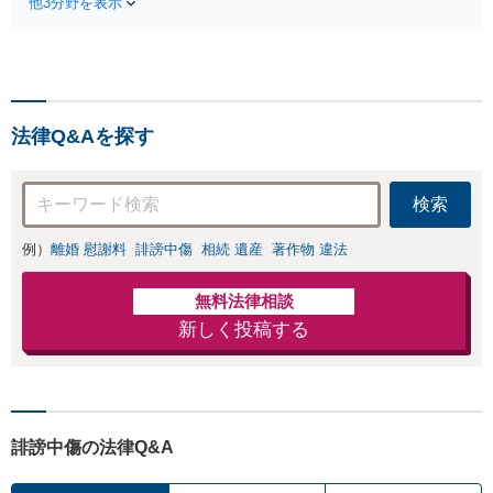
他3分野を表示
があります。安心・信頼・丁寧を
した弁護士として、あなた
心がけ，質の高いリーガルサービ
の人生の再スタートを全力
スを目指しております。
で後押しします。
法律Q&Aを探す
検索
例）
離婚 慰謝料
誹謗中傷
相続 遺産
著作物 違法
無料法律相談
新しく投稿する
誹謗中傷の法律Q&A