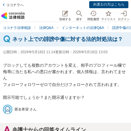
弁護士の方はこちら
ココナラへ
投稿する
探す
閲覧履歴
マイリスト
ログイン
ココナラ法律相談
法律Q&A
インターネットの法律Q&A
誹謗中傷の
ネット上での誹謗中傷に対する法的対処法は？
公開日時：
2026年5月18日 11:14
更新日時：
2026年5月18日 13:03
ブロックしても複数のアカウントを変え、相手のプロフィール欄で
侮辱に当たる私への悪口が書かれます。個人情報は、言われてませ
ん

フォローフォロワーゼロで自分だけフォローされて言われます。

開示可能でしょうか？また開示通りますか？
匿名希望 さん
弁護士からの回答タイムライン