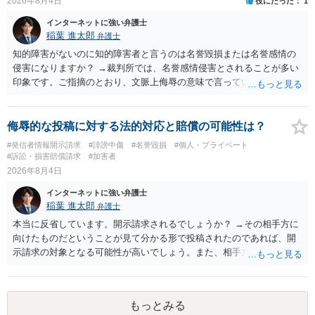
2026年8月4日
役にたった
1
インターネットに強い弁護士
稲葉 進太郎
弁護士
知的障害がないのに知的障害者と言うのは名誉毀損または名誉感情の
侵害になりますか？ →裁判所では、名誉感情侵害とされることが多い
印象です。ご指摘のとおり、文脈上侮辱の意味で言っている点も加味
されていると思います。
侮辱的な投稿に対する法的対応と賠償の可能性は？
#発信者情報開示請求
#誹謗中傷
#名誉毀損
#個人・プライベート
#訴訟・損害賠償請求
#加害者
2026年8月4日
インターネットに強い弁護士
稲葉 進太郎
弁護士
本当に反省しています。開示請求されるでしょうか？ →その相手方に
向けたものだということが見て分かる形で投稿されたのであれば、開
示請求の対象となる可能性が高いでしょう。また、相手方の投稿した
文章からすると、実際に発信者情報開示請求がなされる可能性がある
と存じます。発信者情報開示請求が進むと、投稿に使った回線の契約
者のところに、意見照会がなされます。アカウント情報開示の場合
もっとみる
は、アカウントの登録メールに意見照会がなされます。 また、された