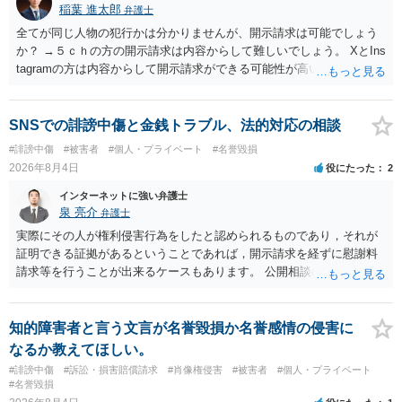
稲葉 進太郎
弁護士
全てが同じ人物の犯行かは分かりませんが、開示請求は可能でしょう
か？ →５ｃｈの方の開示請求は内容からして難しいでしょう。 XとIns
tagramの方は内容からして開示請求ができる可能性が高いでしょう。
ただ、アカウントが削除されていると開示請求は失敗する可能性が高
いでしょう。７月中にアカウントが削除されている場合、今から進め
ても失敗する可能性が高いように思われます。 相手を特定できた場
SNSでの誹謗中傷と金銭トラブル、法的対応の相談
合、相手に全ての弁護士費用を負担させることは可能でしょうか？ →
#誹謗中傷
#被害者
#個人・プライベート
#名誉毀損
訴訟外の交渉で相手方が認めれば負担させることができるでしょう。
2026年8月4日
役にたった
2
訴訟で判決となった場合は、実際の弁護士費用が認められる場合と認
められない場合があり何ともいえないところでしょう。
インターネットに強い弁護士
泉 亮介
弁護士
実際にその人が権利侵害行為をしたと認められるものであり，それが
証明できる証拠があるということであれば，開示請求を経ずに慰謝料
請求等を行うことが出来るケースもあります。 公開相談の場では回答
は難しいかと思われますので，お手持ちの証拠資料を持参の上弁護士
に個別に相談されると良いでしょう。
知的障害者と言う文言が名誉毀損か名誉感情の侵害に
なるか教えてほしい。
#誹謗中傷
#訴訟・損害賠償請求
#肖像権侵害
#被害者
#個人・プライベート
#名誉毀損