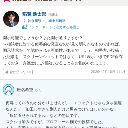
稲葉 進太郎
弁護士
神奈川県
>
川崎市川崎区
インターネットに注力する弁護士
開示可能でしょうか？また開示通りますか？

→相談者に対する侮辱的な発言なのが見て明らかなものであれば、
開示請求をして認められる可能性があるでしょう。相手方が投稿し
た記事を、スクリーンショットではなく、URL表示つきでPDF保存
しておき、弁護士にご相談になることをお勧めいたします。
2026年5月18日 11:14
役に立った
0
匿名希望
さん
侮辱っていうのか分かりませんが、「エフェクトじゃなきゃ無理
なんだ」「加工しすぎて別人だけど男みつけてほしいのかな」
「服に着せられてるね」などの悪口です。

スクショ済みですが、プロフィール欄での投稿でした。

もう一言消えてます。半年以上続いてましたが最近はないです。
