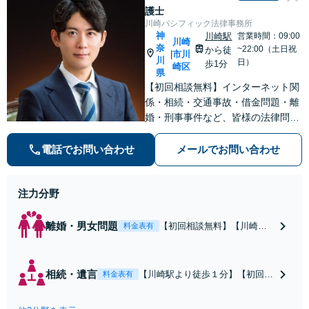
護士
川崎パシフィック法律事務所
神
川崎駅
営業時間：09:00
川崎
奈
~22:00（土日祝
から徒
市川
|
川
日）
歩1分
崎区
県
【初回相談無料】インターネット関
係・相続・交通事故・借金問題・離
婚・刑事事件など、皆様の法律問題
を解決すべく、親身になって取り組
みます。クチコミ・リピーターの方
電話でお問い合わせ
メールでお問い合わせ
も多数。お気軽にお問い合わせ下さ
い。
注力分野
離婚・男女問題
【初回相談無料】【川崎駅
料金表有
徒歩1分】不貞行為の慰謝料
（請求された／請求した
い）・熟年離婚・年金分
相続・遺言
【川崎駅より徒歩１分】【初回相
料金表有
割・婚姻費用・養育費・財
談無料】遺産相続トラブルや遺言
産分与・離婚の慰謝料など
作成などの相続問題に豊富な実績
実績多数。川崎地域に根ざ