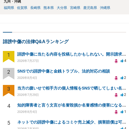
九州・沖縄
福岡県
佐賀県
長崎県
熊本県
大分県
宮崎県
鹿児島県
沖縄県
誹謗中傷の法律Q&Aランキング
1
誹謗中傷に当たる内容を投稿したかもしれない。開示請求や民事刑事裁判に発展しうるのか教えて欲しい。
4
2026年7月27日
2
SNSでの誹謗中傷と金銭トラブル、法的対応の相談
2
2026年8月4日
3
当方の腹いせで相手方の個人情報をSNSで晒してしまい名誉毀損させてしまったかもしれない
2
2026年7月29日
4
知的障害者と言う文言が名誉毀損か名誉感情の侵害になるか教えてほしい。
1
2026年8月4日
5
ネットでの誹謗中傷によるコミケ売上減少、損害賠償は可能か？
4
2026年7月30日