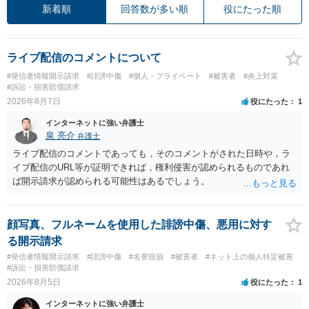
新着順
回答数が多い順
役にたった順
ライブ配信のコメントについて
#発信者情報開示請求
#誹謗中傷
#個人・プライベート
#被害者
#炎上対策
#訴訟・損害賠償請求
2026年8月7日
役にたった
1
インターネットに強い弁護士
泉 亮介
弁護士
ライブ配信のコメントであっても，そのコメントがされた日時や，ラ
イブ配信のURL等が証明できれば，権利侵害が認められるものであれ
ば開示請求が認められる可能性はあるでしょう。
顔写真、フルネームを使用した誹謗中傷、悪用に対す
る開示請求
#発信者情報開示請求
#誹謗中傷
#名誉毀損
#被害者
#ネット上の個人特定被害
#訴訟・損害賠償請求
2026年8月5日
役にたった
1
インターネットに強い弁護士