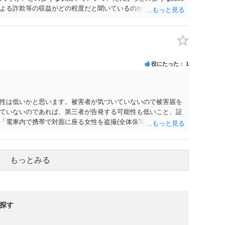
よる詐欺等の収益がどの程度だと聞いているのかということに
れたうえで対処方法を探された方がよいと思われます。 一般論
ーダーを持参して取り調べ内容を録音することは必須だと考え
役にたった
1
性は低いかと思います。被害者が気づいていないので被害届を
ていないのであれば、第三者が告発する可能性も低いこと、証
「電車内で携帯で対面に座る女性を盗撮(全体像写真1枚と5秒程
ど強調したものではありません。」とありますが、少なくとも捜
逮捕勾留されるケースが私の弁護経験では多くなった印象です
惑防止条例違反になることもあります）。2度としないことを
もっとみる
。
探す