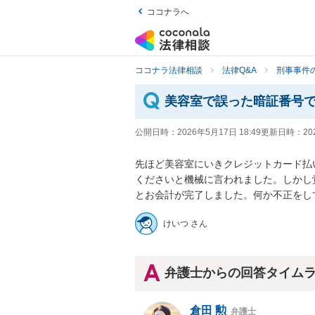
ココナラへ
ココナラ法律相談
法律Q&A
刑事事件の
美容室で誤った暗証番号
公開日時：
2026年5月17日 18:49
更新日時：
20
先ほど美容室にいきクレジットカード払
くださいと機械に言われました。しかし
とお会計が完了しました。何か不正をし
けいつ さん
弁護士からの回答タイム
倉田 勲
弁護士