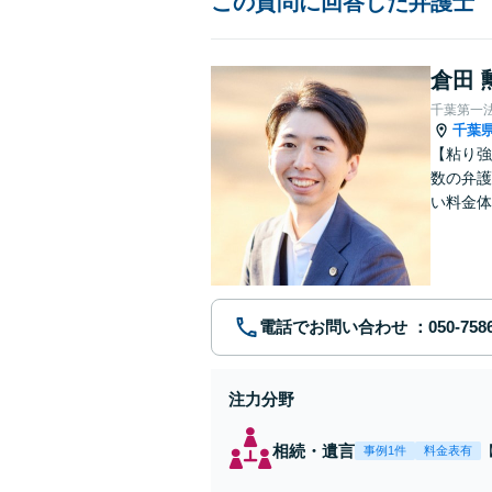
この質問に回答した弁護士
倉田 
千葉第一
千葉
【粘り強
数の弁護
い料金体
す。まず
電話でお問い合わせ
注力分野
相続・遺言
事例1件
料金表有