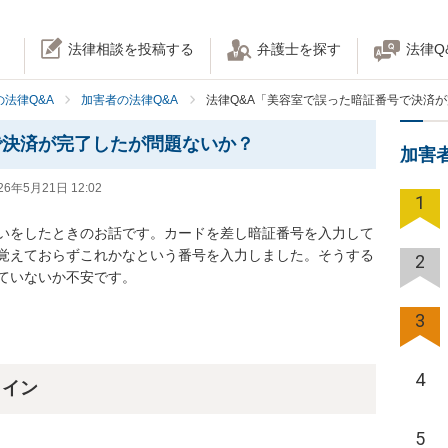
法律相談を投稿する
弁護士を探す
法律Q
法律Q&A
加害者の法律Q&A
法律Q&A「美容室で誤った暗証番号で決済
で決済が完了したが問題ないか？
加害
26年5月21日 12:02
1
いをしたときのお話です。カードを差し暗証番号を入力して
覚えておらずこれかなという番号を入力しました。そうする
2
ていないか不安です。
3
4
ライン
5