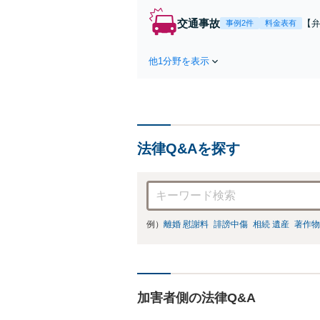
交通事故
【弁
事例2件
料金表有
障
方
他1分野を表示
で
を
法律Q&Aを探す
例）
離婚 慰謝料
誹謗中傷
相続 遺産
著作物
加害者側の法律Q&A