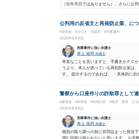
（生年月日ではありません）、さらに公判
公判用の反省文と再発防止策、につ
#加害者
#万引き・窃盗罪
#刑事裁判
2026年8月6日
刑事事件に強い弁護士
井上 祐司
弁護士
率直なことを言いますと、手書きかＰＣか
うより、本人が述べている再犯防止策は、
す。 提出するのであれば、 ・具体的に
用している再犯防止策（例えば保護観察所
者の証言 など、証拠で担保された客観性
もともと執行猶予が狙える事案であれば本
警察から口座作りの詐欺罪として連
は、本人が再発防止策をいくら述べてもほ
#被害者
#加害者
#特殊詐欺
#冤罪・無実・正当
2026年8月6日
刑事事件に強い弁護士
井上 祐司
弁護士
個別の取り調べの前に切羽詰まった状況下
望む回答は得られないと思います。 お手