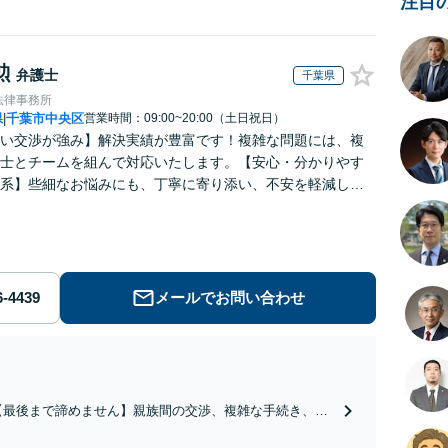
注目
勲
弁護士
千葉県
法律事務所
県
千葉市中央区
営業時間：09:00~20:00（土日祝日）
|
い交渉が強み】解決実績が豊富です！複雑な問題には、複
士とチームを組んで対応いたします。【安心・分かりやす
系】些細なお悩みにも、丁寧に寄り添い、不安を軽減しま
はお気軽にご相談ください。
メールでお問い合わせ
【最後まで諦めません】親族間の交渉、複雑な手続き、全
て対応します！不利な条件で合意してしまう前にご相談く