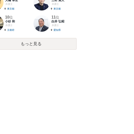
大橋 卓生
三村 勇人
弁護士
弁護士
東京都
東京都
10
11
位
位
小杉 和
白井 弘昭
弁護士
弁護士
京都府
愛知県
もっと見る