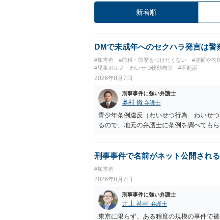
新着順
DMで未成年へのセクハラ発言は警
#加害者
#前科・前歴をつけたくない
#逮捕や勾
#児童ポルノ・わいせつ物頒布等
#不起訴
2026年8月7日
刑事事件に強い弁護士
奥村 徹
弁護士
青少年条例違反（わいせつ行為 わいせつ
るので、地元の弁護士に条例を調べてもら
刑事事件で名前がネット公開される
#加害者
2026年8月7日
刑事事件に強い弁護士
井上 祐司
弁護士
東京に限らず、ある程度の規模の事件で被