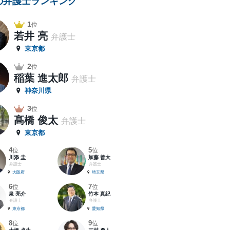
の弁護士ランキング
1
位
若井 亮
弁護士
東京都
2
位
稲葉 進太郎
弁護士
神奈川県
3
位
髙橋 俊太
弁護士
東京都
4
5
位
位
川添 圭
加藤 善大
弁護士
弁護士
大阪府
埼玉県
6
7
位
位
泉 亮介
竹本 真紀
弁護士
弁護士
東京都
愛知県
8
9
位
位