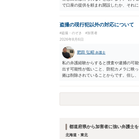
で口座の提供を頼まれ開設したか、それに
ついて、お近くで詳細な法律相談を受けら
でいえば、任意取り調べの場合、ＩＣレコ
ます。
盗撮の現行犯以外の対応について
#盗撮・のぞき
#加害者
2026年8月6日
肥田 弘昭
弁護士
私の弁護経験からすると捜査や逮捕の可能
出す可能性が低いこと、防犯カメラに映っ
拠は削除されていることからです。但し、
度の動画)してしまいました。下着や胸な
査段階では性的姿態等撮影罪の被疑事実で
（最終的には不起訴ないし各都道府県の迷
お勧めいたします。ご参考にしてください
都道府県から加害者に強い弁護士を
北海道・東北