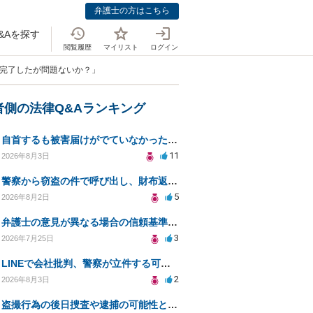
弁護士の方はこちら
&Aを探す
閲覧履歴
マイリスト
ログイン
が完了したが問題ないか？」
者側の法律Q&Aランキング
自首するも被害届けがでていなかった場合
11
2026年8月3日
警察から窃盗の件で呼び出し、財布返却で自首すべきか？
5
2026年8月2日
弁護士の意見が異なる場合の信頼基準について教えてください
3
2026年7月25日
LINEで会社批判、警察が立件する可能性は？
2
2026年8月3日
盗撮行為の後日捜査や逮捕の可能性と初動対応について