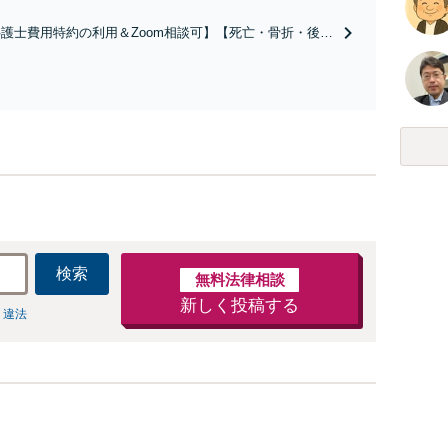
ださい。【土地・不動産】長期化している問題もできる限
り円滑な交渉へと導きます。事業承継／相続放棄も対応可
護士費用特約の利用＆Zoom相談可】【死亡・骨折・後遺
能。【JR千葉駅近く】駐車場あり
害・むち打ち等】交通事故でご家族がなくなってしまった
やお怪我された方はまずご相談ください。ご自身での対応
は損をしてしまうかもしれません。代わりに交渉・手続き
し、負担を軽減。
検索
無料法律相談
新しく投稿する
 違法