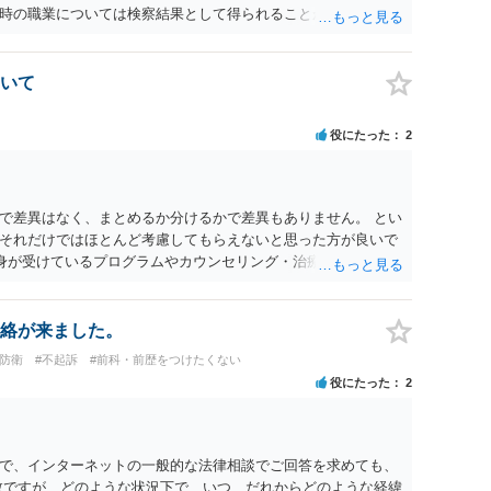
時の職業については検察結果として得られることが通常です。
いて
役にたった
2
で差異はなく、まとめるか分けるかで差異もありません。 とい
それだけではほとんど考慮してもらえないと思った方が良いで
自身が受けているプログラムやカウンセリング・治療の内容 ・利
と連携した職業支援の内容や具体的な就労・監督状況） ・監督
と実現可能性があるものでなければあまり意味がありません。
人の反省の言葉だけで十分であり、実刑となるか微妙な事案で
絡が来ました。
とんど効果は望めないというのが実感です。
防衛
#不起訴
#前科・前歴をつけたくない
役にたった
2
で、インターネットの一般的な法律相談でご回答を求めても、
数ですが、どのような状況下で、いつ、だれからどのような経緯