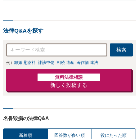
くなってしまった方やお怪
り円滑な交渉へと導き
我された方はまずご相談く
ます。事業承継／相続
ださい。ご自身での対応で
放棄も対応可能。【JR
は損をしてしまうかもしれ
千葉駅近く】駐車場あ
ません。代わりに交渉・手
り
法律Q&Aを探す
続きをし、負担を軽減。
検索
例）
離婚 慰謝料
誹謗中傷
相続 遺産
著作物 違法
無料法律相談
新しく投稿する
名誉毀損の法律Q&A
新着順
回答数が多い順
役にたった順