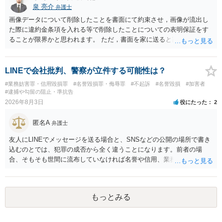
泉 亮介
弁護士
画像データについて削除したことを書面にて約束させ，画像が流出し
た際に違約金条項を入れる等で削除したことについての表明保証をす
ることが限界かと思われます。 ただ，書面を家に送ると家族に不貞行
為が発覚しご自身が慰謝料請求を受けるリスクがあるため，書面で削
除等を求めることは避けたほうが良いかと思われます。
LINEで会社批判、警察が立件する可能性は？
#業務妨害罪・信用毀損罪
#名誉毀損罪・侮辱罪
#不起訴
#名誉毀損
#加害者
#逮捕や勾留の阻止・準抗告
2026年8月3日
役にたった
2
匿名A
弁護士
友人にLINEでメッセージを送る場合と、SNSなどの公開の場所で書き
込むのとでは、犯罪の成否から全く違うことになります。前者の場
合、そもそも世間に流布していなければ名誉や信用、業務にかかる犯
罪は成立しないことになります。
もっとみる