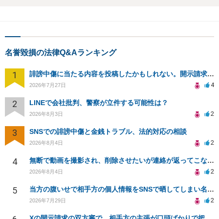
名誉毀損の法律Q&Aランキング
1
誹謗中傷に当たる内容を投稿したかもしれない。開示請求や民事刑事裁判に発展しうるのか教えて欲しい。
4
2026年7月27日
2
LINEで会社批判、警察が立件する可能性は？
2
2026年8月3日
3
SNSでの誹謗中傷と金銭トラブル、法的対応の相談
2
2026年8月4日
4
無断で動画を撮影され、削除させたいが連絡が返ってこない。
2
2026年8月4日
5
当方の腹いせで相手方の個人情報をSNSで晒してしまい名誉毀損させてしまったかもしれない
2
2026年7月29日
Xの開示請求の双方審で、相手方の主張が口頭ばかりで把握しきれません