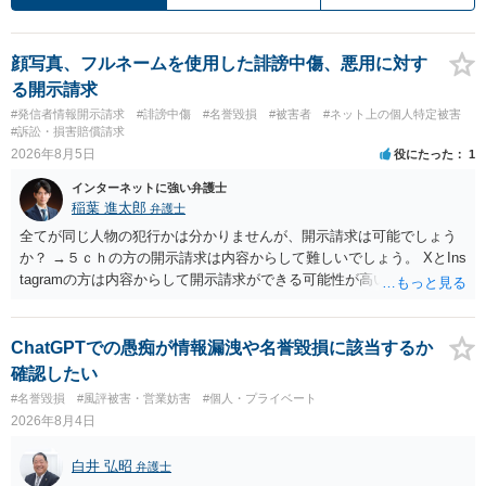
顔写真、フルネームを使用した誹謗中傷、悪用に対す
る開示請求
#発信者情報開示請求
#誹謗中傷
#名誉毀損
#被害者
#ネット上の個人特定被害
#訴訟・損害賠償請求
2026年8月5日
役にたった
1
インターネットに強い弁護士
稲葉 進太郎
弁護士
全てが同じ人物の犯行かは分かりませんが、開示請求は可能でしょう
か？ →５ｃｈの方の開示請求は内容からして難しいでしょう。 XとIns
tagramの方は内容からして開示請求ができる可能性が高いでしょう。
ただ、アカウントが削除されていると開示請求は失敗する可能性が高
いでしょう。７月中にアカウントが削除されている場合、今から進め
ても失敗する可能性が高いように思われます。 相手を特定できた場
ChatGPTでの愚痴が情報漏洩や名誉毀損に該当するか
合、相手に全ての弁護士費用を負担させることは可能でしょうか？ →
確認したい
訴訟外の交渉で相手方が認めれば負担させることができるでしょう。
#名誉毀損
#風評被害・営業妨害
#個人・プライベート
訴訟で判決となった場合は、実際の弁護士費用が認められる場合と認
2026年8月4日
められない場合があり何ともいえないところでしょう。
白井 弘昭
弁護士