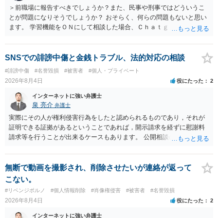
＞前職場に報告すべきでしょうか？また、民事や刑事ではどういうこ
とが問題になりそうでしょうか？ おそらく、何らの問題もないと思い
ます。 学習機能をＯＮにして相談した場合、Ｃｈａｔｇｐｔがｏｐｅ
ｎＡＩに相談内容を蓄積し、他の質問者への何らかの回答の際に参照
する可能性がありますが、個人名や会社名を特定していない限り、一
般論として抽象化されて回答に織り込まれる可能性が生じるにすぎま
SNSでの誹謗中傷と金銭トラブル、法的対応の相談
せんので、その情報自体が、秘密情報に当たるとは思えませんし、名
#誹謗中傷
#名誉毀損
#被害者
#個人・プライベート
誉棄損として、個人や会社に対する誹謗中傷の不特定多数への公開に
2026年8月4日
役にたった
2
当たるとも思われません。 もちろん、誰がその内容をｃｈａｔｇｐｔ
に入力したかも第三者にしられることはないので、個人や会社の特定
インターネットに強い弁護士
をせずに書き込んだことで（おそらく特定して書き込んだとして
泉 亮介
弁護士
も）、相談者さんが刑事民事の責任に問われることはないでしょう。
実際にその人が権利侵害行為をしたと認められるものであり，それが
私見ながらご参考まで。
証明できる証拠があるということであれば，開示請求を経ずに慰謝料
請求等を行うことが出来るケースもあります。 公開相談の場では回答
は難しいかと思われますので，お手持ちの証拠資料を持参の上弁護士
に個別に相談されると良いでしょう。
無断で動画を撮影され、削除させたいが連絡が返って
こない。
#リベンジポルノ
#個人情報削除
#肖像権侵害
#被害者
#名誉毀損
2026年8月4日
役にたった
2
インターネットに強い弁護士