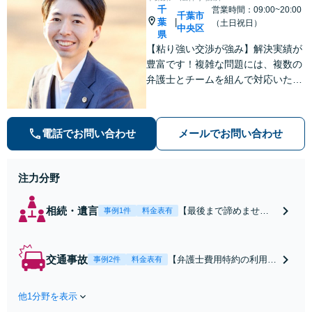
千
営業時間：09:00~20:00
千葉市
葉
|
（土日祝日）
中央区
県
【粘り強い交渉が強み】解決実績が
豊富です！複雑な問題には、複数の
弁護士とチームを組んで対応いたし
ます。【安心・分かりやすい料金体
系】些細なお悩みにも、丁寧に寄り
添い、不安を軽減します。まずはお
電話でお問い合わせ
メールでお問い合わせ
気軽にご相談ください。
注力分野
相続・遺言
【最後まで諦めませ
事例1件
料金表有
ん】親族間の交渉、複
雑な手続き、全て対応
します！不利な条件で
交通事故
【弁護士費用特約の利用＆
事例2件
料金表有
合意してしまう前にご
Zoom相談可】【死亡・骨
相談ください。【土
折・後遺障害・むち打ち
地・不動産】長期化し
他1分野を表示
等】交通事故でご家族がな
ている問題もできる限