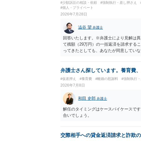
#少額訴訟の相談・依頼
#強制執行・差し押さえ
#個人・プライベート
2026年7月28日
澁谷 望
弁護士
回答いたします。※弁護士により見解は異
て残額（29万円）の一括返済を請求する
ってきたとしても、あなたが同意していな
も過ぎているため、一括返済を求める権利
す。 分割拒否と一括請求の通知：PayP
一括払いを求める」旨を明確に伝えます。
弁護士さん探しています。養育費、
など）をとるには、相手の身元が必要です
#仮差押え
#養育費
#離婚の慰謝料
#強制執行
い。 相手が購入した高額商品（Switc
2026年7月8日
交渉に臨むのが現実的かと思います。
和田 史郎
弁護士
解任のタイミングはケースバイケースです
合いでしょう。
交際相手への貸金返済請求と詐欺の