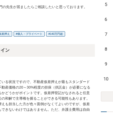
5
門の先生が居ましたらご相談したいと思っております。

6
7
仮差押え
個人・プライベート
140万円超
8
ライン
9
10
ている状況ですので、不動産仮差押えが最もスタンダード
動産価格の20～30%程度の担保（供託金）が必要になる
るかどうかがポイントです。仮差押登記がなされると任意
訟の和解で主導権を握ることができる可能性もあります。
押えも担当した方が色々面倒がなくてよいのですが、仮差
もできないわけではありません。ただ、弁護士費用は自由