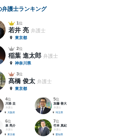
の弁護士ランキング
1
位
若井 亮
弁護士
東京都
2
位
稲葉 進太郎
弁護士
神奈川県
3
位
髙橋 俊太
弁護士
東京都
4
5
位
位
川添 圭
加藤 善大
弁護士
弁護士
大阪府
埼玉県
6
7
位
位
泉 亮介
竹本 真紀
弁護士
弁護士
東京都
愛知県