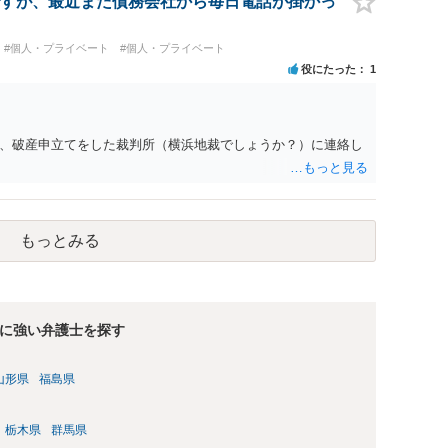
すが、最近また債務会社から毎日電話が掛かっ
#個人・プライベート
#個人・プライベート
役にたった
1
、破産申立てをした裁判所（横浜地裁でしょうか？）に連絡し
もっとみる
に強い弁護士を探す
山形県
福島県
栃木県
群馬県