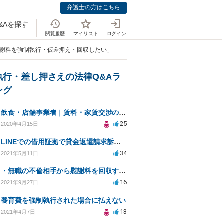
弁護士の方はこちら
&Aを探す
閲覧履歴
マイリスト
ログイン
慰謝料を強制執行・仮差押え・回収したい」
執行・差し押さえの法律Q&Aラ
ング
飲食・店舗事業者｜賃料・家賃交渉の方法を教えて下さい
25
2020年4月15日
LINEでの借用証拠で貸金返還請求訴訟は可能か？
34
2021年5月11日
・無職の不倫相手から慰謝料を回収する方法と法的対応は？
16
2021年9月27日
養育費を強制執行された場合に払えない
13
2021年4月7日