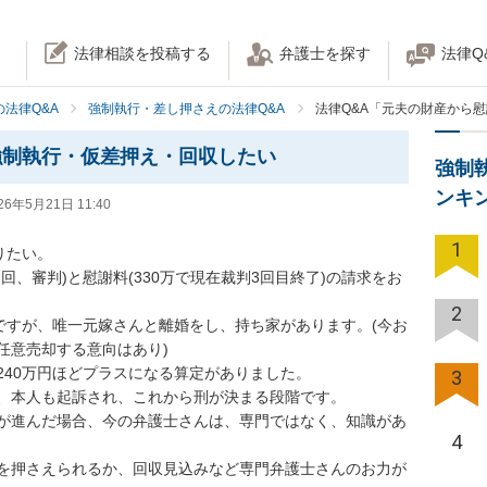
法律相談を投稿する
弁護士を探す
法律Q
法律Q&A
強制執行・差し押さえの法律Q&A
法律Q&A「元夫の財産から
強制執行・仮差押え・回収したい
強制
ンキ
26年5月21日 11:40
1
たい。

、審判)と慰謝料(330万で現在裁判3回目終了)の請求をお
2
ですが、唯一元嫁さんと離婚をし、持ち家があります。(今お
意売却する意向はあり)

40万円ほどプラスになる算定がありました。

3
、本人も起訴され、これから刑が決まる段階です。

が進んだ場合、今の弁護士さんは、専門ではなく、知識があ
4
を押さえられるか、回収見込みなど専門弁護士さんのお力が