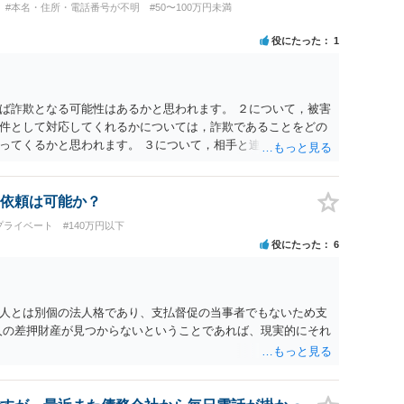
#本名・住所・電話番号が不明
#50〜100万円未満
役にたった
1
ば詐欺となる可能性はあるかと思われます。 ２について，被害
件として対応してくれるかについては，詐欺であることをどの
ってくるかと思われます。 ３について，相手と連絡が取れるの
渉をすることtなるかと思われます。弁護士を立てることを想定
護士費用との関係から全額回収できたとしてもご自身の経済的
いて，実際の内容次第ですが，可能な場合も多いです。 ５につ
依頼は可能か？
，内容証明については住んで居る場所が判明しないと送付は出来
プライベート
#140万円以下
民票上の住所へ住んでいないことを調査したうえで，公示送達
役にたった
6
ます。 ７について，プライバシー権侵害や名誉権侵害として相
ねないため，避けたほうが良いかと思われます。
人とは別個の法人格であり、支払督促の当事者でもないため支
人の差押財産が見つからないということであれば、現実的にそれ