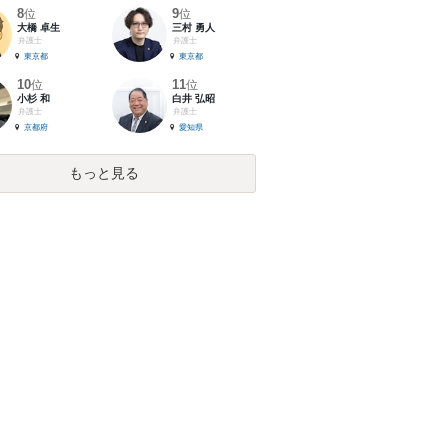
8
9
位
位
大橋 卓生
三村 勇人
弁護士
弁護士
東京都
東京都
10
11
位
位
小杉 和
白井 弘昭
弁護士
弁護士
京都府
愛知県
もっと見る