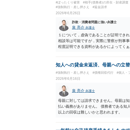
#ぼったくり被害
#相手(債務者)の所在・財産調査
#強制執行・差し押さえ
#返金請求
2026年6月26日
詐欺・消費者問題に強い弁護士
泉 亮介
弁護士
１について，虚偽であることが証明できれ
相談等は可能ですが，実際に警察が刑事事
程度証明できる資料があるかによってくぁ
であれば内容証明や電話での連絡等から交
されている場合，裁判をする場合だと，弁
な利益は少ないかと思われます。 ４につ
知人への貸金未返済、母親への立替
いて，可能かと思われます。 ６について
#強制執行・差し押さえ
#債権回収代行
#個人・
ないでしょう。裁判手続きについては，住
2026年6月16日
という方法により訴訟提起することとなり
手から逆に請求を受けるきっかけとなりか
泉 亮介
弁護士
母親に対しては請求できません。母親は知
払い義務がありません。 債務者である知
以上の回収は難しいかと思われます。