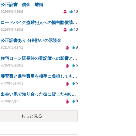
公正証書 借金 離婚
10
2024年9月26日
ロードバイク盗難犯人への損害賠償請求の価値と方法
10
2024年9月20日
公正証書あり 分割払いの示談金
8
2021年1月27日
住宅ローン延長時の登記簿への影響と債務取消について
5
2025年5月29日
養育費と進学費用を相手に負担してもらうための方法について
5
2023年5月26日
出会い系で知り合った彼に貸した400万円の回収方法は？
8
2026年2月9日
もっと見る