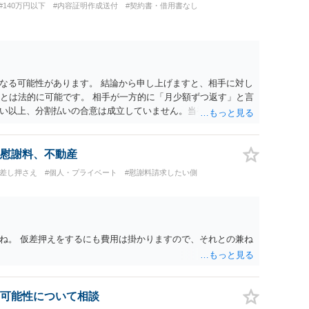
#140万円以下
#内容証明作成送付
#契約書・借用書なし
なる可能性があります。 結論から申し上げますと、相手に対し
ことは法的に可能です。 相手が一方的に「月少額ずつ返す」と言
い以上、分割払いの合意は成立していません。当初の返済期日
があります。 具体的には、以下の手順で進めるのが効果的で
ayのメッセージ等で「分割払いには同意していないため、残額の
 相手の本名・住所の確認：応じない場合に法的手段（少額訴訟
慰謝料、不動産
。分からない場合は、まず本名や住所の特定を進めてくださ
・差し押さえ
#個人・プライベート
#慰謝料請求したい側
h2等）の事実も踏まえ、応じない場合は法的措置を辞さない姿勢で
ね。 仮差押えをするにも費用は掛かりますので、それとの兼ね
可能性について相談