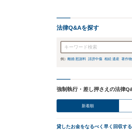
法律Q&Aを探す
例）
離婚 慰謝料
誹謗中傷
相続 遺産
著作物
強制執行・差し押さえの法律Q
新着順
貸したお金をなるべく早く回収する