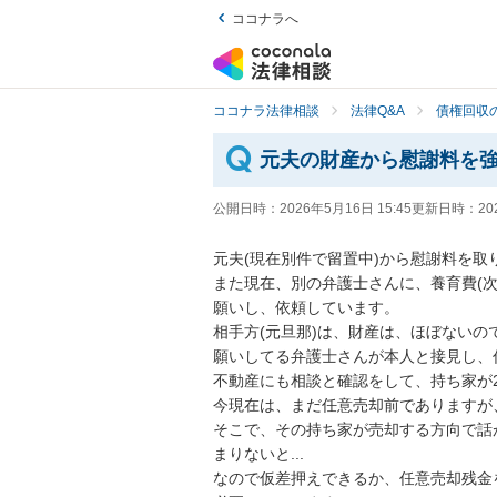
ココナラへ
ココナラ法律相談
法律Q&A
債権回収の
元夫の財産から慰謝料を
公開日時：
2026年5月16日 15:45
更新日時：
20
元夫(現在別件で留置中)から慰謝料を取り
また現在、別の弁護士さんに、養育費(次回
願いし、依頼しています。

相手方(元旦那)は、財産は、ほぼないの
願いしてる弁護士さんが本人と接見し、任
不動産にも相談と確認をして、持ち家が2
今現在は、まだ任意売却前でありますが
そこで、その持ち家が売却する方向で話
まりないと...

なので仮差押えできるか、任意売却残金