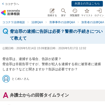
弁護士の方はこちら
ココナラへ
投稿する
探す
閲覧履歴
マイリスト
ログイン
ココナラ法律相談
法律Q&A
刑事事件の法律Q&A
加害者の法律Q&A
脅迫罪の逮捕に告訴は必要？警察の手続きについ
て教えて
公開日時：
2026年5月14日 15:09
更新日時：
2026年5月17日 12:02
脅迫罪は、逮捕する場合、告訴が必要？

脅迫罪は非親告罪ですが、警察が犯人を逮捕する前に被害者に逮捕
しますか？などと聞きますか？告訴は必要ですか？
とくめい さん
弁護士からの回答タイムライン