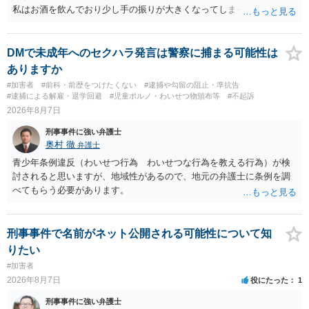
私はお酒を飲んでおり少し手の振りが大きくなってしまっていたこと
も事実です。それが仮に、私が気がついていない防犯カメラに写って
いた場合、故意だと判定されやすいのでしょうか？ お伺いする限り、
故意があると判断されることは無いかと思います。 ②逮捕、呼び出し
DMで未成年へのセクハラ発言は警察に捕まる可能性は
の可能性 この行為により、痴漢やその他の犯罪を犯したとして、逮
ありますか
捕、呼び出しされる可能性はどれほどでしょうか？ 誤って当たってし
#加害者
#前科・前歴をつけたくない
#逮捕や勾留の阻止・準抗告
まっただけであり、さらにその場で女性等のアクションが無かったこ
#逮捕による解雇・退学回避
#児童ポルノ・わいせつ物頒布等
#不起訴
とからすると、この後に呼び出される可能性は極めて低いと思いま
2026年8月7日
す。 ③逮捕呼び出しまでの期間 大体どれほどの期間逮捕呼び出しの可
刑事事件に強い弁護士
能性があると考えれば良いのでしょうか？ 逮捕や呼び出しの可能性は
奥村 徹
弁護士
極めて低いと思います。 連絡が来ることはないでしょう。
青少年条例違反（わいせつ行為 わいせつな行為を教える行為）が検
討されると思いますが、地域性があるので、地元の弁護士に条例を調
べてもらう必要があります。
刑事事件で名前がネット公開される可能性について知
りたい
#加害者
2026年8月7日
役にたった
1
刑事事件に強い弁護士