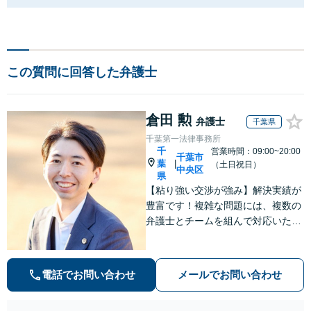
この質問に回答した弁護士
倉田 勲
弁護士
千葉県
千葉第一法律事務所
千
営業時間：09:00~20:00
千葉市
葉
|
（土日祝日）
中央区
県
【粘り強い交渉が強み】解決実績が
豊富です！複雑な問題には、複数の
弁護士とチームを組んで対応いたし
ます。【安心・分かりやすい料金体
系】些細なお悩みにも、丁寧に寄り
添い、不安を軽減します。まずはお
電話でお問い合わせ
メールでお問い合わせ
気軽にご相談ください。