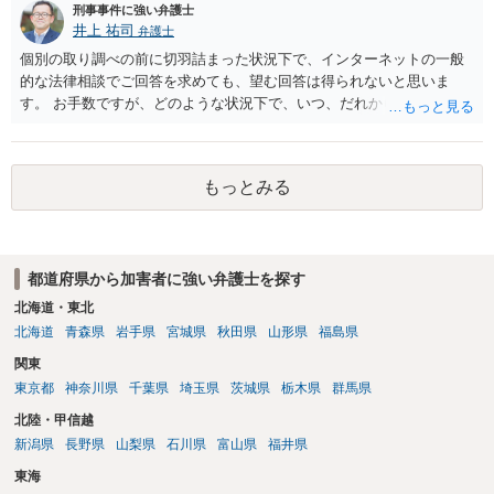
刑事事件に強い弁護士
いうのが実感です。
井上 祐司
弁護士
個別の取り調べの前に切羽詰まった状況下で、インターネットの一般
的な法律相談でご回答を求めても、望む回答は得られないと思いま
す。 お手数ですが、どのような状況下で、いつ、だれからどのような
経緯で口座の提供を頼まれ開設したか、それによる詐欺等の収益がど
の程度だと聞いているのかということについて、お近くで詳細な法律
相談を受けられたうえで対処方法を探された方がよいと思われます。
もっとみる
一般論でいえば、任意取り調べの場合、ＩＣレコーダーを持参して取
り調べ内容を録音することは必須だと考えます。
都道府県から加害者に強い弁護士を探す
北海道・東北
北海道
青森県
岩手県
宮城県
秋田県
山形県
福島県
関東
東京都
神奈川県
千葉県
埼玉県
茨城県
栃木県
群馬県
北陸・甲信越
新潟県
長野県
山梨県
石川県
富山県
福井県
東海