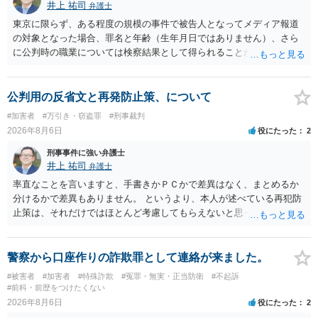
井上 祐司
弁護士
東京に限らず、ある程度の規模の事件で被告人となってメディア報道
の対象となった場合、罪名と年齢（生年月日ではありません）、さら
に公判時の職業については検察結果として得られることが通常です。
公判用の反省文と再発防止策、について
#加害者
#万引き・窃盗罪
#刑事裁判
2026年8月6日
役にたった
2
刑事事件に強い弁護士
井上 祐司
弁護士
率直なことを言いますと、手書きかＰＣかで差異はなく、まとめるか
分けるかで差異もありません。 というより、本人が述べている再犯防
止策は、それだけではほとんど考慮してもらえないと思った方が良い
です。 提出するのであれば、 ・具体的に自身が受けているプログラム
やカウンセリング・治療の内容 ・利用している再犯防止策（例えば保
護観察所と連携した職業支援の内容や具体的な就労・監督状況） ・監
警察から口座作りの詐欺罪として連絡が来ました。
督者の証言 など、証拠で担保された客観性と実現可能性があるもので
#被害者
#加害者
#特殊詐欺
#冤罪・無実・正当防衛
#不起訴
なければあまり意味がありません。 もともと執行猶予が狙える事案で
#前科・前歴をつけたくない
あれば本人の反省の言葉だけで十分であり、実刑となるか微妙な事案
2026年8月6日
役にたった
2
では、本人が再発防止策をいくら述べてもほとんど効果は望めないと