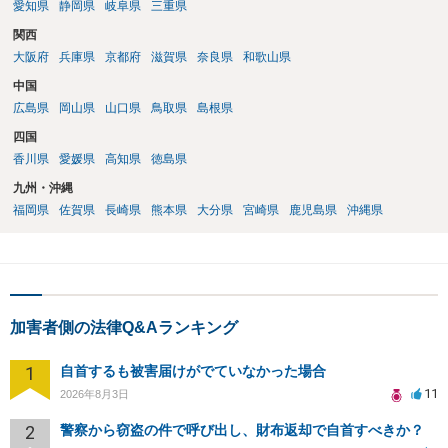
愛知県
静岡県
岐阜県
三重県
関西
大阪府
兵庫県
京都府
滋賀県
奈良県
和歌山県
中国
広島県
岡山県
山口県
鳥取県
島根県
四国
香川県
愛媛県
高知県
徳島県
九州・沖縄
福岡県
佐賀県
長崎県
熊本県
大分県
宮崎県
鹿児島県
沖縄県
加害者側の法律Q&Aランキング
1
自首するも被害届けがでていなかった場合
11
2026年8月3日
2
警察から窃盗の件で呼び出し、財布返却で自首すべきか？