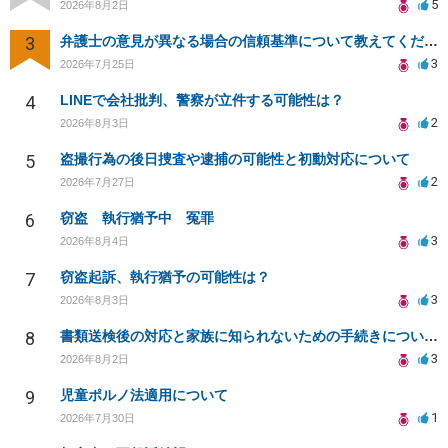
5
2026年8月2日
3
弁護士の意見が異なる場合の信頼基準について教えてください
3
2026年7月25日
4
LINEで会社批判、警察が立件する可能性は？
2
2026年8月3日
5
盗撮行為の後日捜査や逮捕の可能性と初動対応について
2
2026年7月27日
6
窃盗 執行猶予中 冤罪
3
2026年8月4日
7
窃盗起訴、執行猶予の可能性は？
3
2026年8月3日
8
書類送検後の対応と家族に知られないための手続きについて相談
3
2026年8月2日
9
児童ポルノ法適用について
1
2026年7月30日