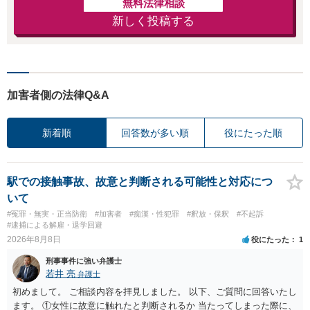
無料法律相談
新しく投稿する
加害者側の法律Q&A
新着順
回答数が多い順
役にたった順
駅での接触事故、故意と判断される可能性と対応につ
いて
#冤罪・無実・正当防衛
#加害者
#痴漢・性犯罪
#釈放・保釈
#不起訴
#逮捕による解雇・退学回避
2026年8月8日
役にたった
1
刑事事件に強い弁護士
若井 亮
弁護士
初めまして。 ご相談内容を拝見しました。 以下、ご質問に回答いたし
ます。 ①女性に故意に触れたと判断されるか 当たってしまった際に、