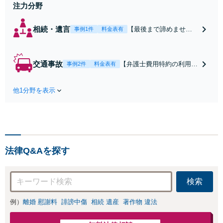
注力分野
相続・遺言
【最後まで諦めませ
事例1件
料金表有
ん】親族間の交渉、複
雑な手続き、全て対応
します！不利な条件で
交通事故
【弁護士費用特約の利用＆
事例2件
料金表有
合意してしまう前にご
Zoom相談可】【死亡・骨
相談ください。【土
折・後遺障害・むち打ち
地・不動産】長期化し
他1分野を表示
等】交通事故でご家族がな
ている問題もできる限
くなってしまった方やお怪
り円滑な交渉へと導き
我された方はまずご相談く
ます。事業承継／相続
ださい。ご自身での対応で
放棄も対応可能。【JR
は損をしてしまうかもしれ
千葉駅近く】駐車場あ
ません。代わりに交渉・手
り
法律Q&Aを探す
続きをし、負担を軽減。
検索
例）
離婚 慰謝料
誹謗中傷
相続 遺産
著作物 違法