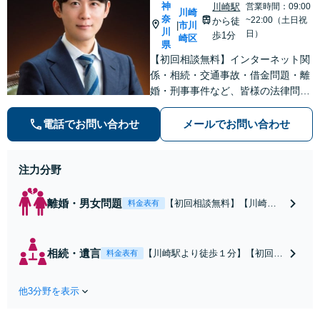
神
川崎駅
営業時間：09:00
川崎
奈
~22:00（土日祝
から徒
市川
|
川
日）
歩1分
崎区
県
【初回相談無料】インターネット関
係・相続・交通事故・借金問題・離
婚・刑事事件など、皆様の法律問題
を解決すべく、親身になって取り組
みます。クチコミ・リピーターの方
電話でお問い合わせ
メールでお問い合わせ
も多数。お気軽にお問い合わせ下さ
い。
注力分野
離婚・男女問題
【初回相談無料】【川崎駅
料金表有
徒歩1分】不貞行為の慰謝料
（請求された／請求した
い）・熟年離婚・年金分
相続・遺言
【川崎駅より徒歩１分】【初回相
料金表有
割・婚姻費用・養育費・財
談無料】遺産相続トラブルや遺言
産分与・離婚の慰謝料など
作成などの相続問題に豊富な実績
実績多数。川崎地域に根ざ
他3分野を表示
があります。安心・信頼・丁寧を
した弁護士として、あなた
心がけ，質の高いリーガルサービ
の人生の再スタートを全力