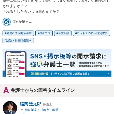
勝手に彼女いると断定して書いてしまい反省してますが、開示請求
されますか？？

されるとしたらいつ頃届きますか？
匿名希望 さん
発信者情報開示請求
誹謗中傷
名誉毀損
ネット上の個人特定被害
訴訟・損害賠償請求
弁護士からの回答タイムライン
稲葉 進太郎
弁護士
神奈川県
>
川崎市川崎区