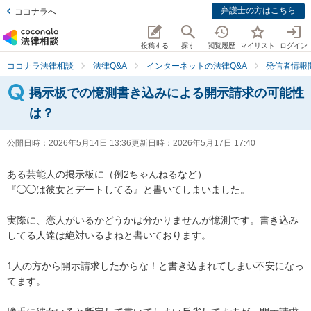
弁護士の方はこちら
ココナラへ
投稿する
探す
閲覧履歴
マイリスト
ログイン
ココナラ法律相談
法律Q&A
インターネットの法律Q&A
発信者情報
掲示板での憶測書き込みによる開示請求の可能性
は？
公開日時：
2026年5月14日 13:36
更新日時：
2026年5月17日 17:40
ある芸能人の掲示板に（例2ちゃんねるなど）

『◯◯は彼女とデートしてる』と書いてしまいました。

実際に、恋人がいるかどうかは分かりませんが憶測です。書き込み
してる人達は絶対いるよねと書いております。

1人の方から開示請求したからな！と書き込まれてしまい不安になっ
てます。
