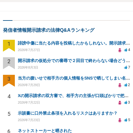
発信者情報開示請求の法律Q&Aランキング
1
誹謗中傷に当たる内容を投稿したかもしれない。開示請求や民事刑事裁判に発展しうるのか教えて欲しい。
4
2026年7月27日
2
開示請求の仮処分での審尋で２回目で終わらない場合どうしたらいいですか
7
2026年8月3日
3
当方の腹いせで相手方の個人情報をSNSで晒してしまい名誉毀損させてしまったかもしれない
2
2026年7月29日
4
Xの開示請求の双方審で、相手方の主張が口頭ばかりで把握しきれません
3
2026年7月22日
5
示談書に口外禁止条項を入れるリスクはありますか？
5
2026年7月23日
6
ネットストーカーと晒された