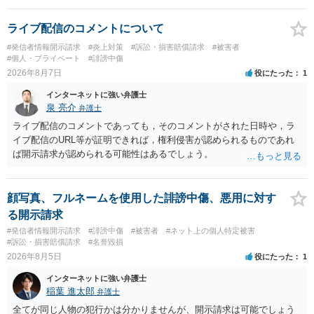
ライブ配信のコメントについて
#発信者情報開示請求
#炎上対策
#訴訟・損害賠償請求
#被害者
#個人・プライベート
#誹謗中傷
2026年8月7日
役にたった
1
インターネットに強い弁護士
泉 亮介
弁護士
ライブ配信のコメントであっても，そのコメントがされた日時や，ラ
イブ配信のURL等が証明できれば，権利侵害が認められるものであれ
ば開示請求が認められる可能性はあるでしょう。
顔写真、フルネームを使用した誹謗中傷、悪用に対す
る開示請求
#発信者情報開示請求
#誹謗中傷
#被害者
#ネット上の個人特定被害
#訴訟・損害賠償請求
#名誉毀損
2026年8月5日
役にたった
1
インターネットに強い弁護士
稲葉 進太郎
弁護士
全てが同じ人物の犯行かは分かりませんが、開示請求は可能でしょう