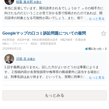
稲葉 進太郎
弁護士
本当に反省しています。開示請求されるでしょうか？ →その相手方に
向けたものだということが見て分かる形で投稿されたのであれば、開
示請求の対象となる可能性が高いでしょう。また、相手方の投稿した
文章からすると、実際に発信者情報開示請求がなされる可能性がある
と存じます。発信者情報開示請求が進むと、投稿に使った回線の契約
者のところに、意見照会がなされます。アカウント情報開示の場合
Googleマップの口コミ訴訟問題についての疑問
は、アカウントの登録メールに意見照会がなされます。 また、された
#名誉毀損
#誹謗中傷
#発信者情報開示請求
#風評被害・営業妨害
場合賠償金はいくらでしょうか。 →ケースバイケースであり、数万円
#個人・プライベート
#訴訟・損害賠償請求
から１００万単位まで様々でしょう。裁判外であれば交渉して相手方
2026年8月1日
役にたった
1
の請求額から減額することを試みることとなるでしょう。
川添 圭
弁護士
1.話す義務はありません。話した方がよいかどうかは事案によりま
す。 2.投稿内容が名誉毀損罪や侮辱罪の構成要件に該当する場合に
は、刑事告訴はあり得ます。といっても、実際に刑事告訴に動くかど
うかは事案によります。 3.これも事案によりますが、半年から1年程度
です。Googleは電話番号の開示請求もできることが多いので、少しで
も特定可能になるよう、複数ルートで開示請求が行われることが多い
もっとみる
です。さらにいえば、利用者からの口コミ投稿の場合、開示請求者は
ある程度対象者を特定できている（ただし証拠による裏付けか必要な
ので発信者情報開示請求をする）というケースが比較的多いと思われ