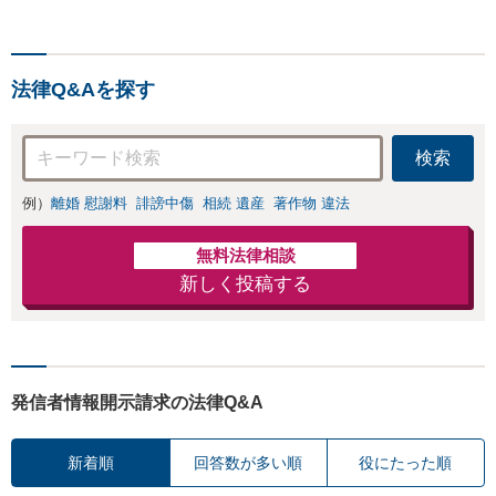
スを目指しております。
で後押しします。
法律Q&Aを探す
検索
例）
離婚 慰謝料
誹謗中傷
相続 遺産
著作物 違法
無料法律相談
新しく投稿する
発信者情報開示請求の法律Q&A
新着順
回答数が多い順
役にたった順