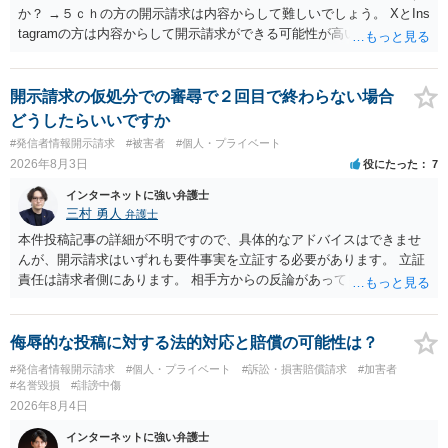
か？ →５ｃｈの方の開示請求は内容からして難しいでしょう。 XとIns
tagramの方は内容からして開示請求ができる可能性が高いでしょう。
ただ、アカウントが削除されていると開示請求は失敗する可能性が高
いでしょう。７月中にアカウントが削除されている場合、今から進め
ても失敗する可能性が高いように思われます。 相手を特定できた場
開示請求の仮処分での審尋で２回目で終わらない場合
合、相手に全ての弁護士費用を負担させることは可能でしょうか？ →
どうしたらいいですか
訴訟外の交渉で相手方が認めれば負担させることができるでしょう。
#発信者情報開示請求
#被害者
#個人・プライベート
訴訟で判決となった場合は、実際の弁護士費用が認められる場合と認
2026年8月3日
役にたった
7
められない場合があり何ともいえないところでしょう。
インターネットに強い弁護士
三村 勇人
弁護士
本件投稿記事の詳細が不明ですので、具体的なアドバイスはできませ
んが、開示請求はいずれも要件事実を立証する必要があります。 立証
責任は請求者側にあります。 相手方からの反論があっても、裁判官が
要件事実を満たしていると判断すれば、補充は求められません。 相手
方が口頭で反論したのは、仮処分は迅速性が要求されるためです。 書
面での反論となれば、より遅延する可能性がございます。 また、本件
侮辱的な投稿に対する法的対応と賠償の可能性は？
はXのため、APのIPアドレスの保存期間の問題もございます。 開示請
#発信者情報開示請求
#個人・プライベート
#訴訟・損害賠償請求
#加害者
求は法律知識が不可欠ですが、それだけでは足りず、実務を踏まえた
#名誉毀損
#誹謗中傷
方法を選択することが重要です。
2026年8月4日
インターネットに強い弁護士