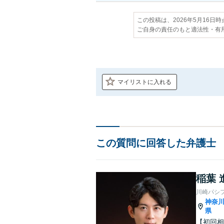
この投稿は、2026年5月16日
ご自身の責任のもと適法性・有
マイリストに入れる
この質問に回答した弁護士
稲葉 
川崎パシ
神奈
県
【初回相