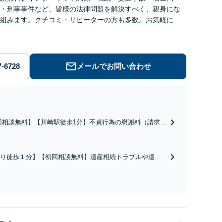
・刑事事件など、皆様の法律問題を解決すべく、親身にな
組みます。クチコミ・リピーターの方も多数。お気軽にお
せ下さい。
メールでお問い合わせ
回相談無料】【川崎駅徒歩1分】不貞行為の慰謝料（請求さ
／請求したい）・熟年離婚・年金分割・婚姻費用・養育
財産分与・離婚の慰謝料など実績多数。川崎地域に根ざし
護士として、あなたの人生の再スタートを全力で後押しし
り徒歩１分】【初回相談無料】遺産相続トラブルや遺言
。
相続問題に豊富な実績があります。安心・信頼・丁寧を
の高いリーガルサービスを目指しております。