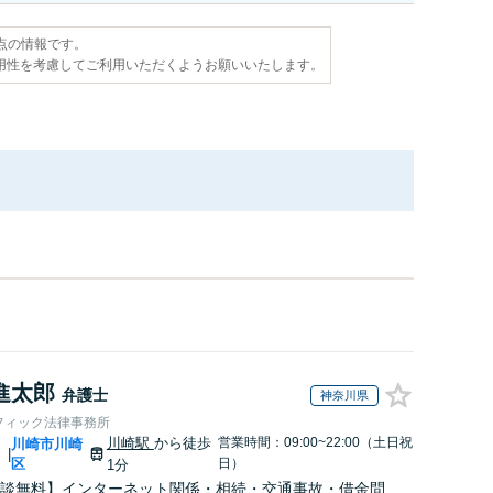
時点の情報です。
用性を考慮してご利用いただくようお願いいたします。
進太郎
弁護士
神奈川県
フィック法律事務所
川崎駅
から徒歩
営業時間：09:00~22:00（土日祝
川
川崎市川崎
|
区
日）
1分
談無料】インターネット関係・相続・交通事故・借金問