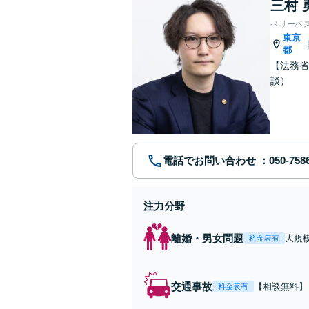
三村 
ベリーベ
東京
都
【法務省
談）
電話でお問い合わせ
注力分野
離婚・男女問題
大規
料金表有
権/
交通事故
【相談無料】
料金表有
対応/後遺障