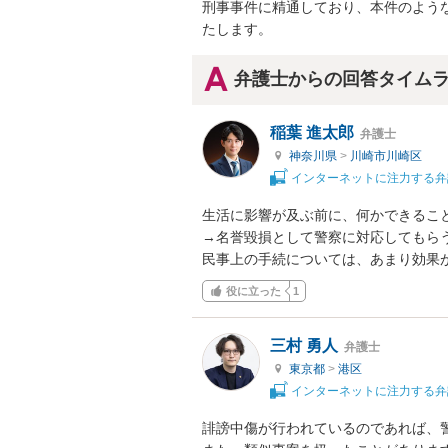
刑事事件に精通しており、本件のよう
たします。
弁護士からの回答タイム
稲葉 進太郎
弁護士
神奈川県
>
川崎市川崎区
インターネットに注力する弁
生活に影響が及ぶ前に、何かできること
→名誉毀損として警察に対応してもらう
民事上の手続については、あまり効果
役に立った
1
三村 勇人
弁護士
東京都
>
港区
インターネットに注力する弁
誹謗中傷が行われているのであれば、