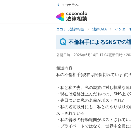
ココナラへ
ココナラ法律相談
法律Q&A
インター
不倫相手によるSNSでの
公開日時：
2026年5月14日 17:04
更新日時：
20
相談内容

私の不倫相手(現在は関係切れています)
・私と私の妻、私の親族に対し執拗な連絡
・現在は連絡は止んだものの、SNS上で
・先日ついに私の名前がポストされた

・私の名前以外にも、私とのやり取りの
ストされている

・私の普段の行動範囲がポストされている
・プライベートではなく、世界中全員に公