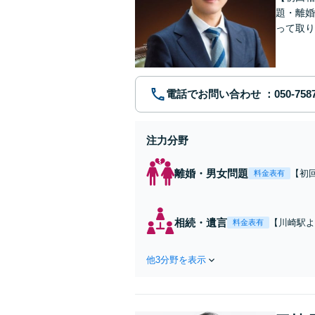
題・離婚
って取り
問い合わ
電話でお問い合わせ
注力分野
離婚・男女問題
【初
料金表有
れた
費・
た弁
相続・遺言
【川崎駅よ
料金表有
ます
作成などの
心がけ，質
他3分野を表示