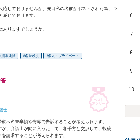
反応しておりませんが、先日私の名前がポストされた為、つ
6
と感じております。

はありますでしょうか。
7
8
人情報削除
名誉毀損
個人・プライベート
9
回答
10
護士
警察へ名誉棄損や侮辱で告訴することが考えられます。

すが、弁護士が間に入った上で、相手方と交渉して、投稿
を請求することが考えられます。
