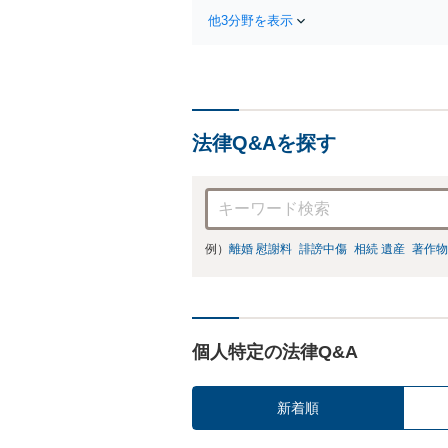
られるように
他3分野を表示
法律Q&Aを探す
例）
離婚 慰謝料
誹謗中傷
相続 遺産
著作物
個人特定の法律Q&A
新着順