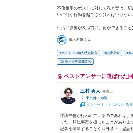
不倫相手のポストに対して私と妻は一切
いに何か行動を起こさなければいけない
生活に影響が及ぶ前に、何かできること
匿名希望 さん
ネット上の個人特定被害
誹謗中傷
個
訴訟・損害賠償請求
ベストアンサーに選ばれた
三村 勇人
弁護士
東京都
>
港区
インターネットに注力する弁
誹謗中傷が行われているのであれば、
また、類似事案を扱ったことがありま
記事を削除することや口外禁止、慰謝料