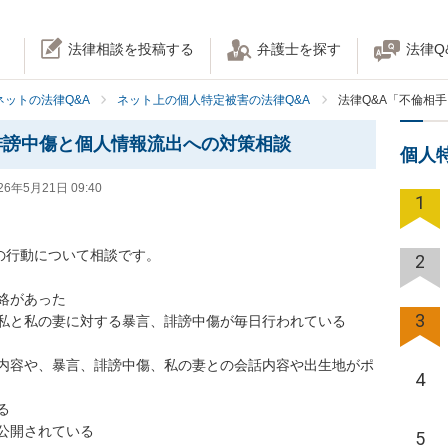
法律相談を投稿する
弁護士を探す
法律Q
ネットの法律Q&A
ネット上の個人特定被害の法律Q&A
法律Q&A「不倫相
誹謗中傷と個人情報流出への対策相談
個人
26年5月21日 09:40
1
の行動について相談です。

2
があった

3
私と私の妻に対する暴言、誹謗中傷が毎日行われている

内容や、暴言、誹謗中傷、私の妻との会話内容や出生地がポ
4


開されている

5