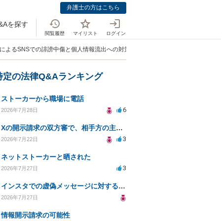
弁護士の方はこちら
&Aを探す
閲覧履歴
マイリスト
ログイン
手によるSNSでの誹謗中傷と個人情報流出への対策相談」
特定の法律Q&Aランキング
ストーカーから職場に電話
6
2026年7月28日
Xの開示請求の双方審で、相手方の主張が口頭ばかりで把握しきれません
3
2026年7月22日
ネットストーカーと晒された
3
2026年7月27日
インスタでの虚偽メッセージに対する法的対応の必要性は？
2026年7月27日
情報開示請求の可能性