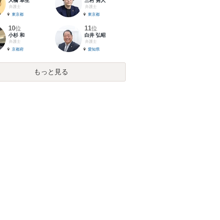
大橋 卓生
三村 勇人
弁護士
弁護士
東京都
東京都
10
11
位
位
小杉 和
白井 弘昭
弁護士
弁護士
京都府
愛知県
もっと見る