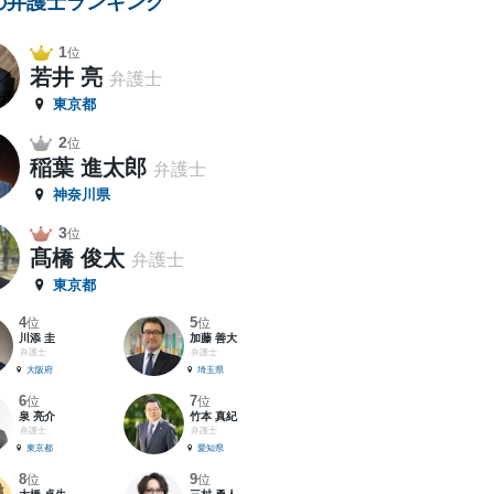
の弁護士ランキング
1
位
若井 亮
弁護士
東京都
2
位
稲葉 進太郎
弁護士
神奈川県
3
位
髙橋 俊太
弁護士
東京都
4
5
位
位
川添 圭
加藤 善大
弁護士
弁護士
大阪府
埼玉県
6
7
位
位
泉 亮介
竹本 真紀
弁護士
弁護士
東京都
愛知県
8
9
位
位