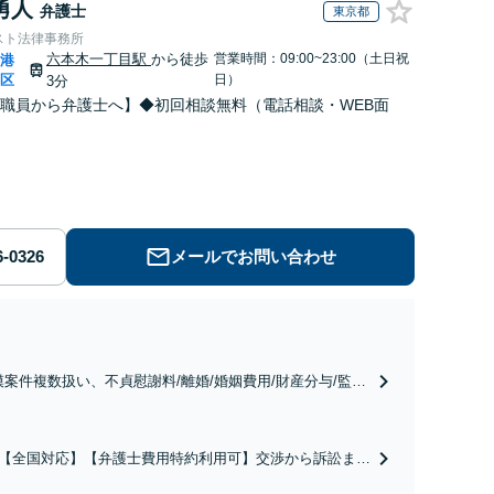
勇人
弁護士
東京都
スト法律事務所
六本木一丁目駅
から徒歩
営業時間：09:00~23:00（土日祝
港
|
区
日）
3分
職員から弁護士へ】◆初回相談無料（電話相談・WEB面
メールでお問い合わせ
模案件複数扱い、不貞慰謝料/離婚/婚姻費用/財産分与/監護
養育費/親権/子の引き渡し、解決実績が豊富
【全国対応】【弁護士費用特約利用可】交渉から訴訟まで
害等級・過失割合・主婦休損・評価損等、正当な賠償が得