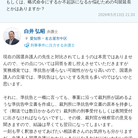
もしくは、略式命令にするか不起訴になるか悩むための勾留延長
とかはありますか？
2026年5月13日 21:33
白井 弘昭
弁護士
愛知県
>
名古屋市中区
刑事事件に注力する弁護士
現在の国選弁護人の先生と対比されてしまうのは本意ではありませ
んので、その点については回答を差し控えさせていただきますが

実務感覚では、準抗告が通らない可能性がかなり高いので、国選弁
護人の立場では、準抗告はしないとする先生も多いのではないかと
思います。

それに、準抗告と一概に言っても、事案に沿って裁判所が認めるよ
うな準抗告申立書を作成し、裁判所に準抗告申立書の原本を持参し
て（郵送では数日かかるので）裁判所の刑事受付もしくは夜間受付
に出さなければならないですし、その後、裁判官が検察官の意見を
聞きますので、結論は早くても翌日になってしまいます。

一刻も早く釈放させてあげたい相談者さんのお気持ちも分かります
が、弁護人も国選弁護にかかりっきりになるわけにはいかないので