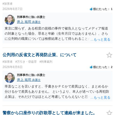
#加害者
2026年8月7日
役にたった
1
刑事事件に強い弁護士
井上 祐司
弁護士
東京に限らず、ある程度の規模の事件で被告人となってメディア報道
の対象となった場合、罪名と年齢（生年月日ではありません）、さら
に公判時の職業については検察結果として得られることが通常です。
公判用の反省文と再発防止策、について
#加害者
#万引き・窃盗罪
#刑事裁判
2026年8月6日
役にたった
2
刑事事件に強い弁護士
井上 祐司
弁護士
率直なことを言いますと、手書きかＰＣかで差異はなく、まとめるか
分けるかで差異もありません。 というより、本人が述べている再犯防
止策は、それだけではほとんど考慮してもらえないと思った方が良い
です。 提出するのであれば、 ・具体的に自身が受けているプログラム
やカウンセリング・治療の内容 ・利用している再犯防止策（例えば保
護観察所と連携した職業支援の内容や具体的な就労・監督状況） ・監
警察から口座作りの詐欺罪として連絡が来ました。