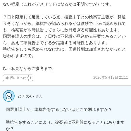
ない程度（これがデメリットになるかは不明ですが）です。

７日と限定して延長している点、捜査未了との検察官主張が一見通
りそうな点から、準抗告が認められるかは微妙で、仮に認められて
も、検察官が即時抗告してさらに数日過ぎる可能性もあります。

国選弁護人の場合は、７日後に不起訴が見込める事案であることか
ら、あえて準抗告までするか躊躇する可能性もあります。

準抗告をしても認められなければ、国選報酬は加算されなかったと
思われますので。

以上私見ながらご参考まで。
2026年5月13日 21:11
役に立った
1
とくめい
さん
国選弁護士が、準抗告をするしないはどこで別れますか？

準抗告をすることにより、被疑者に不利益になることはあります
か？
