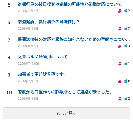
5
盗撮行為の後日捜査や逮捕の可能性と初動対応について
2
2026年7月27日
6
窃盗起訴、執行猶予の可能性は？
3
2026年8月3日
7
書類送検後の対応と家族に知られないための手続きについて相談
3
2026年8月2日
8
児童ポルノ法適用について
1
2026年7月30日
9
加害者で不起訴希望です。
6
2026年7月12日
10
警察から口座作りの詐欺罪として連絡が来ました。
2
2026年8月6日
もっと見る