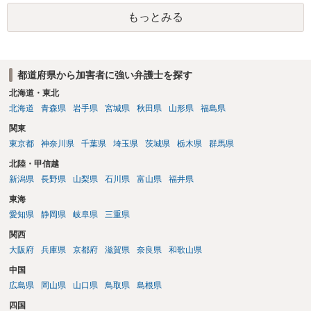
着や胸など強調したものではありません。」とありますが、少なくと
もっとみる
も捜査段階では性的姿態等撮影罪の被疑事実で逮捕勾留されるケース
が私の弁護経験では多くなった印象です（最終的には不起訴ないし各
都道府県の迷惑防止条例違反になることもあります）。2度としないこ
とをお勧めいたします。ご参考にしてください。
都道府県から加害者に強い弁護士を探す
北海道・東北
北海道
青森県
岩手県
宮城県
秋田県
山形県
福島県
関東
東京都
神奈川県
千葉県
埼玉県
茨城県
栃木県
群馬県
北陸・甲信越
新潟県
長野県
山梨県
石川県
富山県
福井県
東海
愛知県
静岡県
岐阜県
三重県
関西
大阪府
兵庫県
京都府
滋賀県
奈良県
和歌山県
中国
広島県
岡山県
山口県
鳥取県
島根県
四国