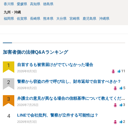
香川県
愛媛県
高知県
徳島県
九州・沖縄
福岡県
佐賀県
長崎県
熊本県
大分県
宮崎県
鹿児島県
沖縄県
加害者側の法律Q&Aランキング
1
自首するも被害届けがでていなかった場合
11
2026年8月3日
2
警察から窃盗の件で呼び出し、財布返却で自首すべきか？
5
2026年8月2日
3
弁護士の意見が異なる場合の信頼基準について教えてください
3
2026年7月25日
4
LINEで会社批判、警察が立件する可能性は？
2
2026年8月3日