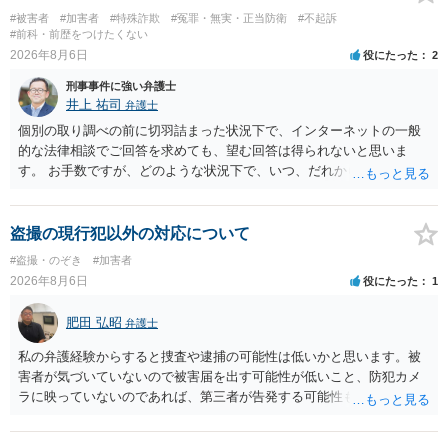
督者の証言 など、証拠で担保された客観性と実現可能性があるもので
#被害者
#加害者
#特殊詐欺
#冤罪・無実・正当防衛
#不起訴
なければあまり意味がありません。 もともと執行猶予が狙える事案で
#前科・前歴をつけたくない
あれば本人の反省の言葉だけで十分であり、実刑となるか微妙な事案
2026年8月6日
役にたった
2
では、本人が再発防止策をいくら述べてもほとんど効果は望めないと
刑事事件に強い弁護士
いうのが実感です。
井上 祐司
弁護士
個別の取り調べの前に切羽詰まった状況下で、インターネットの一般
的な法律相談でご回答を求めても、望む回答は得られないと思いま
す。 お手数ですが、どのような状況下で、いつ、だれからどのような
経緯で口座の提供を頼まれ開設したか、それによる詐欺等の収益がど
の程度だと聞いているのかということについて、お近くで詳細な法律
相談を受けられたうえで対処方法を探された方がよいと思われます。
盗撮の現行犯以外の対応について
一般論でいえば、任意取り調べの場合、ＩＣレコーダーを持参して取
#盗撮・のぞき
#加害者
り調べ内容を録音することは必須だと考えます。
2026年8月6日
役にたった
1
肥田 弘昭
弁護士
私の弁護経験からすると捜査や逮捕の可能性は低いかと思います。被
害者が気づいていないので被害届を出す可能性が低いこと、防犯カメ
ラに映っていないのであれば、第三者が告発する可能性も低いこと、
証拠は削除されていることからです。但し、「電車内で携帯で対面に
座る女性を盗撮(全体像写真1枚と5秒程度の動画)してしまいました。下