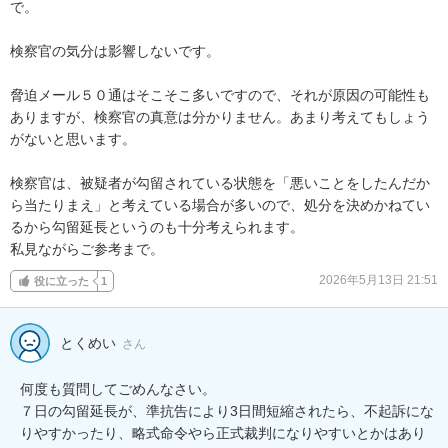
で。

検察官の気分は影響しないです。

脅迫メール５０通はそこそこ多いですので、それが原因の可能性も
ありますが、検察官の真意は分かりません。あまり考えてもしょう
がないと思います。

検察官は、被疑者が勾留されている状態を「悪いことをしたんだか
ら当たりまえ」と考えている場合が多いので、処分を決めかねてい
るから勾留延長というのも十分考えられます。

私見ながらご参考まで。
2026年5月13日 21:51
役に立った
1
とくめい
さん
何度も質問してごめんなさい。

７日の勾留延長が、準抗告により3日間短縮されたら、不起訴にな
りやすかったり、略式命令やら正式裁判になりやすいとかはあり