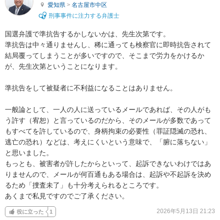
愛知県
>
名古屋市中区
刑事事件に注力する弁護士
国選弁護で準抗告するかしないかは、先生次第です。

準抗告は中々通りませんし、稀に通っても検察官に即時抗告されて
結局覆ってしまうことが多いですので、そこまで労力をかけるか
が、先生次第ということになります。

準抗告をして被疑者に不利益になることはありません。

一般論として、一人の人に送っているメールであれば、その人がも
う許す（宥恕）と言っているのだから、そのメールが多数であって
もすべてを許しているので、身柄拘束の必要性（罪証隠滅の恐れ、
逃亡の恐れ）などは、考えにくいという意味で、「腑に落ちない」
と思いました。

もっとも、被害者が許したからといって、起訴できないわけではあ
りませんので、メールが何百通もある場合は、起訴や不起訴を決め
るため「捜査未了」も十分考えられるところです。

あくまで私見ですのでご了承ください。
2026年5月13日 21:23
役に立った
1