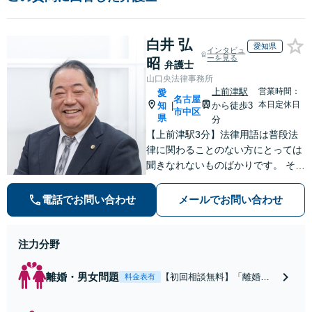
白井 弘
愛知県
インタビュ
ーを見る
昭
弁護士
山口央法律事務所
上前津駅
営業時間：
愛
名古屋
本日定休日
知
から徒歩3
|
市中区
県
分
【上前津駅3分】法律用語は普段法
律に関わることのない方にとっては
聞きなれないものばかりです。 その
ため、なるべく平易な言葉を用いて
丁寧にこれからの対応を説明させて
電話でお問い合わせ
メールでお問い合わせ
いただきます。最善の解決策は何な
のかを共に考え、解決までサポート
させていただきます。
注力分野
離婚・男女問題
【初回相談無料】「離婚す
料金表有
るかどうか迷われている方
もご相談を」親権問題や財