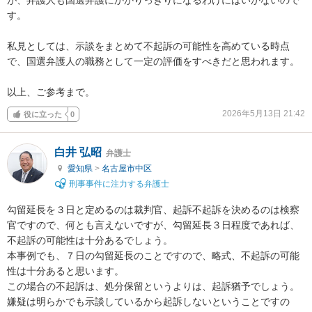
す。

私見としては、示談をまとめて不起訴の可能性を高めている時点
で、国選弁護人の職務として一定の評価をすべきだと思われます。

以上、ご参考まで。
2026年5月13日 21:42
役に立った
0
白井 弘昭
弁護士
愛知県
>
名古屋市中区
刑事事件に注力する弁護士
勾留延長を３日と定めるのは裁判官、起訴不起訴を決めるのは検察
官ですので、何とも言えないですが、勾留延長３日程度であれば、
不起訴の可能性は十分あるでしょう。

本事例でも、７日の勾留延長のことですので、略式、不起訴の可能
性は十分あると思います。

この場合の不起訴は、処分保留というよりは、起訴猶予でしょう。
嫌疑は明らかでも示談しているから起訴しないということですの