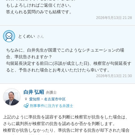
もしよろしければご返信ください。

答えられる質問のみでも結構です。
2026年5月13日 21:28
とくめい
さん
ちなみに、白井先生が国選でこのようなシチュエーションの場
合、準抗告されますか？

勾留延長決定する前日に(示談が成立した日)、検察官が勾留延長す
ると、予告された場合とお考えいただけたら幸いです。
2026年5月13日 21:30
白井 弘昭
弁護士
愛知県
>
名古屋市中区
刑事事件に注力する弁護士
上記のように準抗告を認容する判断に検察官が抗告をした場合は、
さらに裁判所が検察官の抗告を認めるか否かを判断します。

検察官が抗告しなかったり、準抗告に対する抗告が却下された場合