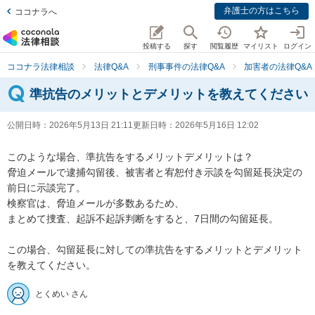
弁護士の方はこちら
ココナラへ
投稿する
探す
閲覧履歴
マイリスト
ログイン
ココナラ法律相談
法律Q&A
刑事事件の法律Q&A
加害者の法律Q&A
準抗告のメリットとデメリットを教えてください
公開日時：
2026年5月13日 21:11
更新日時：
2026年5月16日 12:02
このような場合、準抗告をするメリットデメリットは？

脅迫メールで逮捕勾留後、被害者と宥恕付き示談を勾留延長決定の
前日に示談完了。

検察官は、脅迫メールが多数あるため、

まとめて捜査、起訴不起訴判断をすると、7日間の勾留延長。

この場合、勾留延長に対しての準抗告をするメリットとデメリット
を教えてください。
とくめい さん