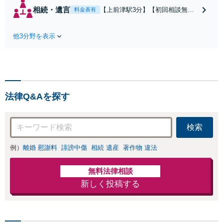
産分与、慰謝料請求など複
相続・遺言
【上前津駅3分】【初回相談無
料金表有
雑な課題も、依頼者様の状
料】感情的になりがちな親族間の
況や希望に合わせた解決策
問題でも、法的根拠に基づいた公
を共に考え、一貫してサポ
他3分野を表示
平な解決を目指します。「遺言書
ートいたします。「熟年離
作成・終活サポートもお任せ／依
婚のご相談もお任せくださ
頼者さまの想いを大切に、次世代
い」【休日・夜間相談可】
への円滑な財産承継をお手伝いし
ます」【休日・夜間相談可】
法律Q&Aを探す
検索
例）
離婚 慰謝料
誹謗中傷
相続 遺産
著作物 違法
無料法律相談
新しく投稿する