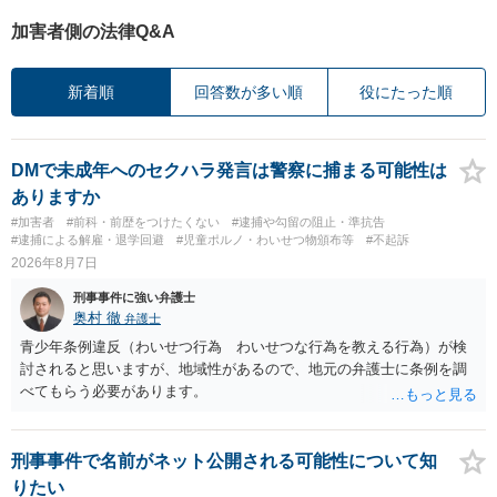
加害者側の法律Q&A
新着順
回答数が多い順
役にたった順
DMで未成年へのセクハラ発言は警察に捕まる可能性は
ありますか
#加害者
#前科・前歴をつけたくない
#逮捕や勾留の阻止・準抗告
#逮捕による解雇・退学回避
#児童ポルノ・わいせつ物頒布等
#不起訴
2026年8月7日
刑事事件に強い弁護士
奥村 徹
弁護士
青少年条例違反（わいせつ行為 わいせつな行為を教える行為）が検
討されると思いますが、地域性があるので、地元の弁護士に条例を調
べてもらう必要があります。
刑事事件で名前がネット公開される可能性について知
りたい