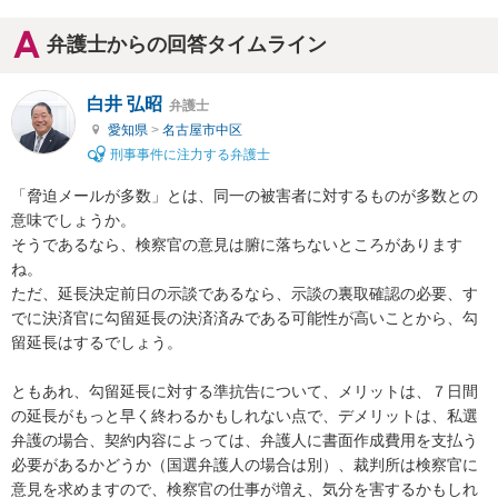
弁護士からの回答タイムライン
白井 弘昭
弁護士
愛知県
>
名古屋市中区
刑事事件に注力する弁護士
「脅迫メールが多数」とは、同一の被害者に対するものが多数との
意味でしょうか。

そうであるなら、検察官の意見は腑に落ちないところがあります
ね。

ただ、延長決定前日の示談であるなら、示談の裏取確認の必要、す
でに決済官に勾留延長の決済済みである可能性が高いことから、勾
留延長はするでしょう。

ともあれ、勾留延長に対する準抗告について、メリットは、７日間
の延長がもっと早く終わるかもしれない点で、デメリットは、私選
弁護の場合、契約内容によっては、弁護人に書面作成費用を支払う
必要があるかどうか（国選弁護人の場合は別）、裁判所は検察官に
意見を求めますので、検察官の仕事が増え、気分を害するかもしれ