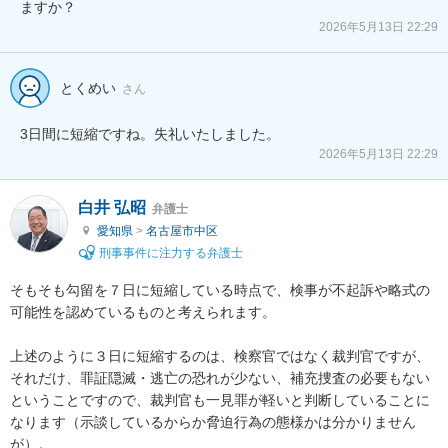
ますか？
2026年5月13日 22:29
とくめい
さん
3日間に短縮ですね。失礼いたしました。
2026年5月13日 22:29
白井 弘昭
弁護士
愛知県
>
名古屋市中区
刑事事件に注力する弁護士
そもそも勾留を７日に短縮している時点で、検事が不起訴や略式の
可能性を認めているものと考えられます。

上述のように３日に短縮するのは、検察官ではなく裁判官ですが、
それだけ、罪証隠滅・逃亡の恐れが少ない、補充捜査の必要もない
ということですので、裁判官も一見罪が軽いと判断していることに
なります（示談しているからか脅迫行為の態様かは分かりません
が）。
