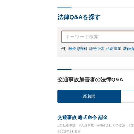
法律Q&Aを探す
例）
離婚 慰謝料
誹謗中傷
相続 遺産
著作物
交通事故加害者の法律Q&A
新着順
交通事故 略式命令 罰金
#自動車事故
#人身事故
#保険会社との交渉
#
2026年8月6日