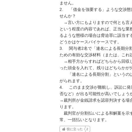
ません。

2.	「借金を強要する」ような交渉態度は、弁護士の職務倫理や公序良俗の観点から問題ありま
せんか？

　→言い方にもよりますので何とも言
という程度の内容であれば、正当な業
るような態様の場合は脅迫罪に該当す
どうかはケースバイケースです。

3.	関与者2名で「連名による長期分割案」を提示しようと考えていますが、相手を納得させる
ための有効な交渉材料（または、これ
　→相手方からすればどちらから回収
った頭金を入れて、残りはどちらかが分
　　「連名による長期分割」というの
がられます。

4.	このまま交渉が難航し、訴訟に発展した場合、裁判所ではどのような支払い命令（分割の可
否など）が出る可能性が高いでしょうか
→裁判所が金銭請求を認容判決する場
ります。

　裁判官が分割払いによる和解案を示
常、一括払いとなります。
役に立った
2