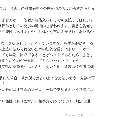
えませんが、「他者から借入をしてでも支払ってほしい」
務行為としての交渉の範囲内と思われます。害悪を告知す
る可能性もありますが、具体的な言い方がそれにあたるか
以上追い詰められないための法的な盾）はありますか？

しても早期に回収できることがベストであるため、まとま
割というのが一番応じてもらいやすいでしょう。

は支払い義務者がはっきりしないため、通常は債権者に嫌
？

合は分割は通常認めません。一括で支払えという判決にな
す可能性はありますが、相手方が応じなければ判決は通
2026年5月13日 17:56