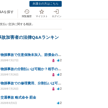
弁護士の方はこちら
&Aを探す
閲覧履歴
マイリスト
ログイン
の支払い交渉に関する相談」
事故加害者の法律Q&Aランキン
物損事故で任意保険未加入、賠償金の分割払いは可能か？
2
2026年7月27日
物損事故の分割払いは可能か？相手の威圧への対処法
2
2026年7月26日
物損事故での修理費用、分割払いは可能ですか？
2
2026年7月25日
交通事故 略式命令 罰金
2
2026年8月6日