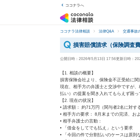
ココナラへ
ココナラ法律相談
法律Q&A
交通事故の
損害賠償請求（保険調査
公開日時：
2026年5月13日 17:56
更新日時：
20
【1. 相談の概要】

損害保険会社より、保険金不正受給に関連
現在、相手方の弁護士と交渉中ですが、
払い）の提案を聞き入れてもらえず困って
【2. 現在の状況】

• 請求額： 約71万円（関与者2名に対す
• 相手方の要求： 8月末までの完済、お
• 相手弁護士の言動：

• 「借金をしてでも払え」という要求

• 「今回の件で分割払いのケースは原則な