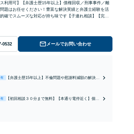
ス利用可】【弁護士歴15年以上】債権回収／刑事事件／離
問題はお任せください！豊富な解決実績と弁護士経験を活
的確でスムーズな対応が持ち味です【子連れ相談】【完全
】【休日・夜間対応可】【本通駅5分】
メールでお問い合わせ
【弁護士歴15年以上】不倫問題や慰謝料減額の解決実
表有
績多数あり！持ち家や住宅ローンを含む財産分与、熟
年離婚もご相談ください【休日・夜間対応可】離婚後
の生活を見据えたアドバイスやサポートも【完全個
【初回相談３０分まで無料】【本通り電停近く】個
表有
室】【子連れ相談可】【本通駅5分】
人・法人を問わず、借金のお悩みはまずご相談くださ
い。自己破産・任意整理・個人再生・各種ガイドライ
ンに基づく債務整理手続等の流れをご説明し、より良
い解決を目指します。