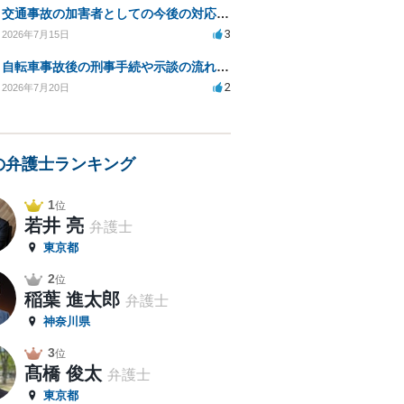
交通事故の加害者としての今後の対応と弁護士相談のタイミングは？
3
2026年7月15日
自転車事故後の刑事手続や示談の流れと起訴の可能性について
2
2026年7月20日
の弁護士ランキング
1
位
若井 亮
弁護士
東京都
2
位
稲葉 進太郎
弁護士
神奈川県
3
位
髙橋 俊太
弁護士
東京都