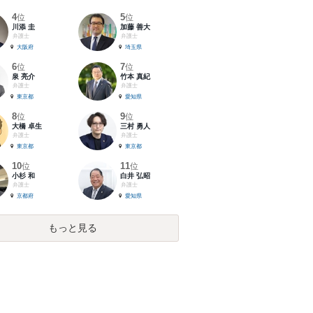
4
5
位
位
川添 圭
加藤 善大
弁護士
弁護士
大阪府
埼玉県
6
7
位
位
泉 亮介
竹本 真紀
弁護士
弁護士
東京都
愛知県
8
9
位
位
大橋 卓生
三村 勇人
弁護士
弁護士
東京都
東京都
10
11
位
位
小杉 和
白井 弘昭
弁護士
弁護士
京都府
愛知県
もっと見る