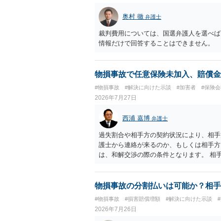
奥村 徹
弁護士
裁判費用については、国選弁護人を選べば
情報だけで回答することはできません。
物損事故で任意保険未加入、賠償金
#物損事故
#解決に向けた示談
#加害者
#保険
2026年7月27日
西浦 嘉博
弁護士
過失割合や相手方の契約状況により、相手
護士から連絡が来るのか、もしくは相手方
は、和解交渉の際の条件となります。 相
すれば、和解は可能です。 他方で合意し
に、交渉の方向性につき、最寄りの法律事
物損事故の分割払いは可能か？相手
#物損事故
#損害賠償増額
#解決に向けた示談
2026年7月26日