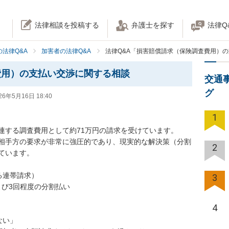
法律相談を投稿する
弁護士を探す
法律Q
法律Q&A
加害者の法律Q&A
法律Q&A「損害賠償請求（保険調査費用）
費用）の支払い交渉に関する相談
交通
グ
26年5月16日 18:40
1
する調査費用として約71万円の請求を受けています。

相手方の要求が非常に強圧的であり、現実的な解決策（分割
2
います。

る連帯請求）

3
よび3回程度の分割払い

4
い」
