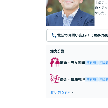
【法テラ
婚・男女
かした、
個室相談
電話でお問い合わせ
注力分野
離婚・男女問題
事例3件
料金
借金・債務整理
事例3件
料金
他1分野を表示