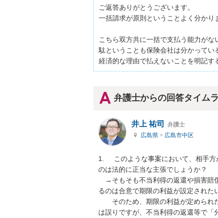
ご返答ありがとうございます。

一括請求が原則ということよく分かりま
こちら双方共に一括で支払う能力がな
駄ということも保険会社は分かっている
経済的な理由で払えないことを明記す
弁護士からの回答タイム
井上 祐司
弁護士
広島県
>
広島市中区
1.	このような事案において、相手方が主張するように「分割払いは一切認められない」という
のは法的に正当な主張でしょうか？

　→そもそも不当利得の返還や損害賠
るのは合意で期限の利益が設定されたい
　　そのため、期限の利益が定められ
は誤りですが、不当利得の返還等で「