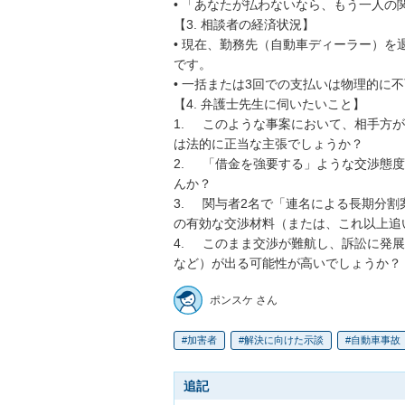
• 「あなたが払わないなら、もう一人の
【3. 相談者の経済状況】

• 現在、勤務先（自動車ディーラー）
です。

• 一括または3回での支払いは物理的に
【4. 弁護士先生に伺いたいこと】

1.	このような事案において、相手方が主張するように「分割払いは一切認められない」というの
は法的に正当な主張でしょうか？

2.	「借金を強要する」ような交渉態度は、弁護士の職務倫理や公序良俗の観点から問題ありませ
んか？

3.	関与者2名で「連名による長期分割案」を提示しようと考えていますが、相手を納得させるため
の有効な交渉材料（または、これ以上追
4.	このまま交渉が難航し、訴訟に発展した場合、裁判所ではどのような支払い命令（分割の可否
など）が出る可能性が高いでしょうか？
ポンスケ さん
加害者
解決に向けた示談
自動車事故
追記