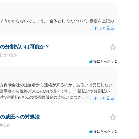
そうかからないでしょう。 全体としてのソロバン勘定を上記の
の分割払いは可能か？
会社との交渉
役にたった
2
方保険会社の担当者から連絡が来るのか、あるいは受任した弁
当事者から連絡が来るのかは様々です。 一括払いや分割払い
手方が相談者さんの損害賠償金の支払いにつき、分割払いに合意
なければ和解できないことになります。 今後の見通しを知る為
務所で相談だけでもされることも検討ください。
の威圧への対処法
#加害者
役にたった
2