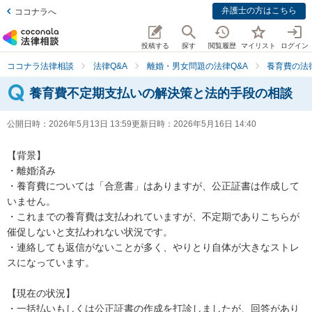
弁護士の方はこちら
ココナラへ
投稿する
探す
閲覧履歴
マイリスト
ログイン
ココナラ法律相談
法律Q&A
離婚・男女問題の法律Q&A
養育費の法
養育費不定期支払いの解決策と法的手段の相談
公開日時：
2026年5月13日 13:59
更新日時：
2026年5月16日 14:40
【背景】

・離婚済み

・養育費については「合意書」はありますが、公正証書は作成して
いません。

・これまでの養育費は支払われていますが、不定期でありこちらが
催促しないと支払われない状況です。

・連絡しても返信がないことが多く、やりとり自体が大きなストレ
スになっています。

【現在の状況】

・一括払いもしくは公正証書の作成を打診しましたが、回答があり