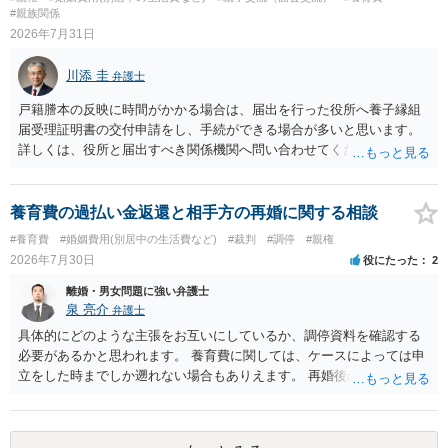
は言いにくいと思われます。なお、通常、大学進学費用をどこまで負
#親族関係
担すべきかについては、離婚時の合意内容のほか、子どもの年齢、大
2026年7月31日
学進学についての父母の認識、父母の学歴・収入・資産状況、進学先
や費用などを踏まえて個別に検討することになります。公正証書の他
川添 圭
弁護士
の条項において、養育費の終期についてどのように定められている
か、大学進学に関する定めの有無、「教育費」「進学費用」に関する
戸籍謄本の反映に時間がかかる場合は、届出を行った役所へ養子縁組
定めの有無等について確認する必要があると考えられます。
届受理証明書の交付申請をし、手続ができる場合が多いと思います。
詳しくは、役所と届出すべき関係機関へ問い合わせてください。
養育費の過払い金返還と相手方の再婚に関する相談
#養育費
#婚姻費用(別居中の生活費など)
#裁判
#調停
#親権
2026年7月30日
役にたった
2
離婚・男女問題に強い弁護士
泉 亮介
弁護士
具体的にどのような主張をお互いにしているか、調停資料を確認する
必要があるかと思われます。 養育費に関しては、ケースによっては申
立をした時までしか遡れない場合もありえます。 再婚後の相手方の行
動がどのようなものであったのかも重要であるため、相手が再婚後の
養育費に関するやりとり等があればそちらについても確認する必要が
あるでしょう。 公開相談の場での回答よりも個別に弁護士にご相談さ