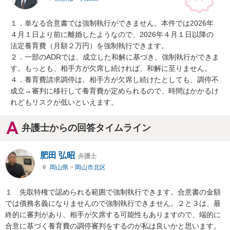
１．単なる合意書では強制執行ができません。本件では2026年
４月１日より前に離婚したようなので、2026年４月１日以降の
法定養育費（月額２万円）を強制執行できます。

２．一部のADRでは、成立した和解に基づき、強制執行ができま
す。もっとも、相手方が欠席し続ければ、和解に至りません。

４．養育費請求調停は、相手方が欠席し続けたとしても、調停不
成立→審判に移行して養育費が定められるので、時間はかかるけ
れどもリスクが低いといえます。
弁護士からの回答タイムライン
肥田 弘昭
弁護士
岡山県
>
岡山市北区
１　先取特権で認められる範囲で強制執行できます。合意書の金額
では債務名義になりませんので強制執行できません。２と３は、最
終的に審判があり、相手が欠席する可能性もありますので、端的に
合意に基づく養育費の調停審判をするのが私は良いかと思います。