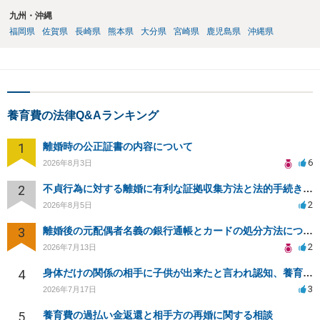
九州・沖縄
福岡県
佐賀県
長崎県
熊本県
大分県
宮崎県
鹿児島県
沖縄県
養育費の法律Q&Aランキング
1
離婚時の公正証書の内容について
6
2026年8月3日
2
不貞行為に対する離婚に有利な証拠収集方法と法的手続きについて
2
2026年8月5日
3
離婚後の元配偶者名義の銀行通帳とカードの処分方法について
2
2026年7月13日
4
身体だけの関係の相手に子供が出来たと言われ認知、養育費を要求されているが自身の子供か分からない
3
2026年7月17日
5
養育費の過払い金返還と相手方の再婚に関する相談