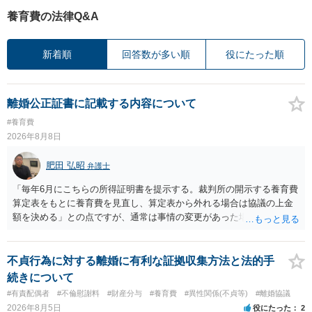
養育費の法律Q&A
新着順
回答数が多い順
役にたった順
離婚公正証書に記載する内容について
#養育費
2026年8月8日
肥田 弘昭
弁護士
「毎年6月にこちらの所得証明書を提示する。裁判所の開示する養育費
算定表をもとに養育費を見直し、算定表から外れる場合は協議の上金
額を決める」との点ですが、通常は事情の変更があった場合に変更し
ますので妥当とまでは言えないかと思います。「養育費は当初予測出
来なかった事情の変更により双方協議の上増減出来る」と「通知義務
に勤務先」が含まれているので、私に収入が入った事は相手に通知が
不貞行為に対する離婚に有利な証拠収集方法と法的手
行く事になり、上記のような文言が無くても養育費の見直しは適宜出
続きについて
来るかと思うのですが違うのでしょうか？との点はそのとおりかと思
#有責配偶者
#不倫慰謝料
#財産分与
#養育費
#異性関係(不貞等)
#離婚協議
います。養育費は事情の変更があった場合に変更するので毎年見直す
2026年8月5日
役にたった
2