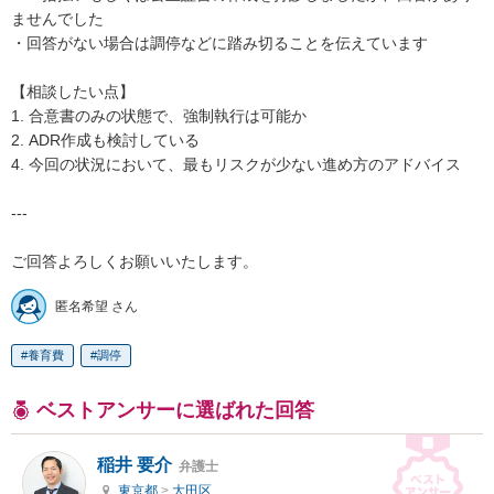
ませんでした

・回答がない場合は調停などに踏み切ることを伝えています

【相談したい点】

1. 合意書のみの状態で、強制執行は可能か

2. ADR作成も検討している

4. 今回の状況において、最もリスクが少ない進め方のアドバイス

---

ご回答よろしくお願いいたします。
匿名希望 さん
養育費
調停
ベストアンサーに選ばれた回答
稲井 要介
弁護士
東京都
>
大田区