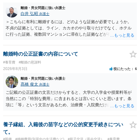
ことはあまりないです。ご参考にしてください。
離婚・男女問題に強い弁護士
白井 弘昭
弁護士
＞こちらに有利に離婚するには、どのような証拠が必要でしょうか。
不貞の証拠としては、ライン、カカオのやり取りだけでなく、ホテル
に行った証拠、複数回マンションに滞在した証拠などが有効です。 不
貞の証拠があれば、離婚をさらに有利に進める（離婚したい時期に離
婚する、慰謝料をとるなど）ことができると思われます。 ただし、不
貞発覚後、長期間同居を続けると、不貞を許したとの評価につながる
離婚時の公正証書の内容について
場合がありますので、ご注意ください。 以上、ご参考まで。
#養育費
#離婚の慰謝料
2026年8月3日
役にたった
6
離婚・男女問題に強い弁護士
髙橋 俊太
弁護士
ご記載の公正証書の文言だけからすると、大学の入学金や授業料等が
当然にこの「特別な費用」に含まれるとは言いにくいと思います。条
項に「等」という文言があるため、治療費・入院費だけに限定される
わけではありませんが、その前に「病気・事故に伴う費用」と明記さ
れていますので、通常は、病気や事故によって臨時に必要となった医
療費その他これに類する特別支出を念頭に置いた条項と読むのが自然
養子縁組、入籍後の苗字などの公的変更手続きについ
です。したがって、大学の入学金、授業料、受験費用などの教育費に
て。
ついてまで、「この条項があるから当然に半額を請求できる」とまで
#親権
#婚姻費用(別居中の生活費など)
#親子交流（面会交流）
#養育費