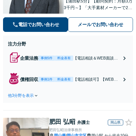
【蒲田駅5分】【顧問契約：月額3万
3千円～】「大手素材メーカーで20
年勤務、知的財産業務10年の経験」
「契約書のリーガルチェック」「債
電話でお問い合わせ
メールでお問い合わせ
権回収：売掛金や請負代金の未払
い、取引先への損害賠償請求に対
応」【休日・夜間相談可】
注力分野
企業法務
【電話相談＆WEB面談
事例5件
料金表有
可】【弁理士資格あり】
【蒲田駅5分】【顧問契
約：月3.3万円～】「大手
債権回収
【電話相談可】【WEB面
事例1件
料金表有
素材メーカーで20年勤務、
談対応】【蒲田駅5分】債
知的財産業務10年の経験」
権回収は初動が肝心なの
現場を知る弁護士として、
他3分野を表示
で、スピーディーな対応を
貴社のビジネスを法的側面
心がけています。売掛金や
から力強く支えます。トラ
請負代金の未払い、取引先
ブルを防ぐ予防法務を重視
への損害賠償請求など、企
肥田 弘昭
業間の債権回収に幅広く対
弁護士
岡山県
応「フリーランスの報酬未
肥田弘昭法律事務所
払いもご相談ください」
岡山県
岡山市北区
岡山駅
から徒歩10分
|