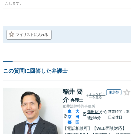
たします。
マイリストに入れる
この質問に回答した弁護士
稲井 要
東京都
インタビュ
ーを見る
介
弁護士
稲井法律特許事務所
東
大
蒲田駅
から
営業時間：本
京
田
|
日定休日
徒歩5分
都
区
【電話相談可】【WEB面談対応】