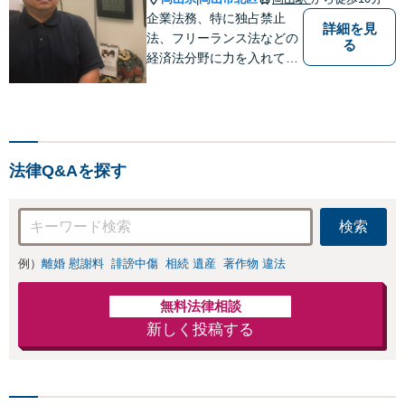
企業法務、特に独占禁止
詳細を見
法、フリーランス法などの
る
経済法分野に力を入れてい
ます！！！
法律Q&Aを探す
検索
例）
離婚 慰謝料
誹謗中傷
相続 遺産
著作物 違法
無料法律相談
新しく投稿する