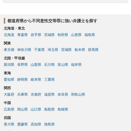
す。 その３人の中で「逮捕されない」と断言した弁護士には基本的に
委任しないほうがよいと思われます。 そもそも意見が分かれるような
事案で、断言すること自体が不適切であるからです。 ただ、相談者が
都道府県から不同意性交等罪に強い弁護士を探す
弁護士に断言回答を求める気持ちがあるのは普通なので、その相談者
の気持ちを理解した上で、「逮捕されてもすぐに（自ら）接見して、
北海道・東北
身柄解放手続きをします」とまで述べてくれるのであれば、その弁護
北海道
青森県
岩手県
宮城県
秋田県
山形県
福島県
士に予め費用の見積もりをしておいても良いかと思われます。
関東
東京都
神奈川県
千葉県
埼玉県
茨城県
栃木県
群馬県
北陸・甲信越
新潟県
長野県
山梨県
石川県
富山県
福井県
東海
愛知県
静岡県
岐阜県
三重県
関西
大阪府
兵庫県
京都府
滋賀県
奈良県
和歌山県
中国
広島県
岡山県
山口県
鳥取県
島根県
四国
香川県
愛媛県
高知県
徳島県