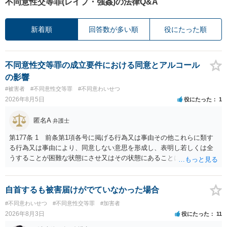
不同意性交等罪(レイプ・強姦)の法律Q&A
新着順
回答数が多い順
役にたった順
不同意性交等罪の成立要件における同意とアルコール
の影響
#被害者
#不同意性交等罪
#不同意わいせつ
2026年8月5日
役にたった
1
匿名A
弁護士
第177条 1 前条第1項各号に掲げる行為又は事由その他これらに類す
る行為又は事由により、同意しない意思を形成し、表明し若しくは全
うすることが困難な状態にさせ又はその状態にあることに乗じて、性
交、肛門性交、口腔性交又は膣若しくは肛門に身体の一部（陰茎を除
く。）若しくは物を挿入する行為であってわいせつなもの（以下この
条及び第179条第2項において「性交等」という。）をした者は、婚姻
自首するも被害届けがでていなかった場合
関係の有無にかかわらず、5年以上の有期拘禁刑に処する。 第176条 1
#不同意わいせつ
#不同意性交等罪
#加害者
次に掲げる行為又は事由その他これらに類する行為又は事由により、
2026年8月3日
役にたった
11
同意しない意思を形成し、表明し若しくは全うすることが困難な状態