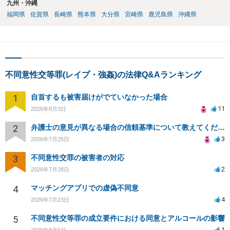
九州・沖縄
福岡県
佐賀県
長崎県
熊本県
大分県
宮崎県
鹿児島県
沖縄県
不同意性交等罪(レイプ・強姦)の法律Q&Aランキング
1
自首するも被害届けがでていなかった場合
11
2026年8月3日
2
弁護士の意見が異なる場合の信頼基準について教えてください
3
2026年7月25日
3
不同意性交罪の被害者の対応
2
2026年7月28日
4
マッチングアプリでの虚偽不同意
4
2026年7月23日
5
不同意性交等罪の成立要件における同意とアルコールの影響
1
2026年8月5日