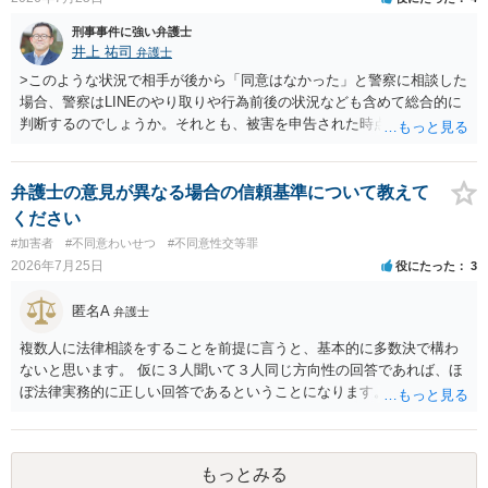
思います。
刑事事件に強い弁護士
井上 祐司
弁護士
>このような状況で相手が後から「同意はなかった」と警察に相談した
場合、警察はLINEのやり取りや行為前後の状況なども含めて総合的に
判断するのでしょうか。それとも、被害を申告された時点で私がかな
り不利になるのでしょうか。 同様のご相談を、検察官送致されたも
の（不起訴事案）を含めて数件経験していますが、いずれも警察の対
応は前者です。 特に近年は、いわゆる異性間のトラブルから報復的
弁護士の意見が異なる場合の信頼基準について教えて
に不同意性交・不同意わいせつの罪の被害届が出される事案が頻発し
ください
ており、警察も闇雲な逮捕をしないよう慎重になっているため、まず
#加害者
#不同意わいせつ
#不同意性交等罪
は前後のＬＩＮＥやInstagram等の履歴をすべて統括的に縦覧して、
2026年7月25日
役にたった
3
「被害者の被害申告内容が本当に信用できるものか」を見極めてから
動くようになっていると感じます。
匿名A
弁護士
複数人に法律相談をすることを前提に言うと、基本的に多数決で構わ
ないと思います。 仮に３人聞いて３人同じ方向性の回答であれば、ほ
ぼ法律実務的に正しい回答であるということになります。 ３人聞いて
２対１になった場合には、あと２人聞くのがよいと思われます。 ３対
２になった場合は、どちらも法律実務的にありえるということであ
り、３人の弁護士の中で、一番相性の良いいざというときに弁護を頼
もっとみる
みたい弁護士を決め、その弁護士の発言を信じるということになりま