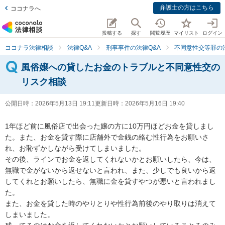
弁護士の方はこちら
ココナラへ
投稿する
探す
閲覧履歴
マイリスト
ログイン
ココナラ法律相談
法律Q&A
刑事事件の法律Q&A
不同意性交等罪の法
風俗嬢への貸したお金のトラブルと不同意性交の
リスク相談
公開日時：
2026年5月13日 19:11
更新日時：
2026年5月16日 19:40
1年ほど前に風俗店で出会った嬢の方に10万円ほどお金を貸しまし
た。また、お金を貸す際に店舗外で金銭の絡む性行為をお願いさ
れ、お恥ずかしながら受けてしまいました。

その後、ラインでお金を返してくれないかとお願いしたら、今は、
無職で金がないから返せないと言われ、また、少しでも良いから返
してくれとお願いしたら、無職に金を貸すやつが悪いと言われまし
た。

また、お金を貸した時のやりとりや性行為前後のやり取りは消えて
しまいました。
