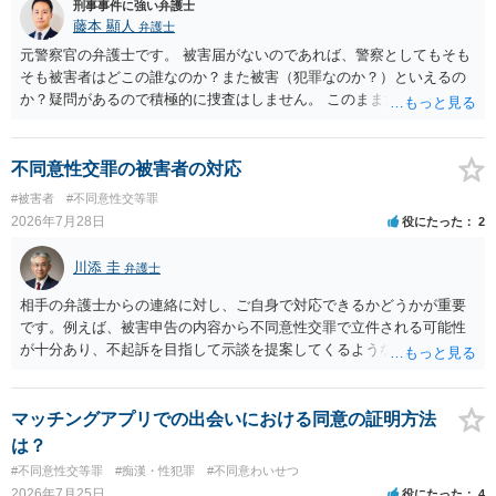
にさせ又はその状態にあることに乗じて、わいせつな行為をした者
刑事事件に強い弁護士
は、婚姻関係の有無にかかわらず、6月以上10年以下の拘禁刑に処す
藤本 顯人
弁護士
る。 ③アルコール若しくは薬物を摂取させること又はそれらの影響が
元警察官の弁護士です。 被害届がないのであれば、警察としてもそも
あること。 以上の通りですから、アルコール摂取だけでなく、「同意
そも被害者はどこの誰なのか？また被害（犯罪なのか？）といえるの
しない意思を形成し、表明し若しくは全うすることが困難な状態」で
か？疑問があるので積極的に捜査はしません。 このまま女性から警察
あることが必要です。
への届出がなければ何事もなく終わると思います。
不同意性交罪の被害者の対応
#被害者
#不同意性交等罪
2026年7月28日
役にたった
2
川添 圭
弁護士
相手の弁護士からの連絡に対し、ご自身で対応できるかどうかが重要
です。例えば、被害申告の内容から不同意性交罪で立件される可能性
が十分あり、不起訴を目指して示談を提案してくるような事案では、
相手弁護士もあなたに対して決して粗雑な対応はしないと思われます
ので（心ない対応をすると被害感情が激化して示談できないからで
す）、弁護士へ依頼せず、例えば相手方からの示談提示が妥当かどう
マッチングアプリでの出会いにおける同意の証明方法
かを法律相談で確認してもらう程度で必要十分なケースもあるでしょ
は？
う。 一方、相手弁護士との対応そのものが心理的・精神的にしんどい
#不同意性交等罪
#痴漢・性犯罪
#不同意わいせつ
と感じるなら、多少費用はかかりますが弁護士へ依頼した方がよいと
2026年7月25日
役にたった
4