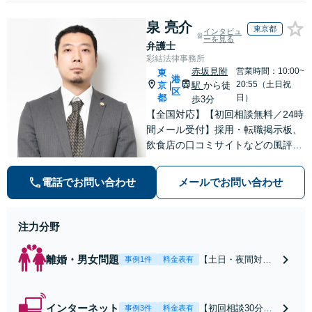
泉 亮介
東京都
インタビュ
ーを見る
弁護士
彩結法律事務所
赤坂見附
営業時間：10:00~
東
港
20:55（土日祝
京
駅
から徒
|
区
都
日）
歩3分
【全国対応】【初回相談無料／24時
間メール受付】採用・転職掲示板、
飲食店の口コミサイトなどの風評被
害対策など実績あり！【刑事】犯罪
の種類を問わず相談可。可能な限り
電話でお問い合わせ
メールでお問い合わせ
早期対応で駆けつけサポート【労
働】不当解雇・残業代請求はおまか
せください
注力分野
離婚・男女問題
【土日・夜間対応
事例1件
料金表有
可】【初回相談30
分無料】「相手方
から書面を提示さ
インターネット
【初回相談30分無
事例3件
料金表有