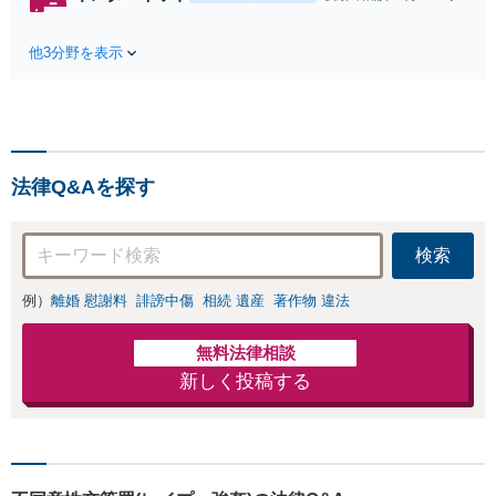
れたら、サインす
料】状況に応じて
る前にご相談を」
手段を使い分け、
経験豊富な弁護士
他3分野を表示
適切な方法で投稿
が全力で交渉にあ
の削除・発信者情
たります！相手方
報開示請求をおこ
と直接話す精神的
ないます「企業や
負担を軽減「弁護
お店の風評被害対
士の交渉で慰謝料
策／売り上げ低下
金額アップ／減額
法律Q&Aを探す
防止のために尽
交渉も対応可」
力」加害者側の対
【完全個室対応】
応可：開示請求の
検索
意見照会が来たと
きの対処法、被害
例）
離婚 慰謝料
誹謗中傷
相続 遺産
著作物 違法
者との示談交渉
無料法律相談
新しく投稿する