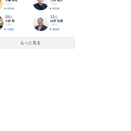
大橋 卓生
三村 勇人
弁護士
弁護士
東京都
東京都
10
11
位
位
小杉 和
白井 弘昭
弁護士
弁護士
京都府
愛知県
もっと見る