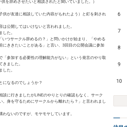
子供を辞めさせたいと相談されたと聞いていました。）



6
子供が友達に相談していた内容がもれたよう）と釘を刺され
容は公開してはいけないと言われました。

7
した。

ら「いつサークル辞めるの？」と問いかけが始まり、「やめる
前にききたいことがある」と言い、3回目の公開会議に参加
8
で「参加する必要性の理解能力がない」という発言のやり取
9
きました。

した。

10
とになるのでしょうか？

談に行きましたがLINEのやりとりの確認もなく、サーク
い。身を守るためにサークルから離れたら？」と言われまし
構わないのですが、モヤモヤしています。