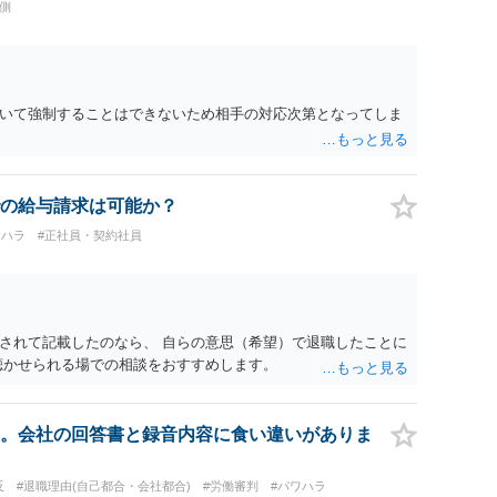
側
いて強制することはできないため相手の対応次第となってしま
の給与請求は可能か？
ワハラ
#正社員・契約社員
されて記載したのなら、 自らの意思（希望）で退職したことに
聴かせられる場での相談をおすすめします。
。会社の回答書と録音内容に食い違いがありま
反
#退職理由(自己都合・会社都合)
#労働審判
#パワハラ