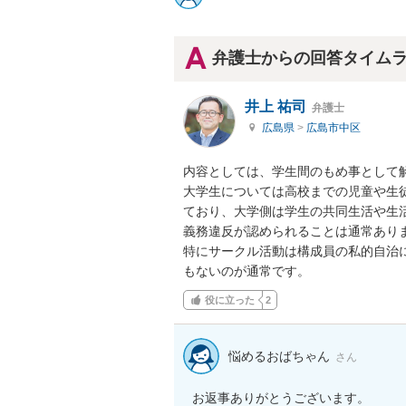
弁護士からの回答タイム
井上 祐司
弁護士
広島県
>
広島市中区
内容としては、学生間のもめ事として解
大学生については高校までの児童や生
ており、大学側は学生の共同生活や生
義務違反が認められることは通常ありま
特にサークル活動は構成員の私的自治
もないのが通常です。
役に立った
2
悩めるおばちゃん
さん
お返事ありがとうございます。
