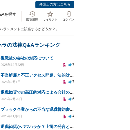
弁護士の方はこちら
&Aを探す
閲覧履歴
マイリスト
ログイン
はハラスメントに該当するかどうか？」
ハラの法律Q&Aランキング
復職後の会社の対応について
7
2025年12月22日
不当解雇と不正アクセス問題、法的対応策は？
7
2026年2月1日
退職勧奨での高圧的対応による会社の責任はあるか？
6
2026年2月26日
ブラック企業からの不当な退職誓約書への対処法は？サインを断る方法は？
4
2025年11月8日
退職勧奨かパワハラか？上司の発言と法的対応策