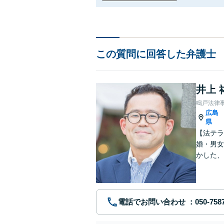
この質問に回答した弁護士
井上 
鳴戸法律
広島
県
【法テラ
婚・男女
かした、
個室相談
電話でお問い合わせ