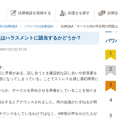
法律相談を投稿する
弁護士を探す
法律Q
の法律Q&A
パワハラの法律Q&A
法律Q&A「サークル内の学生間の問題
題はハラスメントに該当するかどうか？
パワ
26年7月17日 07:23
1
。

2
言に矛盾がある、話し合うとき建設的な話し合いや折衷案を
形になってしまっている』ことでストレスを感じ適応障害に
3
からか、サークルを辞めさせる準備をしていることを知りま
4
議をするとアナウンスされました。何の会議がたずねるが明
ナウンスをしているわけではなく、A幹部が声をかけた人が
5