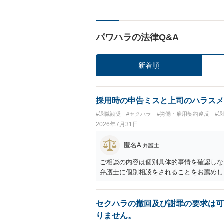
パワハラの法律Q&A
新着順
採用時の申告ミスと上司のハラスメ
#退職勧奨
#セクハラ
#労働・雇用契約違反
#
2026年7月31日
匿名A
弁護士
ご相談の内容は個別具体的事情を確認しな
弁護士に個別相談をされることをお薦めし
セクハラの撤回及び謝罪の要求は可
りません。