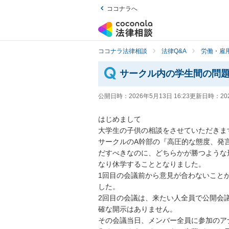
ココナラへ
ココナラ法律相談
法律Q&A
労働・雇用
サークル内の学生間の問
公開日時：
2026年5月13日 16:23
更新日時：
20
はじめまして

大学生の子供の相談をさせていただきます
サークルのA幹部の『高圧的な態度、発
だすべきなのに、どちらかが勝つような
なり休学することとなりました。

1回目の会議前から意見が合わないこと
した。

2回目の会議は、来たい人全員で公開会
確な開示はありません。

その会議当日、メンバー全員に参加のア