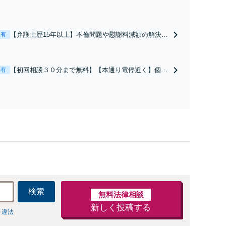
【弁護士歴15年以上】不倫問題や慰謝料減額の解決実
表有
績多数あり！持ち家や住宅ローンを含む財産分与、熟
年離婚もご相談ください【休日・夜間対応可】離婚後
の生活を見据えたアドバイスやサポートも【完全個
【初回相談３０分まで無料】【本通り電停近く】個
表有
室】【子連れ相談可】【本通駅5分】
人・法人を問わず、借金のお悩みはまずご相談くださ
い。自己破産・任意整理・個人再生・各種ガイドライ
ンに基づく債務整理手続等の流れをご説明し、より良
い解決を目指します。
検索
無料法律相談
新しく投稿する
 違法