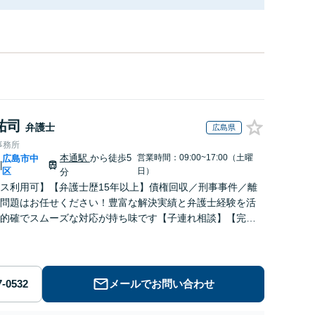
祐司
弁護士
広島県
事務所
本通駅
から徒歩5
営業時間：09:00~17:00（土曜
広島市中
|
区
日）
分
ス利用可】【弁護士歴15年以上】債権回収／刑事事件／離
問題はお任せください！豊富な解決実績と弁護士経験を活
的確でスムーズな対応が持ち味です【子連れ相談】【完全
】【休日・夜間対応可】【本通駅5分】
メールでお問い合わせ