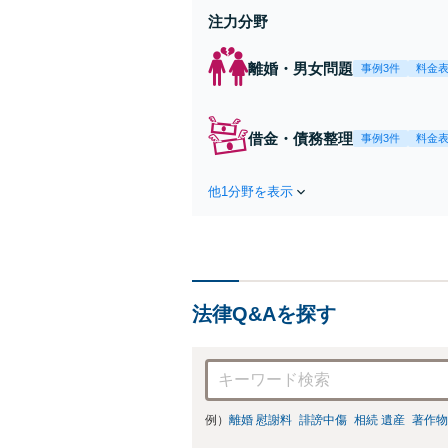
注力分野
離婚・男女問題
事例3件
料金
借金・債務整理
事例3件
料金
他1分野を表示
法律Q&Aを探す
例）
離婚 慰謝料
誹謗中傷
相続 遺産
著作物