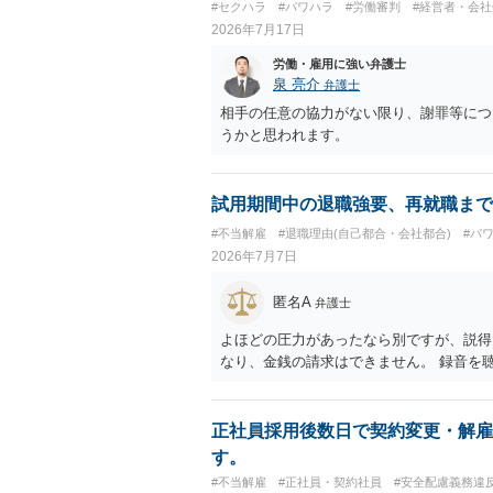
#セクハラ
#パワハラ
#労働審判
#経営者・会社
2026年7月17日
労働・雇用に強い弁護士
泉 亮介
弁護士
相手の任意の協力がない限り、謝罪等につ
うかと思われます。
試用期間中の退職強要、再就職まで
#不当解雇
#退職理由(自己都合・会社都合)
#パ
2026年7月7日
匿名A
弁護士
よほどの圧力があったなら別ですが、説得
なり、金銭の請求はできません。 録音を
正社員採用後数日で契約変更・解雇
す。
#不当解雇
#正社員・契約社員
#安全配慮義務違