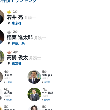
の弁護士ランキング
1
位
若井 亮
弁護士
東京都
2
位
稲葉 進太郎
弁護士
神奈川県
3
位
髙橋 俊太
弁護士
東京都
4
5
位
位
川添 圭
加藤 善大
弁護士
弁護士
大阪府
埼玉県
6
7
位
位
泉 亮介
竹本 真紀
弁護士
弁護士
東京都
愛知県
8
9
位
位