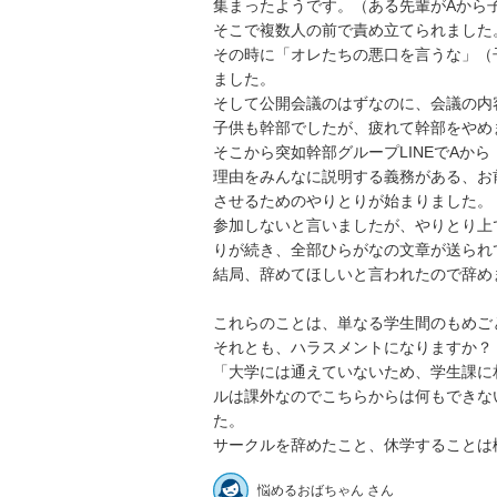
集まったようです。（ある先輩がAから
そこで複数人の前で責め立てられました。
その時に「オレたちの悪口を言うな」（
ました。

そして公開会議のはずなのに、会議の内
子供も幹部でしたが、疲れて幹部をやめま
そこから突如幹部グループLINEでAか
理由をみんなに説明する義務がある、お
させるためのやりとりが始まりました。

参加しないと言いましたが、やりとり上
りが続き、全部ひらがなの文章が送られて
結局、辞めてほしいと言われたので辞めま
これらのことは、単なる学生間のもめご
それとも、ハラスメントになりますか？

「大学には通えていないため、学生課に相
ルは課外なのでこちらからは何もできな
た。

サークルを辞めたこと、休学することは
悩めるおばちゃん さん