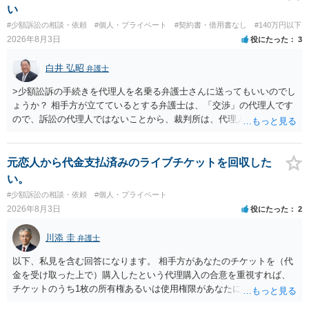
を求める民事訴訟、支払督促その他必要な法的手続を直ちに講じま
い
す。 その際には、訴訟に要する費用その他法令上認められる金員につ
#少額訴訟の相談・依頼
#個人・プライベート
#契約書・借用書なし
#140万円以下
いても併せて請求する予定ですので、あらかじめ申し添えます。 本件
2026年8月3日
役にたった
3
は、貴殿自らが契約を解約したことによって生じた返還義務の履行を
求めるものにすぎません。貴殿の仕入先との取引関係や返金時期など
白井 弘昭
弁護士
の内部事情は、私に対する返還義務の発生や履行時期には何ら影響を
及ぼすものではありません。 これ以上、本件の解決を不必要に遅延さ
>少額訟訴の手続きを代理人を名乗る弁護士さんに送ってもいいのでし
せることなく、誠意をもって速やかに返金手続を履行されるよう、強
ょうか？ 相手方が立てているとする弁護士は、「交渉」の代理人です
く求めます。 以上
ので、訴訟の代理人ではないことから、裁判所は、代理人宛ての訴状
を受け取ることは無いと思われます。 なお、交渉段階で代理人が就い
ている場合は、相手方（被告）の住所で訴状を作成提出し、裁判所に
代理人が就いていたことを知らせると（訴状の記載内容から明らかな
元恋人から代金支払済みのライブチケットを回収した
場合も）、裁判所が当該代理人弁護士に事前連絡し、引き続き訴訟も
い。
受任するかを聞いたうえで、受任の意志が明らかになったところで、
#少額訴訟の相談・依頼
#個人・プライベート
直接被告に送達するのではなく、代理人に訴状の受領を促すこともあ
2026年8月3日
役にたった
2
ります。 ラインのやり取りでしか証拠がないと、実際の本人性が明ら
かではありません。もちろん弁護士（２０万円の請求で代理人弁護士
川添 圭
弁護士
に委任するかも疑わしいのですが）も住所は明らかにしないでしょ
う。 何か本人を示す事実（振込先などの情報）から、相手の住所等の
以下、私見を含む回答になります。 相手方があなたのチケットを（代
情報を割り出していくしかないように思えます。 以上、ご参考まで。
金を受け取った上で）購入したという代理購入の合意を重視すれば、
チケットのうち1枚の所有権あるいは使用権限があなたにあり、チケッ
トの引渡しを求める権利があるという主張が認められやすいといえま