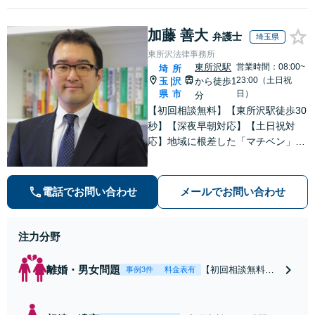
加藤 善大
弁護士
埼玉県
東所沢法律事務所
東所沢駅
営業時間：08:00~
埼
所
23:00（土日祝
玉
沢
から徒歩1
|
県
市
日）
分
【初回相談無料】【東所沢駅徒歩30
秒】【深夜早朝対応】【土日祝対
応】地域に根差した「マチベン」と
して、みなさまの法律トラブルに真
剣に向き合います。ご都合に合わせ
て出張相談も承ります。リーズナブ
電話でお問い合わせ
メールでお問い合わせ
ルな料金体系をご提供しています。
注力分野
離婚・男女問題
【初回相談無料】
事例3件
料金表有
【東所沢駅徒歩30
秒】【深夜早朝対
応】【土日祝対