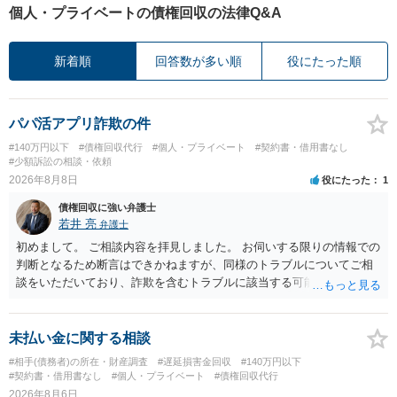
個人・プライベートの債権回収の法律Q&A
新着順
回答数が多い順
役にたった順
パパ活アプリ詐欺の件
#140万円以下
#債権回収代行
#個人・プライベート
#契約書・借用書なし
#少額訴訟の相談・依頼
2026年8月8日
役にたった
1
債権回収に強い弁護士
若井 亮
弁護士
初めまして。 ご相談内容を拝見しました。 お伺いする限りの情報での
判断となるため断言はできかねますが、同様のトラブルについてご相
談をいただいており、詐欺を含むトラブルに該当する可能性があるで
しょう。 返金の請求にあたっては、相手方の身元を特定する必要があ
ります。 お金を渡した方法が現金手渡しではなく、指定口座への振込
であるならば、相手方の身元を特定できる可能性もあるでしょう。 い
未払い金に関する相談
ずれにせよ、まずは速やかに最寄りの警察署に被害相談に行くことを
#相手(債務者)の所在・財産調査
#遅延損害金回収
#140万円以下
お勧めします。
#契約書・借用書なし
#個人・プライベート
#債権回収代行
2026年8月6日