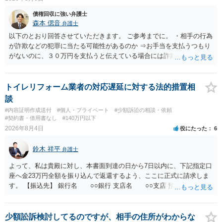
債権回収に強い弁護士
森本 偲音
弁護士
以下のとおり回答させていただきます。 ご参考までに。 ・相手の行為
が詐欺などの犯罪に当たる可能性があるのか ⇒お手当を支払うつもり
がないのに、３０万円を支払うと伝えている場合には詐欺罪に該当す
る可能性があります。 ・未払い金を回収するためにどのような法的手
段が取れるのか ⇒契約に基づく履行請求として３０万円を請求するこ
とが考えられますが、 パパ活の契約は、売春防止法に抵触する契約
トイレリフォーム業者の対応遅延に対する法的措置相
であるため、公序良俗に反する契約として 民法上無効（民法９０
談
条）となるため、相手方に請求できない可能性が高いです。 ・相手の
#内容証明作成送付
#個人・プライベート
#少額訴訟の相談・依頼
氏名や住所が分からない状態でも対応可能なのか ⇒訴訟等の裁判上の
#契約書・借用書なし
#140万円以下
手続を利用する場合には、原則として相手方の住所・氏名を把握して
2026年8月4日
役にたった
6
いる必要があります。
鈴木 祥平
弁護士
よって、私は貴殿に対し、本書面到達の日から7日以内に、下記指定口
座へ金23万円全額を振り込んで返還するよう、ここに正式に請求しま
す。 【振込先】 銀行名 ○○銀行 支店名 ○○支店 預金種別 普通
口座番号 ○○○○○○○ 口座名義 ○○○○ 万一、上記期限までに返金がな
されない場合には、貴殿には任意に返金する意思がないものと判断
し、やむを得ず、返還金23万円及びこれに対する遅延損害金の支払い
少額訟訴検討してるのですが、相手の住所がわからな