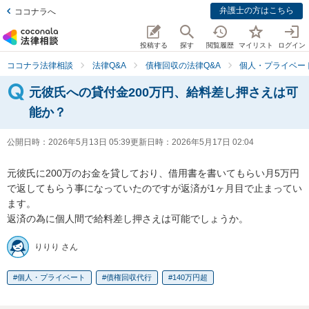
弁護士の方はこちら
ココナラへ
投稿する
探す
閲覧履歴
マイリスト
ログイン
ココナラ法律相談
法律Q&A
債権回収の法律Q&A
個人・プライベー
元彼氏への貸付金200万円、給料差し押さえは可
能か？
公開日時：
2026年5月13日 05:39
更新日時：
2026年5月17日 02:04
元彼氏に200万のお金を貸しており、借用書を書いてもらい月5万円
で返してもらう事になっていたのですが返済が1ヶ月目で止まってい
ます。

返済の為に個人間で給料差し押さえは可能でしょうか。
りりり さん
個人・プライベート
債権回収代行
140万円超