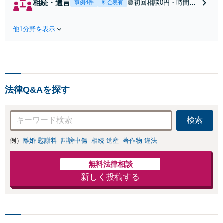
相続・遺言
🟢初回相談0円・時間無
事例4件
料金表有
応】中高年離婚／
制限🟢相続の相談はな
財産分与／不貞慰
んでもお問合せくださ
謝料請求／養育費
他1分野を表示
い！遺産分割／遺言書
増額・減額請求な
作成／遺留分侵害額請
どはお任せくださ
求／相続人調査など。
い。双方納得した
相続手続きから親や兄
後腐れがない解決
弟、親戚とのトラブル
に向けて、全力を
など幅広く対応。他士
尽くします。
法律Q&Aを探す
業とも連携可能です
【出張相談可】【東所
沢駅30秒】
検索
例）
離婚 慰謝料
誹謗中傷
相続 遺産
著作物 違法
無料法律相談
新しく投稿する