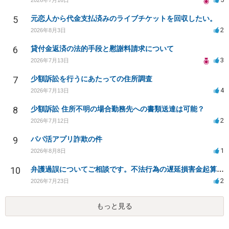
5
元恋人から代金支払済みのライブチケットを回収したい。
2
2026年8月3日
6
貸付金返済の法的手段と慰謝料請求について
3
2026年7月13日
7
少額訴訟を行うにあたっての住所調査
4
2026年7月13日
8
少額訴訟 住所不明の場合勤務先への書類送達は可能？
2
2026年7月12日
9
パパ活アプリ詐欺の件
1
2026年8月8日
10
弁護過誤についてご相談です。不法行為の遅延損害金起算日について。
2
2026年7月23日
もっと見る