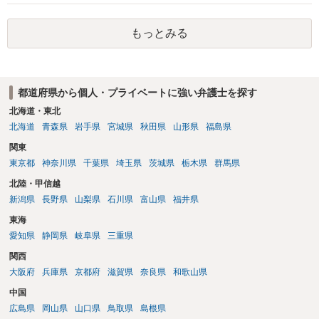
す。 一方、このチケット購入には「相手方と一緒に行く」という合意
も付随していたことを無視することができません。こちらを重視すれ
もっとみる
ば、交際を終了させたことにより「一緒に行く」という結果の実現に
重大な障害が発生しており、当然にチケットを引き渡すべきといえる
かは微妙であり、むしろ返金すべきとするのが当事者の合理的意思に
合致するのではないか、という判断に傾くことになると思います。 例
都道府県から個人・プライベートに強い弁護士を探す
えば、当該チケットが座席指定である場合、交際を解消した2人が当日
隣り合わせになることは避けたいという心理が働くことも無理からぬ
北海道・東北
ところです。一方、チケットがエリア指定のアリーナ席であれば隣り
北海道
青森県
岩手県
宮城県
秋田県
山形県
福島県
合わせにならずに済むかもしれませんし、そのチケットが入手困難で
関東
あったり特別席であったりすれば、判断は変わってくるかもしれませ
東京都
神奈川県
千葉県
埼玉県
茨城県
栃木県
群馬県
ん。当該チケットがチケット転売防止法に規定する特定興行入場券に
該当し、券面上使用者が指定されている場合には、チケット引渡し以
北陸・甲信越
外に選択肢がない場合もあるでしょう。 このように、本件の紛争は、
新潟県
長野県
山梨県
石川県
富山県
福井県
法的には「当事者の合理的意思」がどこにあるのかを追求した解決が
東海
必要になると思われます。なかなか難しい問題なので、弁護士によっ
ても回答は異なるかもしれません。
愛知県
静岡県
岐阜県
三重県
関西
大阪府
兵庫県
京都府
滋賀県
奈良県
和歌山県
中国
広島県
岡山県
山口県
鳥取県
島根県