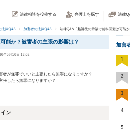
法律相談を投稿する
弁護士を探す
法律Q
法律Q&A
加害者の法律Q&A
法律Q&A「起訴後の示談で前科回避は可能
は可能か？被害者の主張の影響は？
加害
26年5月16日 12:02
1
害者が無罪でいいと主張したら無罪になりますか？

2
主張したら無罪になりますか？
3
4
ライン
5