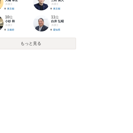
大橋 卓生
三村 勇人
弁護士
弁護士
東京都
東京都
10
11
位
位
小杉 和
白井 弘昭
弁護士
弁護士
京都府
愛知県
もっと見る