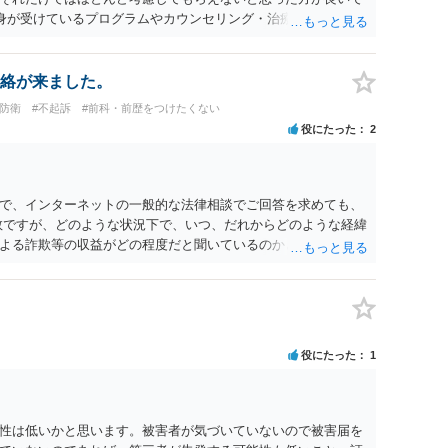
自身が受けているプログラムやカウンセリング・治療の内容 ・利
と連携した職業支援の内容や具体的な就労・監督状況） ・監督
と実現可能性があるものでなければあまり意味がありません。
人の反省の言葉だけで十分であり、実刑となるか微妙な事案で
絡が来ました。
とんど効果は望めないというのが実感です。
防衛
#不起訴
#前科・前歴をつけたくない
役にたった
2
で、インターネットの一般的な法律相談でご回答を求めても、
数ですが、どのような状況下で、いつ、だれからどのような経緯
よる詐欺等の収益がどの程度だと聞いているのかということに
れたうえで対処方法を探された方がよいと思われます。 一般論
ーダーを持参して取り調べ内容を録音することは必須だと考え
役にたった
1
性は低いかと思います。被害者が気づいていないので被害届を