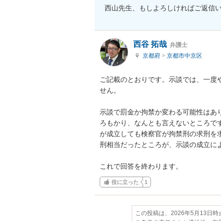
西山先生、もしよろしければご返信
西谷 拓哉
弁護士
京都府
>
京都市中京区
ご記載のとおりです。示談では、一度
せん。

示談で罰金か拘禁か変わる可能性はあ
ろもかり、なんとも言えないところで
が成立しても検察官が拘禁刑の求刑を
刑相当だったところが、示談の成立によ
これで回答を終わります。
役に立った
1
この投稿は、2026年5月13日