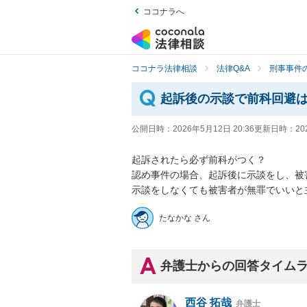
ココナラへ
ココナラ法律相談
法律Q&A
刑事事件の
起訴後の示談で前科回避
公開日時：
2026年5月12日 20:36
更新日時：
20
起訴されたら必ず前科がつく？

認め事件の場合、起訴後に示談をし、被
示談をしなくても被害者が無罪でいいと
たなかな さん
弁護士からの回答タイム
西谷 拓哉
弁護士