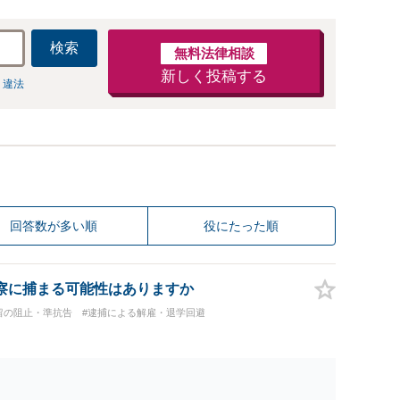
検索
無料法律相談
新しく投稿する
 違法
回答数が多い順
役にたった順
察に捕まる可能性はありますか
留の阻止・準抗告
#逮捕による解雇・退学回避