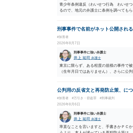
青少年条例違反（わいせつ行為 わいせつ
るので、地元の弁護士に条例を調べてもら
刑事事件で名前がネット公開される
#加害者
2026年8月7日
刑事事件に強い弁護士
井上 祐司
弁護士
東京に限らず、ある程度の規模の事件で被
（生年月日ではありません）、さらに公判
公判用の反省文と再発防止策、につ
#加害者
#万引き・窃盗罪
#刑事裁判
2026年8月6日
刑事事件に強い弁護士
井上 祐司
弁護士
率直なことを言いますと、手書きかＰＣか
うより、本人が述べている再犯防止策は、