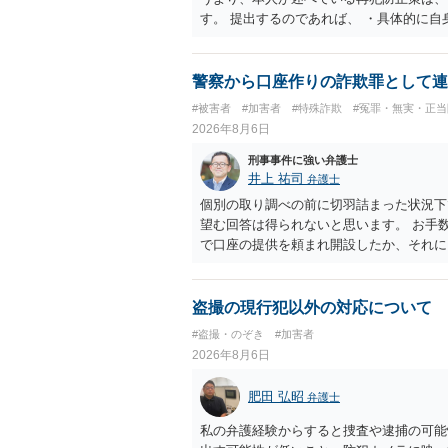
す。 提出するのであれば、 ・具体的に
用している再犯防止策（例えば保護観察所
者の証言 など、証拠で担保された客観性
もともと執行猶予が狙える事案であれば本
警察から口座作りの詐欺罪として連
は、本人が再発防止策をいくら述べてもほ
#被害者
#加害者
#特殊詐欺
#冤罪・無実・正当
2026年8月6日
刑事事件に強い弁護士
井上 祐司
弁護士
個別の取り調べの前に切羽詰まった状況下
望む回答は得られないと思います。 お手
で口座の提供を頼まれ開設したか、それに
ついて、お近くで詳細な法律相談を受けら
でいえば、任意取り調べの場合、ＩＣレコ
ます。
盗撮の現行犯以外の対応について
#盗撮・のぞき
#加害者
2026年8月6日
肥田 弘昭
弁護士
私の弁護経験からすると捜査や逮捕の可能