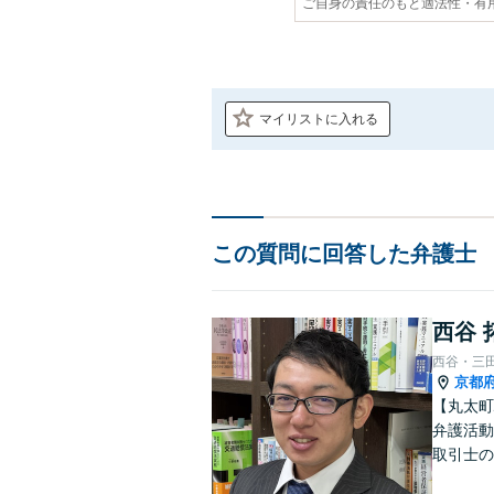
ご自身の責任のもと適法性・有
マイリストに入れる
この質問に回答した弁護士
西谷 
西谷・三
京都
【丸太町
弁護活動
取引士の
談者さま