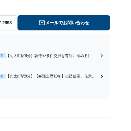
メールでお問い合わせ
【丸太町駅8分】調停や条件交渉を有利に進めるに
表有
は、法的な根拠に基づく冷静な主張が重要です。財産
分与／養育費など【弁護士歴10年】離婚後の生活を見
据えてアドバイスしますので、お気軽にご相談くださ
【丸太町駅8分】【弁護士歴10年】自己破産、任意整
表有
い【初回相談３０分無料】【電話相談可】
理、個人整理、時効の援用など。浪費・事業の失敗に
よる借金も、相談者さまのご要望を踏まえ、解決策を
提示します【破産管財人就任経験有】【初回相談30分
無料】