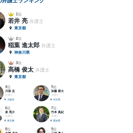
の弁護士ランキング
1
位
若井 亮
弁護士
東京都
2
位
稲葉 進太郎
弁護士
神奈川県
3
位
髙橋 俊太
弁護士
東京都
4
5
位
位
川添 圭
加藤 善大
弁護士
弁護士
大阪府
埼玉県
6
7
位
位
泉 亮介
竹本 真紀
弁護士
弁護士
東京都
愛知県
8
9
位
位