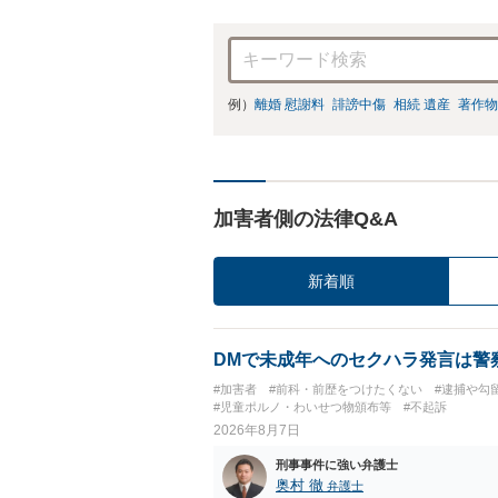
例）
離婚 慰謝料
誹謗中傷
相続 遺産
著作物
加害者側の法律Q&A
新着順
DMで未成年へのセクハラ発言は警
#加害者
#前科・前歴をつけたくない
#逮捕や勾
#児童ポルノ・わいせつ物頒布等
#不起訴
2026年8月7日
刑事事件に強い弁護士
奥村 徹
弁護士