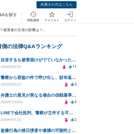
弁護士の方はこちら
&Aを探す
閲覧履歴
マイリスト
ログイン
か？被害者の主張の影響は？」
者側の法律Q&Aランキング
自首するも被害届けがでていなかった場合
11
2026年8月3日
警察から窃盗の件で呼び出し、財布返却で自首すべきか？
5
2026年8月2日
弁護士の意見が異なる場合の信頼基準について教えてください
3
2026年7月25日
LINEで会社批判、警察が立件する可能性は？
2
2026年8月3日
盗撮行為の後日捜査や逮捕の可能性と初動対応について