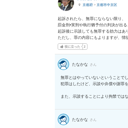
京都府
>
京都市中京区
起訴されたら、無罪にならない限り、

罰金刑•実刑や執行猶予付の判決が出る
起訴後に示談しても無罪する効力はあり
ただし、罪の内容にもよりますが、情
役に立った
2
たなかな
さん
無罪とはやっていないということでし
犯罪はしたけど、示談や弁償や謝罪を
また、示談することにより拘禁では
たなかな
さん