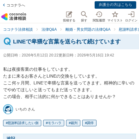
弁護士の方はこちら
ココナラへ
投稿する
探す
閲覧履歴
マイリスト
ログイン
ココナラ法律相談
法律Q&A
離婚・男女問題の法律Q&A
慰謝料請求
LINEで卑猥な言葉を送られて続けています
公開日時：
2026年5月12日 20:22
更新日時：
2026年5月16日 19:42
私は夜接客業の仕事をしています。

たまに来るお客さんとLINEの交換をしています。

ここ何ヶ月間、LINEで卑猥な言葉を送ってきます。精神的に辛いの
でやめてほしいと送ってもまだ送ってきます。

この場合、相手に法的に何かできることはありませんか？
いちの さん
慰謝料請求したい側
モラハラ
裁判
調停
追記