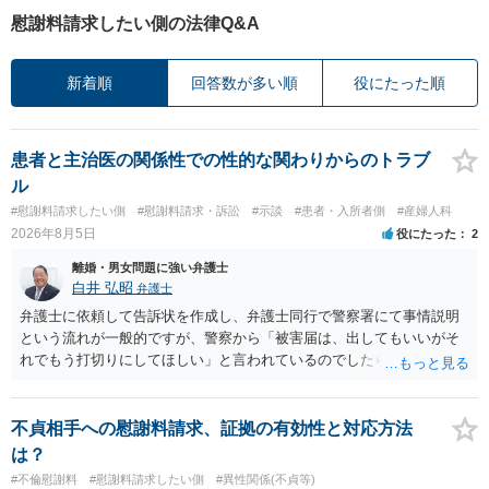
慰謝料請求したい側の法律Q&A
新着順
回答数が多い順
役にたった順
患者と主治医の関係性での性的な関わりからのトラブ
ル
#慰謝料請求したい側
#慰謝料請求・訴訟
#示談
#患者・入所者側
#産婦人科
2026年8月5日
役にたった
2
離婚・男女問題に強い弁護士
白井 弘昭
弁護士
弁護士に依頼して告訴状を作成し、弁護士同行で警察署にて事情説明
という流れが一般的ですが、警察から「被害届は、出してもいいがそ
れでもう打切りにしてほしい」と言われているのでしたら、あまり結
論は変わらないかもしれないですね。 所轄の警察を飛び越えて、直接
検察庁に訴えるのもありかもしれないですが、実際に捜査をするの
は、結局所轄だと思われますので、やはり結論は変わらないかもしれ
不貞相手への慰謝料請求、証拠の有効性と対応方法
ないです。 一度、最寄りの「刑事に強い」とうたっている弁護士に相
は？
談してみてはいかがでしょうか。 以上、ご参考まで。
#不倫慰謝料
#慰謝料請求したい側
#異性関係(不貞等)