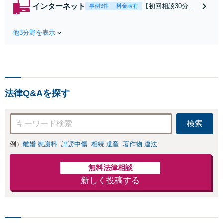
から書面を提示さ
インターネット
【初回相談30分無
事例3件
料金表有
れたら、サインす
料】状況に応じて
る前にご相談を」
手段を使い分け、
経験豊富な弁護士
他3分野を表示
適切な方法で投稿
が全力で交渉にあ
の削除・発信者情
たります！相手方
報開示請求をおこ
と直接話す精神的
ないます「企業や
負担を軽減「弁護
お店の風評被害対
士の交渉で慰謝料
策／売り上げ低下
金額アップ／減額
法律Q&Aを探す
防止のために尽
交渉も対応可」
力」加害者側の対
【完全個室対応】
応可：開示請求の
検索
意見照会が来たと
きの対処法、被害
例）
離婚 慰謝料
誹謗中傷
相続 遺産
著作物 違法
者との示談交渉
無料法律相談
新しく投稿する