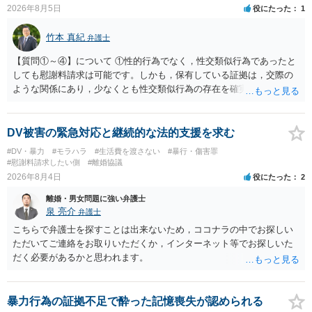
2026年8月5日
役にたった
1
竹本 真紀
弁護士
【質問①～④】について ①性的行為でなく，性交類似行為であったと
しても慰謝料請求は可能です。しかも，保有している証拠は，交際の
ような関係にあり，少なくとも性交類似行為の存在を確実に証明でき
るものです（裏を返せば，証拠で認められる範囲でしか認めていない
ことを窺わせるものです。）。ですから，慰謝料請求を進めることで
よいと思います。 ただ．慰謝料額については，婚姻破綻に至っていな
DV被害の緊急対応と継続的な法的支援を求む
いとして，この点を考慮されることになるかもしれません。 ②夫との
#DV・暴力
#モラハラ
#生活費を渡さない
#暴行・傷害罪
今後のことを考えて書いてもらうか否かを検討するのがよいと思いま
#慰謝料請求したい側
#離婚協議
す。今ある証拠以上のことを証明（証明力を強めることも含む）でき
2026年8月4日
役にたった
2
るのであれば，前向きに検討を進めるという考え方でもよいでしょ
離婚・男女問題に強い弁護士
う。慰謝料請求としては証拠として使えることが前提であり，その価
泉 亮介
弁護士
値と夫との関係との均衡のように思います。 ③行政書士に委任をして
いるのであれば，どのような内容の委任なのか不明ですが，その行政
こちらで弁護士を探すことは出来ないため，ココナラの中でお探しい
書士との協議になると思います。請求するか，訴訟にするか，その点
ただいてご連絡をお取りいただくか，インターネット等でお探しいた
の見極めや，相手方は性交類似行為は認めているのか，それさえも否
だく必要があるかと思われます。
定しているのかによって，考え方・進め方は変わってくると思いま
す。 ④性交類似行為を認めているにもかかわらず支払を拒否するので
あれば，本人（行政書士でも同じだと思います。）への対応ではあま
暴力行為の証拠不足で酔った記憶喪失が認められる
り変わらないように思います。減額で折り合えるなら本人様の交渉で