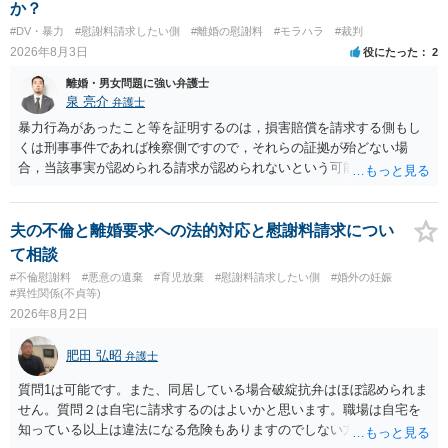
か？
もよいように思いますが，ゼロかどうかの観点であれば，訴訟に進む
#DV・暴力
#慰謝料請求したい側
#離婚の慰謝料
#モラハラ
#裁判
しかなくなるようにも思います。そうしますと，お近くの弁護士に相
2026年8月3日
役にたった
2
談して進めることを検討した方がよいようにも思います。
離婚・男女問題に強い弁護士
泉 亮介
弁護士
暴力行為があったこと等を証明するのは，損害賠償を請求する側もし
くは刑事事件であれば検察側ですので，それらの証拠が殆どない場
合，当該事実が認められる請求が認められないという可能性はあるで
しょう。
夫の不倫と離婚要求への法的対応と慰謝料請求につい
て相談
#不倫慰謝料
#悪意の遺棄
#育児放棄
#慰謝料請求したい側
#婚外の妊娠
#異性関係(不貞等)
2026年8月2日
肥田 弘昭
弁護士
質問1は可能です。また、同居している場合破綻抗弁はほぼ認められま
せん。質問２は自宅に請求するのはよいかと思います。職場は自宅を
知っている以上は違法になる危険もありますのでしない方が良いで