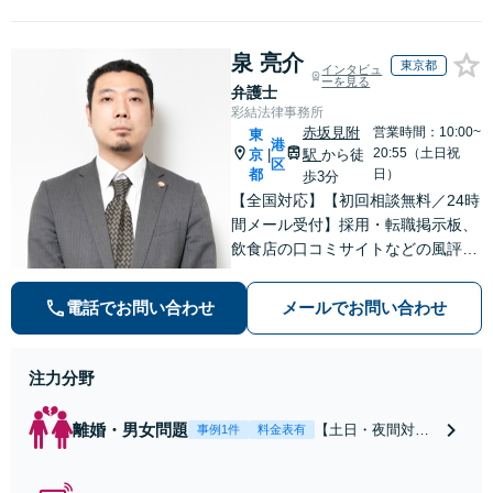
泉 亮介
東京都
インタビュ
ーを見る
弁護士
彩結法律事務所
赤坂見附
営業時間：10:00~
東
港
20:55（土日祝
京
駅
から徒
|
区
都
日）
歩3分
【全国対応】【初回相談無料／24時
間メール受付】採用・転職掲示板、
飲食店の口コミサイトなどの風評被
害対策など実績あり！【刑事】犯罪
の種類を問わず相談可。可能な限り
電話でお問い合わせ
メールでお問い合わせ
早期対応で駆けつけサポート【労
働】不当解雇・残業代請求はおまか
せください
注力分野
離婚・男女問題
【土日・夜間対応
事例1件
料金表有
可】【初回相談30
分無料】「相手方