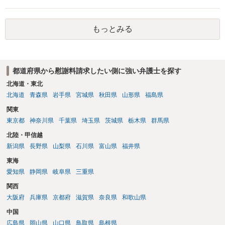
す。質問３は可能かと思います。質問４は悪意の遺棄などに該当する
かと思います。有責配偶者ですので相手方からの離婚は拒否しても仮
に訴訟されても法的に成立しません。質問５は認知すると養育費支払
もっとみる
い、相続権が発生します。合意があれば法的に可能ですが法律で強制
することはできません。質問６は可能です。質問７は不貞行為の写真
データ（ハメ撮り）、第三者撮影の腕組み写真、夫の自白録音まであ
るのであれば十分かと思います。ご参考にしてください。
都道府県から慰謝料請求したい側に強い弁護士を探す
北海道・東北
北海道
青森県
岩手県
宮城県
秋田県
山形県
福島県
関東
東京都
神奈川県
千葉県
埼玉県
茨城県
栃木県
群馬県
北陸・甲信越
新潟県
長野県
山梨県
石川県
富山県
福井県
東海
愛知県
静岡県
岐阜県
三重県
関西
大阪府
兵庫県
京都府
滋賀県
奈良県
和歌山県
中国
広島県
岡山県
山口県
鳥取県
島根県