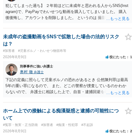
犯してしまった過ち】 ２年前ほどに未成年と思われる人からSNS(Inst
agram)で、PayPayでわいせつな動画を購入してしまいました。 購入
後後悔し、アカウントを削除しました。 というのは 撮影済みなら児童
ポルノ所持罪とか要求行為（青少年条例違反） 注文後撮影なら製造
罪・性的姿態撮影罪 16歳未満だと、不同意わいせつ罪（176条3項）
等が検討されます。 罪名によって、会社PCの押収の可能性も変わって
未成年の盗撮動画をSNSで拡散した場合の法的リスク
くるでしょう。 一般論としては、 所持罪だけであれば、 弁護士に相
は？
談した上で、実際に使った端末を持って、警察相談に出向いておけば
#加害者
#児童ポルノ・わいせつ物頒布等
会社PCまでは押収されないと思います。 不同意わいせつ罪（176条3
2026年8月9日
役にたった
1
項）になると、 自首したとしても、自宅等の捜索差押等が行われる可
能性があります
刑事事件に強い弁護士
奥村 徹
弁護士
下記の定義に照らして児童ポルノの恐れがあるとき 公然陳列罪は最高
5年の重い罪になるので、 また、どこの警察が捜査しているのかわか
らないので、 弁護士に相談した上で、自首・逮捕回避を検討して下さ
い 三 衣服の全部又は一部を着けない児童の姿態であって、殊更に児
童の性的な部位（性器等若しくはその周辺部、臀でん部又は胸部をい
う。）が露出され又は強調されているものであり、かつ、性欲を興奮
ホーム上での接触による痴漢疑惑と逮捕の可能性につ
させ又は刺激するもの
いて
#冤罪・無実・正当防衛
#加害者
#痴漢・性犯罪
#不起訴
2026年8月9日
役にたった
2