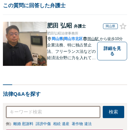
この質問に回答した弁護士
肥田 弘昭
弁護士
岡山県
肥田弘昭法律事務所
岡山県
岡山市北区
岡山駅
から徒歩10分
|
企業法務、特に独占禁止
詳細を見
法、フリーランス法などの
る
経済法分野に力を入れてい
ます！！！
法律Q&Aを探す
検索
例）
離婚 慰謝料
誹謗中傷
相続 遺産
著作物 違法