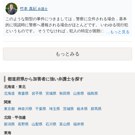
竹本 真紀
弁護士
このような類型の事件につきましては，警察に立件される場合，基本
的に現認時に警察へ通報される場合がほとんどです。 いわゆる現行犯
というものです。 そうでなければ，犯人の特定が困難になってしまい
ます。 触ったかもしれないという方について，行為の判断がされる
（事件性）とともに，誰の行為かの判断がされる（犯人性）が必要な
のですが，現認時に警察が臨場できる場合以外は，基本的に犯人性を
もっとみる
特定することができません。もちろん，常習性が顕著で，既に前科を
有していて警察に把握されていれば別ですが，そのような方は，この
ような場所に質問を掲げてくることはありません。心配・不安になる
ことはよくわかるのですが，心配・不安を感じている方は，警察に把
都道府県から加害者に強い弁護士を探す
握されていることがありませんので，犯人性が特定されることはあり
ません。したがって，自分が犯人であるとされることはないのです。
北海道・東北
ですから，相談者の場合は，大丈夫です。安心してください。それで
北海道
青森県
岩手県
宮城県
秋田県
山形県
福島県
は，①～③に答えます。 ①について 腕の動き，女性への向かい方をみ
関東
れば，酔っていて偶然の出来事か，意図的に偶然を装うように触った
東京都
神奈川県
千葉県
埼玉県
茨城県
栃木県
群馬県
のかは，わかります。触る瞬間ではなくて，触るまでの状況の方が重
要です。酔っていてふらついていたのであれば，そのときだけふらつ
北陸・甲信越
いているわけではありません。腕の振り方も，そのときだけ偶然大き
新潟県
長野県
山梨県
石川県
富山県
福井県
くなるわけではありません。ですから，本件では，意図的だと疑われ
東海
ることはないと思います。その雰囲気は，当たってしまった女性にも