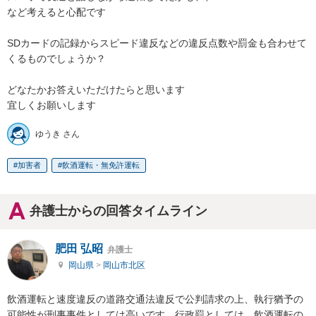
など考えると心配です

SDカードの記録からスピード違反などの違反点数や罰金も合わせて
くるものでしょうか？

どなたかお答えいただけたらと思います

宜しくお願いします
ゆうき さん
加害者
飲酒運転・無免許運転
弁護士からの回答タイムライン
肥田 弘昭
弁護士
岡山県
>
岡山市北区
飲酒運転と速度違反の道路交通法違反で公判請求の上、執行猶予の
可能性が刑事事件としては高いです。行政罰としては、飲酒運転の