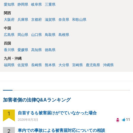
伝わっていたのでしょう。ですから大丈夫です。なお，故意は，主観
愛知県
静岡県
岐阜県
三重県
面の話なので，防犯カメラの映像で決められることはありません。本
関西
人の話（故意を否認する話）が実際の状況と矛盾しないかだけの話で
大阪府
兵庫県
京都府
滋賀県
奈良県
和歌山県
す。 ②について 犯人性が特定できませんから，逮捕や呼出の可能性は
ないと思います。 ③について ②がないので，③はそもそもないことが
中国
前提なので，期間も考えなくて大丈夫です。 というわけで，本件は大
広島県
岡山県
山口県
鳥取県
島根県
丈夫ですから，今後，同じような不安に襲われることがないように気
四国
をつけてくださいね。それが一番大事です。
香川県
愛媛県
高知県
徳島県
九州・沖縄
福岡県
佐賀県
長崎県
熊本県
大分県
宮崎県
鹿児島県
沖縄県
加害者側の法律Q&Aランキング
1
自首するも被害届けがでていなかった場合
11
2026年8月3日
2
車内での事故による被害届対応についての相談