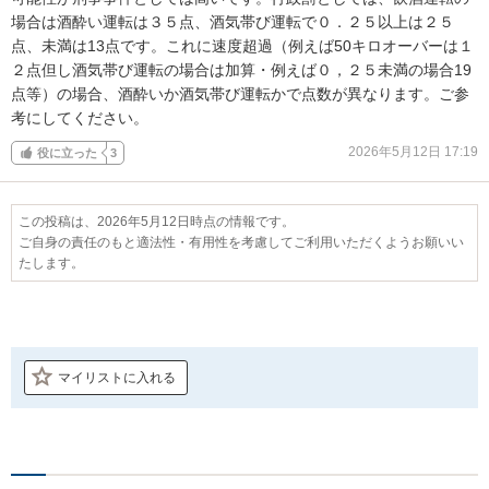
場合は酒酔い運転は３５点、酒気帯び運転で０．２５以上は２５
点、未満は13点です。これに速度超過（例えば50キロオーバーは１
２点但し酒気帯び運転の場合は加算・例えば０，２５未満の場合19
点等）の場合、酒酔いか酒気帯び運転かで点数が異なります。ご参
考にしてください。
2026年5月12日 17:19
役に立った
3
この投稿は、2026年5月12日時点の情報です。
ご自身の責任のもと適法性・有用性を考慮してご利用いただくようお願いい
たします。
マイリストに入れる