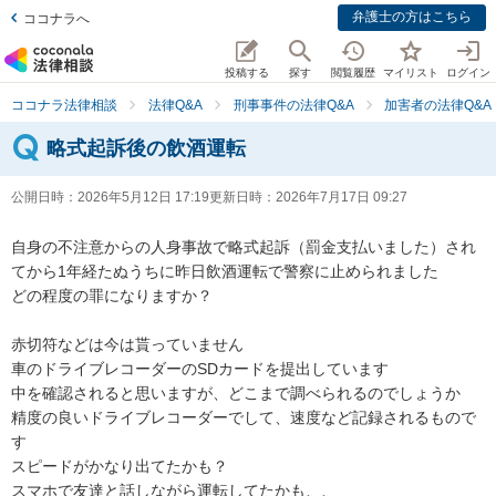
弁護士の方はこちら
ココナラへ
投稿する
探す
閲覧履歴
マイリスト
ログイン
ココナラ法律相談
法律Q&A
刑事事件の法律Q&A
加害者の法律Q&A
略式起訴後の飲酒運転
公開日時：
2026年5月12日 17:19
更新日時：
2026年7月17日 09:27
自身の不注意からの人身事故で略式起訴（罰金支払いました）され
てから1年経たぬうちに昨日飲酒運転で警察に止められました

どの程度の罪になりますか？

赤切符などは今は貰っていません

車のドライブレコーダーのSDカードを提出しています

中を確認されると思いますが、どこまで調べられるのでしょうか

精度の良いドライブレコーダーでして、速度など記録されるもので
す

スピードがかなり出てたかも？

スマホで友達と話しながら運転してたかも、、
