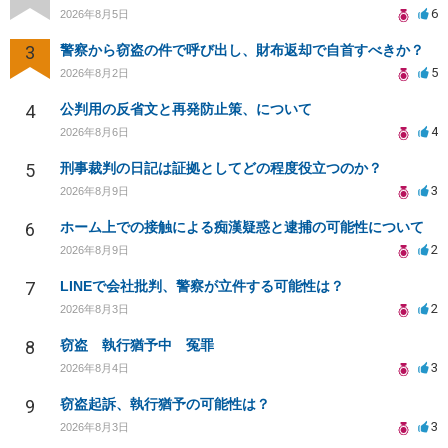
6
2026年8月5日
3
警察から窃盗の件で呼び出し、財布返却で自首すべきか？
5
2026年8月2日
4
公判用の反省文と再発防止策、について
4
2026年8月6日
5
刑事裁判の日記は証拠としてどの程度役立つのか？
3
2026年8月9日
6
ホーム上での接触による痴漢疑惑と逮捕の可能性について
2
2026年8月9日
7
LINEで会社批判、警察が立件する可能性は？
2
2026年8月3日
8
窃盗 執行猶予中 冤罪
3
2026年8月4日
9
窃盗起訴、執行猶予の可能性は？
3
2026年8月3日