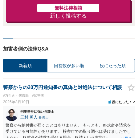
無料法律相談
新しく投稿する
加害者側の法律Q&A
新着順
回答数が多い順
役にたった順
警察からの20万円通知書の真偽と対処法について相談
#万引き・窃盗罪
#加害者
2026年8月10日
役にたった
2
刑事事件に強い弁護士
三村 勇人
弁護士
警察から納付書が届くことはありません。 もっとも、略式命令請求を
受けている可能性があります。 検察庁での取り調べは受けましたでし
ょうか。 略式命令請求を受ける場合、略請という書類を作成しますの