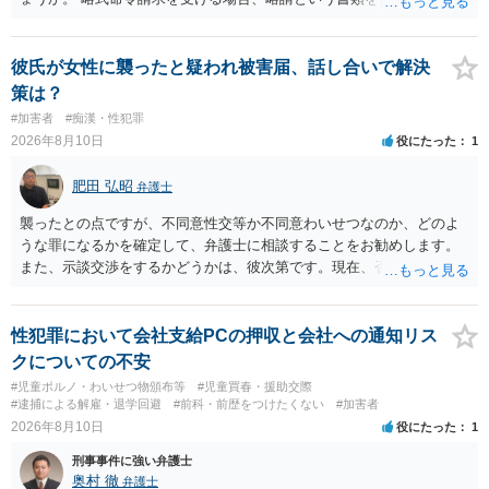
で、少なくとも一度は検察官の取調べを受けているはずです。 在宅事
件で略式命令請求を受けた場合、検察庁から罰金の納付書が郵送され
ます。 納付書に連絡先等の記載があるかと思いますので、そちらに連
彼氏が女性に襲ったと疑われ被害届、話し合いで解決
絡するのも良いかと思います。
策は？
#加害者
#痴漢・性犯罪
2026年8月10日
役にたった
1
肥田 弘昭
弁護士
襲ったとの点ですが、不同意性交等か不同意わいせつなのか、どのよ
うな罪になるかを確定して、弁護士に相談することをお勧めします。
また、示談交渉をするかどうかは、彼次第です。現在、否認している
ので、示談交渉の前提がありません。否認しているのであれば、それ
を前提に捜査機関に対する弁護活動を弁護人を選任してすべきかと思
います。ご参考にしてください。
性犯罪において会社支給PCの押収と会社への通知リス
クについての不安
#児童ポルノ・わいせつ物頒布等
#児童買春・援助交際
#逮捕による解雇・退学回避
#前科・前歴をつけたくない
#加害者
2026年8月10日
役にたった
1
刑事事件に強い弁護士
奥村 徹
弁護士