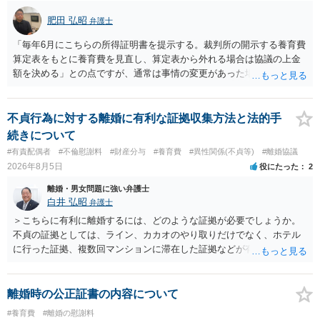
肥田 弘昭
弁護士
「毎年6月にこちらの所得証明書を提示する。裁判所の開示する養育費
算定表をもとに養育費を見直し、算定表から外れる場合は協議の上金
額を決める」との点ですが、通常は事情の変更があった場合に変更し
ますので妥当とまでは言えないかと思います。「養育費は当初予測出
来なかった事情の変更により双方協議の上増減出来る」と「通知義務
に勤務先」が含まれているので、私に収入が入った事は相手に通知が
不貞行為に対する離婚に有利な証拠収集方法と法的手
行く事になり、上記のような文言が無くても養育費の見直しは適宜出
続きについて
来るかと思うのですが違うのでしょうか？との点はそのとおりかと思
#有責配偶者
#不倫慰謝料
#財産分与
#養育費
#異性関係(不貞等)
#離婚協議
います。養育費は事情の変更があった場合に変更するので毎年見直す
2026年8月5日
役にたった
2
ことはあまりないです。ご参考にしてください。
離婚・男女問題に強い弁護士
白井 弘昭
弁護士
＞こちらに有利に離婚するには、どのような証拠が必要でしょうか。
不貞の証拠としては、ライン、カカオのやり取りだけでなく、ホテル
に行った証拠、複数回マンションに滞在した証拠などが有効です。 不
貞の証拠があれば、離婚をさらに有利に進める（離婚したい時期に離
婚する、慰謝料をとるなど）ことができると思われます。 ただし、不
貞発覚後、長期間同居を続けると、不貞を許したとの評価につながる
離婚時の公正証書の内容について
場合がありますので、ご注意ください。 以上、ご参考まで。
#養育費
#離婚の慰謝料