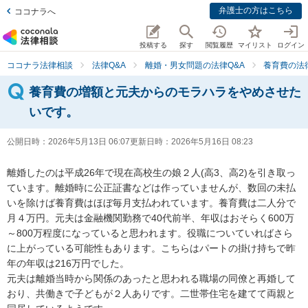
弁護士の方はこちら
ココナラへ
投稿する
探す
閲覧履歴
マイリスト
ログイン
ココナラ法律相談
法律Q&A
離婚・男女問題の法律Q&A
養育費の法
養育費の増額と元夫からのモラハラをやめさせた
いです。
公開日時：
2026年5月13日 06:07
更新日時：
2026年5月16日 08:23
離婚したのは平成26年で現在高校生の娘２人(高3、高2)を引き取っ
ています。離婚時に公正証書などは作っていませんが、数回の未払
いを除けば養育費はほぼ毎月支払われています。養育費は二人分で
月４万円。元夫は金融機関勤務で40代前半、年収はおそらく600万
～800万程度になっていると思われます。役職についていればさら
に上がっている可能性もあります。こちらはパートの掛け持ちで昨
年の年収は216万円でした。

元夫は離婚当時から関係のあったと思われる職場の同僚と再婚して
おり、共働きで子どもが２人ありです。二世帯住宅を建てて両親と