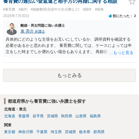
養育費の過払い金返還と相手方の再婚に関する相談
#養育費
#裁判
#婚姻費用(別居中の生活費など)
#調停
#親権
2026年7月30日
役にたった
2
離婚・男女問題に強い弁護士
泉 亮介
弁護士
具体的にどのような主張をお互いにしているか、調停資料を確認する
必要があるかと思われます。 養育費に関しては、ケースによっては申
立をした時までしか遡れない場合もありえます。 再婚後の相手方の行
動がどのようなものであったのかも重要であるため、相手が再婚後の
養育費に関するやりとり等があればそちらについても確認する必要が
あるでしょう。 公開相談の場での回答よりも個別に弁護士にご相談さ
もっとみる
れることをお勧めいたします。
都道府県から養育費に強い弁護士を探す
北海道・東北
北海道
青森県
岩手県
宮城県
秋田県
山形県
福島県
関東
東京都
神奈川県
千葉県
埼玉県
茨城県
栃木県
群馬県