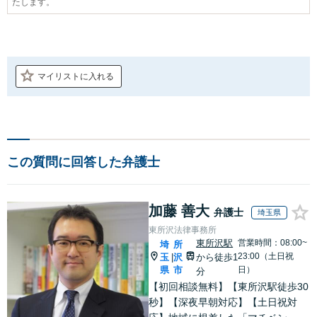
たします。
マイリストに入れる
この質問に回答した弁護士
加藤 善大
弁護士
埼玉県
東所沢法律事務所
東所沢駅
営業時間：08:00~
埼
所
23:00（土日祝
玉
沢
から徒歩1
|
県
市
日）
分
【初回相談無料】【東所沢駅徒歩30
秒】【深夜早朝対応】【土日祝対