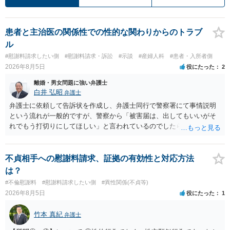
患者と主治医の関係性での性的な関わりからのトラブ
ル
#慰謝料請求したい側
#慰謝料請求・訴訟
#示談
#産婦人科
#患者・入所者側
2026年8月5日
役にたった
2
離婚・男女問題に強い弁護士
白井 弘昭
弁護士
弁護士に依頼して告訴状を作成し、弁護士同行で警察署にて事情説明
という流れが一般的ですが、警察から「被害届は、出してもいいがそ
れでもう打切りにしてほしい」と言われているのでしたら、あまり結
論は変わらないかもしれないですね。 所轄の警察を飛び越えて、直接
検察庁に訴えるのもありかもしれないですが、実際に捜査をするの
は、結局所轄だと思われますので、やはり結論は変わらないかもしれ
不貞相手への慰謝料請求、証拠の有効性と対応方法
ないです。 一度、最寄りの「刑事に強い」とうたっている弁護士に相
は？
談してみてはいかがでしょうか。 以上、ご参考まで。
#不倫慰謝料
#慰謝料請求したい側
#異性関係(不貞等)
2026年8月5日
役にたった
1
竹本 真紀
弁護士