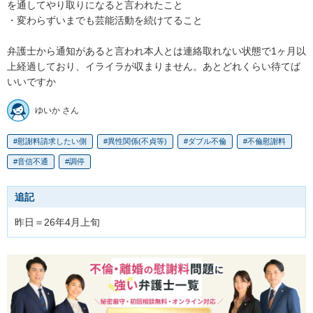
を通してやり取りになると言われたこと

・変わらずいまでも芸能活動を続けてること

弁護士から通知があると言われ本人とは連絡取れない状態で1ヶ月以
上経過しており、イライラが収まりません。あとどれくらい待てば
いいですか
ゆいか さん
慰謝料請求したい側
異性関係(不貞等)
ダブル不倫
不倫慰謝料
音信不通
調停
追記
昨日＝26年4月上旬