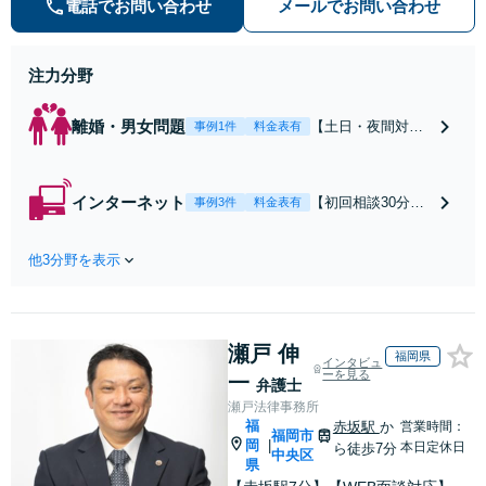
電話でお問い合わせ
メールでお問い合わせ
早期対応で駆けつけサポート【労
働】不当解雇・残業代請求はおまか
せください
注力分野
離婚・男女問題
【土日・夜間対応
事例1件
料金表有
可】【初回相談30
分無料】「相手方
から書面を提示さ
インターネット
【初回相談30分無
事例3件
料金表有
れたら、サインす
料】状況に応じて
る前にご相談を」
手段を使い分け、
経験豊富な弁護士
他3分野を表示
適切な方法で投稿
が全力で交渉にあ
の削除・発信者情
たります！相手方
報開示請求をおこ
と直接話す精神的
ないます「企業や
負担を軽減「弁護
瀬戸 伸
お店の風評被害対
福岡県
インタビュ
士の交渉で慰謝料
策／売り上げ低下
ーを見る
一
弁護士
金額アップ／減額
防止のために尽
瀬戸法律事務所
交渉も対応可」
力」加害者側の対
福
赤坂駅
か
営業時間：
【完全個室対応】
福岡市
応可：開示請求の
岡
|
本日定休日
ら徒歩7分
中央区
意見照会が来たと
県
きの対処法、被害