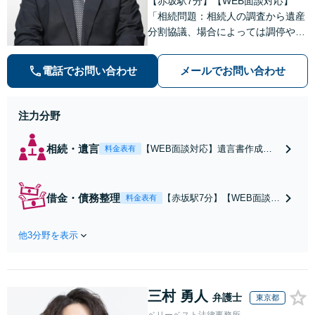
【赤坂駅7分】【WEB面談対応】
者との示談交渉
「相続問題：相続人の調査から遺産
分割協議、場合によっては調停や審
判まで、どの段階からでもサポート
いたします」「インターネット：掲
電話でお問い合わせ
メールでお問い合わせ
示板やSNS、ブログでの誹謗中傷に
対する削除請求・発信者情報開示請
求に豊富な経験あり」
注力分野
相続・遺言
【WEB面談対応】遺言書作成や
料金表有
相続人の調査から遺産分割協議、
場合によっては調停や審判まで、
どの段階からでもサポートいたし
借金・債務整理
【赤坂駅7分】【WEB面談対
料金表有
ます。生前の財産管理のお悩みか
応】「法人の債務整理に豊
ら死後の紛争まで対応「事業を次
富な実績あり」従業員や取
世代に引き継ぐ安心の事業承継を
他3分野を表示
引先への影響を最小限に抑
サポート」【完全個室相談】
えながら、会社や借金を整
理する方法を一緒に考えて
いきましょう「個人の自己
三村 勇人
破産、民事再生、任意整理
弁護士
東京都
にも対応」「債務の残る事
ベリーベスト法律事務所