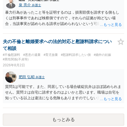
泉 亮介
弁護士
暴力行為があったこと等を証明するのは，損害賠償を請求する側もし
くは刑事事件であれば検察側ですので，それらの証拠が殆どない場
合，当該事実が認められる請求が認められないという可能性はあるで
しょう。
夫の不倫と離婚要求への法的対応と慰謝料請求につい
て相談
#不倫慰謝料
#悪意の遺棄
#育児放棄
#慰謝料請求したい側
#婚外の妊娠
#異性関係(不貞等)
2026年8月2日
肥田 弘昭
弁護士
質問1は可能です。また、同居している場合破綻抗弁はほぼ認められま
せん。質問２は自宅に請求するのはよいかと思います。職場は自宅を
知っている以上は違法になる危険もありますのでしない方が良いで
す。質問３は可能かと思います。質問４は悪意の遺棄などに該当する
かと思います。有責配偶者ですので相手方からの離婚は拒否しても仮
に訴訟されても法的に成立しません。質問５は認知すると養育費支払
もっとみる
い、相続権が発生します。合意があれば法的に可能ですが法律で強制
することはできません。質問６は可能です。質問７は不貞行為の写真