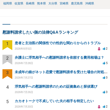
福岡県
佐賀県
長崎県
熊本県
大分県
宮崎県
鹿児島県
沖縄県
慰謝料請求したい側の法律Q&Aランキング
1
患者と主治医の関係性での性的な関わりからのトラブル
2
2026年8月5日
2
弁護士に浮気相手への慰謝料請求を依頼する費用相場は？
5
2026年7月28日
3
未成年の娘がネット恋愛で慰謝料請求を受けた場合の対処法は？
3
2026年7月27日
4
浮気相手への慰謝料請求のための証拠集めと探偵選び
3
2026年7月26日
5
カカオトークで不貞していた夫の相手を特定したい
2
2026年7月20日