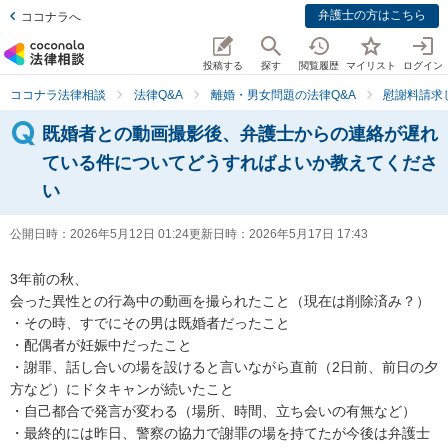
弁護士の方はこちら
ココナラへ
投稿する
探す
閲覧履歴
マイリスト
ログイン
ココナラ法律相談
法律Q&A
離婚・男女問題の法律Q&A
慰謝料請求
既婚者との動画撮影後、弁護士からの連絡が遅れ
ている件についてどうすればよいか教えてくださ
い
公開日時：
2026年5月12日 01:24
更新日時：
2026年5月17日 17:43
3年前の秋、

会った異性との行為中の動画を撮られたこと（現在は削除済み？）

・その時、すでにその男は既婚者だったこと

・配偶者が妊娠中だったこと

・謝罪、話し合いの場を設けると言いながら直前（2日前、前日の夕
方など）にドタキャンが続いたこと

・自己都合で発言が変わる（場所、時間、立ち会いの有無など）

・最終的には昨日、警察の協力で謝罪の場を持てたが今後は弁護士