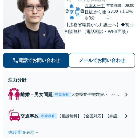
業承継もお任せ」
六本木一丁
営業時間：09:00
東
港
~23:00（土日祝
京
目駅
から徒
|
区
都
日）
歩3分
【法務省職員から弁護士へ】◆初回
相談無料（電話相談・WEB面談）
電話でお問い合わせ
メールでお問い合わせ
注力分野
離婚・男女問題
大規模案件複数扱い、不貞
料金表有
慰謝料/離婚/婚姻費用/財産
分与/監護権/養育費/親権/子
の引き渡し、解決実績が豊
交通事故
【相談無料】【全国対応】【弁護士
料金表有
富
費用特約利用可】交渉から訴訟まで
対応/後遺障害等級・過失割合・主婦
他3分野を表示
休損・評価損等、正当な賠償が得ら