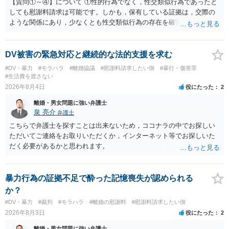
【質問①～④】について ①性的行為でなく，性交類似行為であったと
しても慰謝料請求は可能です。しかも，保有している証拠は，交際の
ような関係にあり，少なくとも性交類似行為の存在を確実に証明でき
るものです（裏を返せば，証拠で認められる範囲でしか認めていない
ことを窺わせるものです。）。ですから，慰謝料請求を進めることで
よいと思います。 ただ．慰謝料額については，婚姻破綻に至っていな
DV被害の緊急対応と継続的な法的支援を求む
いとして，この点を考慮されることになるかもしれません。 ②夫との
#DV・暴力
#モラハラ
#離婚協議
#慰謝料請求したい側
#暴行・傷害罪
今後のことを考えて書いてもらうか否かを検討するのがよいと思いま
#生活費を渡さない
す。今ある証拠以上のことを証明（証明力を強めることも含む）でき
2026年8月4日
役にたった
2
るのであれば，前向きに検討を進めるという考え方でもよいでしょ
離婚・男女問題に強い弁護士
う。慰謝料請求としては証拠として使えることが前提であり，その価
泉 亮介
弁護士
値と夫との関係との均衡のように思います。 ③行政書士に委任をして
いるのであれば，どのような内容の委任なのか不明ですが，その行政
こちらで弁護士を探すことは出来ないため，ココナラの中でお探しい
書士との協議になると思います。請求するか，訴訟にするか，その点
ただいてご連絡をお取りいただくか，インターネット等でお探しいた
の見極めや，相手方は性交類似行為は認めているのか，それさえも否
だく必要があるかと思われます。
定しているのかによって，考え方・進め方は変わってくると思いま
す。 ④性交類似行為を認めているにもかかわらず支払を拒否するので
あれば，本人（行政書士でも同じだと思います。）への対応ではあま
暴力行為の証拠不足で酔った記憶喪失が認められる
り変わらないように思います。減額で折り合えるなら本人様の交渉で
か？
もよいように思いますが，ゼロかどうかの観点であれば，訴訟に進む
#DV・暴力
#裁判
#モラハラ
#離婚の慰謝料
#慰謝料請求したい側
しかなくなるようにも思います。そうしますと，お近くの弁護士に相
2026年8月3日
役にたった
2
談して進めることを検討した方がよいようにも思います。
離婚・男女問題に強い弁護士