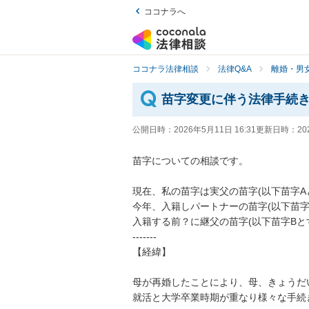
ココナラへ
ココナラ法律相談
法律Q&A
離婚・男
苗字変更に伴う法律手続
公開日時：
2026年5月11日 16:31
更新日時：
20
苗字についての相談です。

現在、私の苗字は実父の苗字(以下苗字Aと
今年、入籍しパートナーの苗字(以下苗字
入籍する前？に継父の苗字(以下苗字Bと
-------

【経緯】

母が再婚したことにより、母、きょうだい
就活と大学卒業時期が重なり様々な手続