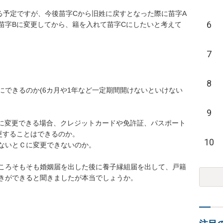
る予定ですが、今後苗字Cから旧姓に戻すとなった際に苗字A
6
苗字Bに変更してから、籍を入れて苗字Cにしたいと考えて
7
8
にできるのか(6カ月や1年など一定期間開けないといけない
9
中に変更できる場合、クレジットカードや免許証、パスポート
することはできるのか。

10
ないとＣに変更できないのか。

ころそもそも婚姻届を出した後に養子縁組届を出して、戸籍
きができると聞きましたが本当でしょうか。
