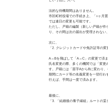
法的な待機期間はありません。

市区町村役場での手続き上、「○ヶ月
では連日の変更も可能です。

ただし、戸籍の編製（新しい戸籍が作
り、その間は次の届出が受理されない
次に、

「2. クレジットカードや免許証等の変
A→Bを飛ばして「A→C」の変更で済ま
氏名変更の際、多くの機関では「変更
す。戸籍には「苗字AからBに変わり、
期間にカード等の名義変更を一切行わ
行えば、手間は一度で済みます。

最後に、

「3. 「結婚後の養子縁組」ルートの妥当