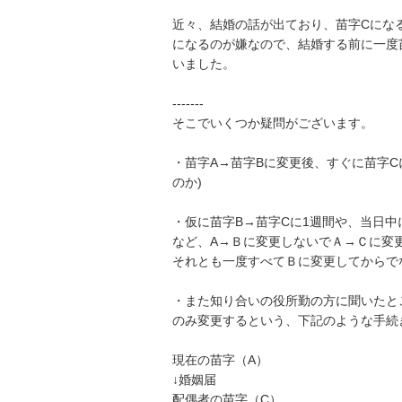
近々、結婚の話が出ており、苗字Cにな
になるのが嫌なので、結婚する前に一度
いました。

-------

そこでいくつか疑問がございます。

・苗字A→苗字Bに変更後、すぐに苗字C
のか)

・仮に苗字B→苗字Cに1週間や、当日
など、A→Ｂに変更しないでＡ→Ｃに変更
それとも一度すべてＢに変更してからで
・また知り合いの役所勤の方に聞いたと
のみ変更するという、下記のような手続
現在の苗字（A）

↓婚姻届

配偶者の苗字（C）
