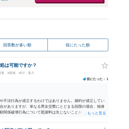
回答数が多い順
役にたった順
処は可能ですか？
破棄
#親権
#DV・暴力
役にたった
1
や不法行為が成立するわけではありません。婚約が成立してい
合がありますが、単なる男女交際にとどまる段階の場合、独身
頼関係破壊行為について慰謝料は生じないことが多いと思われ
交際を進めたとしても後に相手を信頼できなくなる可能性が高か
くてよかったと割り切って、交際を終わらせるのがよいと思い