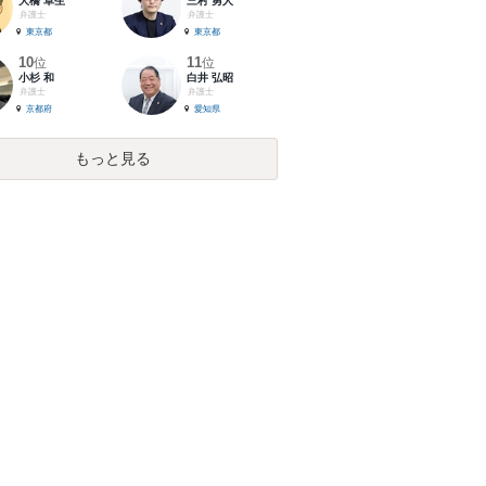
大橋 卓生
三村 勇人
弁護士
弁護士
東京都
東京都
10
11
位
位
小杉 和
白井 弘昭
弁護士
弁護士
京都府
愛知県
もっと見る