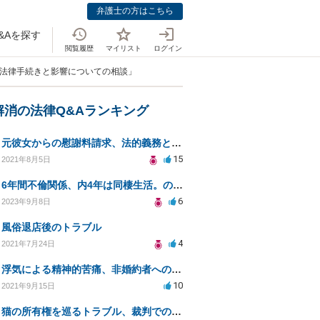
弁護士の方はこちら
&Aを探す
閲覧履歴
マイリスト
ログイン
う法律手続きと影響についての相談」
解消の法律Q&Aランキング
元彼女からの慰謝料請求、法的義務と対応策は？
15
2021年8月5日
6年間不倫関係、内4年は同棲生活。のち、私から同棲解消し、手切れ金請求したい。
6
2023年9月8日
風俗退店後のトラブル
4
2021年7月24日
浮気による精神的苦痛、非婚約者への慰謝料請求は可能か
10
2021年9月15日
猫の所有権を巡るトラブル、裁判での勝算は？