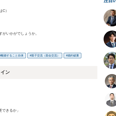
注目
C）

すがいかがでしょうか。
離婚すること自体
親子交流（面会交流）
婚約破棄
ライン
更できるか」
