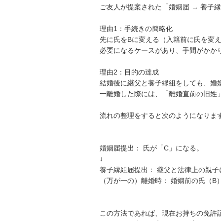
ご友人が提案された「婚姻届 → 養子
理由1：手続きの簡略化

先に氏をBに変える（入籍前に氏を変
必要になるケースがあり、手間がかかり
理由2：目的の達成

結婚後に継父と養子縁組をしても、婚
一離婚した際には、「離婚直前の旧姓」
流れの整理をすると次のようになります
婚姻届提出： 氏が「C」になる。

↓

養子縁組届提出： 継父と法律上の親子
（万が一の）離婚時： 婚姻前の氏（B
この方法であれば、現在お持ちの免許