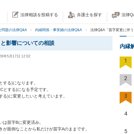
法律相談を投稿する
弁護士を探す
法律Q
女問題の法律Q&A
内縁関係・事実婚の法律Q&A
法律Q&A「苗字変更に伴
きと影響についての相談
内縁
26年5月17日 12:02
1
2
する)になります。

Cとする)になる予定です。

3
する)に変更したいと考えています。

4
は苗字Bに変更済み。

きが面倒なことから私だけが苗字Aのままです。

5