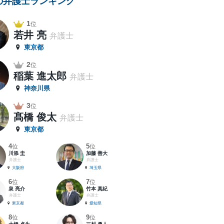
の弁護士ランキング
1
位
若井 亮
弁護士
東京都
2
位
稲葉 進太郎
弁護士
神奈川県
3
位
髙橋 俊太
弁護士
東京都
4
5
位
位
川添 圭
加藤 善大
弁護士
弁護士
大阪府
埼玉県
6
7
位
位
泉 亮介
竹本 真紀
弁護士
弁護士
東京都
愛知県
8
9
位
位