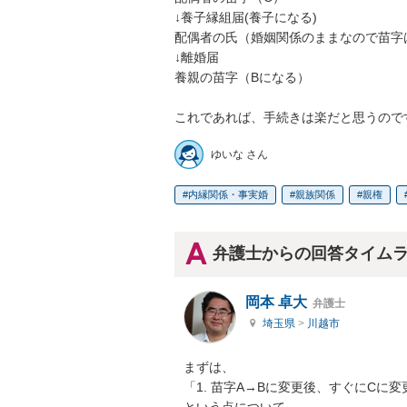
↓養子縁組届(養子になる)

配偶者の氏（婚姻関係のままなので苗字は
↓離婚届

養親の苗字（Bになる）

これであれば、手続きは楽だと思うので
ゆいな さん
内縁関係・事実婚
親族関係
親権
弁護士からの回答タイム
岡本 卓大
弁護士
埼玉県
>
川越市
まずは、

「1. 苗字A→Bに変更後、すぐにCに変
という点について
