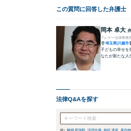
この質問に回答した弁護士
岡本 卓大
アレテー法律事務
埼玉県
川越市
|
子どもの幸せを
なたが新たな人
法律Q&Aを探す
例）
離婚 慰謝料
誹謗中傷
相続 遺産
著作物