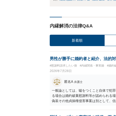
内縁解消の法律Q&A
新着順
男性が勝手に婚約者と紹介、法的対
#慰謝料請求したい側
#内縁関係・事実婚
#婚約
2026年7月28日
匿名A
弁護士
一般論としては、嘘をつくこと自体で犯罪
る場合は婚約破棄慰謝料等が認められる場
偽装その他貞操権侵害事案は別として、信
ます。 お怒りはごもっともですが、仮に
ったということですので、むしろ結婚しな