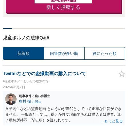
新しく投稿する
児童ポルノの法律Q&A
新着順
回答数が多い順
役にたった順
Twitterなどでの盗撮動画の購入について
#児童ポルノ・わいせつ物頒布等
2026年8月7日
刑事事件に強い弁護士
奥村 徹
弁護士
女子高生などの盗撮動画 というのが漠然としていて正確な回答ができ
ません。 一般論としては、裸とか性交場面であれば購入者は児童ポル
ノ単純所持罪（7条1項）を疑われます。