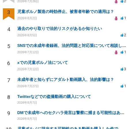
2
2026年7月26日
3
児童ポルノ製造の時効停止、被害者年齢での適用は？
1
2026年8月2日
4
過去のやり取りで法的リスクがあるか知りたい
2
2026年8月5日
5
SNSでの未成年者録画、法的問題と対応策について相談したい
1
2026年7月12日
6
xでの児童ポルノ法について
3
2026年7月12日
7
未成年者と知らずにアダルト動画購入、法的影響は？
1
2026年7月27日
8
Twitterなどでの盗撮動画の購入について
2026年8月7日
9
DMで未成年へのセクハラ発言は警察に捕まる可能性はありますか
2026年8月7日
児童ポルノに該当する可能性のある動画を購入した件で、家族や職場に知られたり、逮捕などあるのでしょうか