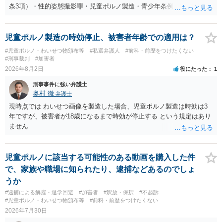
条3項）・性的姿態撮影罪・児童ポルノ製造・青少年条例違反（わいせ
つ行為 児童ポルノ要求）などが検討されます。 重い罪もあるの
で、警察にバレれば、それなりの捜査を受けるでしょう。
児童ポルノ製造の時効停止、被害者年齢での適用は？
#児童ポルノ・わいせつ物頒布等
#私選弁護人
#前科・前歴をつけたくない
#刑事裁判
#加害者
2026年8月2日
役にたった
1
刑事事件に強い弁護士
奥村 徹
弁護士
現時点では わいせつ画像を製造した場合、児童ポルノ製造は時効は3
年ですが、被害者が18歳になるまで時効が停止する という規定はあり
ません
児童ポルノに該当する可能性のある動画を購入した件
で、家族や職場に知られたり、逮捕などあるのでしょ
うか
#逮捕による解雇・退学回避
#加害者
#釈放・保釈
#不起訴
#児童ポルノ・わいせつ物頒布等
#前科・前歴をつけたくない
2026年7月30日