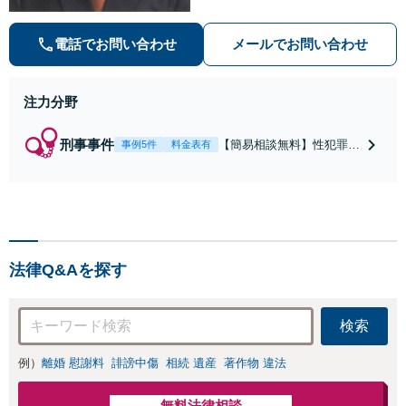
誉毀損・わいせつ物・不正アクセス
等）に非常に詳しい弁護士です
電話でお問い合わせ
メールでお問い合わせ
注力分野
刑事事件
【簡易相談無料】性犯罪
事例5件
料金表有
（不同意性交・不同意わい
せつ）・福祉犯（児童ポル
ノ・児童買春・児童福祉
法・青少年条例）・ネット
犯罪（名誉毀損・わいせつ
物・不正アクセス・リベン
法律Q&Aを探す
ジポルノ罪等）に非常に詳
しい弁護士です
検索
例）
離婚 慰謝料
誹謗中傷
相続 遺産
著作物 違法
無料法律相談