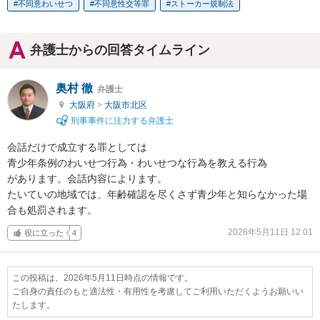
不同意わいせつ
不同意性交等罪
ストーカー規制法
弁護士からの回答タイムライン
奥村 徹
弁護士
大阪府
>
大阪市北区
刑事事件に注力する弁護士
会話だけで成立する罪としては

青少年条例のわいせつ行為・わいせつな行為を教える行為

があります。会話内容によります。

たいていの地域では、年齢確認を尽くさず青少年と知らなかった場
合も処罰されます。
2026年5月11日 12:01
役に立った
4
この投稿は、2026年5月11日時点の情報です。
ご自身の責任のもと適法性・有用性を考慮してご利用いただくようお願いい
たします。