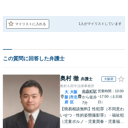
1人が
マイリストしています
マイリストに入れる
この質問に回答した弁護士
奥村 徹
弁護士
大阪府
奥村＆田中法律事務所
南森町駅
営業時間：10:00
大
大阪
~17:00（土日祝
阪
市北
から徒歩
|
府
区
日）
7分
【簡易相談無料】性犯罪（不同意わ
いせつ・性的姿態撮影罪）・福祉犯
（児童ポルノ・児童買春・児童福祉
法・青少年条例）・ネット犯罪（名