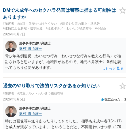
DMで未成年へのセクハラ発言は警察に捕まる可能性は
ありますか
#加害者
#前科・前歴をつけたくない
#逮捕や勾留の阻止・準抗告
#逮捕による解雇・退学回避
#児童ポルノ・わいせつ物頒布等
#不起訴
2026年8月7日
刑事事件に強い弁護士
奥村 徹
弁護士
青少年条例違反（わいせつ行為 わいせつな行為を教える行為）が検
討されると思いますが、地域性があるので、地元の弁護士に条例を調
べてもらう必要があります。
過去のやり取りで法的リスクがあるか知りたい
#加害者
#児童ポルノ・わいせつ物頒布等
2026年8月5日
役にたった
2
刑事事件に強い弁護士
奥村 徹
弁護士
時には画像等を送りあったりしてきました。 相手も未成年者(15〜17)
と成人が混ざっています。 ということだと、不同意わいせつ罪（176