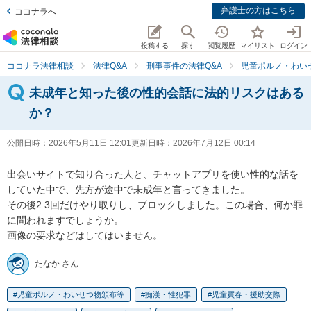
弁護士の方はこちら
ココナラへ
投稿する
探す
閲覧履歴
マイリスト
ログイン
ココナラ法律相談
法律Q&A
刑事事件の法律Q&A
児童ポルノ・わい
未成年と知った後の性的会話に法的リスクはある
か？
公開日時：
2026年5月11日 12:01
更新日時：
2026年7月12日 00:14
出会いサイトで知り合った人と、チャットアプリを使い性的な話を
していた中で、先方が途中で未成年と言ってきました。

その後2.3回だけやり取りし、ブロックしました。この場合、何か罪
に問われますでしょうか。

画像の要求などはしてはいません。
たなか さん
児童ポルノ・わいせつ物頒布等
痴漢・性犯罪
児童買春・援助交際