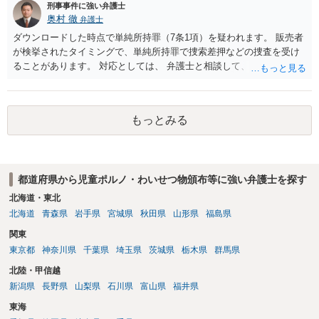
刑事事件に強い弁護士
奥村 徹
弁護士
ダウンロードした時点で単純所持罪（7条1項）を疑われます。 販売者
が検挙されたタイミングで、単純所持罪で捜索差押などの捜査を受け
ることがあります。 対応としては、 弁護士と相談して、 児童ポルノ
と知らなかったという弁解を厚くした書面を作成してもらい 警察に相
談しておく などが考えられます。
もっとみる
都道府県から児童ポルノ・わいせつ物頒布等に強い弁護士を探す
北海道・東北
北海道
青森県
岩手県
宮城県
秋田県
山形県
福島県
関東
東京都
神奈川県
千葉県
埼玉県
茨城県
栃木県
群馬県
北陸・甲信越
新潟県
長野県
山梨県
石川県
富山県
福井県
東海