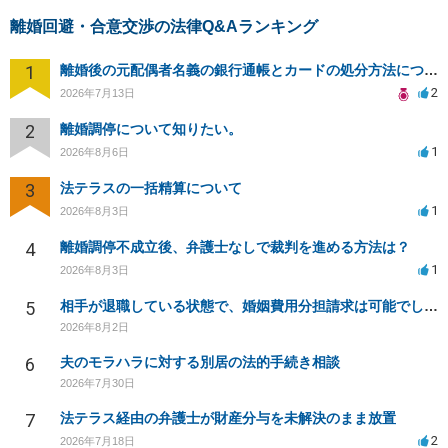
離婚回避・合意交渉の法律Q&Aランキング
1
離婚後の元配偶者名義の銀行通帳とカードの処分方法について
2
2026年7月13日
2
離婚調停について知りたい。
1
2026年8月6日
3
法テラスの一括精算について
1
2026年8月3日
4
離婚調停不成立後、弁護士なしで裁判を進める方法は？
1
2026年8月3日
5
相手が退職している状態で、婚姻費用分担請求は可能でしょうか？
2026年8月2日
6
夫のモラハラに対する別居の法的手続き相談
2026年7月30日
7
法テラス経由の弁護士が財産分与を未解決のまま放置
2
2026年7月18日