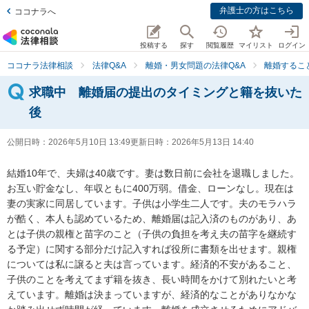
弁護士の方はこちら
ココナラへ
投稿する
探す
閲覧履歴
マイリスト
ログイン
ココナラ法律相談
法律Q&A
離婚・男女問題の法律Q&A
離婚するこ
求職中 離婚届の提出のタイミングと籍を抜いた
後
公開日時：
2026年5月10日 13:49
更新日時：
2026年5月13日 14:40
結婚10年で、夫婦は40歳です。妻は数日前に会社を退職しました。
お互い貯金なし、年収ともに400万弱。借金、ローンなし。現在は
妻の実家に同居しています。子供は小学生二人です。夫のモラハラ
が酷く、本人も認めているため、離婚届は記入済のものがあり、あ
とは子供の親権と苗字のこと（子供の負担を考え夫の苗字を継続す
る予定）に関する部分だけ記入すれば役所に書類を出せます。親権
については私に譲ると夫は言っています。経済的不安があること、
子供のことを考えてまず籍を抜き、長い時間をかけて別れたいと考
えています。離婚は決まっていますが、経済的なことがありなかな