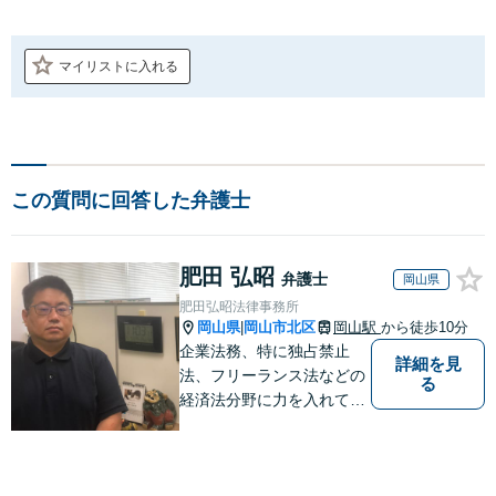
マイリストに入れる
この質問に回答した弁護士
肥田 弘昭
弁護士
岡山県
肥田弘昭法律事務所
岡山県
岡山市北区
岡山駅
から徒歩10分
|
企業法務、特に独占禁止
詳細を見
法、フリーランス法などの
る
経済法分野に力を入れてい
ます！！！