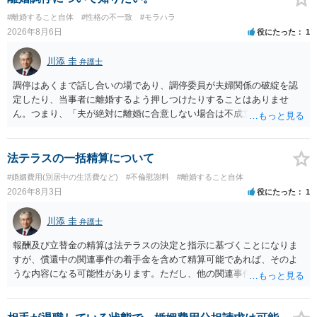
#離婚すること自体
#性格の不一致
#モラハラ
2026年8月6日
役にたった
1
川添 圭
弁護士
調停はあくまで話し合いの場であり、調停委員が夫婦関係の破綻を認
定したり、当事者に離婚するよう押しつけたりすることはありませ
ん。つまり、「夫が絶対に離婚に合意しない場合は不成立になり」、
離婚訴訟を提起して離婚を命じる判決を得て確定しなければ離婚はで
きません。 調停段階での離婚成立を希望するなら、夫が離婚に前向き
になるような条件提示をする等、模索するほかありません（極端な話
法テラスの一括精算について
をいえば、夫から「この条件なら離婚してもよい」として提示された
#婚姻費用(別居中の生活費など)
#不倫慰謝料
#離婚すること自体
条件を全部丸呑みする、という方法しかないかもしれません）。た
2026年8月3日
役にたった
1
だ、離婚訴訟をしたくないという考えを見透かされてしまうと、逆に
足下を見られてしまいますので、注意する必要があります。 夫が離婚
川添 圭
弁護士
に抵抗する可能性が高いのであれば、むしろ淡々と調停不成立にして
離婚訴訟で離婚原因を主張し、判決へ持っていく方が近道であること
報酬及び立替金の精算は法テラスの決定と指示に基づくことになりま
も少なくありません。見通し等を含め、弁護士へ相談・依頼した方が
すが、償還中の関連事件の着手金を含めて精算可能であれば、そのよ
よいと思います。
うな内容になる可能性があります。ただし、他の関連事件でも相手方
から金銭を取得できる場合には個別に考える場合もあります。個別事
情によって対応が違いますので、法テラスへお尋ねいただいた方が確
実です。