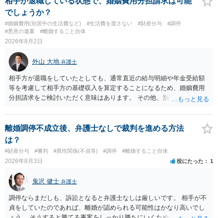
相手が退職している状態で、婚姻費用分担請求は可能
でしょうか？
#婚姻費用(別居中の生活費など)
#生活費を渡さない
#財産分与
#調停
#悪意の遺棄
#離婚すること自体
2026年8月2日
外山 大地
弁護士
相手方が退職をしていたとしても、通常直近の給与明細や年金受給額
等を考慮して相手方の基礎収入を算定することになるため、婚姻費用
分担請求をご検討いただく意味はあります。 その他、別居の経緯、質
問者様の年収、監護されているお子様がいるかといった事情をふまえ
て、ご検討いただくのが良いかと思います。
離婚調停不成立後、弁護士なしで裁判を進める方法
は？
#財産分与
#審判
#異性関係(不貞等)
#調停
#離婚すること自体
2026年8月3日
役にたった
1
鬼沢 健士
弁護士
調停ならまだしも、訴訟となると弁護士なしは厳しいです。 相手が不
貞をしていたのであれば、離婚が認められる可能性はかなり高いでし
ょう。 そうすると勝てる事案をしっかり勝ちにいくためにも弁護士委