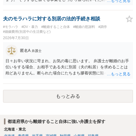
任を強くおすすめします。
夫のモラハラに対する別居の法的手続き相談
#モラハラ
#DV・暴力
#離婚すること自体
#離婚の慰謝料
#調停
#婚姻費用(別居中の生活費など)
2026年7月30日
匿名A
弁護士
日々お辛い状況に苛まれ、お気の毒に思います。 弁護士が離婚のお手
伝いをする場合、お相手である夫に別居（夫の転居）を求めることは
殆どありません。断られた場合にたちまち膠着状態に陥ってしまうの
と、同居中の依頼者ご本人をますます窮地に陥らせてしまう可能性が
高いためです。 実務的には、ご相談者さまが転居する形で離婚協議等
を進める選択を採らざるを得ないことが圧倒的多数です。
もっとみる
都道府県から離婚すること自体に強い弁護士を探す
北海道・東北