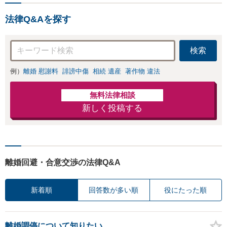
法律Q&Aを探す
検索
例）
離婚 慰謝料
誹謗中傷
相続 遺産
著作物 違法
無料法律相談
新しく投稿する
離婚回避・合意交渉の法律Q&A
新着順
回答数が多い順
役にたった順
離婚調停について知りたい。