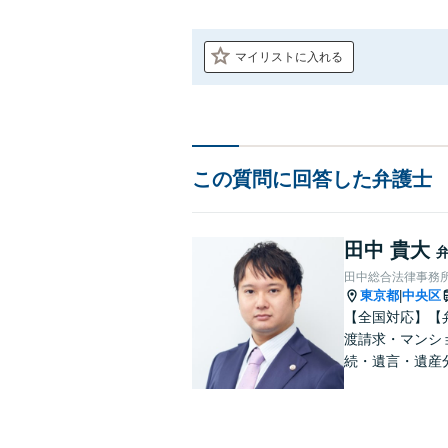
マイリストに入れる
この質問に回答した弁護士
田中 貴大
田中総合法律事務
東京都
中央区
|
【全国対応】【
渡請求・マンシ
続・遺言・遺産
せください。