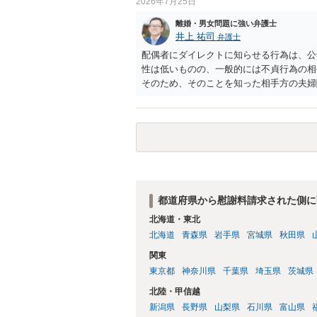
2026年7月25日
離婚・男女問題に強い弁護士
井上 祐司
弁護士
配偶者にダイレクトに知らせる行為は、公
性は低いものの、一般的には不貞行為の相
そのため、そのことを知った相手方の夫婦
一般的かと思います。
都道府県から慰謝料請求された側に
北海道・東北
北海道
青森県
岩手県
宮城県
秋田県
関東
東京都
神奈川県
千葉県
埼玉県
茨城県
北陸・甲信越
新潟県
長野県
山梨県
石川県
富山県