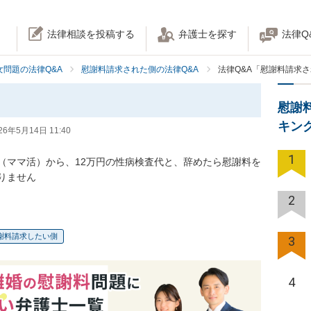
法律相談を投稿する
弁護士を探す
法律Q
女問題の法律Q&A
慰謝料請求された側の法律Q&A
法律Q&A「慰謝料請求
慰謝
キン
26年5月14日 11:40
1
（ママ活）から、12万円の性病検査代と、辞めたら慰謝料を
りません
2
謝料請求したい側
3
4