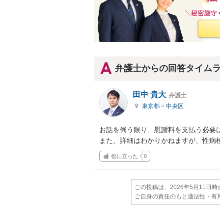
弁護士からの回答タイム
田中 貴大
弁護士
東京都
>
中央区
お話を伺う限り、慰謝料を支払う必要は
また、詳細はわかりかねますが、性病
役に立った
0
この投稿は、2026年5月11日
ご自身の責任のもと適法性・有