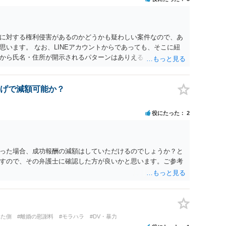
して返還請求されているものかと推察しますので、 貸金返還で
も不安定で貯金もなくリボ払い借金が既に約100万あり。今年に
220万円を支払う事は困難 仮に裁判で敗訴した場合でも、分割
となり敗訴してしまった場合は、強制執行により不動産等の財産
に対する権利侵害があるのかどうかも疑わしい案件なので、あ
図られることになりますが、 和解であれば柔軟な解決が可能で
います。 なお、LINEアカウントからであっても、そこに紐
とも十分可能です。 ⑤ このような事情であれば、私は120万
から氏名・住所が開示されるパターンはありえるものの、本件
 ⇒ご相談者様の認識を前提にすれば、１００万円も含めて返済
えないような案件において開示がなされる可能性も低いのでは
0万円のみについて交渉を続けることがベターかと存じます。
げで減額可能か？
役にたった
2
った場合、成功報酬の減額はしていただけるのでしょうか？と
すので、その弁護士に確認した方が良いかと思います。ご参考
れた側
#離婚の慰謝料
#モラハラ
#DV・暴力