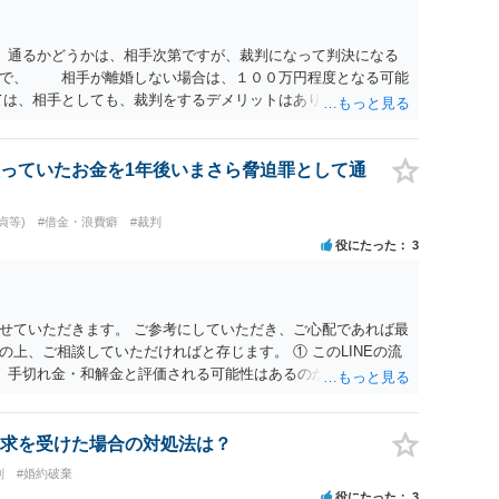
 通るかどうかは、相手次第ですが、裁判になって判決になる
ので、 相手が離婚しない場合は、１００万円程度となる可能
は、相手としても、裁判をするデメリットはありますから（経
にご自身が、裁判も辞さずという姿勢を示すことで、プラスに
する多くの場合は、相手が弁護士に依頼しているケースで、５
と思います。 通常は、６０万円から８０万円程度になること
っていたお金を1年後いまさら脅迫罪として通
質問② ご記載の内容が減額を進めるうえでの交渉材料かと思
とは、交渉材料にはならないかと思いますので、ご注意くださ
貞等)
#借金・浪費癖
#裁判
破綻していたことや、相手女性が結婚しているとは知らなかっ
役にたった
3
スバイケースですので、ご自身の場合にそれらの主張ができる
違約金を５０万円とする旨の交渉をすることが妥当かどうかと
するような金額では、その条項自体が無効になり得ますが、
良俗に反するほど高額とはいえないと考えますので、 結局
せていただきます。 ご参考にしていただき、ご心配であれば最
納得できるかどうかという基準でお考えいただくといいと思い
上、ご相談していただければと存じます。 ① このLINEの流
相手も納得できるか否かにかかってはきますが。 ４ 質問④
、手切れ金・和解金と評価される可能性はあるのか ⇒LINEを含
すが、 清算条項を記載しないで合意することはリスクがあ
等の経緯、誓約書の内容等を踏まえて、関係を清算するための
算条項を記載するべきであるとお考えいただくといいです。 ご
えます。 ② 「今後一切関与しないなら100万円振り込む」と
れば、ご依頼になるかは別として、お近くの弁護士に直接相談
拠価値があるのか ⇒前後のやり取りや誓約書の具体的内容を見
求を受けた場合の対処法は？
ス等を求めることをお勧めいたします。 ご参考にしていただ
一定の証拠価値はあると考えます。 ③ 借用書があっても、後
判
#婚約破棄
は認められるのか。 ⇒おそらく１００万円は不当利得（受け取る
役にたった
3