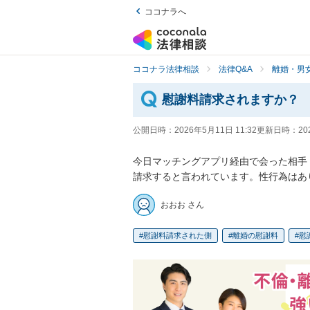
ココナラへ
ココナラ法律相談
法律Q&A
離婚・男
慰謝料請求されますか？
公開日時：
2026年5月11日 11:32
更新日時：
20
今日マッチングアプリ経由で会った相手
請求すると言われています。性行為はあ
おおお さん
慰謝料請求された側
離婚の慰謝料
慰