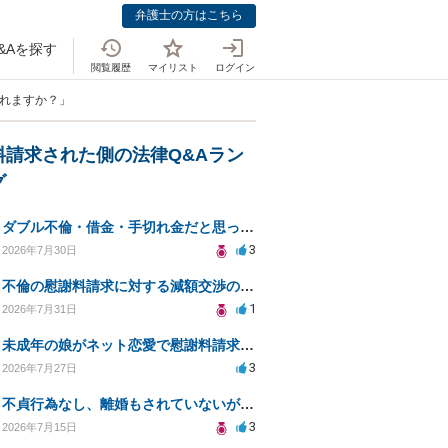
弁護士の方はこちら
&Aを探す
閲覧履歴
マイリスト
ログイン
されますか？」
料請求された側の法律Q&Aラン
グ
ダブル不倫・借金・手切れ金だと思っていたお金を1年後いまさら脅迫罪として通知書が来てまとめて請求
3
2026年7月30日
不倫の慰謝料請求に対する減額交渉の可能性と対策
1
2026年7月31日
未成年の娘がネット恋愛で慰謝料請求を受けた場合の対処法は？
3
2026年7月27日
不貞行為なし、離婚もされていないが奥様が作られた示談書にサインをしてしまいました。効力はありますか？
3
2026年7月15日