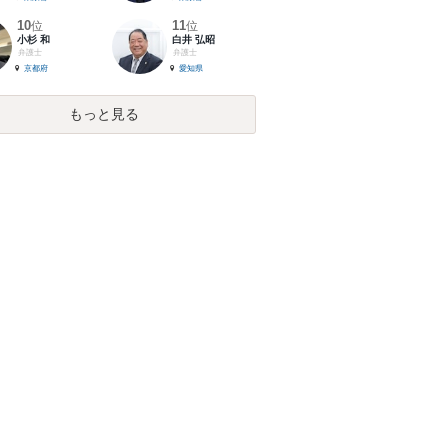
10
11
位
位
小杉 和
白井 弘昭
弁護士
弁護士
京都府
愛知県
もっと見る