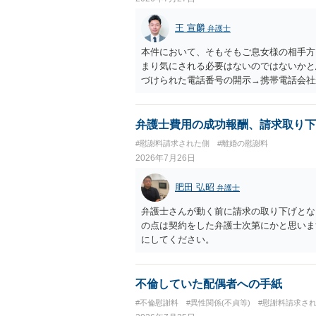
正当な権利がないのに利益を取得した）と
はないかと存じます。 ④ 私は現在、収入
王 宣麟
弁護士
再婚したが主人はお金に厳しい為、一括で
払いになる可能性はありますか。 ⇒判決
本件において、そもそもご息女様の相手方
を差し押さえられ、そこから債権回収が
まり気にされる必要はないのではないかと思
すので、その場合は分割払いにより支払うこ
づけられた電話番号の開示→携帯電話会社
円のみ和解交渉を続けるべきでしょうか。
のような精神的損害が発生したと明確にい
する必要はないと考えられるため、 12
ないかと推察します。
弁護士費用の成功報酬、請求取り下
#慰謝料請求された側
#離婚の慰謝料
2026年7月26日
肥田 弘昭
弁護士
弁護士さんが動く前に請求の取り下げとな
の点は契約をした弁護士次第にかと思いま
にしてください。
不倫していた配偶者への手紙
#不倫慰謝料
#異性関係(不貞等)
#慰謝料請求さ