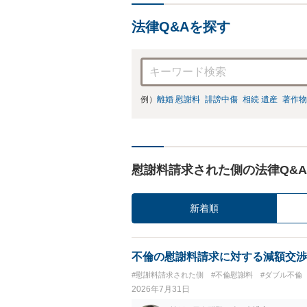
法律Q&Aを探す
例）
離婚 慰謝料
誹謗中傷
相続 遺産
著作物
慰謝料請求された側の法律Q&A
新着順
不倫の慰謝料請求に対する減額交渉
#慰謝料請求された側
#不倫慰謝料
#ダブル不倫
2026年7月31日