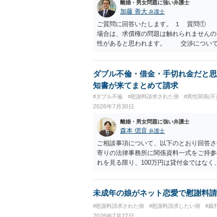
離婚・男女問題に強い弁護士
加藤 善大
弁護士
ご質問に回答いたします。 １ 質問①
場合は、求償権の問題は触れられません
性があると思われます。 交渉について
済的、時間的、精神的負担等）、 反対
働く可能性は有り得ます。 交渉で解決
０万円以下で合意できる場合は稀である
ダブル不倫・借金・手切れ金だと思
が多いというのが私の印象です。 ２ 
知書が来てまとめて請求
います。 なお、ご自身が離婚しないこ
#ダブル不倫
#慰謝料請求された側
#異性関係(不
い。 また、相手夫婦の婚姻関係が既に
2026年7月30日
たと主張することもありますが、 ケー
かはよくお考え下さい。 ３ 質問③ 
離婚・男女問題に強い弁護士
いう基準はありません。 公序良俗に反
森本 偲音
弁護士
２００万円でも、５０万円でも、公序
ご相談事項について、以下のとおり回答さ
は、妥当かどうかというよりも、ご自身が
寄りの法律事務所に関係資料一式をご持参の
ます。 そのうえで、合意できるかは、
れを見る限り、100万円は貸付金ではなく
ご記載の内容からは判断できないので
む１００万円の貸付に至るまでのやり取り
りますので、むしろ、原則としては、清
金銭であったと評価される可能性はあると考
質問に対する回答は以上ですが、可能であ
いうLINEや誓約書は、裁判上どの程度証
未成年の娘がネット恋愛で慰謝料請
されて、 今後の対応についてアドバイ
ない限り、具体的な判断はできませんが、
#慰謝料請求された側
#慰謝料請求したい側
#裁
ければ幸いです。
から100万円を貸付扱いに変更すること
2026年7月27日