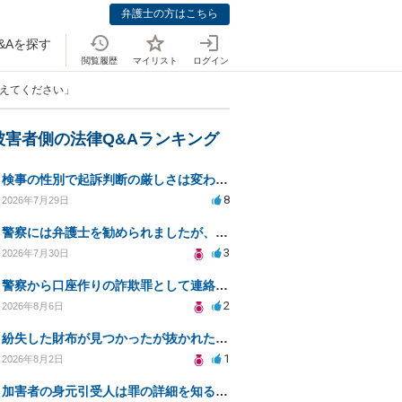
弁護士の方はこちら
&Aを探す
閲覧履歴
マイリスト
ログイン
教えてください」
被害者側の法律Q&Aランキング
検事の性別で起訴判断の厳しさは変わるのか知りたい
8
2026年7月29日
警察には弁護士を勧められましたが、費用対効果で依頼をすることを躊躇しています。
3
2026年7月30日
警察から口座作りの詐欺罪として連絡が来ました。
2
2026年8月6日
紛失した財布が見つかったが抜かれた現金について
1
2026年8月2日
加害者の身元引受人は罪の詳細を知ることができるか？