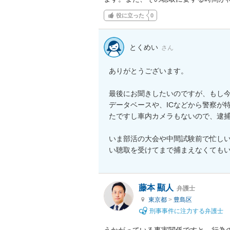
役に立った
0
とくめい
さん
ありがとうございます。

最後にお聞きしたいのですが、もし
データベースや、ICなどから警察が
たですし車内カメラもないので、逮捕
いま部活の大会や中間試験前で忙し
藤本 顯人
弁護士
東京都
>
豊島区
刑事事件に注力する弁護士
うかがっている事実関係ですと、行為