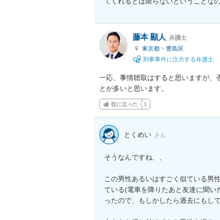
てくれるとは限らないということな
藤本 顯人
弁護士
東京都
>
豊島区
刑事事件に注力する弁護士
一応、事情聴取はすると思いますが、
とが多いと思います。
役に立った
1
とくめい
さん
そうなんですね、、

この男性あるいはすごく似ている男
ている(電車を降りたあと友達に聞い
ったので、もしかしたら過去にもして