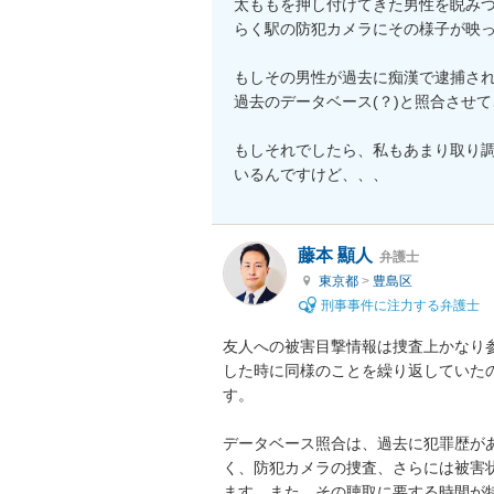
太ももを押し付けてきた男性を睨み
らく駅の防犯カメラにその様子が映っ
もしその男性が過去に痴漢で逮捕さ
過去のデータベース(？)と照合させ
もしそれでしたら、私もあまり取り
いるんですけど、、、
藤本 顯人
弁護士
東京都
>
豊島区
刑事事件に注力する弁護士
友人への被害目撃情報は捜査上かなり
した時に同様のことを繰り返していた
す。

データベース照合は、過去に犯罪歴が
く、防犯カメラの捜査、さらには被害
ます。また、その聴取に要する時間が