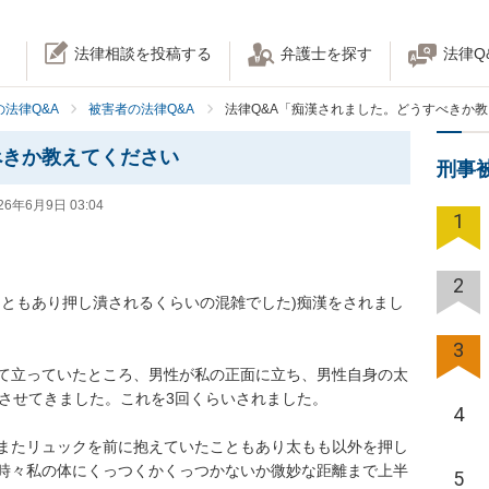
法律相談を投稿する
弁護士を探す
法律Q
法律Q&A
被害者の法律Q&A
法律Q&A「痴漢されました。どうすべきか
べきか教えてください
刑事
26年6月9日 03:04
1


2
こともあり押し潰されるくらいの混雑でした)痴漢をされまし
3
て立っていたところ、男性が私の正面に立ち、男性自身の太
させてきました。これを3回くらいされました。

4
またリュックを前に抱えていたこともあり太もも以外を押し
時々私の体にくっつくかくっつかないか微妙な距離まで上半
5