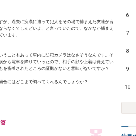
6
すが、過去に痴漢に遭って犯人をその場で捕まえた友達が言
ならなくてしんどいよ、と言っていたので、なかなか捕まえ
7
います。

8
いうこともあって車内に防犯カメラはなさそうなんです。そ
横から電車を降りていったので、相手の顔や上着は覚えてい
9
もを密着されたところの証拠がないと意味がないですか？

場合にはどこまで調べてくれるんでしょうか？
10
回答