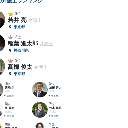
の弁護士ランキング
1
位
若井 亮
弁護士
東京都
2
位
稲葉 進太郎
弁護士
神奈川県
3
位
髙橋 俊太
弁護士
東京都
4
5
位
位
川添 圭
加藤 善大
弁護士
弁護士
大阪府
埼玉県
6
7
位
位
泉 亮介
竹本 真紀
弁護士
弁護士
東京都
愛知県
8
9
位
位