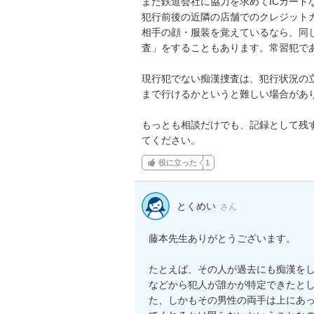
また鉄道会社に協力を求めてICカード
犯行前後の近隣の店舗でのクレジットカ
相手の顔・服装を覚えているなら、同
査」をすることもあります。常習犯で
現行犯でない痴漢捜査は、犯行状況の
まで行けるかというと難しい場合があり
もっとも相談だけでも、記録として残
てください。
役に立った
1
とくめい
さん
藤本先生ありがとうございます。

たとえば、その人が過去にも痴漢をし
などから犯人が誰かが特定できたと
た、しかもその男性の両手は上にあ