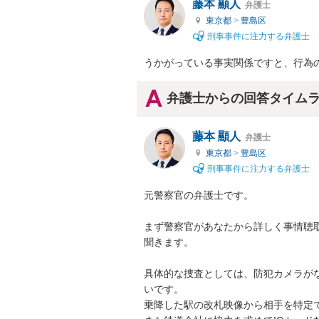
藤本 顯人
弁護士
東京都
>
豊島区
刑事事件に注力する弁護士
うかがっている事実関係ですと、行為
弁護士からの回答タイム
藤本 顯人
弁護士
東京都
>
豊島区
刑事事件に注力する弁護士
元警察官の弁護士です。

まず警察官があなたから詳しく事情聴
聞きます。

具体的な捜査としては、防犯カメラが
いです。

乗降した駅の改札映像から相手を特定で