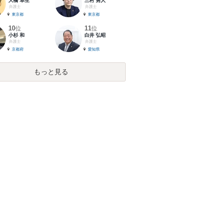
大橋 卓生
三村 勇人
弁護士
弁護士
東京都
東京都
10
11
位
位
小杉 和
白井 弘昭
弁護士
弁護士
京都府
愛知県
もっと見る