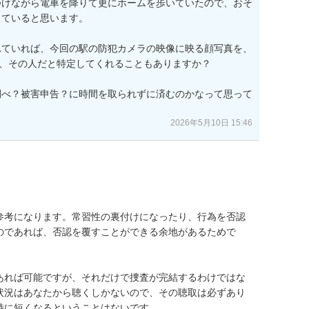
つけながら電車を降りて更にホームを歩いていたので、おそ
ていると思います。

れていれば、今回の駅の防犯カメラの映像に映る顔写真を、
て、その人だと特定してくれることもありますか？

調べ？被害申告？に時間を取られずに済むのかなって思って
2026年5月10日 15:46
参考になります。常習性の裏付けになったり、行為を否認
のであれば、否認を覆すことができる余地があるためで
あれば可能ですが、それだけで捜査が完結するわけではな
状況はあなたから聴くしかないので、その聴取は必ずあり
特に短くなるということはないです。