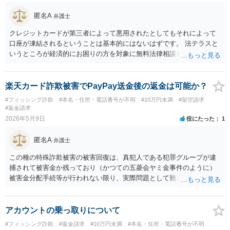
匿名A
弁護士
クレジットカードが第三者によって悪用されたとしてもそれによって
口座が凍結されるということは基本的にはないはずです。 法テラスと
いうところが経済的にお困りの方を対象に無料法律相談を行っていま
すので、インターネット上で法テラスと検索してみてください。
楽天カード詐欺被害でPayPay送金後の返金は可能か？
#フィッシング詐欺
#本名・住所・電話番号が不明
#10万円未満
#架空請求
#返金請求
2026年5月9日
役にたった
1
匿名A
弁護士
この種の特殊詐欺被害の被害回復は、真犯人である犯罪グループが逮
捕されて被害金か残っており（かつての五菱会ヤミ金事件のように）
被害金分配手続等が行われない限り、実際問題として難しいのが現実
です。
アカウントの乗っ取りについて
#フィッシング詐欺
#返金請求
#10万円未満
#本名・住所・電話番号が不明