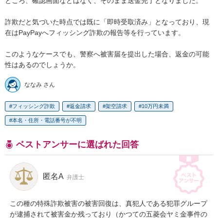
ところ、確認画面などはなく、そのまま送金完了となりました。

詐欺だと気づいた時点では既に「即時受取済み」となっており、現
在はPayPayへフィッシング詐欺の報告等を行っています。

このようなケースでも、警察へ被害届を提出した場合、返金の可能
性はあるのでしょうか。
ななみ さん
フィッシング詐欺
返金請求
架空請求
10万円未満
本名・住所・電話番号が不明
ベストアンサーに選ばれた回答
匿名A
弁護士
この種の特殊詐欺被害の被害回復は、真犯人である犯罪グループ
が逮捕されて被害金か残っており（かつての五菱会ヤミ金事件の