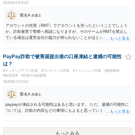
2026年4月25日
匿名A
弁護士
アカウントの売買（RMT）でアカウントを売ったということでしょう
か。詐欺被害で警察へ相談になりますが、そのゲームがRMTを禁止し
ている場合は運営会社の協力が得られないことがほとんどであるため
（大多数のゲームはアカウントの売買が利用規約で禁止されており、
仮にアカウントを取り戻せたとしてもそのアカウントはBANされ最悪
の場合出禁になることもある）、弁護士が関与しても（民事の手続
PayPay詐欺で被害届提出後の口座凍結と逮捕の可能性
で）相手を特定することが困難であり、警察も自業自得として動きが
は？
鈍いことが多いです。
#マッチングアプリ詐欺
#ワンクリック詐欺
#フィッシング詐欺
#悪徳商法
#架空請求
#詐欺の法的措置
2026年2月14日
匿名A
弁護士
paypayが凍結される可能性はあると思います。 ただ、逮捕の可能性に
ついては、詐欺の内容などの事情にもよると思っています。
もっとみる