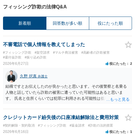
フィッシング詐欺の法律Q&A
新着順
回答数が多い順
役にたった順
不審電話で個人情報を教えてしまった
#フィッシング詐欺
#架空請求
#マルチ商法被害
#高齢者の詐欺被害
#還付金詐欺
#振り込め詐欺
2026年6月27日
役にたった
2
久野 択真
弁護士
結構ですとお伝えしたのが良かったと思います。その後警察と名乗る
人物と話していたら詐欺の被害に遭っていた可能性はあると思いま
す。 氏名と住所くらいでは犯罪に利用される可能性は低いと思います
が、念の為、今後に備えて、最寄りの警察署に連絡して、体験した出
来事を伝えておくのが良いと思います。 ご参考までに。
クレジットカード紛失後の口座凍結解除法と費用対策
#契約解除・契約取消
#フィッシング詐欺
#返金請求
#詐欺の法的措置
2026年6月16日
役にたった
1