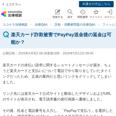
弁護士の方はこちら
ココナラへ
投稿する
探す
閲覧履歴
マイリスト
ログイン
ココナラ法律相談
法律Q&A
詐欺・消費者問題の法律Q&A
フィッシ
楽天カード詐欺被害でPayPay送金後の返金は可
能か？
公開日時：
2026年5月9日 08:36
更新日時：
2026年5月12日 08:40
楽天カードの未払い請求に関するショートメッセージが届き、ちょ
うど楽天カードと支払いについて電話でやり取りをしていたタイミ
ングだったため、正規の案内だと思いリンクをクリックしてしまい
ました。

リンク先には楽天カード公式サイトと酷似したデザインおよびURL
のサイトが表示され、電子請求書の発行画面へ遷移しました。

その後、氏名と電話番号を入力し、「PayPayで支払う」を選択した