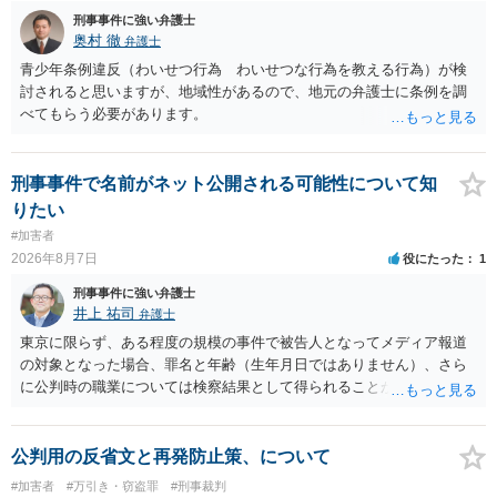
す。 ③逮捕呼び出しまでの期間 大体どれほどの期間逮捕呼び出しの可
刑事事件に強い弁護士
能性があると考えれば良いのでしょうか？ 逮捕や呼び出しの可能性は
奥村 徹
弁護士
極めて低いと思います。 連絡が来ることはないでしょう。
青少年条例違反（わいせつ行為 わいせつな行為を教える行為）が検
討されると思いますが、地域性があるので、地元の弁護士に条例を調
べてもらう必要があります。
刑事事件で名前がネット公開される可能性について知
りたい
#加害者
2026年8月7日
役にたった
1
刑事事件に強い弁護士
井上 祐司
弁護士
東京に限らず、ある程度の規模の事件で被告人となってメディア報道
の対象となった場合、罪名と年齢（生年月日ではありません）、さら
に公判時の職業については検察結果として得られることが通常です。
公判用の反省文と再発防止策、について
#加害者
#万引き・窃盗罪
#刑事裁判