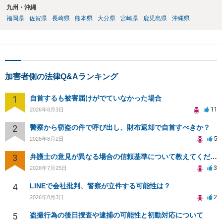
九州・沖縄
福岡県
佐賀県
長崎県
熊本県
大分県
宮崎県
鹿児島県
沖縄県
加害者側の法律Q&Aランキング
1
自首するも被害届けがでていなかった場合
11
2026年8月3日
2
警察から窃盗の件で呼び出し、財布返却で自首すべきか？
5
2026年8月2日
3
弁護士の意見が異なる場合の信頼基準について教えてください
3
2026年7月25日
4
LINEで会社批判、警察が立件する可能性は？
2
2026年8月3日
5
盗撮行為の後日捜査や逮捕の可能性と初動対応について