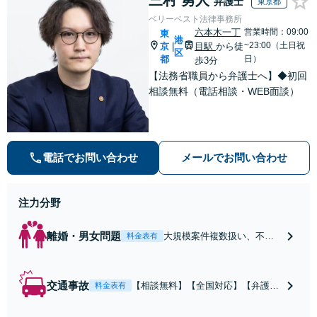
弁護士
東京都
捜査経験を活かした先回
ベリーベスト法律事務所
りのサポートが強み。高
六本木一丁
営業時間：09:00
東
港
い交渉力で示談成立へ尽
~23:00（土日祝
京
目駅
から徒
|
区
力。少年事件／告訴・告
都
日）
歩3分
発の経験多数有り
【法務省職員から弁護士へ】◆初回
相談無料（電話相談・WEB面談）
電話でお問い合わせ
メールでお問い合わせ
注力分野
離婚・男女問題
大規模案件複数扱い、不貞
料金表有
慰謝料/離婚/婚姻費用/財産
分与/監護権/養育費/親権/子
の引き渡し、解決実績が豊
交通事故
【相談無料】【全国対応】【弁護士
料金表有
富
費用特約利用可】交渉から訴訟まで
対応/後遺障害等級・過失割合・主婦