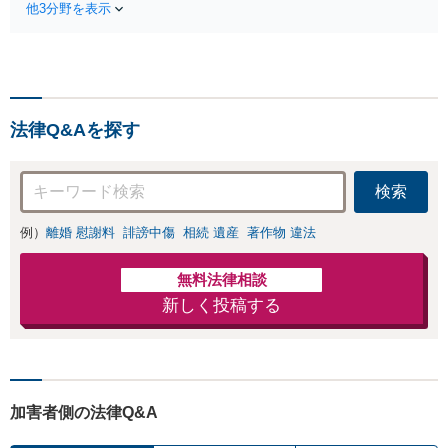
他3分野を表示
休損・評価損等、正当な賠償が得ら
れるようにサポート
法律Q&Aを探す
検索
例）
離婚 慰謝料
誹謗中傷
相続 遺産
著作物 違法
無料法律相談
新しく投稿する
加害者側の法律Q&A