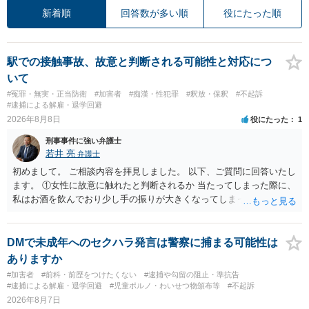
新着順
回答数が多い順
役にたった順
駅での接触事故、故意と判断される可能性と対応につ
いて
#冤罪・無実・正当防衛
#加害者
#痴漢・性犯罪
#釈放・保釈
#不起訴
#逮捕による解雇・退学回避
2026年8月8日
役にたった
1
刑事事件に強い弁護士
若井 亮
弁護士
初めまして。 ご相談内容を拝見しました。 以下、ご質問に回答いたし
ます。 ①女性に故意に触れたと判断されるか 当たってしまった際に、
私はお酒を飲んでおり少し手の振りが大きくなってしまっていたこと
も事実です。それが仮に、私が気がついていない防犯カメラに写って
いた場合、故意だと判定されやすいのでしょうか？ お伺いする限り、
故意があると判断されることは無いかと思います。 ②逮捕、呼び出し
DMで未成年へのセクハラ発言は警察に捕まる可能性は
の可能性 この行為により、痴漢やその他の犯罪を犯したとして、逮
ありますか
捕、呼び出しされる可能性はどれほどでしょうか？ 誤って当たってし
#加害者
#前科・前歴をつけたくない
#逮捕や勾留の阻止・準抗告
まっただけであり、さらにその場で女性等のアクションが無かったこ
#逮捕による解雇・退学回避
#児童ポルノ・わいせつ物頒布等
#不起訴
とからすると、この後に呼び出される可能性は極めて低いと思いま
2026年8月7日