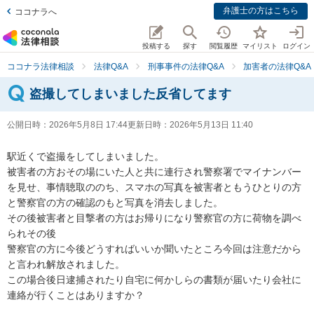
弁護士の方はこちら
ココナラへ
投稿する
探す
閲覧履歴
マイリスト
ログイン
ココナラ法律相談
法律Q&A
刑事事件の法律Q&A
加害者の法律Q&A
盗撮してしまいました反省してます
公開日時：
2026年5月8日 17:44
更新日時：
2026年5月13日 11:40
駅近くで盗撮をしてしまいました。

被害者の方おその場にいた人と共に連行され警察署でマイナンバー
を見せ、事情聴取ののち、スマホの写真を被害者ともうひとりの方
と警察官の方の確認のもと写真を消去しました。

その後被害者と目撃者の方はお帰りになり警察官の方に荷物を調べ
られその後

警察官の方に今後どうすればいいか聞いたところ今回は注意だから
と言われ解放されました。

この場合後日逮捕されたり自宅に何かしらの書類が届いたり会社に
連絡が行くことはありますか？
