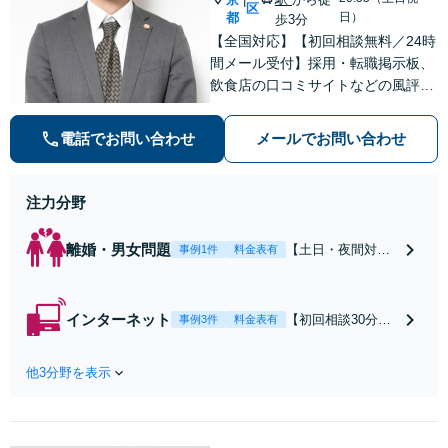
区
都
日）
歩3分
【全国対応】【初回相談無料／24時
間メール受付】採用・転職掲示板、
飲食店の口コミサイトなどの風評被
害対策など実績あり！【刑事】犯罪
の種類を問わず相談可。可能な限り
電話でお問い合わせ
メールでお問い合わせ
早期対応で駆けつけサポート【労
働】不当解雇・残業代請求はおまか
せください
注力分野
離婚・男女問題
【土日・夜間対応
事例1件
料金表有
可】【初回相談30
分無料】「相手方
から書面を提示さ
インターネット
【初回相談30分無
事例3件
料金表有
れたら、サインす
料】状況に応じて
る前にご相談を」
手段を使い分け、
経験豊富な弁護士
他3分野を表示
適切な方法で投稿
が全力で交渉にあ
の削除・発信者情
たります！相手方
報開示請求をおこ
と直接話す精神的
ないます「企業や