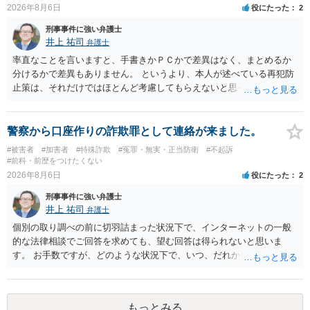
2026年8月6日
役にたった
2
刑事事件に強い弁護士
井上 祐司
弁護士
率直なことを言いますと、手書きかＰＣかで差異はなく、まとめるか
分けるかで差異もありません。 というより、本人が述べている再犯防
止策は、それだけではほとんど考慮してもらえないと思った方が良い
です。 提出するのであれば、 ・具体的に自身が受けているプログラム
やカウンセリング・治療の内容 ・利用している再犯防止策（例えば保
護観察所と連携した職業支援の内容や具体的な就労・監督状況） ・監
警察から口座作りの詐欺罪として連絡が来ました。
督者の証言 など、証拠で担保された客観性と実現可能性があるもので
#被害者
#加害者
#特殊詐欺
#冤罪・無実・正当防衛
#不起訴
なければあまり意味がありません。 もともと執行猶予が狙える事案で
#前科・前歴をつけたくない
あれば本人の反省の言葉だけで十分であり、実刑となるか微妙な事案
2026年8月6日
役にたった
2
では、本人が再発防止策をいくら述べてもほとんど効果は望めないと
刑事事件に強い弁護士
いうのが実感です。
井上 祐司
弁護士
個別の取り調べの前に切羽詰まった状況下で、インターネットの一般
的な法律相談でご回答を求めても、望む回答は得られないと思いま
す。 お手数ですが、どのような状況下で、いつ、だれからどのような
経緯で口座の提供を頼まれ開設したか、それによる詐欺等の収益がど
の程度だと聞いているのかということについて、お近くで詳細な法律
相談を受けられたうえで対処方法を探された方がよいと思われます。
もっとみる