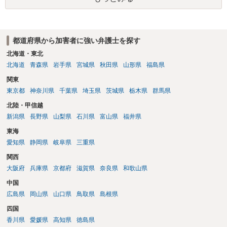
一般論でいえば、任意取り調べの場合、ＩＣレコーダーを持参して取
り調べ内容を録音することは必須だと考えます。
都道府県から加害者に強い弁護士を探す
北海道・東北
北海道
青森県
岩手県
宮城県
秋田県
山形県
福島県
関東
東京都
神奈川県
千葉県
埼玉県
茨城県
栃木県
群馬県
北陸・甲信越
新潟県
長野県
山梨県
石川県
富山県
福井県
東海
愛知県
静岡県
岐阜県
三重県
関西
大阪府
兵庫県
京都府
滋賀県
奈良県
和歌山県
中国
広島県
岡山県
山口県
鳥取県
島根県
四国
香川県
愛媛県
高知県
徳島県