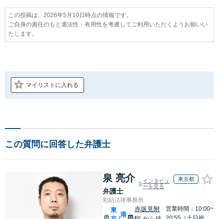
この投稿は、2026年5月10日時点の情報です。
ご自身の責任のもと適法性・有用性を考慮してご利用いただくようお願いい
たします。
マイリストに入れる
この質問に回答した弁護士
泉 亮介
東京都
インタビュ
ーを見る
弁護士
彩結法律事務所
赤坂見附
営業時間：10:00~
東
港
20:55（土日祝
京
駅
から徒
|