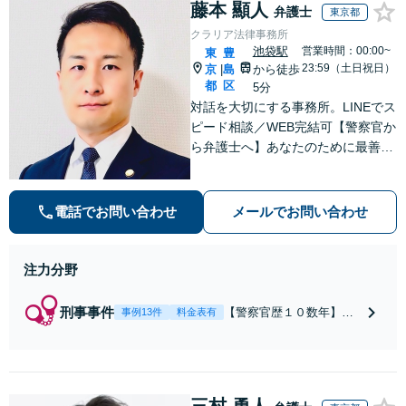
負担を軽減「弁護
藤本 顯人
お店の風評被害対
弁護士
東京都
士の交渉で慰謝料
策／売り上げ低下
クラリア法律事務所
金額アップ／減額
防止のために尽
池袋駅
営業時間：00:00~
東
豊
交渉も対応可」
力」加害者側の対
23:59（土日祝日）
京
島
から徒歩
|
【完全個室対応】
応可：開示請求の
都
区
5分
意見照会が来たと
対話を大切にする事務所。LINEでス
きの対処法、被害
ピード相談／WEB完結可【警察官か
者との示談交渉
ら弁護士へ】あなたのために最善の
解決を目指します。洞察力と交渉力
を強みに、相続問題、交通事故や離
婚などの民事から刑事事件まで幅広
電話でお問い合わせ
メールでお問い合わせ
く支援【完全個室】
注力分野
刑事事件
【警察官歴１０数年】
事例13件
料金表有
【元警部補】夜間・休日
でも即対応！【即日接
見】呼び出し直後や逮捕
直後の対応により不起
三村 勇人
訴・身柄釈放実績多数！