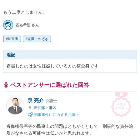
もう二度としません。
匿名希望 さん
加害者
盗撮・のぞき
追記
盗撮したのは女性妊娠している方の横全身です
ベストアンサーに選ばれた回答
泉 亮介
弁護士
東京都
>
港区
刑事事件に注力する弁護士
肖像権侵害等の民事上の問題はともかくとして、刑事的な責任追
及がなされる可能性は低いかと思われます。
