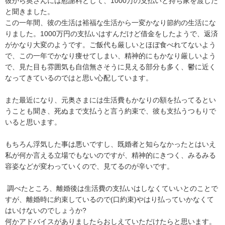
彼から奥さんには慰謝料として、1000万の支払いと持ち家を渡した
と聞きました。

この一年間、彼の生活は裕福な生活から一変かなり節約の生活にな
りました。1000万円の支払いはすんだけど借金をしたようで、返済
がかなり大変のようです。ご飯代も厳しいとほぼ食べれてないよう
で、この一年でかなり痩せてしまい、精神的にもかなり厳しいよう
で、見た目も雰囲気も自信無さそうに見える部分も多く、鬱に近く
なってきているのではと思い心配しています。

また最近になり、元奥さまには生活費もかなりの額を払ってるとい
うことも聞き、死ぬまで支払うと言う約束で、彼も支払うつもりで
いると思います。

もちろん浮気した事は悪いですし、既婚者と知らなかったとはいえ
私が何か言える立場でもないのですが、精神的にきつく、みるみる
容姿などが変わっていくので、見てるのが辛いです。

 調べたところ、離婚後は生活費の支払いはしなくていいとのことで
すが、離婚時に約束しているので(口約束)やはり払っていかなくて
はいけないのでしょうか?

何かアドバイスがありましたらおしえていただけたらと思います。
