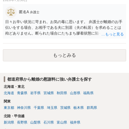
匿名A
弁護士
日々お辛い状況に苛まれ、お気の毒に思います。 弁護士が離婚のお手
伝いをする場合、お相手である夫に別居（夫の転居）を求めることは
殆どありません。断られた場合にたちまち膠着状態に陥ってしまうの
と、同居中の依頼者ご本人をますます窮地に陥らせてしまう可能性が
高いためです。 実務的には、ご相談者さまが転居する形で離婚協議等
を進める選択を採らざるを得ないことが圧倒的多数です。
もっとみる
都道府県から離婚の慰謝料に強い弁護士を探す
北海道・東北
北海道
青森県
岩手県
宮城県
秋田県
山形県
福島県
関東
東京都
神奈川県
千葉県
埼玉県
茨城県
栃木県
群馬県
北陸・甲信越
新潟県
長野県
山梨県
石川県
富山県
福井県