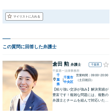
マイリストに入れる
この質問に回答した弁護士
倉田 勲
弁護士
千葉県
千葉第一法律事務所
千
営業時間：09:00~20:00
千葉市
葉
|
（土日祝日）
中央区
県
【粘り強い交渉が強み】解決実績が
豊富です！複雑な問題には、複数の
弁護士とチームを組んで対応いたし
ます。【安心・分かりやすい料金体
系】些細なお悩みにも、丁寧に寄り