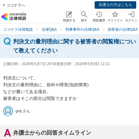
弁護士の方はこちら
ココナラへ
投稿する
探す
閲覧履歴
マイリスト
ログイン
ココナラ法律相談
法律Q&A
刑事事件の法律Q&A
加害者の法律Q&A
判決文の量刑理由に関する被害者の閲覧権につい
て教えてください
公開日時：
2026年5月7日 20:56
更新日時：
2026年5月9日 12:21
判決文について。

判決文の量刑理由に、前科や障害(知的障害)

などが書いてある場合、

被害者はそこの部分は閲覧できますか
gmj さん
弁護士からの回答タイムライン