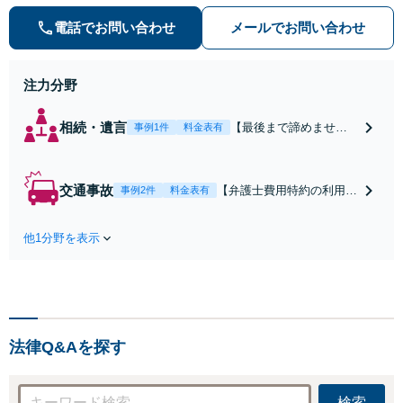
添い、不安を軽減します。まずはお
電話でお問い合わせ
メールでお問い合わせ
気軽にご相談ください。
注力分野
相続・遺言
【最後まで諦めませ
事例1件
料金表有
ん】親族間の交渉、複
雑な手続き、全て対応
します！不利な条件で
交通事故
【弁護士費用特約の利用＆
事例2件
料金表有
合意してしまう前にご
Zoom相談可】【死亡・骨
相談ください。【土
折・後遺障害・むち打ち
地・不動産】長期化し
他1分野を表示
等】交通事故でご家族がな
ている問題もできる限
くなってしまった方やお怪
り円滑な交渉へと導き
我された方はまずご相談く
ます。事業承継／相続
ださい。ご自身での対応で
放棄も対応可能。【JR
は損をしてしまうかもしれ
千葉駅近く】駐車場あ
ません。代わりに交渉・手
り
法律Q&Aを探す
続きをし、負担を軽減。
検索