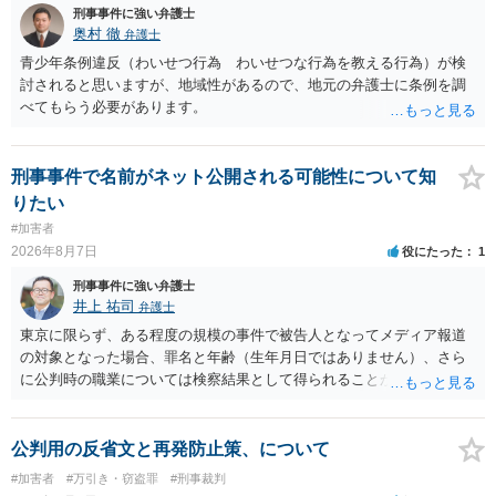
刑事事件に強い弁護士
奥村 徹
弁護士
青少年条例違反（わいせつ行為 わいせつな行為を教える行為）が検
討されると思いますが、地域性があるので、地元の弁護士に条例を調
べてもらう必要があります。
刑事事件で名前がネット公開される可能性について知
りたい
#加害者
2026年8月7日
役にたった
1
刑事事件に強い弁護士
井上 祐司
弁護士
東京に限らず、ある程度の規模の事件で被告人となってメディア報道
の対象となった場合、罪名と年齢（生年月日ではありません）、さら
に公判時の職業については検察結果として得られることが通常です。
公判用の反省文と再発防止策、について
#加害者
#万引き・窃盗罪
#刑事裁判