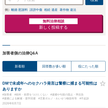
例）
離婚 慰謝料
誹謗中傷
相続 遺産
著作物 違法
無料法律相談
新しく投稿する
加害者側の法律Q&A
新着順
回答数が多い順
役にたった順
DMで未成年へのセクハラ発言は警察に捕まる可能性は
ありますか
#加害者
#前科・前歴をつけたくない
#逮捕や勾留の阻止・準抗告
#逮捕による解雇・退学回避
#児童ポルノ・わいせつ物頒布等
#不起訴
2026年8月7日