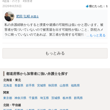
#盗撮・のぞき
#加害者
り調べ内容を録音することは必須だと考えます。
2026年8月6日
役にたった
1
肥田 弘昭
弁護士
私の弁護経験からすると捜査や逮捕の可能性は低いかと思います。被
害者が気づいていないので被害届を出す可能性が低いこと、防犯カメ
ラに映っていないのであれば、第三者が告発する可能性も低いこと、
証拠は削除されていることからです。但し、「電車内で携帯で対面に
座る女性を盗撮(全体像写真1枚と5秒程度の動画)してしまいました。下
着や胸など強調したものではありません。」とありますが、少なくと
もっとみる
も捜査段階では性的姿態等撮影罪の被疑事実で逮捕勾留されるケース
が私の弁護経験では多くなった印象です（最終的には不起訴ないし各
都道府県の迷惑防止条例違反になることもあります）。2度としないこ
とをお勧めいたします。ご参考にしてください。
都道府県から加害者に強い弁護士を探す
北海道・東北
北海道
青森県
岩手県
宮城県
秋田県
山形県
福島県
関東
東京都
神奈川県
千葉県
埼玉県
茨城県
栃木県
群馬県
北陸・甲信越