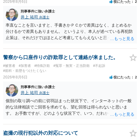
2026年8月6日
役にたった
2
刑事事件に強い弁護士
井上 祐司
弁護士
率直なことを言いますと、手書きかＰＣかで差異はなく、まとめるか
分けるかで差異もありません。 というより、本人が述べている再犯防
止策は、それだけではほとんど考慮してもらえないと思った方が良い
です。 提出するのであれば、 ・具体的に自身が受けているプログラム
やカウンセリング・治療の内容 ・利用している再犯防止策（例えば保
護観察所と連携した職業支援の内容や具体的な就労・監督状況） ・監
警察から口座作りの詐欺罪として連絡が来ました。
督者の証言 など、証拠で担保された客観性と実現可能性があるもので
#被害者
#加害者
#特殊詐欺
#冤罪・無実・正当防衛
#不起訴
なければあまり意味がありません。 もともと執行猶予が狙える事案で
#前科・前歴をつけたくない
あれば本人の反省の言葉だけで十分であり、実刑となるか微妙な事案
2026年8月6日
役にたった
2
では、本人が再発防止策をいくら述べてもほとんど効果は望めないと
刑事事件に強い弁護士
いうのが実感です。
井上 祐司
弁護士
個別の取り調べの前に切羽詰まった状況下で、インターネットの一般
的な法律相談でご回答を求めても、望む回答は得られないと思いま
す。 お手数ですが、どのような状況下で、いつ、だれからどのような
経緯で口座の提供を頼まれ開設したか、それによる詐欺等の収益がど
の程度だと聞いているのかということについて、お近くで詳細な法律
相談を受けられたうえで対処方法を探された方がよいと思われます。
盗撮の現行犯以外の対応について
一般論でいえば、任意取り調べの場合、ＩＣレコーダーを持参して取