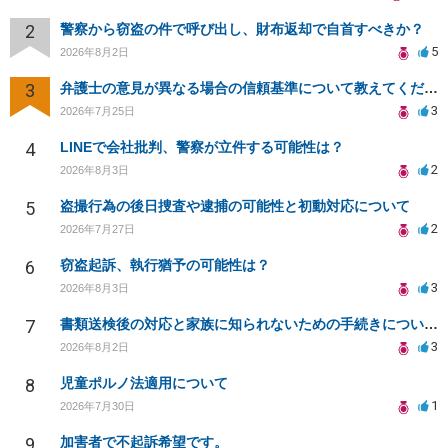
2
警察から窃盗の件で呼び出し、財布返却で自首すべきか？
5
2026年8月2日
3
弁護士の意見が異なる場合の信頼基準について教えてください
3
2026年7月25日
4
LINEで会社批判、警察が立件する可能性は？
2
2026年8月3日
5
盗撮行為の後日捜査や逮捕の可能性と初動対応について
2
2026年7月27日
6
窃盗起訴、執行猶予の可能性は？
3
2026年8月3日
7
書類送検後の対応と家族に知られないための手続きについて相談
3
2026年8月2日
8
児童ポルノ法適用について
1
2026年7月30日
9
加害者で不起訴希望です。