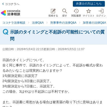
弁護士の方はこちら
ココナラへ
投稿する
探す
閲覧履歴
マイリスト
ログイン
ココナラ法律相談
法律Q&A
刑事事件の法律Q&A
加害者の法律Q&A
示談のタイミングと不起訴の可能性についての質
問
公開日時：
2026年5月4日 22:15
更新日時：
2026年5月5日 11:07
示談のタイミングについて。

全く同じ事件で、示談のタイミングによって、不起訴か略式か変わ
るみたいなことは現実的にありますか？

1勾留決定前に示談完了

2勾留決定から3日後に示談完了。

3勾留決定から7日後に、示談完了。

この場合、3はやはり不起訴には不利ですか。

また、示談書に宥恕がある場合は被害届の取り下げに意味はありま