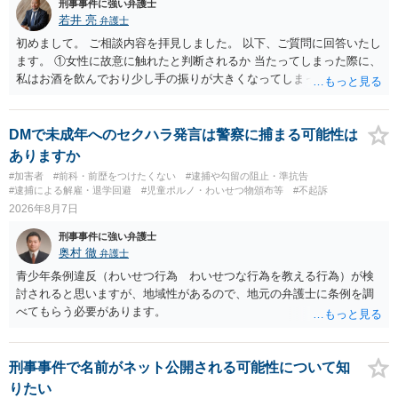
刑事事件に強い弁護士
若井 亮
弁護士
初めまして。 ご相談内容を拝見しました。 以下、ご質問に回答いたし
ます。 ①女性に故意に触れたと判断されるか 当たってしまった際に、
私はお酒を飲んでおり少し手の振りが大きくなってしまっていたこと
も事実です。それが仮に、私が気がついていない防犯カメラに写って
いた場合、故意だと判定されやすいのでしょうか？ お伺いする限り、
故意があると判断されることは無いかと思います。 ②逮捕、呼び出し
DMで未成年へのセクハラ発言は警察に捕まる可能性は
の可能性 この行為により、痴漢やその他の犯罪を犯したとして、逮
ありますか
捕、呼び出しされる可能性はどれほどでしょうか？ 誤って当たってし
#加害者
#前科・前歴をつけたくない
#逮捕や勾留の阻止・準抗告
まっただけであり、さらにその場で女性等のアクションが無かったこ
#逮捕による解雇・退学回避
#児童ポルノ・わいせつ物頒布等
#不起訴
とからすると、この後に呼び出される可能性は極めて低いと思いま
2026年8月7日
す。 ③逮捕呼び出しまでの期間 大体どれほどの期間逮捕呼び出しの可
刑事事件に強い弁護士
能性があると考えれば良いのでしょうか？ 逮捕や呼び出しの可能性は
奥村 徹
弁護士
極めて低いと思います。 連絡が来ることはないでしょう。
青少年条例違反（わいせつ行為 わいせつな行為を教える行為）が検
討されると思いますが、地域性があるので、地元の弁護士に条例を調
べてもらう必要があります。
刑事事件で名前がネット公開される可能性について知
りたい