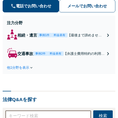
添い、不安を軽減します。まずはお
電話でお問い合わせ
メールでお問い合わせ
気軽にご相談ください。
注力分野
相続・遺言
【最後まで諦めませ
事例1件
料金表有
ん】親族間の交渉、複
雑な手続き、全て対応
します！不利な条件で
交通事故
【弁護士費用特約の利用＆
事例2件
料金表有
合意してしまう前にご
Zoom相談可】【死亡・骨
相談ください。【土
折・後遺障害・むち打ち
地・不動産】長期化し
他1分野を表示
等】交通事故でご家族がな
ている問題もできる限
くなってしまった方やお怪
り円滑な交渉へと導き
我された方はまずご相談く
ます。事業承継／相続
ださい。ご自身での対応で
放棄も対応可能。【JR
は損をしてしまうかもしれ
千葉駅近く】駐車場あ
ません。代わりに交渉・手
り
法律Q&Aを探す
続きをし、負担を軽減。
検索