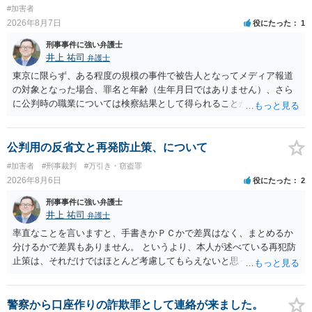
#加害者
2026年8月7日
役にたった
1
刑事事件に強い弁護士
井上 祐司
弁護士
東京に限らず、ある程度の規模の事件で被告人となってメディア報道
の対象となった場合、罪名と年齢（生年月日ではありません）、さら
に公判時の職業については検察結果として得られることが通常です。
公判用の反省文と再発防止策、について
#加害者
#刑事裁判
#万引き・窃盗罪
2026年8月6日
役にたった
2
刑事事件に強い弁護士
井上 祐司
弁護士
率直なことを言いますと、手書きかＰＣかで差異はなく、まとめるか
分けるかで差異もありません。 というより、本人が述べている再犯防
止策は、それだけではほとんど考慮してもらえないと思った方が良い
です。 提出するのであれば、 ・具体的に自身が受けているプログラム
やカウンセリング・治療の内容 ・利用している再犯防止策（例えば保
護観察所と連携した職業支援の内容や具体的な就労・監督状況） ・監
警察から口座作りの詐欺罪として連絡が来ました。