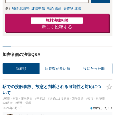
例）
離婚 慰謝料
誹謗中傷
相続 遺産
著作物 違法
無料法律相談
新しく投稿する
加害者側の法律Q&A
新着順
回答数が多い順
役にたった順
駅での接触事故、故意と判断される可能性と対応につ
いて
#冤罪・無実・正当防衛
#不起訴
#逮捕による解雇・退学回避
#痴漢・性犯罪
#加害者
#釈放・保釈
2026年8月8日
役にたった
1