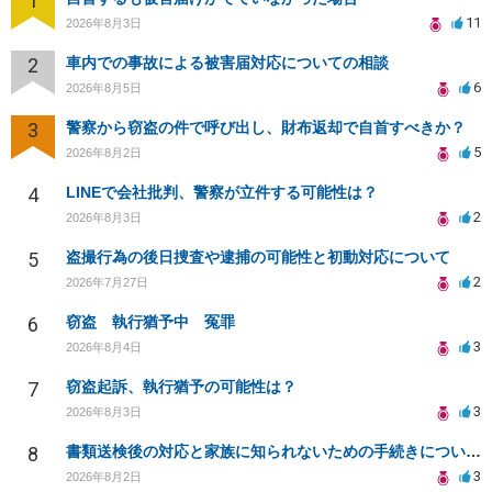
1
11
2026年8月3日
2
車内での事故による被害届対応についての相談
6
2026年8月5日
3
警察から窃盗の件で呼び出し、財布返却で自首すべきか？
5
2026年8月2日
4
LINEで会社批判、警察が立件する可能性は？
2
2026年8月3日
5
盗撮行為の後日捜査や逮捕の可能性と初動対応について
2
2026年7月27日
6
窃盗 執行猶予中 冤罪
3
2026年8月4日
7
窃盗起訴、執行猶予の可能性は？
3
2026年8月3日
8
書類送検後の対応と家族に知られないための手続きについて相談
3
2026年8月2日