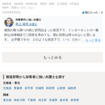
督者の証言 など、証拠で担保された客観性と実現可能性があるもので
#被害者
#加害者
#特殊詐欺
#冤罪・無実・正当防衛
#不起訴
なければあまり意味がありません。 もともと執行猶予が狙える事案で
#前科・前歴をつけたくない
あれば本人の反省の言葉だけで十分であり、実刑となるか微妙な事案
2026年8月6日
役にたった
2
では、本人が再発防止策をいくら述べてもほとんど効果は望めないと
刑事事件に強い弁護士
いうのが実感です。
井上 祐司
弁護士
個別の取り調べの前に切羽詰まった状況下で、インターネットの一般
的な法律相談でご回答を求めても、望む回答は得られないと思いま
す。 お手数ですが、どのような状況下で、いつ、だれからどのような
経緯で口座の提供を頼まれ開設したか、それによる詐欺等の収益がど
の程度だと聞いているのかということについて、お近くで詳細な法律
相談を受けられたうえで対処方法を探された方がよいと思われます。
もっとみる
一般論でいえば、任意取り調べの場合、ＩＣレコーダーを持参して取
り調べ内容を録音することは必須だと考えます。
都道府県から加害者に強い弁護士を探す
北海道・東北
北海道
青森県
岩手県
宮城県
秋田県
山形県
福島県
関東
東京都
神奈川県
千葉県
埼玉県
茨城県
栃木県
群馬県