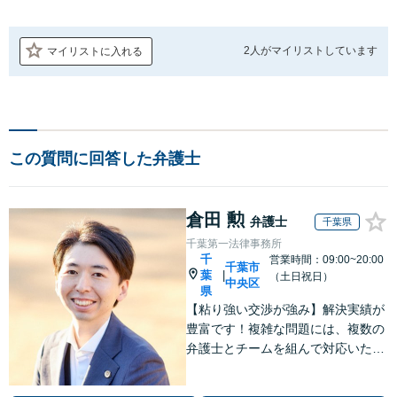
2人が
マイリストしています
マイリストに入れる
この質問に回答した弁護士
倉田 勲
弁護士
千葉県
千葉第一法律事務所
千
営業時間：09:00~20:00
千葉市
葉
|
（土日祝日）
中央区
県
【粘り強い交渉が強み】解決実績が
豊富です！複雑な問題には、複数の
弁護士とチームを組んで対応いたし
ます。【安心・分かりやすい料金体
系】些細なお悩みにも、丁寧に寄り