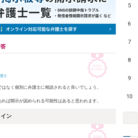
5
6
7
回答
8
護士
9
はなく個別に弁護士に相談されると良いでしょう。

10
あれば開示が認められる可能性はあると思われます。
ライン