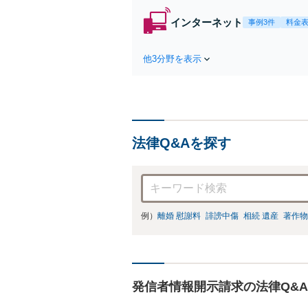
インターネット
事例3件
料金
他3分野を表示
法律Q&Aを探す
例）
離婚 慰謝料
誹謗中傷
相続 遺産
著作物
発信者情報開示請求の法律Q&A