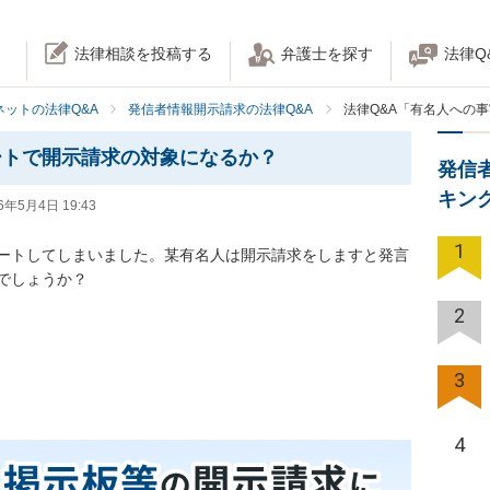
法律相談を投稿する
弁護士を探す
法律Q
ネットの法律Q&A
発信者情報開示請求の法律Q&A
法律Q&A「有名人への
ートで開示請求の対象になるか？
発信
キン
6年5月4日 19:43
1
ートしてしまいました。某有名人は開示請求をしますと発言
しょうか？

2
3
4