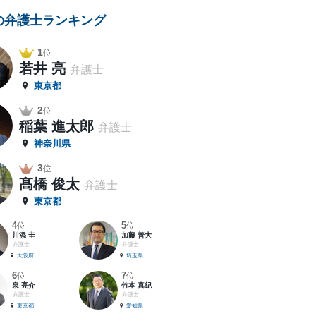
の弁護士ランキング
1
位
若井 亮
弁護士
東京都
2
位
稲葉 進太郎
弁護士
神奈川県
3
位
髙橋 俊太
弁護士
東京都
4
5
位
位
川添 圭
加藤 善大
弁護士
弁護士
大阪府
埼玉県
6
7
位
位
泉 亮介
竹本 真紀
弁護士
弁護士
東京都
愛知県