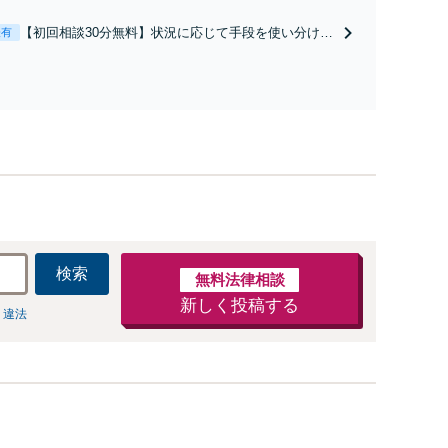
経験豊富な弁護士が全力で交渉にあたります！相手方
と直接話す精神的負担を軽減「弁護士の交渉で慰謝料
【初回相談30分無料】状況に応じて手段を使い分け、
表有
金額アップ／減額交渉も対応可」【完全個室対応】
適切な方法で投稿の削除・発信者情報開示請求をおこ
ないます「企業やお店の風評被害対策／売り上げ低下
防止のために尽力」加害者側の対応可：開示請求の意
見照会が来たときの対処法、被害者との示談交渉
検索
無料法律相談
新しく投稿する
 違法