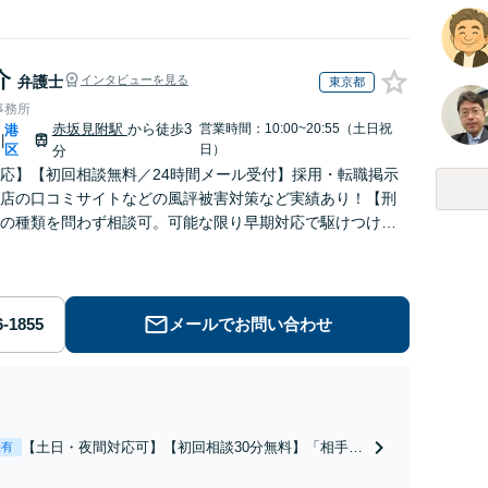
介
弁護士
インタビューを見る
東京都
事務所
赤坂見附駅
から徒歩3
営業時間：10:00~20:55（土日祝
港
|
区
日）
分
応】【初回相談無料／24時間メール受付】採用・転職掲示
店の口コミサイトなどの風評被害対策など実績あり！【刑
の種類を問わず相談可。可能な限り早期対応で駆けつけサ
労働】不当解雇・残業代請求はおまかせください
メールでお問い合わせ
【土日・夜間対応可】【初回相談30分無料】「相手方
表有
から書面を提示されたら、サインする前にご相談を」