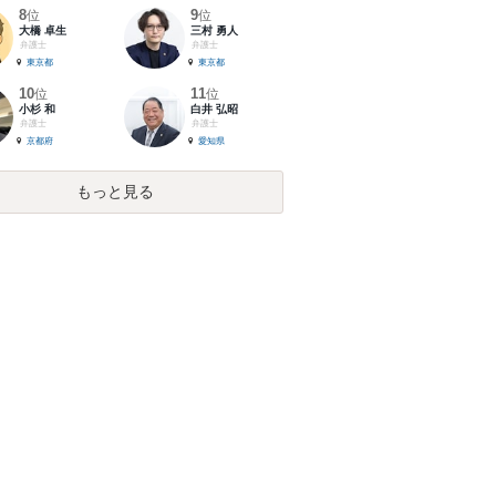
8
9
位
位
大橋 卓生
三村 勇人
弁護士
弁護士
東京都
東京都
10
11
位
位
小杉 和
白井 弘昭
弁護士
弁護士
京都府
愛知県
もっと見る