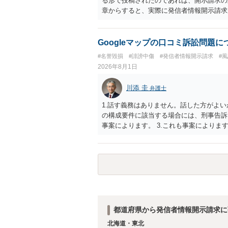
る形で投稿されたのであれば、開示請求の
章からすると、実際に発信者情報開示請求
むと、投稿に使った回線の契約者のところ
カウントの登録メールに意見照会がなされ
スバイケースであり、数万円から１００万
Googleマップの口コミ訴訟問題
額から減額することを試みることとなるで
#名誉毀損
#誹謗中傷
#発信者情報開示請求
#
2026年8月1日
川添 圭
弁護士
1.話す義務はありません。話した方がよい
の構成要件に該当する場合には、刑事告訴
事案によります。 3.これも事案によります
きることが多いので、少しでも特定可能に
さらにいえば、利用者からの口コミ投稿の
証拠による裏付けか必要なので発信者情報
都道府県から発信者情報開示請求に
北海道・東北