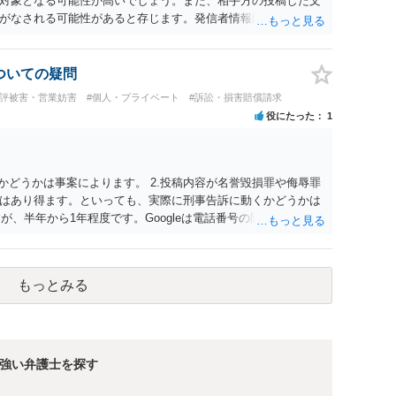
対象となる可能性が高いでしょう。また、相手方の投稿した文
がなされる可能性があると存じます。発信者情報開示請求が進
に、意見照会がなされます。アカウント情報開示の場合は、ア
ます。 また、された場合賠償金はいくらでしょうか。 →ケー
単位まで様々でしょう。裁判外であれば交渉して相手方の請求
についての疑問
しょう。
風評被害・営業妨害
#個人・プライベート
#訴訟・損害賠償請求
役にたった
1
かどうかは事案によります。 2.投稿内容が名誉毀損罪や侮辱罪
はあり得ます。といっても、実際に刑事告訴に動くかどうかは
が、半年から1年程度です。Googleは電話番号の開示請求もで
なるよう、複数ルートで開示請求が行われることが多いです。
場合、開示請求者はある程度対象者を特定できている（ただし
開示請求をする）というケースが比較的多いと思われます。
もっとみる
強い弁護士を探す