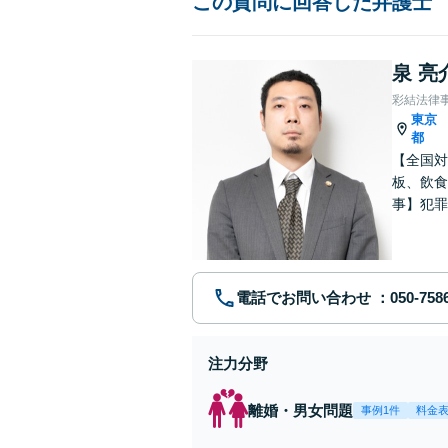
この質問に回答した弁護士
泉 亮
彩結法律
東京
都
【全国対
板、飲食
事】犯罪
ポート【
電話でお問い合わせ
注力分野
離婚・男女問題
事例1件
料金