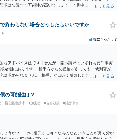
請求は失敗する可能性が高いでしょう。７月中にアカウントが
する可能性が高いように思われます。 相手を特定できた場合、
は可能でしょうか？ →訴訟外の交渉で相手方が認めれば負担さ
なった場合は、実際の弁護士費用が認められる場合と認められ
で終わらない場合どうしたらいいですか
ょう。
ート
役にたった
7
的なアドバイスはできませんが、開示請求はいずれも要件事実
請求者側にあります。 相手方からの反論があっても、裁判官が
充は求められません。 相手方が口頭で反論したのは、仮処分は
反論となれば、より遅延する可能性がございます。 また、本件
の問題もございます。 開示請求は法律知識が不可欠ですが、それ
択することが重要です。
償の可能性は？
訟・損害賠償請求
#加害者
#名誉毀損
#誹謗中傷
しょうか？ →その相手方に向けたものだということが見て分か