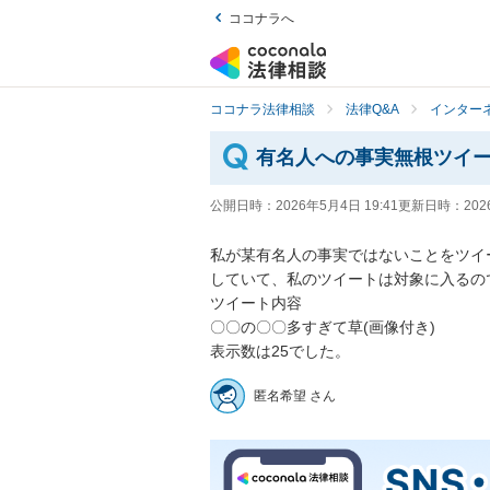
ココナラへ
ココナラ法律相談
法律Q&A
インター
有名人への事実無根ツイ
公開日時：
2026年5月4日 19:41
更新日時：
202
私が某有名人の事実ではないことをツイ
していて、私のツイートは対象に入るので
ツイート内容

〇〇の〇〇多すぎて草(画像付き)

表示数は25でした。
匿名希望 さん