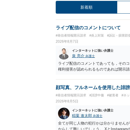
新着順
ライブ配信のコメントについて
#発信者情報開示請求
#炎上対策
#訴訟・損害賠
2026年8月7日
インターネットに強い弁護士
泉 亮介
弁護士
ライブ配信のコメントであっても，そのコ
権利侵害が認められるものであれば開示請
顔写真、フルネームを使用した誹謗
#発信者情報開示請求
#誹謗中傷
#被害者
#ネ
2026年8月5日
インターネットに強い弁護士
稲葉 進太郎
弁護士
全てが同じ人物の犯行かは分かりませんが
からして難しいでしょう。 XとInstag