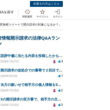
弁護士の方はこちら
&Aを探す
閲覧履歴
マイリスト
ログイン
事実無根ツイートで開示請求の対象になるか？」
者情報開示請求の法律Q&Aラン
グ
誹謗中傷に当たる内容を投稿したかもしれない。開示請求や民事刑事裁判に発展しうるのか教えて欲しい。
4
2026年7月27日
開示請求の仮処分での審尋で２回目で終わらない場合どうしたらいいですか
7
2026年8月3日
当方の腹いせで相手方の個人情報をSNSで晒してしまい名誉毀損させてしまったかもしれない
2
2026年7月29日
Xの開示請求の双方審で、相手方の主張が口頭ばかりで把握しきれません
3
2026年7月22日