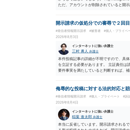
ただ、アカウントが削除されていると開示
削除されている場合、今から進めても失敗
相手に全ての弁護士費用を負担させること
せることができるでしょう。訴訟で判決と
開示請求の仮処分での審尋で２回目
ない場合があり何ともいえないところでし
#発信者情報開示請求
#被害者
#個人・プライベ
2026年8月3日
インターネットに強い弁護士
三村 勇人
弁護士
本件投稿記事の詳細が不明ですので、具体
を立証する必要があります。 立証責任は
要件事実を満たしていると判断すれば、補
迅速性が要求されるためです。 書面での
はXのため、APのIPアドレスの保存期間
だけでは足りず、実務を踏まえた方法を選
侮辱的な投稿に対する法的対応と賠
#発信者情報開示請求
#個人・プライベート
#訴
2026年8月4日
インターネットに強い弁護士
稲葉 進太郎
弁護士
本当に反省しています。開示請求されるで