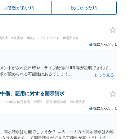
回答数が多い順
役にたった順
償請求
#被害者
#個人・プライベート
#誹謗中傷
役にたった
1
メントがされた日時や，ライブ配信のURL等が証明できれば，
求が認められる可能性はあるでしょう。
中傷、悪用に対する開示請求
ット上の個人特定被害
#訴訟・損害賠償請求
#名誉毀損
役にたった
1
、開示請求は可能でしょうか？ →５ｃｈの方の開示請求は内容
ramの方は内容からして開示請求ができる可能性が高いでしょう。