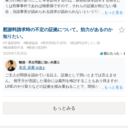
暴力行為があったこと等を証明するのは，損害賠償を請求する側もし
か、大学進学に関する定めの有無、「教育費」「進学費用」に関する
くは刑事事件であれば検察側ですので，それらの証拠が殆どない場
定めの有無等について確認する必要があると考えられます。
合，当該事実が認められる請求が認められないという可能性はあるで
しょう。
慰謝料請求時の不定の証拠について。効力があるのか
知りたい。
#不倫慰謝料
#離婚協議
#異性関係(不貞等)
#慰謝料請求したい側
#離婚書類作成
#離婚の慰謝料
2026年7月29日
役にたった
1
離婚・男女問題に強い弁護士
本庄 卓磨
弁護士
ご主人が関係を認めている以上、証拠として弱いとまでは言えませ
ん。 相手方が否認した場合には裁判を検討することもあり得ますが、
LINEのやり取りなどの証拠を積み重ねることで、関係が認定される余
地は十分にあります。 ただし、手元の証拠でどこまで認定できるかは
個別の事情によりますので、お早めに弁護士に相談されることをおす
すめします。
もっとみる