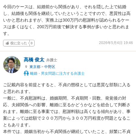
今回のケースは、結婚前から関係があり、それを隠した上で結婚
し、結婚後も関係を継続していたということですので、悪質性は高
いかと思われますが、実務上は300万円の慰謝料が認められるケー
スは多くはなく、200万円前後で解決する事例が多いかと思われま
す。
2026年5月4日 19:46
役に立った
0
髙橋 俊太
弁護士
東京都
>
中野区
離婚・男女問題に注力する弁護士
ご記載内容を前提とすると、不貞の態様としては悪質な部類に入る
と思われます。

一般に、不貞慰謝料は、婚姻期間、不貞期間・回数、発覚後の対
応、夫婦関係への影響、離婚に至るかどうかなどを総合して判断さ
れます。離婚に至る事案では、慰謝料額は高くなる傾向があり、事
案によっては総額で２００万円から３００万円程度が問題となるこ
ともあります。

本件では、婚姻当初から不貞関係が継続していたこと、頻繁に不貞