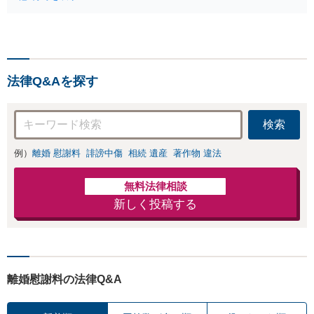
適切な方法で投稿
が全力で交渉にあ
の削除・発信者情
たります！相手方
報開示請求をおこ
と直接話す精神的
ないます「企業や
負担を軽減「弁護
お店の風評被害対
士の交渉で慰謝料
策／売り上げ低下
金額アップ／減額
法律Q&Aを探す
防止のために尽
交渉も対応可」
力」加害者側の対
【完全個室対応】
応可：開示請求の
検索
意見照会が来たと
きの対処法、被害
例）
離婚 慰謝料
誹謗中傷
相続 遺産
著作物 違法
者との示談交渉
無料法律相談
新しく投稿する
離婚慰謝料の法律Q&A