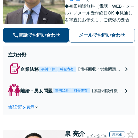
◆初回相談無料（電話・WEB・メー
ル）／メール受付終日OK ◆見通し
を率直にお伝えし、ご依頼の要否も
含めてご案内いたします。受任から
解決まで弁護士本人が一貫してスピ
電話でお問い合わせ
メールでお問い合わせ
ーディーに対応いたします。 ◆累計
相談2000件以上・解決実績500件以
上
注力分野
企業法務
【債権回収／労働問題／
事例11件
料金表有
契約関係・契約書チェッ
ク／裁判対応】取引先と
のトラブル・会社内のト
離婚・男女問題
【累計相談件数20
事例12件
料金表有
ラブルなど、事後の解決
00件、解決事例50
だけでなく予防法務まで
0件以上】【初回
ワンストップで対応！顧
他3分野を表示
相談（電話・WE
問弁護士をお探しの方も
B）無料】「オー
ご相談ください！【顧問
ダーメイドの解決
経験豊富】【個別案件も
策を提示」依頼者
対応OK】
泉 亮介
様の話を丁寧にう
東京都
インタビュ