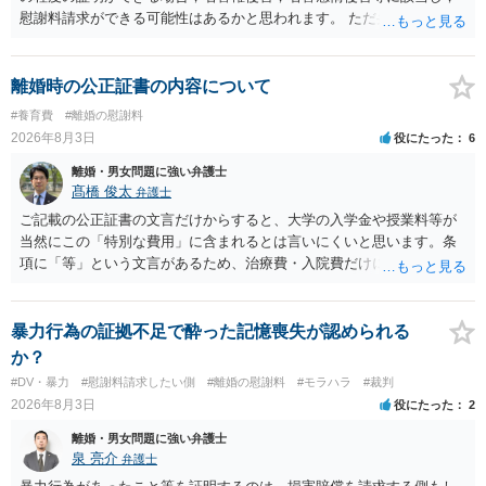
慰謝料請求ができる可能性はあるかと思われます。 ただ弁護士費用を
考えると費用倒れとなるリスクも考えられるため，慎重にご検討され
た方が良いでしょう。
離婚時の公正証書の内容について
#養育費
#離婚の慰謝料
2026年8月3日
役にたった
6
離婚・男女問題に強い弁護士
髙橋 俊太
弁護士
ご記載の公正証書の文言だけからすると、大学の入学金や授業料等が
当然にこの「特別な費用」に含まれるとは言いにくいと思います。条
項に「等」という文言があるため、治療費・入院費だけに限定される
わけではありませんが、その前に「病気・事故に伴う費用」と明記さ
れていますので、通常は、病気や事故によって臨時に必要となった医
療費その他これに類する特別支出を念頭に置いた条項と読むのが自然
暴力行為の証拠不足で酔った記憶喪失が認められる
です。したがって、大学の入学金、授業料、受験費用などの教育費に
か？
ついてまで、「この条項があるから当然に半額を請求できる」とまで
#DV・暴力
#慰謝料請求したい側
#離婚の慰謝料
#モラハラ
#裁判
は言いにくいと思われます。なお、通常、大学進学費用をどこまで負
2026年8月3日
役にたった
2
担すべきかについては、離婚時の合意内容のほか、子どもの年齢、大
学進学についての父母の認識、父母の学歴・収入・資産状況、進学先
離婚・男女問題に強い弁護士
や費用などを踏まえて個別に検討することになります。公正証書の他
泉 亮介
弁護士
の条項において、養育費の終期についてどのように定められている