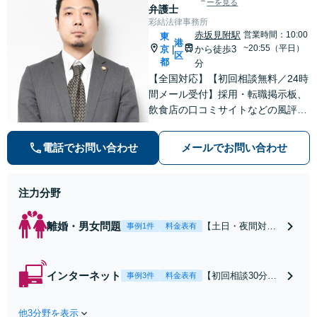
ーを見る
かがい、どんな不
弁護士
安があるのか、何
彩結法律事務所
を解決したいのか
赤坂見附駅
営業時間：10:00
東
港
を正確に読み取り
~20:55（平日）
京
から徒歩3
|
区
ます。【東京都在
都
分
住以外の方も対
【全国対応】【初回相談無料／24時
応】
間メール受付】採用・転職掲示板、
飲食店の口コミサイトなどの風評被
害対策など実績あり！【刑事】犯罪
の種類を問わず相談可。可能な限り
電話でお問い合わせ
メールでお問い合わせ
早期対応で駆けつけサポート【労
働】不当解雇・残業代請求はおまか
せください
注力分野
離婚・男女問題
【土日・夜間対応
事例1件
料金表有
可】【初回相談30
分無料】「相手方
から書面を提示さ
インターネット
【初回相談30分無
事例3件
料金表有
れたら、サインす
料】状況に応じて
る前にご相談を」
手段を使い分け、
経験豊富な弁護士
他3分野を表示