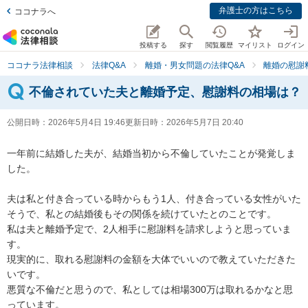
弁護士の方はこちら
ココナラへ
投稿する
探す
閲覧履歴
マイリスト
ログイン
ココナラ法律相談
法律Q&A
離婚・男女問題の法律Q&A
離婚の慰謝
不倫されていた夫と離婚予定、慰謝料の相場は？
公開日時：
2026年5月4日 19:46
更新日時：
2026年5月7日 20:40
一年前に結婚した夫が、結婚当初から不倫していたことが発覚しま
した。

夫は私と付き合っている時からもう1人、付き合っている女性がいた
そうで、私との結婚後もその関係を続けていたとのことです。

私は夫と離婚予定で、2人相手に慰謝料を請求しようと思っていま
す。

現実的に、取れる慰謝料の金額を大体でいいので教えていただきた
いです。

悪質な不倫だと思うので、私としては相場300万は取れるかなと思
っています。
