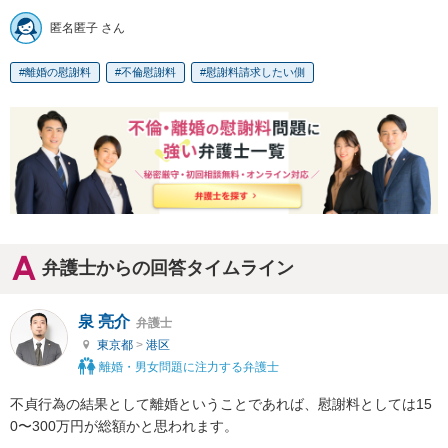
匿名匿子 さん
離婚の慰謝料
不倫慰謝料
慰謝料請求したい側
弁護士からの回答タイムライン
泉 亮介
弁護士
東京都
>
港区
離婚・男女問題に注力する弁護士
不貞行為の結果として離婚ということであれば、慰謝料としては15
0〜300万円が総額かと思われます。
