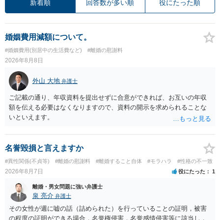
新着順
回答数が多い順
役にたった順
婚姻費用減額について。
#婚姻費用(別居中の生活費など)
#離婚の慰謝料
2026年8月8日
外山 大地
弁護士
ご記載の通り、年収資料を提出せずに合意ができれば、お互いの年収
額を伝える必要はなくなりますので、資料の開示を求められることな
いといえます。
名誉毀損と言えますか
#異性関係(不貞等)
#離婚の慰謝料
#離婚すること自体
#モラハラ
#性格の不一致
2026年8月7日
役にたった
1
離婚・男女問題に強い弁護士
泉 亮介
弁護士
その女性が週に嘘の話（詰められた）を行っていることの証明，被害
の程度の証明ができる場合，名誉権侵害，名誉感情侵害等に該当し，