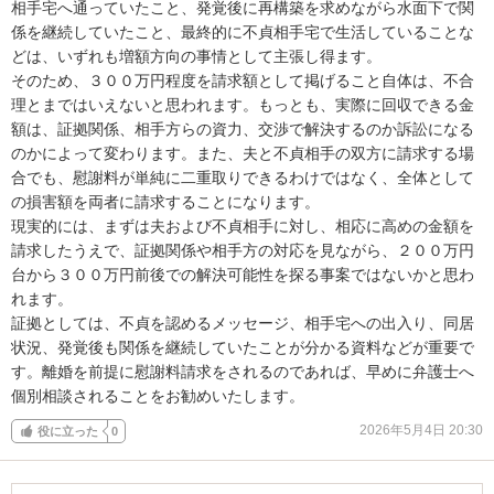
相手宅へ通っていたこと、発覚後に再構築を求めながら水面下で関
係を継続していたこと、最終的に不貞相手宅で生活していることな
どは、いずれも増額方向の事情として主張し得ます。

そのため、３００万円程度を請求額として掲げること自体は、不合
理とまではいえないと思われます。もっとも、実際に回収できる金
額は、証拠関係、相手方らの資力、交渉で解決するのか訴訟になる
のかによって変わります。また、夫と不貞相手の双方に請求する場
合でも、慰謝料が単純に二重取りできるわけではなく、全体として
の損害額を両者に請求することになります。

現実的には、まずは夫および不貞相手に対し、相応に高めの金額を
請求したうえで、証拠関係や相手方の対応を見ながら、２００万円
台から３００万円前後での解決可能性を探る事案ではないかと思わ
れます。

証拠としては、不貞を認めるメッセージ、相手宅への出入り、同居
状況、発覚後も関係を継続していたことが分かる資料などが重要で
す。離婚を前提に慰謝料請求をされるのであれば、早めに弁護士へ
個別相談されることをお勧めいたします。
2026年5月4日 20:30
役に立った
0