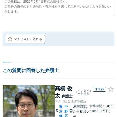
この投稿は、2026年5月4日時点の情報です。
ご自身の責任のもと適法性・有用性を考慮してご利用いただくようお願いい
たします。
マイリストに入れる
この質問に回答した弁護士
髙橋 俊
東京都
インタビュ
ーを見る
太
弁護士
エクリ総合法律事務所
東中野駅
営業時間：10:00
東
中
~18:00（平日）
京
野
から徒歩5
|
都
区
分