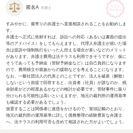
匿名A
弁護士
すみやかに、最寄りの弁護士へ直接相談されることをお勧めしま
す。

弁護士へ正式に依頼すれば、訴訟への対応（あるいは書面の提出
等のアドバイス）をしてもらえますし、代理人弁護士が就いた場
合は提訴や強制執行をいったん控える場合が多いなどのメリット
があります。弁護士費用は法テラスも利用できそうですが、仮に
そうであっても予納金（管財予納金など）は自己負担になります
ので、費用積立や親族からの援助などを考えることになります。
なお、一般社団法人の代表とのことですが、法人を破産（解散）
しないという前提で回答すると、出資者（社員）が誰なのか、残
余財産がどの程度あるかなどの検討が必要です。管財事件に振り
分けられる可能性は高いといえますが、地元の裁判所の運用基準
も確認する必要があるでしょう。

放置することは関係者に迷惑をかけるので、冒頭記載のとおり、
地元の裁判所の運用基準に詳しく債務整理の経験豊富な弁護士
へ、法テラスの利用可否も含めて相談された方がよいでしょう。