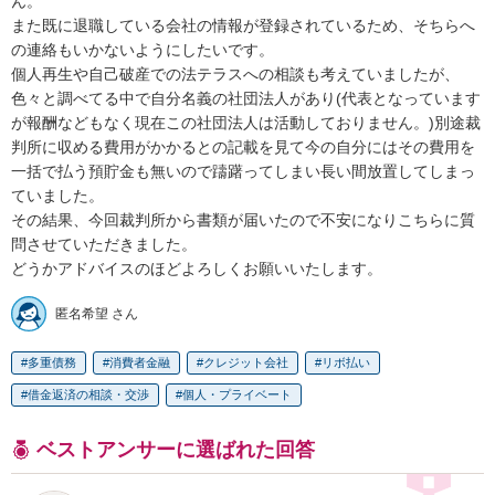
ん。

また既に退職している会社の情報が登録されているため、そちらへ
の連絡もいかないようにしたいです。

個人再生や自己破産での法テラスへの相談も考えていましたが、
色々と調べてる中で自分名義の社団法人があり(代表となっています
が報酬などもなく現在この社団法人は活動しておりません。)別途裁
判所に収める費用がかかるとの記載を見て今の自分にはその費用を
一括で払う預貯金も無いので躊躇ってしまい長い間放置してしまっ
ていました。

その結果、今回裁判所から書類が届いたので不安になりこちらに質
問させていただきました。

どうかアドバイスのほどよろしくお願いいたします。
匿名希望 さん
多重債務
消費者金融
クレジット会社
リボ払い
借金返済の相談・交渉
個人・プライベート
ベストアンサーに選ばれた回答