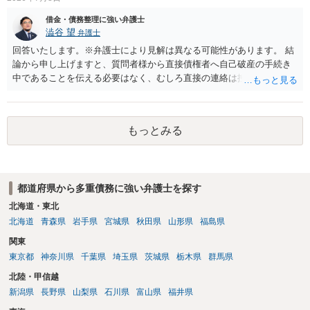
借金・債務整理に強い弁護士
澁谷 望
弁護士
回答いたします。※弁護士により見解は異なる可能性があります。 結
論から申し上げますと、質問者様から直接債権者へ自己破産の手続き
中であることを伝える必要はなく、むしろ直接の連絡は控えるべきと
いうのが私見です。 すでに弁護士へ都度報告されているのであれば、
弁護士からその債権者へ受任通知を送付してもらうのが原則となりま
す。ご自身で直接連絡をしてしまうと、債権者から強い口調で返済を
もっとみる
迫られたり、不適切な約束をさせられたりしてトラブルに発展するリ
スクがあるためおすすめできません。
都道府県から多重債務に強い弁護士を探す
北海道・東北
北海道
青森県
岩手県
宮城県
秋田県
山形県
福島県
関東
東京都
神奈川県
千葉県
埼玉県
茨城県
栃木県
群馬県
北陸・甲信越
新潟県
長野県
山梨県
石川県
富山県
福井県