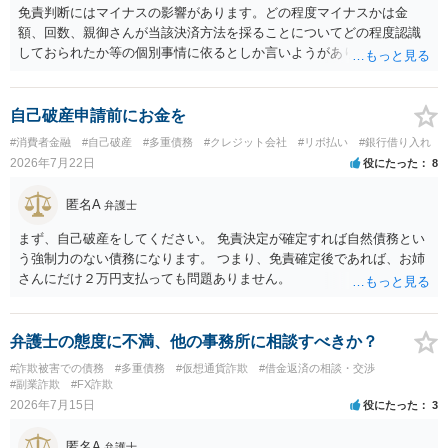
免責判断にはマイナスの影響があります。どの程度マイナスかは金
額、回数、親御さんが当該決済方法を採ることについてどの程度認識
しておられたか等の個別事情に依るとしか言いようがありません。 と
もあれ、依頼しておられる弁護士さんに直ちに具体的状況をお伝えに
なって相談し、善後策を考えることをお勧めします。
自己破産申請前にお金を
#消費者金融
#自己破産
#多重債務
#クレジット会社
#リボ払い
#銀行借り入れ
2026年7月22日
役にたった
8
匿名A
弁護士
まず、自己破産をしてください。 免責決定が確定すれば自然債務とい
う強制力のない債務になります。 つまり、免責確定後であれば、お姉
さんにだけ２万円支払っても問題ありません。
弁護士の態度に不満、他の事務所に相談すべきか？
#詐欺被害での債務
#多重債務
#仮想通貨詐欺
#借金返済の相談・交渉
#副業詐欺
#FX詐欺
2026年7月15日
役にたった
3
匿名A
弁護士