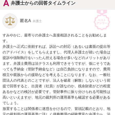
弁護士からの回答タイムライン
匿名A
弁護士
すみやかに、最寄りの弁護士へ直接相談されることをお勧めしま
す。

弁護士へ正式に依頼すれば、訴訟への対応（あるいは書面の提出等
のアドバイス）をしてもらえますし、代理人弁護士が就いた場合は
提訴や強制執行をいったん控える場合が多いなどのメリットがあり
ます。弁護士費用は法テラスも利用できそうですが、仮にそうであ
っても予納金（管財予納金など）は自己負担になりますので、費用
積立や親族からの援助などを考えることになります。なお、一般社
団法人の代表とのことですが、法人を破産（解散）しないという前
提で回答すると、出資者（社員）が誰なのか、残余財産がどの程度
あるかなどの検討が必要です。管財事件に振り分けられる可能性は
高いといえますが、地元の裁判所の運用基準も確認する必要がある
でしょう。

放置することは関係者に迷惑をかけるので、冒頭記載のとおり、地
元の裁判所の運用基準に詳しく債務整理の経験豊富な弁護士へ、法