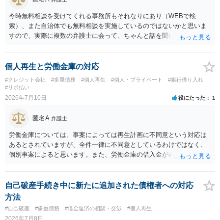
今時無料相談を受けてくれる事務所もそれなりにあり（WEBで検
索）、また自治体でも無料相談を実施しているのではないかと思いま
すので、実際に複数の弁護士に会って、ちゃんと話を聞いてくれる
方、高圧的ではない方に相談した方が良いでしょう。その弁護士の方
はそもそも事案を把握できていないようですので、御相談の案件につ
いては弁護士として能力不足なのかもしれません。相手にしない方が
個人再生と労働金庫の対応
良いと思います。ただ、仮想通貨詐欺の被害回復は現実的には難しい
#クレジット会社
#多重債務
#個人再生
#個人・プライベート
#銀行借り入れ
かもしれません。
#リボ払い
2026年7月10日
役にたった
1
匿名A
弁護士
労働金庫については、事案によっては再生計画に不同意という対応は
あるとされていますが、全件一律に不同意としているわけではなく、
個別事案によると思います。また、労働金庫の借入金が再生債権の総
額の過半数を超えていない場合には、不同意でも過度に気にする必要
はありません。労働金庫には、書面決議への同意について確認や根回
しをしておけば、問題にならないことも少なくないのではないかと思
自己破産手続き中に新たに追加された債権者への対応
います。個人再生の経験豊富な弁護士へ相談されればよいと思いま
方法
す。
#自己破産
#多重債務
#借金返済の相談・交渉
#個人再生
2026年7月8日