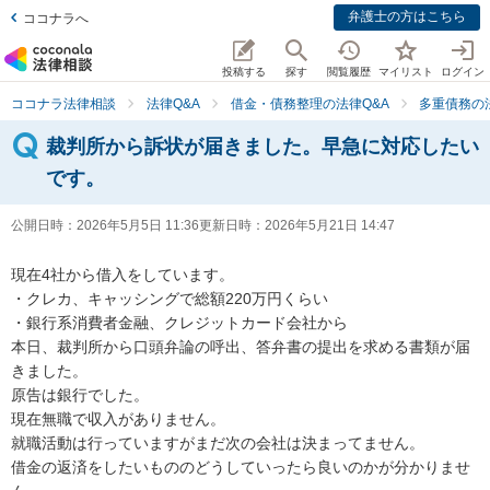
弁護士の方はこちら
ココナラへ
投稿する
探す
閲覧履歴
マイリスト
ログイン
ココナラ法律相談
法律Q&A
借金・債務整理の法律Q&A
多重債務の
裁判所から訴状が届きました。早急に対応したい
です。
公開日時：
2026年5月5日 11:36
更新日時：
2026年5月21日 14:47
現在4社から借入をしています。

・クレカ、キャッシングで総額220万円くらい

・銀行系消費者金融、クレジットカード会社から

本日、裁判所から口頭弁論の呼出、答弁書の提出を求める書類が届
きました。

原告は銀行でした。

現在無職で収入がありません。

就職活動は行っていますがまだ次の会社は決まってません。

借金の返済をしたいもののどうしていったら良いのかが分かりませ