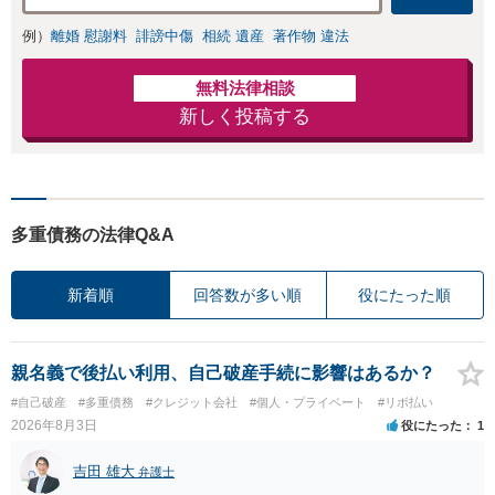
例）
離婚 慰謝料
誹謗中傷
相続 遺産
著作物 違法
無料法律相談
新しく投稿する
多重債務の法律Q&A
新着順
回答数が多い順
役にたった順
親名義で後払い利用、自己破産手続に影響はあるか？
#自己破産
#多重債務
#クレジット会社
#個人・プライベート
#リボ払い
2026年8月3日
役にたった
1
吉田 雄大
弁護士