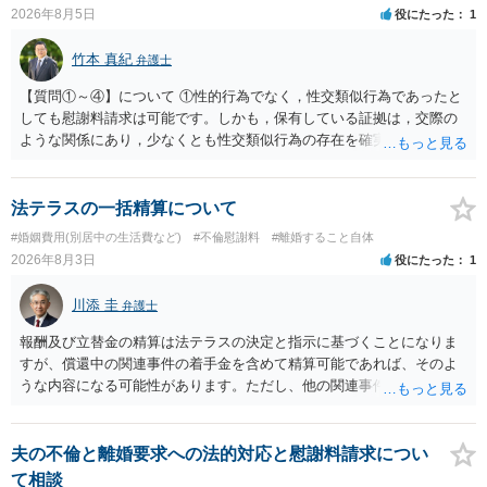
2026年8月5日
役にたった
1
竹本 真紀
弁護士
【質問①～④】について ①性的行為でなく，性交類似行為であったと
しても慰謝料請求は可能です。しかも，保有している証拠は，交際の
ような関係にあり，少なくとも性交類似行為の存在を確実に証明でき
るものです（裏を返せば，証拠で認められる範囲でしか認めていない
ことを窺わせるものです。）。ですから，慰謝料請求を進めることで
よいと思います。 ただ．慰謝料額については，婚姻破綻に至っていな
法テラスの一括精算について
いとして，この点を考慮されることになるかもしれません。 ②夫との
#婚姻費用(別居中の生活費など)
#不倫慰謝料
#離婚すること自体
今後のことを考えて書いてもらうか否かを検討するのがよいと思いま
2026年8月3日
役にたった
1
す。今ある証拠以上のことを証明（証明力を強めることも含む）でき
るのであれば，前向きに検討を進めるという考え方でもよいでしょ
川添 圭
弁護士
う。慰謝料請求としては証拠として使えることが前提であり，その価
値と夫との関係との均衡のように思います。 ③行政書士に委任をして
報酬及び立替金の精算は法テラスの決定と指示に基づくことになりま
いるのであれば，どのような内容の委任なのか不明ですが，その行政
すが、償還中の関連事件の着手金を含めて精算可能であれば、そのよ
書士との協議になると思います。請求するか，訴訟にするか，その点
うな内容になる可能性があります。ただし、他の関連事件でも相手方
の見極めや，相手方は性交類似行為は認めているのか，それさえも否
から金銭を取得できる場合には個別に考える場合もあります。個別事
定しているのかによって，考え方・進め方は変わってくると思いま
情によって対応が違いますので、法テラスへお尋ねいただいた方が確
す。 ④性交類似行為を認めているにもかかわらず支払を拒否するので
実です。
夫の不倫と離婚要求への法的対応と慰謝料請求につい
あれば，本人（行政書士でも同じだと思います。）への対応ではあま
て相談