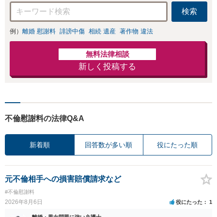
応可：開示請求の
検索
意見照会が来たと
きの対処法、被害
例）
離婚 慰謝料
誹謗中傷
相続 遺産
著作物 違法
者との示談交渉
無料法律相談
新しく投稿する
不倫慰謝料の法律Q&A
新着順
回答数が多い順
役にたった順
元不倫相手への損害賠償請求など
#不倫慰謝料
2026年8月6日
役にたった
1