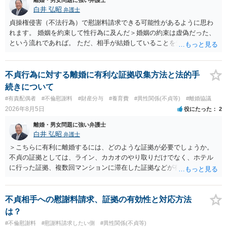
離婚・男女問題に強い弁護士
白井 弘昭
弁護士
貞操権侵害（不法行為）で慰謝料請求できる可能性があるように思わ
れます。 婚姻を約束して性行為に及んだ＞婚姻の約束は虚偽だった、
という流れであれば。 ただ、相手が結婚していることを知って行為に
及んでいるのであれば、婚姻できないことについて相談者さんの帰責
性も認められそうですので、あまり慰謝料は高額にならないように思
われます。 一度、最寄りの弁護士に相談してみてください。
不貞行為に対する離婚に有利な証拠収集方法と法的手
続きについて
#有責配偶者
#不倫慰謝料
#財産分与
#養育費
#異性関係(不貞等)
#離婚協議
2026年8月5日
役にたった
2
離婚・男女問題に強い弁護士
白井 弘昭
弁護士
＞こちらに有利に離婚するには、どのような証拠が必要でしょうか。
不貞の証拠としては、ライン、カカオのやり取りだけでなく、ホテル
に行った証拠、複数回マンションに滞在した証拠などが有効です。 不
貞の証拠があれば、離婚をさらに有利に進める（離婚したい時期に離
婚する、慰謝料をとるなど）ことができると思われます。 ただし、不
貞発覚後、長期間同居を続けると、不貞を許したとの評価につながる
不貞相手への慰謝料請求、証拠の有効性と対応方法
場合がありますので、ご注意ください。 以上、ご参考まで。
は？
#不倫慰謝料
#慰謝料請求したい側
#異性関係(不貞等)