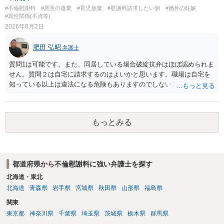
り変わらないように思います。減額で折り合えるなら本人様の交渉で
#不倫慰謝料
#悪意の遺棄
#育児放棄
#慰謝料請求したい側
#婚外の妊娠
もよいように思いますが，ゼロかどうかの観点であれば，訴訟に進む
#異性関係(不貞等)
しかなくなるようにも思います。そうしますと，お近くの弁護士に相
2026年8月2日
談して進めることを検討した方がよいようにも思います。
肥田 弘昭
弁護士
質問1は可能です。また、同居している場合破綻抗弁はほぼ認められま
せん。質問２は自宅に請求するのはよいかと思います。職場は自宅を
知っている以上は違法になる危険もありますのでしない方が良いで
す。質問３は可能かと思います。質問４は悪意の遺棄などに該当する
かと思います。有責配偶者ですので相手方からの離婚は拒否しても仮
に訴訟されても法的に成立しません。質問５は認知すると養育費支払
もっとみる
い、相続権が発生します。合意があれば法的に可能ですが法律で強制
することはできません。質問６は可能です。質問７は不貞行為の写真
データ（ハメ撮り）、第三者撮影の腕組み写真、夫の自白録音まであ
るのであれば十分かと思います。ご参考にしてください。
都道府県から不倫慰謝料に強い弁護士を探す
北海道・東北
北海道
青森県
岩手県
宮城県
秋田県
山形県
福島県
関東
東京都
神奈川県
千葉県
埼玉県
茨城県
栃木県
群馬県