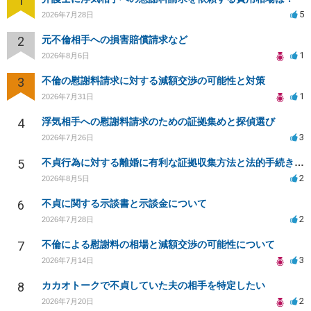
1
5
2026年7月28日
2
元不倫相手への損害賠償請求など
1
2026年8月6日
3
不倫の慰謝料請求に対する減額交渉の可能性と対策
1
2026年7月31日
4
浮気相手への慰謝料請求のための証拠集めと探偵選び
3
2026年7月26日
5
不貞行為に対する離婚に有利な証拠収集方法と法的手続きについて
2
2026年8月5日
6
不貞に関する示談書と示談金について
2
2026年7月28日
7
不倫による慰謝料の相場と減額交渉の可能性について
3
2026年7月14日
8
カカオトークで不貞していた夫の相手を特定したい
2
2026年7月20日