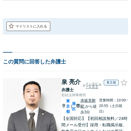
マイリストに入れる
この質問に回答した弁護士
泉 亮介
東京都
インタビュ
ーを見る
弁護士
彩結法律事務所
赤坂見附
営業時間：10:00~
東
港
20:55（土日祝
京
駅
から徒
|
区
都
日）
歩3分
【全国対応】【初回相談無料／24時
間メール受付】採用・転職掲示板、