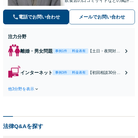
飲食店の口コミサイトなどの風評被
害対策など実績あり！【刑事】犯罪
の種類を問わず相談可。可能な限り
電話でお問い合わせ
メールでお問い合わせ
早期対応で駆けつけサポート【労
働】不当解雇・残業代請求はおまか
せください
注力分野
離婚・男女問題
【土日・夜間対応
事例1件
料金表有
可】【初回相談30
分無料】「相手方
から書面を提示さ
インターネット
【初回相談30分無
事例3件
料金表有
れたら、サインす
料】状況に応じて
る前にご相談を」
手段を使い分け、
経験豊富な弁護士
他3分野を表示
適切な方法で投稿
が全力で交渉にあ
の削除・発信者情
たります！相手方
報開示請求をおこ
と直接話す精神的
ないます「企業や
負担を軽減「弁護
お店の風評被害対
士の交渉で慰謝料
策／売り上げ低下
金額アップ／減額
法律Q&Aを探す
防止のために尽
交渉も対応可」
力」加害者側の対
【完全個室対応】