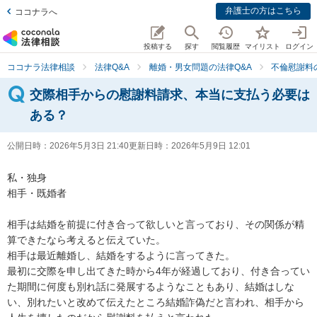
弁護士の方はこちら
ココナラへ
投稿する
探す
閲覧履歴
マイリスト
ログイン
ココナラ法律相談
法律Q&A
離婚・男女問題の法律Q&A
不倫慰謝料
交際相手からの慰謝料請求、本当に支払う必要は
ある？
公開日時：
2026年5月3日 21:40
更新日時：
2026年5月9日 12:01
私・独身

相手・既婚者

相手は結婚を前提に付き合って欲しいと言っており、その関係が精
算できたなら考えると伝えていた。

相手は最近離婚し、結婚をするように言ってきた。

最初に交際を申し出てきた時から4年が経過しており、付き合ってい
た期間に何度も別れ話に発展するようなこともあり、結婚はしな
い、別れたいと改めて伝えたところ結婚詐偽だと言われ、相手から