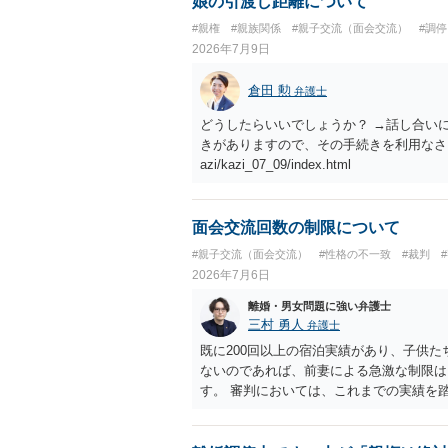
娘の引渡し距離について
#親権
#親族関係
#親子交流（面会交流）
#調停
2026年7月9日
倉田 勲
弁護士
どうしたらいいでしょうか？ →話し合い
きがありますので、その手続きを利用なさってください。 ht
azi/kazi_07_09/index.html
面会交流回数の制限について
#親子交流（面会交流）
#性格の不一致
#裁判
2026年7月6日
離婚・男女問題に強い弁護士
三村 勇人
弁護士
既に200回以上の宿泊実績があり、子供
ないのであれば、前妻による急激な制限は
す。 審判においては、これまでの実績を
と思われます。