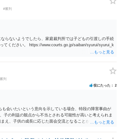
#審判
にならないようでしたら、家庭裁判所では子どもの引渡しの手続
tps://www.courts.go.jp/saiban/syurui/syurui_k
#審判
役にたった
2
たちも会いたいという意向を示している場合、特段の障害事由が
、子の利益の観点から不当とされる可能性が高いと考えられま
踏まえ、子供の成長に応じた面会交流となることが期待できるか