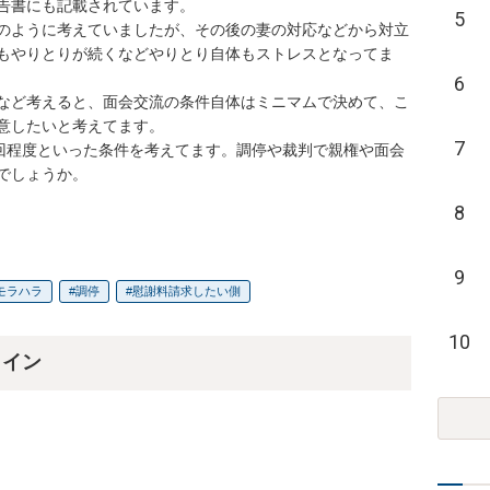
告書にも記載されています。

5
のように考えていましたが、その後の妻の対応などから対立
もやりとりが続くなどやりとり自体もストレスとなってま
6
など考えると、面会交流の条件自体はミニマムで決めて、こ
意したいと考えてます。

7
1回程度といった条件を考えてます。調停や裁判で親権や面会
しょうか。

8
9
モラハラ
調停
慰謝料請求したい側
10
ライン