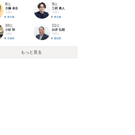
8
9
位
位
大橋 卓生
三村 勇人
弁護士
弁護士
東京都
東京都
10
11
位
位
小杉 和
白井 弘昭
弁護士
弁護士
京都府
愛知県
もっと見る