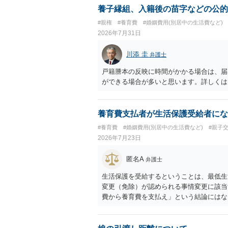
養子縁組、入籍後の苗字などの公的
#親権
#養育費
#婚姻費用(別居中の生活費など)
2026年7月31日
川添 圭
弁護士
戸籍謄本の反映に時間がかかる場合は、届
ができる場合が多いと思います。詳しくは
養育費支払者が生活保護受給者にな
#養育費
#婚姻費用(別居中の生活費など)
#親子
2026年7月23日
匿名A
弁護士
生活保護を受給するということは、最低生
変更（免除）が認められる事情変更に該当
費から養育費を支払え」という結論にはな
たり役所から何らかのペナルティが課され
ということになるので、生活保護を受給す
調停申立てをすべきでしょう。