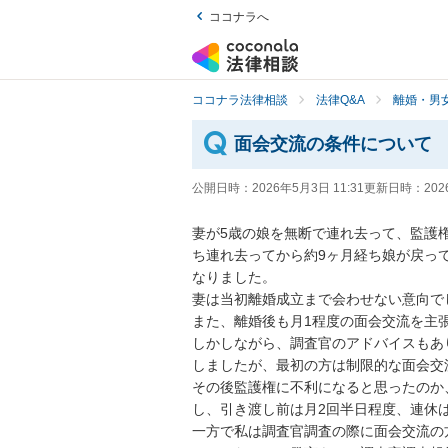
ココナラへ
ココナラ法律相談
法律Q&A
離婚・男
面会交流の条件について
公開日時：
2026年5月3日 11:31
更新日時：
202
妻が5歳の娘を無断で連れ去って、監護
ち連れ去ってから約9ヶ月経ち娘が戻っ
なりました。

妻は当初離婚成立まで会わせない意向でし
また、離婚後も月1程度の面会交流を主張
しかしながら、調査官のアドバイスもあ
しましたが、最初の方は制限的な面会交流
その後監護権に不利になると思ったのか
し、引き渡し前は月2回半日程度、連休は
一方で私は調査官調査の際に面会交流の