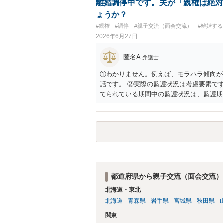
離婚調停中です。夫が「親権は絶対
ょうか？
#親権
#調停
#親子交流（面会交流）
#離婚す
2026年6月27日
匿名A
弁護士
①わかりません。例えば、モラハラ傾向が
話です。 ②実際の監護状況は考慮要素で
てられている期間中の監護状況は、監護期
ではないかと思います。 ③あなたが主た
あるでしょう。ただ、本案の前に保全処分
判断する）事案もあります。弁護士へ依頼
できると思います。
都道府県から親子交流（面会交流）
北海道・東北
北海道
青森県
岩手県
宮城県
秋田県
関東