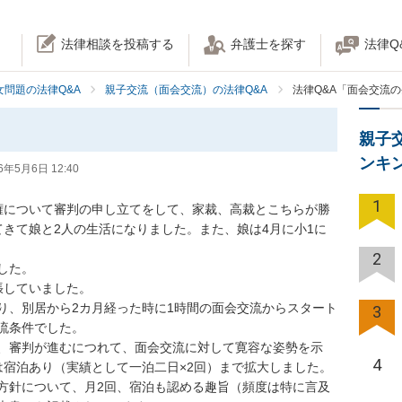
法律相談を投稿する
弁護士を探す
法律Q
女問題の法律Q&A
親子交流（面会交流）の法律Q&A
法律Q&A「面会交流
親子
ンキ
6年5月6日 12:40
1
権について審判の申し立てをして、家裁、高裁とこちらが勝
てきて娘と2人の生活になりました。また、娘は4月に小1に
2
た。

していました。

り、別居から2カ月経った時に1時間の面会交流からスタート
3
条件でした。

、審判が進むにつれて、面会交流に対して寛容な姿勢を示
4
宿泊あり（実績として一泊二日×2回）まで拡大しました。

方針について、月2回、宿泊も認める趣旨（頻度は特に言及