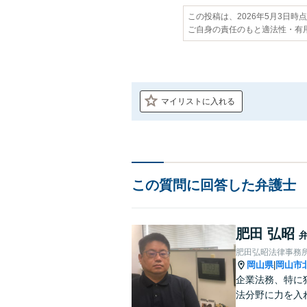
この投稿は、2026年5月3日時
ご自身の責任のもと適法性・有
マイリストに入れる
この質問に回答した弁護士
肥田 弘昭
肥田弘昭法律事務
岡山県
岡山市
|
企業法務、特に
法分野に力を入