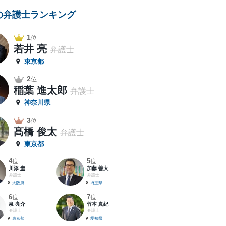
の弁護士ランキング
1
位
若井 亮
弁護士
東京都
2
位
稲葉 進太郎
弁護士
神奈川県
3
位
髙橋 俊太
弁護士
東京都
4
5
位
位
川添 圭
加藤 善大
弁護士
弁護士
大阪府
埼玉県
6
7
位
位
泉 亮介
竹本 真紀
弁護士
弁護士
東京都
愛知県