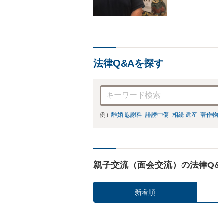
法律Q&Aを探す
例）
離婚 慰謝料
誹謗中傷
相続 遺産
著作物
親子交流（面会交流）の法律Q
新着順