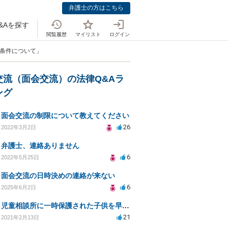
弁護士の方はこちら
&Aを探す
閲覧履歴
マイリスト
ログイン
の条件について」
交流（面会交流）の法律Q&Aラ
ング
面会交流の制限について教えてください
26
2022年3月2日
弁護士、連絡ありません
6
2022年5月25日
面会交流の日時決めの連絡が来ない
6
2025年6月2日
児童相談所に一時保護された子供を早く返してもらうために何をしたら良いでしょうか？
21
2021年2月13日