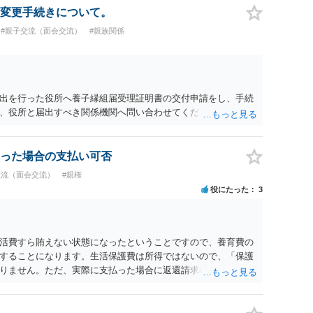
変更手続きについて。
#親子交流（面会交流）
#親族関係
出を行った役所へ養子縁組届受理証明書の交付申請をし、手続
、役所と届出すべき関係機関へ問い合わせてください。
った場合の支払い可否
交流（面会交流）
#親権
役にたった
3
活費すら賄えない状態になったということですので、養育費の
することになります。生活保護費は所得ではないので、「保護
りません。ただ、実際に支払った場合に返還請求権が認められ
たりするわけではなく、「残りのお金で自己責任で生活せよ」
ることになった時はすみやかに合意のための話し合いあるいは