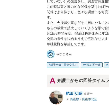
していない）の発言をし、調査官調査報
この時は妻と協力的な関係を築ければそ
関係はより強まり、色々な調整にも何度
す。

また、今後習い事などを土日にやること
ちらの裁量で拡大していくような形で合
月1回5時間程度、宿泊は長期休みに年
交流の条件を決めるうえで不利なりますで
単独親権を希望してます。
みなと さん
親子交流（面会交流）
性格の不一致
弁護士からの回答タイム
肥田 弘昭
弁護士
岡山県
>
岡山市北区