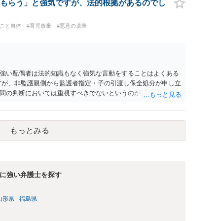
もらう」と強気ですが、法的根拠があるのでし
ること自体
#育児放棄
#悪意の遺棄
強い配偶者は法的知識もなく強気な言動をすることはよくある
すが、非監護親側から監護者指定・子の引渡し保全処分が申し立
間の判断においては重視すべきでないというのが実務の考え方
る監護者なのであれば監護者指定等の審判が認められる可能性は
（仮処分）を先行して出すことには慎重になる（本案と同時に
済みであれば、見通しについては担当弁護士の意見が最も信頼
もっとみる
に強い弁護士を探す
山形県
福島県