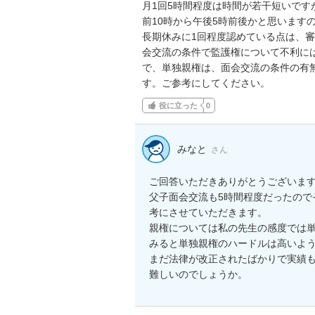
月1回5時間程度は時間が若干短いです
前10時から午後5時前後かと思います
長期休みに1回程度認めている点は、
会交流の条件で監護権について不利に
で、単独親権は、面会交流の条件の有
す。ご参考にしてください。
役に立った
0
みなと
さん
ご回答いただきありがとうございます
父子面会交流も5時間程度だったので
考にさせていただきます。

親権については私の先生の感度では
みると単独親権のハードルは高いよう
まだ法律が改正されたばかりで実績
難しいのでしょうか。