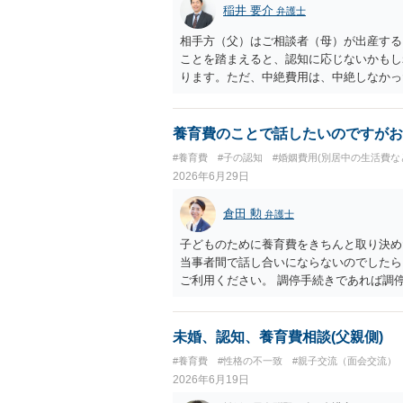
稲井 要介
弁護士
相手方（父）はご相談者（母）が出産する
ことを踏まえると、認知に応じないかもし
ります。ただ、中絶費用は、中絶しなかっ
養育費のことで話したいのですがお
#養育費
#子の認知
#婚姻費用(別居中の生活費な
2026年6月29日
倉田 勲
弁護士
子どものために養育費をきちんと取り決め
当事者間で話し合いにならないのでしたら
ご利用ください。 調停手続きであれば調
ます。 仮に合意が成立しなければ裁判官
ります。
未婚、認知、養育費相談(父親側)
#養育費
#性格の不一致
#親子交流（面会交流）
2026年6月19日