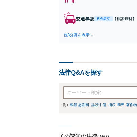
権/
交通事故
【相談無料】
料金表有
対応/後遺障
られるように
他3分野を表示
法律Q&Aを探す
例）
離婚 慰謝料
誹謗中傷
相続 遺産
著作物
子の認知の法律Q&A