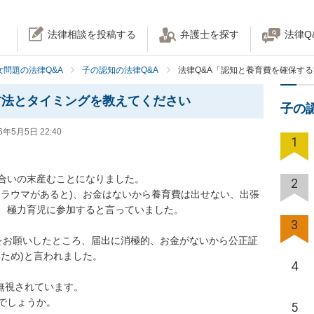
法律相談を投稿する
弁護士を探す
法律Q
女問題の法律Q&A
子の認知の法律Q&A
法律Q&A「認知と養育費を確保す
方法とタイミングを教えてください
子の
6年5月5日 22:40
1
合いの末産むことになりました。

2
トラウマがあると)、お金はないから養育費は出せない、出張
、極力育児に参加すると言っていました。

3
をお願いしたところ、届出に消極的、お金がないから公正証
ため)と言われました。

4
無視されています。

しょうか。

5