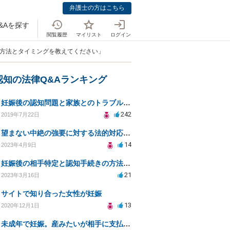
弁護士の方はこちら
&Aを探す
閲覧履歴
マイリスト
ログイン
る方法とタイミングを教えてください」
認知の法律Q&Aランキング
妊娠後の認知問題と家族とのトラブル解決策を求めて
242
2019年7月22日
望まない中絶の強要に対する法的対応と自己防衛策
14
2023年4月9日
妊娠後の相手特定と認知手続きの方法についての相談
21
2023年3月16日
サイトで知り合った女性が妊娠
13
2020年12月1日
未成年で妊娠。産みたいが相手に支払い能力がない場合。