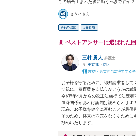
この場合生まれた後に動くべきですか？
きうい さん
子の認知
養育費
ベストアンサーに選ばれた
三村 勇人
弁護士
東京都
>
港区
離婚・男女問題に注力する弁
お子様を守るために、認知請求をしてく
父親に、養育費を支払うかどうかの裁量
令和8年4月からの改正法施行で法定養
血縁関係があれば認知は認められますの
現在、お子様を健全に産むことが最優先
そのため、将来の不安をなくすために
勧めいたします。