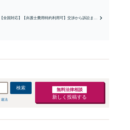
養育費/親権/子の引き渡し、解決実績が豊富
【全国対応】【弁護士費用特約利用可】交渉から訴訟まで
害等級・過失割合・主婦休損・評価損等、正当な賠償が得
サポート
検索
無料法律相談
新しく投稿する
 違法