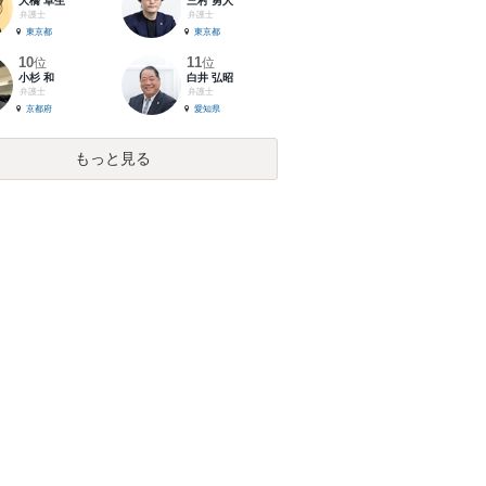
大橋 卓生
三村 勇人
弁護士
弁護士
東京都
東京都
10
11
位
位
小杉 和
白井 弘昭
弁護士
弁護士
京都府
愛知県
もっと見る