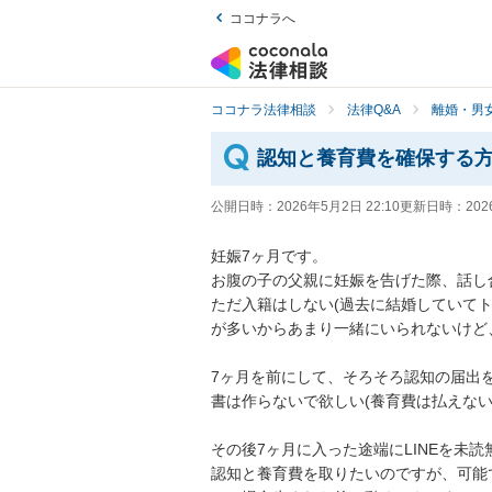
ココナラへ
ココナラ法律相談
法律Q&A
離婚・男
認知と養育費を確保する
公開日時：
2026年5月2日 22:10
更新日時：
202
妊娠7ヶ月です。

お腹の子の父親に妊娠を告げた際、話し
ただ入籍はしない(過去に結婚していて
が多いからあまり一緒にいられないけど
7ヶ月を前にして、そろそろ認知の届出
書は作らないで欲しい(養育費は払えない
その後7ヶ月に入った途端にLINEを未読
認知と養育費を取りたいのですが、可能で