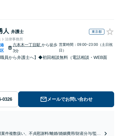
勇人
弁護士
東京都
スト法律事務所
六本木一丁目駅
から徒歩
営業時間：09:00~23:00（土日祝
港
|
区
日）
3分
職員から弁護士へ】◆初回相談無料（電話相談・WEB面
メールでお問い合わせ
模案件複数扱い、不貞慰謝料/離婚/婚姻費用/財産分与/監護