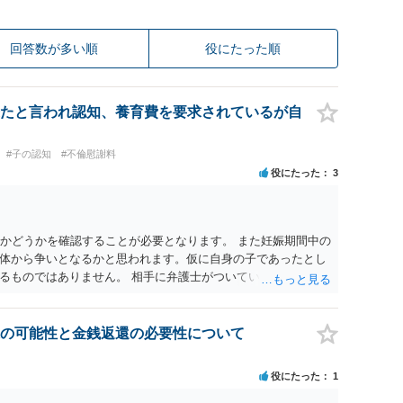
回答数が多い順
役にたった順
たと言われ認知、養育費を要求されているが自
#子の認知
#不倫慰謝料
役にたった
3
のかどうかを確認することが必要となります。 また妊娠期間中の
体から争いとなるかと思われます。仮に自身の子であったとし
るものではありません。 相手に弁護士がついているということ
て一度ご自身も個別に弁護士に相談をされたほうが良いでしょ
の可能性と金銭返還の必要性について
役にたった
1