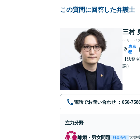
この質問に回答した弁護士
三村 
ベリーベ
東京
都
【法務省
談）
電話でお問い合わせ
注力分野
離婚・男女問題
大規
料金表有