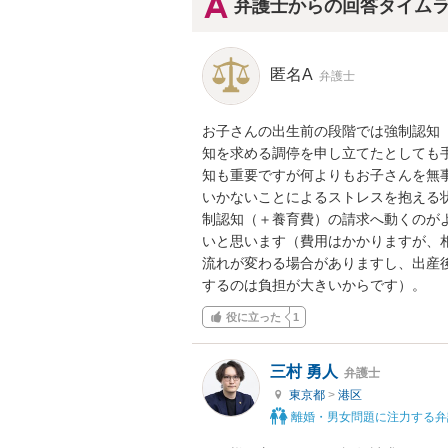
弁護士からの回答タイム
匿名A
弁護士
お子さんの出生前の段階では強制認知
知を求める調停を申し立てたとしても
知も重要ですが何よりもお子さんを無
いかないことによるストレスを抱える
制認知（＋養育費）の請求へ動くのが
いと思います（費用はかかりますが、
流れが変わる場合がありますし、出産
するのは負担が大きいからです）。
役に立った
1
三村 勇人
弁護士
東京都
>
港区
離婚・男女問題に注力する弁