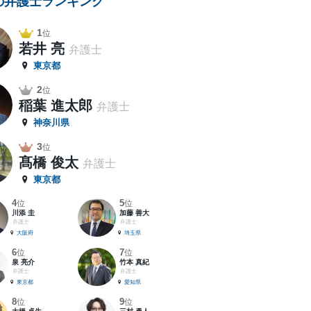
の弁護士ランキング
1
位
若井 亮
弁護士
東京都
2
位
稲葉 進太郎
弁護士
神奈川県
3
位
髙橋 俊太
弁護士
東京都
4
5
位
位
川添 圭
加藤 善大
弁護士
弁護士
大阪府
埼玉県
6
7
位
位
泉 亮介
竹本 真紀
弁護士
弁護士
東京都
愛知県
8
9
位
位