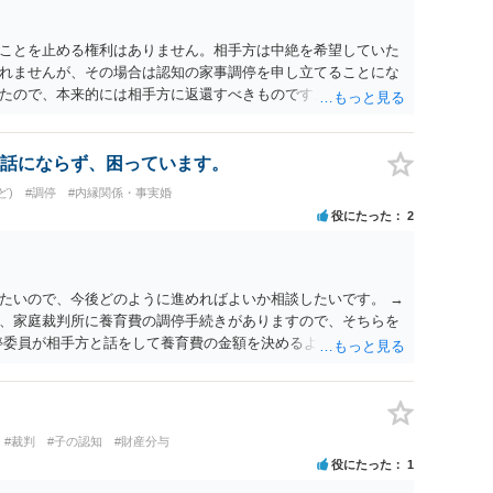
ことを止める権利はありません。相手方は中絶を希望していた
れませんが、その場合は認知の家事調停を申し立てることにな
たので、本来的には相手方に返還すべきものです。
話にならず、困っています。
ど)
#調停
#内縁関係・事実婚
役にたった
2
たいので、今後どのように進めればよいか相談したいです。 →
、家庭裁判所に養育費の調停手続きがありますので、そちらを
停委員が相手方と話をして養育費の金額を決めるよう勧めてくれ
が金額を判断する審判手続きに進みますので、金額は確実に決ま
#裁判
#子の認知
#財産分与
役にたった
1