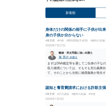
新着順
身体だけの関係の相手に子供が出来
身の子供か分からない
#養育費
#中絶
#異性関係(不貞等)
#婚外の妊娠
2026年7月17日
離婚・男女問題に強い弁護士
泉 亮介
弁護士
まずはDNA鑑定等を通してご自身の子な
収入補償については、そもそも支払義務自
て、そのことから当然に補償義務が発生す
であれば、依頼をするかしないかは別とし
う。
認知と養育費請求における詐欺主張
#養育費
#子の認知
#婚外の妊娠
#中絶
2026年7月4日