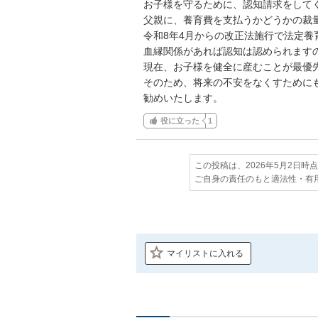
お子様を守るために、認知請求をしてく
父親に、養育費を支払うかどうかの裁量
令和8年4月からの改正法施行で法定養
血縁関係があれば認知は認められますの
現在、お子様を健全に産むことが最優先
そのため、将来の不安をなくすために
勧めいたします。
役に立った
1
この投稿は、2026年5月2日時
ご自身の責任のもと適法性・有
マイリストに入れる