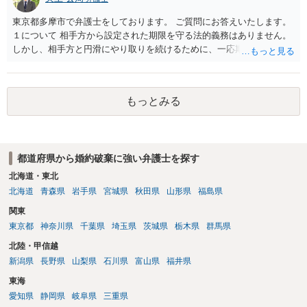
東京都多摩市で弁護士をしております。 ご質問にお答えいたします。
１について 相手方から設定された期限を守る法的義務はありません。
しかし、相手方と円滑にやり取りを続けるために、一応期限を守って
連絡を取ることもあり得ます。 弁護士に相談してから連絡をしたい
が、期限を守らないのもご不安という場合には、「弁護士に相談して
から連絡するので少々お待ちください」という旨の連絡を入れておく
もっとみる
こともあります。 ２について 求償権の請求と婚約破棄の慰謝料請求
は、法的には別の議論ではありますが、事実上の繋がりがないわけで
はありません。 例えば、既婚者であるにもかかわらず、結婚するとい
うことを匂わせて不貞関係になったというような場合には、求償権の
都道府県から婚約破棄に強い弁護士を探す
負担割合が高くなり、婚約破棄の慰謝料も払う必要が生じるという可
能性もないわけではありません。 ただし、法律上重婚は認められてい
北海道・東北
ないので、既婚者同士の婚約が成立するかといわれると、成立しない
北海道
青森県
岩手県
宮城県
秋田県
山形県
福島県
と判断される可能性の方が高いと思われます。 ３について 和解をする
関東
際には、清算条項という定めを設けることがほとんどです。 清算条項
東京都
神奈川県
千葉県
埼玉県
茨城県
栃木県
群馬県
を定めることによって、「これをもってお互いに今後一切請求しな
い」ことを双方が誓約することになります。 上記はあくまでも一般論
北陸・甲信越
としての回答となります。 詳細なご事情をお伺いすればより適切な回
新潟県
長野県
山梨県
石川県
富山県
福井県
答ができるかと存じます。 弁護士に相談すべき事案かと存じますの
東海
で、お早めにご相談されることをお勧めいたします。
愛知県
静岡県
岐阜県
三重県