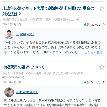
慰謝料は生じないことが多いと思われます。 お怒りはごもっともです
が、仮に交際を進めたとしても後に相手を信頼できなくなる可能性が
未成年の娘がネット恋愛で慰謝料請求を受けた場合の
高かったということですので、むしろ結婚しなくてよかったと割り切
対処法は？
って、交際を終わらせるのがよいと思います。
#慰謝料請求された側
#婚約破棄
#裁判
#慰謝料請求したい側
2026年7月27日
役にたった
3
王 宣麟
弁護士
本件において、そもそもご息女様の相手方に対する権利侵害があるの
かどうかも疑わしい案件なので、あまり気にされる必要はないのでは
ないかと思います。 なお、LINEアカウントからであっても、そこに紐
づけられた電話番号の開示→携帯電話会社から氏名・住所が開示され
るパターンはありえるものの、本件のような精神的損害が発生したと
明確にいえないような案件において開示がなされる可能性も低いので
中絶費用の請求について
はないかと推察します。
#中絶
#音信不通
#婚外の妊娠
#慰謝料請求したい側
#婚約破棄
#異性関係(不貞等)
2026年7月23日
役にたった
2
正木 友啓
弁護士
間に弁護士を入れると、費用対効果の観点から損になってしまう可能
性があります 無料あるいは安価な相談料の弁護士事務所に一度相談に