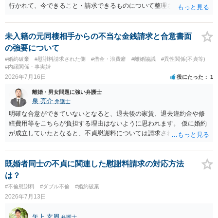
行かれて、今できること・請求できるものについて整理されるのがよ
いかと思います
未入籍の元同棲相手からの不当な金銭請求と合意書面
の強要について
#婚約破棄
#慰謝料請求された側
#借金・浪費癖
#離婚協議
#異性関係(不貞等)
#内縁関係・事実婚
2026年7月16日
役にたった
1
離婚・男女問題に強い弁護士
泉 亮介
弁護士
明確な合意ができていないとなると、退去後の家賃、退去違約金や修
繕費用等をこちらが負担する理由はないように思われます。 仮に婚約
が成立していたとなると、不貞慰謝料については請求される可能性が
あるため検討しておく必要があるでしょう。 弁護士を立てる予定であ
れば早めに弁護士に相談し、弁護士から回答をさせると良いでしょ
う。
既婚者同士の不貞に関連した慰謝料請求の対応方法
は？
#不倫慰謝料
#ダブル不倫
#婚約破棄
2026年7月13日
矢上 玄周
弁護士