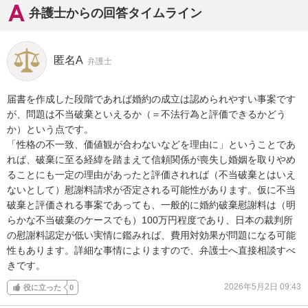
弁護士からの回答タイムライン
匿名A
弁護士
届書を作成した段階であれば婚約の成立は認められやすい事案です
が、問題は不当破棄といえるか（＝不法行為と評価できるかどう
か）という点です。

「性格の不一致、価値観が合わないなどを理由に」ということであ
れば、破棄に至る経緯を踏まえて信頼関係が喪失し婚姻を取りやめ
ることにも一定の理由があったと評価されれば（不当破棄とはいえ
ないとして）慰謝料請求が否定される可能性があります。仮に不当
破棄と評価される事案であっても、一般的に婚約破棄慰謝料は（明
らかな不当破棄のケースでも）100万円程度であり、日本の裁判所
の慰謝料認定が低い実情に鑑みれば、費用対効果が問題になる可能
性もあります。詳細な事情によりますので、弁護士へ直接相談すべ
きです。
2026年5月2日 09:43
役に立った
0