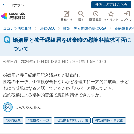
弁護士の方はこちら
ココナラへ
投稿する
探す
閲覧履歴
マイリスト
ログイン
ココナラ法律相談
法律Q&A
離婚・男女問題の法律Q&A
婚約破棄の
婚姻届と養子縁組届を破棄時の慰謝料請求可否に
ついて
公開日時：
2026年5月2日 09:43
更新日時：
2026年5月5日 10:40
婚姻届と養子縁組届記入済みだが提出前。

性格の不一致、価値観が合わないなどを理由に一方的に破棄。子ど
もにも父親になると話していたため「パパ」と呼んでいる。

婚約破棄による精神的苦痛で慰謝料請求できますか。
しんちゃん さん
婚約破棄
性格の不一致
慰謝料請求したい側
内縁関係・事実婚