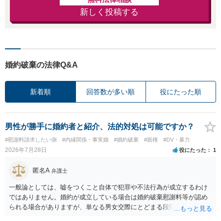
新しく投稿する
婚約破棄の法律Q&A
新着順
回答数が多い順
役にたった順
男性が勝手に婚約者と紹介、法的対処は可能ですか？
#慰謝料請求したい側
#内縁関係・事実婚
#婚約破棄
#親権
#DV・暴力
2026年7月28日
役にたった
1
匿名A
弁護士
一般論としては、嘘をつくこと自体で犯罪や不法行為が成立するわけ
ではありません。婚約が成立している場合は婚約破棄慰謝料等が認め
られる場合がありますが、単なる男女交際にとどまる段階の場合、独
身偽装その他貞操権侵害事案は別として、信頼関係破壊行為について