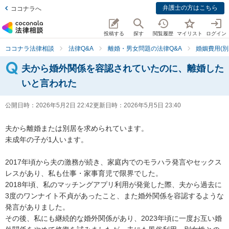
弁護士の方はこちら
ココナラへ
投稿する
探す
閲覧履歴
マイリスト
ログイン
ココナラ法律相談
法律Q&A
離婚・男女問題の法律Q&A
婚姻費用(別
夫から婚外関係を容認されていたのに、離婚した
いと言われた
公開日時：
2026年5月2日 22:42
更新日時：
2026年5月5日 23:40
夫から離婚または別居を求められています。

未成年の子が1人います。

2017年頃から夫の激務が続き、家庭内でのモラハラ発言やセックス
レスがあり、私も仕事・家事育児で限界でした。

2018年頃、私のマッチングアプリ利用が発覚した際、夫から過去に
3度のワンナイト不貞があったこと、また婚外関係を容認するような
発言がありました。

その後、私にも継続的な婚外関係があり、2023年頃に一度お互い婚