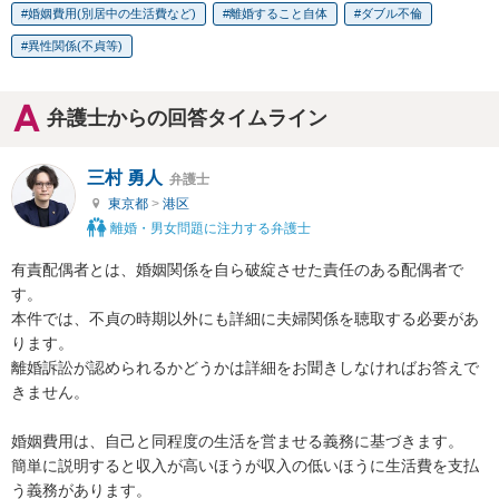
婚姻費用(別居中の生活費など)
離婚すること自体
ダブル不倫
異性関係(不貞等)
弁護士からの回答タイムライン
三村 勇人
弁護士
東京都
>
港区
離婚・男女問題に注力する弁護士
有責配偶者とは、婚姻関係を自ら破綻させた責任のある配偶者で
す。

本件では、不貞の時期以外にも詳細に夫婦関係を聴取する必要があ
ります。

離婚訴訟が認められるかどうかは詳細をお聞きしなければお答えで
きません。

婚姻費用は、自己と同程度の生活を営ませる義務に基づきます。

簡単に説明すると収入が高いほうが収入の低いほうに生活費を支払
う義務があります。
