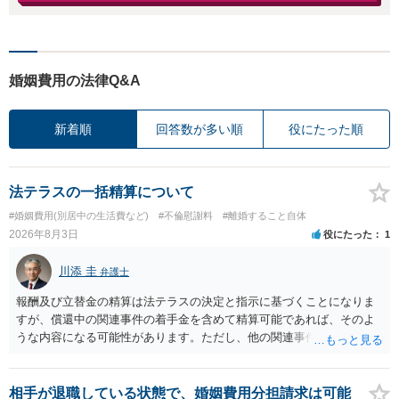
婚姻費用の法律Q&A
新着順
回答数が多い順
役にたった順
法テラスの一括精算について
#婚姻費用(別居中の生活費など)
#不倫慰謝料
#離婚すること自体
2026年8月3日
役にたった
1
川添 圭
弁護士
報酬及び立替金の精算は法テラスの決定と指示に基づくことになりま
すが、償還中の関連事件の着手金を含めて精算可能であれば、そのよ
うな内容になる可能性があります。ただし、他の関連事件でも相手方
から金銭を取得できる場合には個別に考える場合もあります。個別事
情によって対応が違いますので、法テラスへお尋ねいただいた方が確
実です。
相手が退職している状態で、婚姻費用分担請求は可能