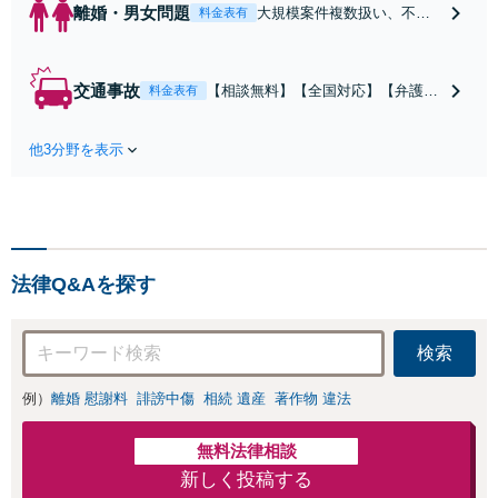
離婚・男女問題
大規模案件複数扱い、不貞
料金表有
慰謝料/離婚/婚姻費用/財産
分与/監護権/養育費/親権/子
の引き渡し、解決実績が豊
交通事故
【相談無料】【全国対応】【弁護士
料金表有
富
費用特約利用可】交渉から訴訟まで
対応/後遺障害等級・過失割合・主婦
他3分野を表示
休損・評価損等、正当な賠償が得ら
れるようにサポート
法律Q&Aを探す
検索
例）
離婚 慰謝料
誹謗中傷
相続 遺産
著作物 違法
無料法律相談
新しく投稿する