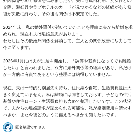
外関係をやめて修復を試みましたが、夫にも風俗利用、別女性との
交際、避妊具やラブホテルのカードが見つかるなどの経緯があり修
復が失敗に終わり、その後も関係は不安定でした。

2024年末、私の婚外関係が続いていたことを理由に夫から離婚を求
められ、現在も夫は離婚意思があります。

わたしはその後婚外関係を解消して、主人との関係改善に尽力して
今に至ります。

2026年1月には夫が別居を開始し、「調停や裁判になってでも離婚
したい」と言われました。双方に婚外関係等の経緯があり、私だけ
が一方的に有責であるという整理には納得していません。

現在、夫は一時的な別居先を持ち、住民票や自宅、生活費負担は大
きく変えていません。私は離婚には同意しておらず、子どもの生活
基盤や住宅ローン・生活費負担も含めて整理したいです。この状況
で、夫からの離婚請求が認められる可能性、私が婚姻費用を請求す
べきか、また今後どのように備えるべきかを知りたいです。
匿名希望です さん