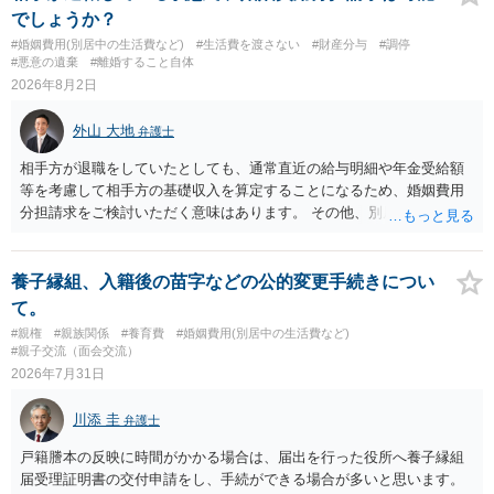
でしょうか？
#婚姻費用(別居中の生活費など)
#生活費を渡さない
#財産分与
#調停
#悪意の遺棄
#離婚すること自体
2026年8月2日
外山 大地
弁護士
相手方が退職をしていたとしても、通常直近の給与明細や年金受給額
等を考慮して相手方の基礎収入を算定することになるため、婚姻費用
分担請求をご検討いただく意味はあります。 その他、別居の経緯、質
問者様の年収、監護されているお子様がいるかといった事情をふまえ
て、ご検討いただくのが良いかと思います。
養子縁組、入籍後の苗字などの公的変更手続きについ
て。
#親権
#親族関係
#養育費
#婚姻費用(別居中の生活費など)
#親子交流（面会交流）
2026年7月31日
川添 圭
弁護士
戸籍謄本の反映に時間がかかる場合は、届出を行った役所へ養子縁組
届受理証明書の交付申請をし、手続ができる場合が多いと思います。