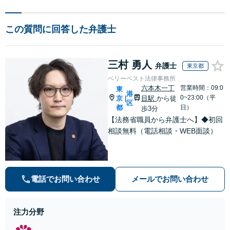
この質問に回答した弁護士
三村 勇人
弁護士
東京都
ベリーベスト法律事務所
六本木一丁
営業時間：09:0
東
港
0~23:00（平
京
目駅
から徒
|
区
都
日）
歩3分
【法務省職員から弁護士へ】◆初回
相談無料（電話相談・WEB面談）
電話でお問い合わせ
メールでお問い合わせ
注力分野