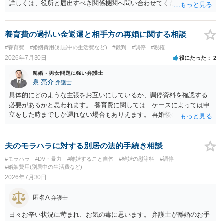
詳しくは、役所と届出すべき関係機関へ問い合わせてください。
養育費の過払い金返還と相手方の再婚に関する相談
#養育費
#婚姻費用(別居中の生活費など)
#裁判
#調停
#親権
2026年7月30日
役にたった
2
離婚・男女問題に強い弁護士
泉 亮介
弁護士
具体的にどのような主張をお互いにしているか、調停資料を確認する
必要があるかと思われます。 養育費に関しては、ケースによっては申
立をした時までしか遡れない場合もありえます。 再婚後の相手方の行
動がどのようなものであったのかも重要であるため、相手が再婚後の
養育費に関するやりとり等があればそちらについても確認する必要が
あるでしょう。 公開相談の場での回答よりも個別に弁護士にご相談さ
夫のモラハラに対する別居の法的手続き相談
れることをお勧めいたします。
#モラハラ
#DV・暴力
#離婚すること自体
#離婚の慰謝料
#調停
#婚姻費用(別居中の生活費など)
2026年7月30日
匿名A
弁護士
日々お辛い状況に苛まれ、お気の毒に思います。 弁護士が離婚のお手