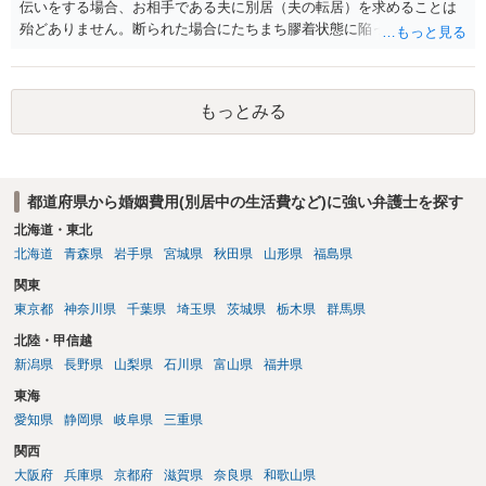
伝いをする場合、お相手である夫に別居（夫の転居）を求めることは
殆どありません。断られた場合にたちまち膠着状態に陥ってしまうの
と、同居中の依頼者ご本人をますます窮地に陥らせてしまう可能性が
高いためです。 実務的には、ご相談者さまが転居する形で離婚協議等
を進める選択を採らざるを得ないことが圧倒的多数です。
もっとみる
都道府県から婚姻費用(別居中の生活費など)に強い弁護士を探す
北海道・東北
北海道
青森県
岩手県
宮城県
秋田県
山形県
福島県
関東
東京都
神奈川県
千葉県
埼玉県
茨城県
栃木県
群馬県
北陸・甲信越
新潟県
長野県
山梨県
石川県
富山県
福井県
東海
愛知県
静岡県
岐阜県
三重県
関西
大阪府
兵庫県
京都府
滋賀県
奈良県
和歌山県