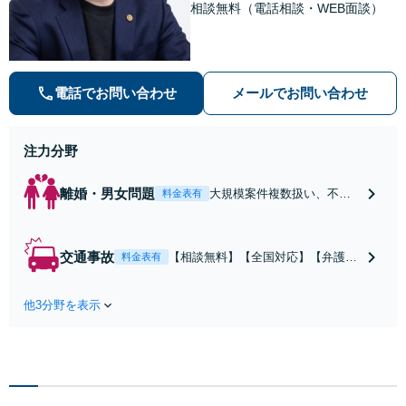
相談無料（電話相談・WEB面談）
電話でお問い合わせ
メールでお問い合わせ
注力分野
離婚・男女問題
大規模案件複数扱い、不貞
料金表有
慰謝料/離婚/婚姻費用/財産
分与/監護権/養育費/親権/子
の引き渡し、解決実績が豊
交通事故
【相談無料】【全国対応】【弁護士
料金表有
富
費用特約利用可】交渉から訴訟まで
対応/後遺障害等級・過失割合・主婦
他3分野を表示
休損・評価損等、正当な賠償が得ら
れるようにサポート