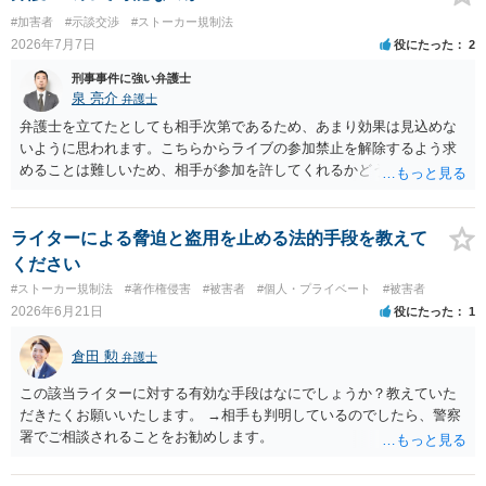
#加害者
#示談交渉
#ストーカー規制法
2026年7月7日
役にたった
2
刑事事件に強い弁護士
泉 亮介
弁護士
弁護士を立てたとしても相手次第であるため、あまり効果は見込めな
いように思われます。こちらからライブの参加禁止を解除するよう求
めることは難しいため、相手が参加を許してくれるかどうかになって
しまうでしょう。
ライターによる脅迫と盗用を止める法的手段を教えて
ください
#ストーカー規制法
#著作権侵害
#被害者
#個人・プライベート
#被害者
2026年6月21日
役にたった
1
倉田 勲
弁護士
この該当ライターに対する有効な手段はなにでしょうか？教えていた
だきたくお願いいたします。 →相手も判明しているのでしたら、警察
署でご相談されることをお勧めします。