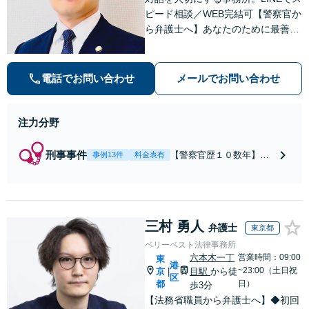
ピード相談／WEB完結可【警察官か
ら弁護士へ】あなたのために最善の
解決を目指します。洞察力と交渉力
を強みに、相続問題、交通事故や離
婚などの民事から刑事事件まで幅広
電話でお問い合わせ
メールでお問い合わせ
く支援【完全個室】
注力分野
刑事事件
【警察官歴１０数年】
事例13件
料金表有
【元警部補】夜間・休日
でも即対応！【即日接
見】呼び出し直後や逮捕
直後の対応により不起
三村 勇人
訴・身柄釈放実績多数！
弁護士
東京都
捜査経験を活かした先回
ベリーベスト法律事務所
りのサポートが強み。高
六本木一丁
営業時間：09:00
東
港
い交渉力で示談成立へ尽
~23:00（土日祝
京
目駅
から徒
|
区
力。少年事件／告訴・告
都
日）
歩3分
発の経験多数有り
【法務省職員から弁護士へ】◆初回