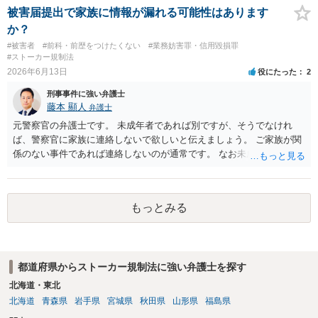
被害届提出で家族に情報が漏れる可能性はあります
か？
#被害者
#前科・前歴をつけたくない
#業務妨害罪・信用毀損罪
#ストーカー規制法
2026年6月13日
役にたった
2
刑事事件に強い弁護士
藤本 顯人
弁護士
元警察官の弁護士です。 未成年者であれば別ですが、そうでなけれ
ば、警察官に家族に連絡しないで欲しいと伝えましょう。 ご家族が関
係のない事件であれば連絡しないのが通常です。 なお未成年者の場合
には法定代理人の意思なども確認すべきなので連絡します。
もっとみる
都道府県からストーカー規制法に強い弁護士を探す
北海道・東北
北海道
青森県
岩手県
宮城県
秋田県
山形県
福島県