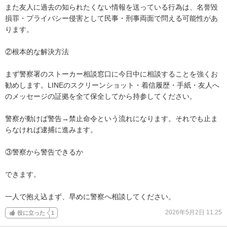
また友人に過去の知られたくない情報を送っている行為は、名誉毀
損罪・プライバシー侵害として民事・刑事両面で問える可能性があ
ります。

②根本的な解決方法

まず警察署のストーカー相談窓口に今日中に相談することを強くお
勧めします。LINEのスクリーンショット・着信履歴・手紙・友人へ
のメッセージの証拠を全て保全してから持参してください。

警察が動けば警告→禁止命令という流れになります。それでも止ま
らなければ逮捕に進みます。

③警察から警告できるか

できます。

一人で抱え込まず、早めに警察へ相談してください。
2026年5月2日 11:25
役に立った
1