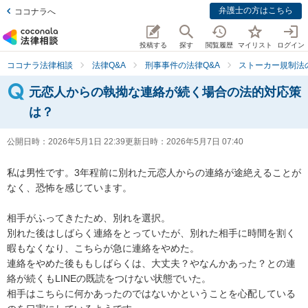
弁護士の方はこちら
ココナラへ
投稿する
探す
閲覧履歴
マイリスト
ログイン
ココナラ法律相談
法律Q&A
刑事事件の法律Q&A
ストーカー規制法
元恋人からの執拗な連絡が続く場合の法的対応策
は？
公開日時：
2026年5月1日 22:39
更新日時：
2026年5月7日 07:40
私は男性です。3年程前に別れた元恋人からの連絡が途絶えることが
なく、恐怖を感じています。

相手がふってきたため、別れを選択。

別れた後はしばらく連絡をとっていたが、別れた相手に時間を割く
暇もなくなり、こちらが急に連絡をやめた。

連絡をやめた後ももしばらくは、大丈夫？やなんかあった？との連
絡が続くもLINEの既読をつけない状態でいた。

相手はこちらに何かあったのではないかということを心配している