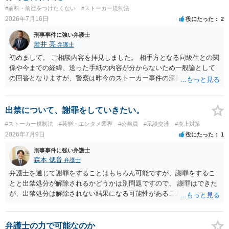
#前科・前歴をつけたくない
#ストーカー規制法
2026年7月16日
役にたった
2
刑事事件に強い弁護士
若井 亮
弁護士
初めまして。 ご相談内容を拝見しました。 相手方となる同級生との関
係や今までの経緯、送った手紙の内容が分からないため一般論として
の回答となりますが、警察は昨今のストーカー事件の深刻化を踏ま
え、かなり早い段階で介入をしてくる印象です。 警告を受けていらっ
しゃるとのことですので、今後の接触は避けられたほうが良いでしょ
う。
出禁について、謝罪をしていきたい。
#ストーカー規制法
#芸能・エンタメ業界
#公務員
#示談交渉
#炎上対策
2026年7月9日
役にたった
1
刑事事件に強い弁護士
森本 偲音
弁護士
弁護士を通じて謝罪をすることはもちろん可能ですが、謝罪をするこ
とと出禁処分が解除されるかどうかは別問題ですので、 謝罪はできた
が、出禁処分は解除されない結果になる可能性があることを踏まえた
うえで依頼する必要があるかと存じます。 以上、ご参考までに。
弁護士の力で可能なのか