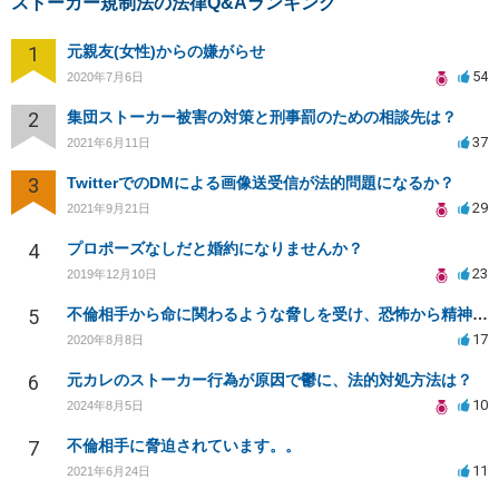
ストーカー規制法の法律Q&Aランキング
1
元親友(女性)からの嫌がらせ
54
2020年7月6日
2
集団ストーカー被害の対策と刑事罰のための相談先は？
37
2021年6月11日
3
TwitterでのDMによる画像送受信が法的問題になるか？
29
2021年9月21日
4
プロポーズなしだと婚約になりませんか？
23
2019年12月10日
5
不倫相手から命に関わるような脅しを受け、恐怖から精神的にまいっています。
17
2020年8月8日
6
元カレのストーカー行為が原因で鬱に、法的対処方法は？
10
2024年8月5日
7
不倫相手に脅迫されています。。
11
2021年6月24日