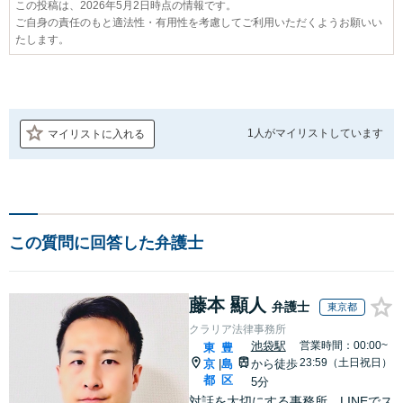
この投稿は、2026年5月2日時点の情報です。
ご自身の責任のもと適法性・有用性を考慮してご利用いただくようお願いい
たします。
1人が
マイリストしています
マイリストに入れる
この質問に回答した弁護士
藤本 顯人
弁護士
東京都
クラリア法律事務所
池袋駅
営業時間：00:00~
東
豊
23:59（土日祝日）
京
島
から徒歩
|
都
区
5分
対話を大切にする事務所。LINEでス