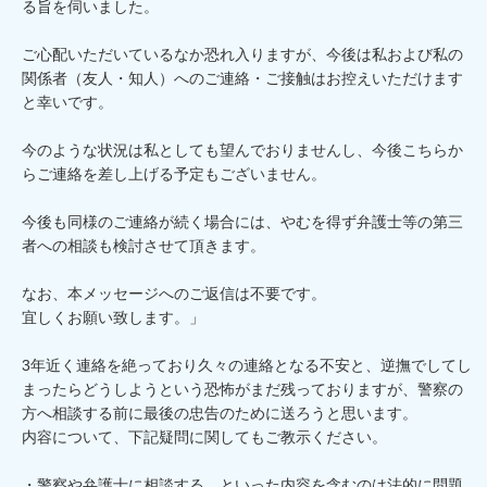
る旨を伺いました。

ご心配いただいているなか恐れ入りますが、今後は私および私の
関係者（友人・知人）へのご連絡・ご接触はお控えいただけます
と幸いです。

今のような状況は私としても望んでおりませんし、今後こちらか
らご連絡を差し上げる予定もございません。

今後も同様のご連絡が続く場合には、やむを得ず弁護士等の第三
者への相談も検討させて頂きます。

なお、本メッセージへのご返信は不要です。

宜しくお願い致します。」

3年近く連絡を絶っており久々の連絡となる不安と、逆撫でしてし
まったらどうしようという恐怖がまだ残っておりますが、警察の
方へ相談する前に最後の忠告のために送ろうと思います。

内容について、下記疑問に関してもご教示ください。

・警察や弁護士に相談する、といった内容を含むのは法的に問題