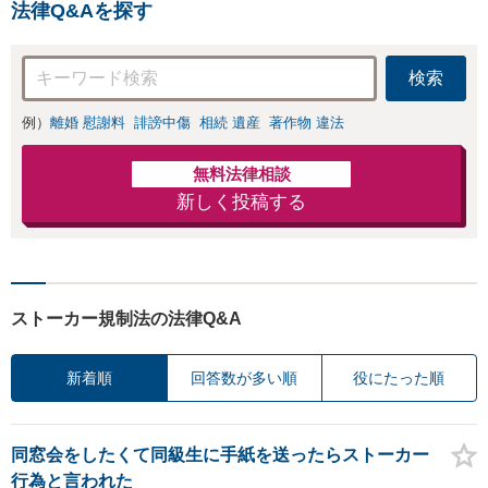
法律Q&Aを探す
検索
例）
離婚 慰謝料
誹謗中傷
相続 遺産
著作物 違法
無料法律相談
新しく投稿する
ストーカー規制法の法律Q&A
新着順
回答数が多い順
役にたった順
同窓会をしたくて同級生に手紙を送ったらストーカー
行為と言われた