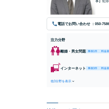
事】犯罪
ポート【
電話でお問い合わせ
注力分野
離婚・男女問題
事例1件
料金
インターネット
事例3件
料金
他3分野を表示