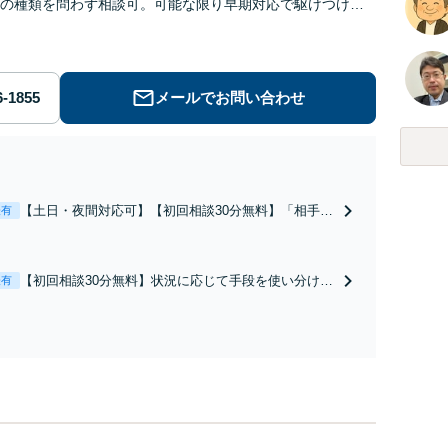
の種類を問わず相談可。可能な限り早期対応で駆けつけサ
労働】不当解雇・残業代請求はおまかせください
メールでお問い合わせ
【土日・夜間対応可】【初回相談30分無料】「相手方
表有
から書面を提示されたら、サインする前にご相談を」
経験豊富な弁護士が全力で交渉にあたります！相手方
と直接話す精神的負担を軽減「弁護士の交渉で慰謝料
【初回相談30分無料】状況に応じて手段を使い分け、
表有
金額アップ／減額交渉も対応可」【完全個室対応】
適切な方法で投稿の削除・発信者情報開示請求をおこ
ないます「企業やお店の風評被害対策／売り上げ低下
防止のために尽力」加害者側の対応可：開示請求の意
見照会が来たときの対処法、被害者との示談交渉