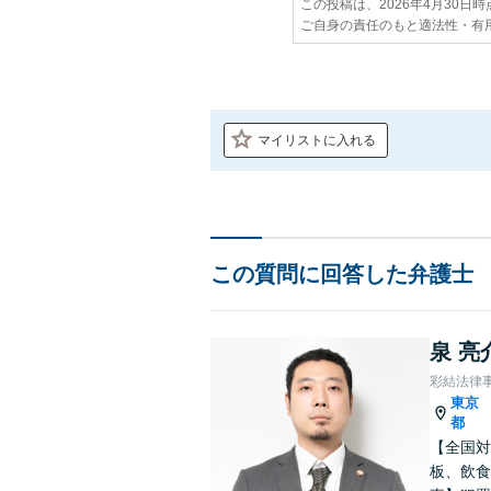
この投稿は、2026年4月30日
ご自身の責任のもと適法性・有
マイリストに入れる
この質問に回答した弁護士
泉 亮
彩結法律
東京
都
【全国対
板、飲食