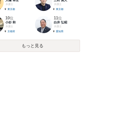
大橋 卓生
三村 勇人
弁護士
弁護士
東京都
東京都
10
11
位
位
小杉 和
白井 弘昭
弁護士
弁護士
京都府
愛知県
もっと見る