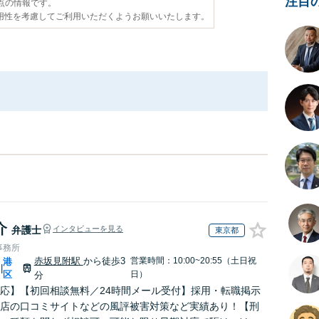
注目
時点の情報です。
用性を考慮してご利用いただくようお願いいたします。
介
弁護士
インタビューを見る
東京都
事務所
赤坂見附駅
から徒歩3
営業時間：10:00~20:55（土日祝
港
|
区
日）
分
応】【初回相談無料／24時間メール受付】採用・転職掲示
店の口コミサイトなどの風評被害対策など実績あり！【刑