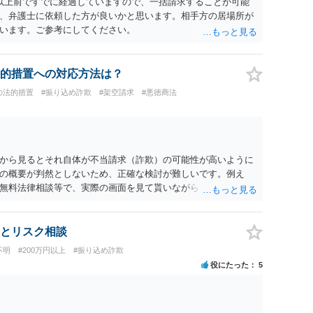
以上前ですでに経過していますので、一括請求することが可能
、弁護士に依頼した方が良いかと思います。相手方の居場所が
います。ご参考にしてください。
的措置への対応方法は？
の法的措置
#振り込め詐欺
#架空請求
#悪徳商法
から見るとそれ自体が不当請求（詐欺）の可能性が高いように
の概要が判然としないため、正確な検討が難しいです。例え
無料法律相談等で、実際の画面を見て貰いながらアドバイスう
とリスク相談
不明
#200万円以上
#振り込め詐欺
役にたった
5