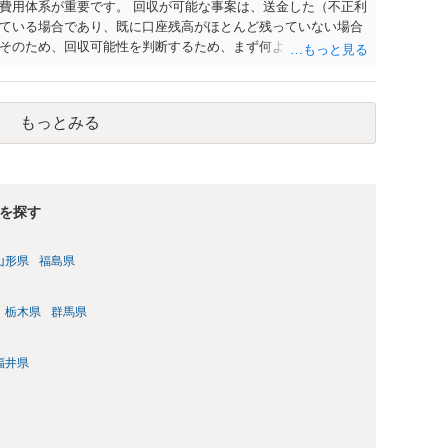
費用体系が重要です。 回収が可能な事案は、送金した（不正利
ている場合であり、既に口座残高がほとんど残っていない場合
そのため、回収可能性を判断するため、まず何よりも、送金先
重要になります。振り込め詐欺救済法で口座凍結された口座の
告までには口座凍結から2か月程度かかることも多く、むしろ
の氏名・住所・残高を把握し、残高がある場合にはすみやかに
もっとみる
きれば仮差押えを行うことが望ましい）ことになります。 残高
る共同不法行為責任を理由に内容証明郵便を送ったり提訴した
を譲渡した人も多く、そのような口座開設者には目ぼしい資産
の検討も必要になるでしょう。なお、近時は、副業名目に口座
口座情報を盗取された等の事案もあり、口座名義人の過失責任
を探す
。 投資詐欺事案で重要なのは、他の被害者も弁護士へ依頼して
高いということです。そのため、とにかく他の被害者に先んじ
山形県
福島県
に加わることができるかどうかが重要になります。少なくと
えているような事案では、被害者の誰かが公告期間満了前に仮差
しょう。なお、振り込め詐欺救済法の規定では、凍結された預
栃木県
群馬県
差押えや差押えをすると被害分配手続は中止になってしまうた
す。そのため、回収のためには一日も早く動く必要があるわけ
福井県
処理方針を的確に説明できているかどうかが、弁護士を信頼でき