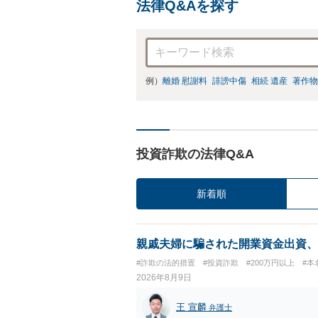
法律Q&Aを探す
例）
離婚 慰謝料
誹謗中傷
相続 遺産
著作物
投資詐欺の法律Q&A
新着順
親戚夫婦に騙された開業資金出資、
#詐欺の法的措置
#投資詐欺
#200万円以上
#本
2026年8月9日
王 宣麟
弁護士