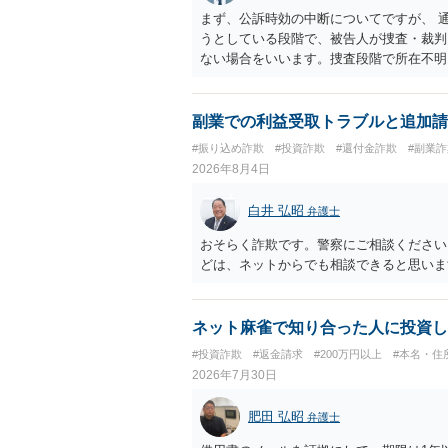
まず、公訴時効の中断についてですが、 
うとしている段階で、被告人が捜査・裁判
ない場合をいいます。捜査段階で所在不明
ではありません。 その意味では、刑事事
す。 他方で、相手方の住所等が特定でき
求等により、裁判所を通じて返金を求める
副業での利益受取トラブルと追加請
り結論が分かれます。
#振り込め詐欺
#投資詐欺
#還付金詐欺
#副業詐
2026年8月4日
白井 弘昭
弁護士
おそらく詐欺です。警察にご相談ください
どは、ネットからでも相談できると思いま
ネット麻雀で知り合った人に投資し
#投資詐欺
#返金請求
#200万円以上
#本名・住
2026年7月30日
肥田 弘昭
弁護士