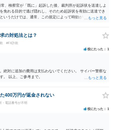
通常、検察官が「既に」起訴した後、裁判所が起訴状を送達しよ
を免れる目的で逃げ隠れし、そのため起訴状を有効に送達でき
というだけでは、通常、この規定によって時効が停止するわけ
件化するという部分ではややハードルが高いように見受けられま
ているのであれば、民事事件として、損害賠償請求や貸金返還請
方法も考えられますが、結局は相手方に資力があるか否かによ
求の対処法とは？
欺
#FX詐欺
役にたった
1
。絶対に追加の費用は支払わないでください。 サイバー警察な
す。 以上、ご参考まで。
た400万円が返金されない
所・電話番号が不明
役にたった
1