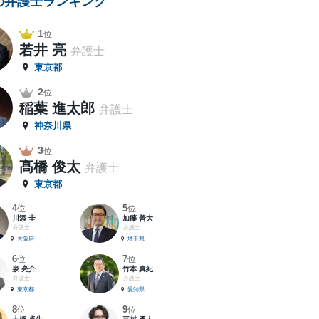
の弁護士ランキング
1
位
若井 亮
弁護士
東京都
2
位
稲葉 進太郎
弁護士
神奈川県
3
位
髙橋 俊太
弁護士
東京都
4
5
位
位
川添 圭
加藤 善大
弁護士
弁護士
大阪府
埼玉県
6
7
位
位
泉 亮介
竹本 真紀
弁護士
弁護士
東京都
愛知県
8
9
位
位