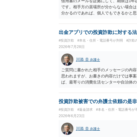
借用書のメールを証拠にして、期限は1年
です。相手方の居場所が分からない場合は
分かるのであれば、個人でもできるかと思
出金アプリでの投資詐欺に対する法
#投資詐欺
#本名・住所・電話番号が判明
#詐欺
2026年7月28日
川添 圭
弁護士
ご質問に書かれた相手のメッセージの内容
思われますが、お書きの内容だけでは事案
ば、最寄りの消費生活センターや自治体の
受けた方が確実です。
投資詐欺被害での弁護士依頼の是非
#投資詐欺
#返金請求
#本名・住所・電話番号が
2026年6月23日
川添 圭
弁護士