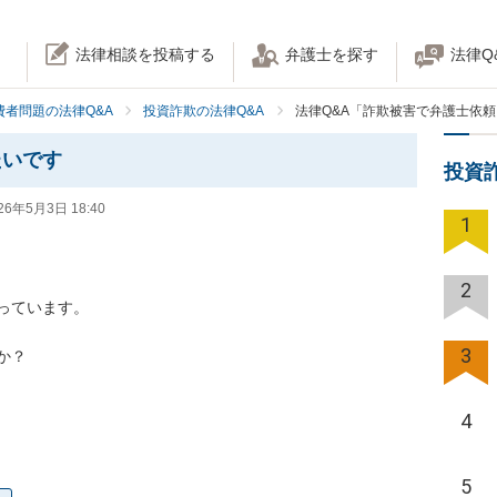
法律相談を投稿する
弁護士を探す
法律Q
費者問題の法律Q&A
投資詐欺の法律Q&A
法律Q&A「詐欺被害で弁護士依
たいです
投資
26年5月3日 18:40
1
2
ています。

3
？

4
5