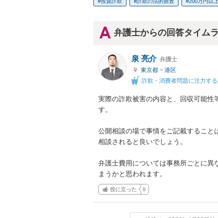
投資詐欺
詐欺の法的措置
200万円以
弁護士からの回答タイム
泉 亮介
弁護士
東京都
>
港区
詐欺・消費者問題に注力する
実際の詐欺被害の内容と、回収可能性
す。

公開相談の場で事情をご記載すること
相談されると良いでしょう。

弁護士費用については事務所ごとに異
まうかと思われます。
役に立った
0