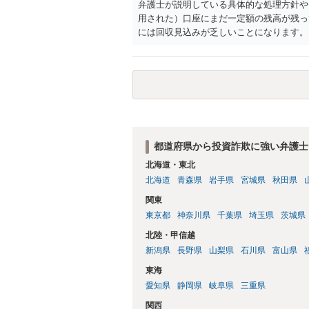
弁護士が説明している具体的な処理方針や
用された）口座にまだ一定額の残高が残っ
には回収見込みが乏しいことになります。
口座の口座凍結時の残高を把握することが
残高はウェブサイトで公告されますが、公
その前に弁護士会照会を行って口座開設者
判決を取って当該口座を差し押さえる（で
が乏しい口座開設者に対しては、幇助によ
りすることが多いですが、金に困って口座
がありませんので、そこまでやるかどうか
を騙し取られたとか不正アクセス等による
都道府県から投資詐欺に強い弁護士
を問うことが微妙な事案も出てきています
北海道・東北
同じ口座からの回収に動いている可能性が
北海道
青森県
岩手県
宮城県
秋田県
て回収できるか、そうでなくても配当手続
も、口座凍結時点で残高が100万円を超
関東
押えや差押えをしてしまうケースが多いで
東京都
神奈川県
千葉県
埼玉県
茨城県
金の公告期間満了までに被害者が預金の仮
北陸・甲信越
め、配当を待つという選択肢はなくなりま
新潟県
長野県
山梨県
石川県
富山県
です。 上記のような、投資詐欺の実情や
るかどうかのポイントになるでしょう。
東海
愛知県
静岡県
岐阜県
三重県
関西