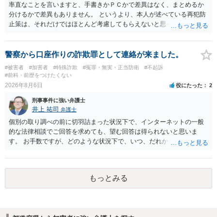
率直なことを言いますと、手書きかＰＣかで差異はなく、まとめるか
分けるかで差異もありません。 というより、本人が述べている再犯防
止策は、それだけではほとんど考慮してもらえないと思った方が良い
です。 提出するのであれば、 ・具体的に自身が受けているプログラム
やカウンセリング・治療の内容 ・利用している再犯防止策（例えば保
護観察所と連携した職業支援の内容や具体的な就労・監督状況） ・監
警察から口座作りの詐欺罪として連絡が来ました。
督者の証言 など、証拠で担保された客観性と実現可能性があるもので
#被害者
#加害者
#特殊詐欺
#冤罪・無実・正当防衛
#不起訴
なければあまり意味がありません。 もともと執行猶予が狙える事案で
#前科・前歴をつけたくない
あれば本人の反省の言葉だけで十分であり、実刑となるか微妙な事案
2026年8月6日
役にたった
2
では、本人が再発防止策をいくら述べてもほとんど効果は望めないと
刑事事件に強い弁護士
いうのが実感です。
井上 祐司
弁護士
個別の取り調べの前に切羽詰まった状況下で、インターネットの一般
的な法律相談でご回答を求めても、望む回答は得られないと思いま
す。 お手数ですが、どのような状況下で、いつ、だれからどのような
経緯で口座の提供を頼まれ開設したか、それによる詐欺等の収益がど
の程度だと聞いているのかということについて、お近くで詳細な法律
相談を受けられたうえで対処方法を探された方がよいと思われます。
もっとみる
一般論でいえば、任意取り調べの場合、ＩＣレコーダーを持参して取
り調べ内容を録音することは必須だと考えます。