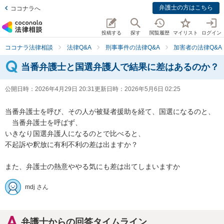
弁護士の方はこちら
ココナラへ
投稿する
探す
閲覧履歴
マイリスト
ログイン
ココナラ法律相談
法律Q&A
刑事事件の法律Q&A
加害者の法律Q&A
当番弁護士と国選弁護人で結果に差はあるのか？
公開日時：
2026年4月29日 20:31
更新日時：
2026年5月6日 02:25
当番弁護士を呼び、その人が被疑者援助を経て、国選になるのと、

　当番弁護士を呼ばず、

いきなり国選弁護人になるのとで比べると、

不起訴や釈放に有利不利の差は出ますか？

また、弁護士の熱意ややる気にも差は出てしまいますか
mdj さん
弁護士からの回答タイムライン