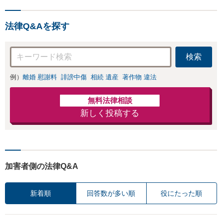
法律Q&Aを探す
検索
例）
離婚 慰謝料
誹謗中傷
相続 遺産
著作物 違法
無料法律相談
新しく投稿する
加害者側の法律Q&A
新着順
回答数が多い順
役にたった順