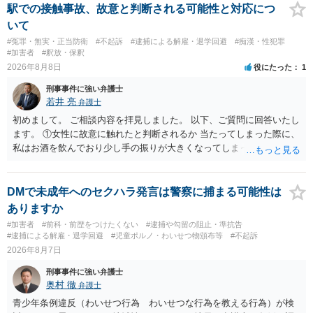
駅での接触事故、故意と判断される可能性と対応につ
いて
#冤罪・無実・正当防衛
#不起訴
#逮捕による解雇・退学回避
#痴漢・性犯罪
#加害者
#釈放・保釈
2026年8月8日
役にたった
1
刑事事件に強い弁護士
若井 亮
弁護士
初めまして。 ご相談内容を拝見しました。 以下、ご質問に回答いたし
ます。 ①女性に故意に触れたと判断されるか 当たってしまった際に、
私はお酒を飲んでおり少し手の振りが大きくなってしまっていたこと
も事実です。それが仮に、私が気がついていない防犯カメラに写って
いた場合、故意だと判定されやすいのでしょうか？ お伺いする限り、
故意があると判断されることは無いかと思います。 ②逮捕、呼び出し
DMで未成年へのセクハラ発言は警察に捕まる可能性は
の可能性 この行為により、痴漢やその他の犯罪を犯したとして、逮
ありますか
捕、呼び出しされる可能性はどれほどでしょうか？ 誤って当たってし
#加害者
#前科・前歴をつけたくない
#逮捕や勾留の阻止・準抗告
まっただけであり、さらにその場で女性等のアクションが無かったこ
#逮捕による解雇・退学回避
#児童ポルノ・わいせつ物頒布等
#不起訴
とからすると、この後に呼び出される可能性は極めて低いと思いま
2026年8月7日
す。 ③逮捕呼び出しまでの期間 大体どれほどの期間逮捕呼び出しの可
刑事事件に強い弁護士
能性があると考えれば良いのでしょうか？ 逮捕や呼び出しの可能性は
奥村 徹
弁護士
極めて低いと思います。 連絡が来ることはないでしょう。
青少年条例違反（わいせつ行為 わいせつな行為を教える行為）が検