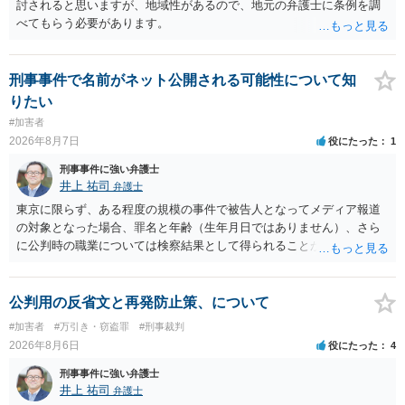
討されると思いますが、地域性があるので、地元の弁護士に条例を調
べてもらう必要があります。
刑事事件で名前がネット公開される可能性について知
りたい
#加害者
2026年8月7日
役にたった
1
刑事事件に強い弁護士
井上 祐司
弁護士
東京に限らず、ある程度の規模の事件で被告人となってメディア報道
の対象となった場合、罪名と年齢（生年月日ではありません）、さら
に公判時の職業については検察結果として得られることが通常です。
公判用の反省文と再発防止策、について
#加害者
#万引き・窃盗罪
#刑事裁判
2026年8月6日
役にたった
4
刑事事件に強い弁護士
井上 祐司
弁護士