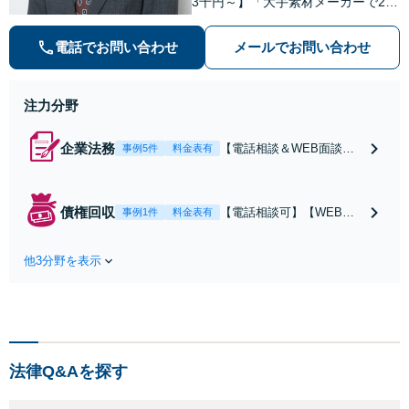
3千円～】「大手素材メーカーで20
年勤務、知的財産業務10年の経験」
「契約書のリーガルチェック」「債
電話でお問い合わせ
メールでお問い合わせ
権回収：売掛金や請負代金の未払
い、取引先への損害賠償請求に対
応」【休日・夜間相談可】
注力分野
企業法務
【電話相談＆WEB面談
事例5件
料金表有
可】【弁理士資格あり】
【蒲田駅5分】【顧問契
約：月3.3万円～】「大手
債権回収
【電話相談可】【WEB面
事例1件
料金表有
素材メーカーで20年勤務、
談対応】【蒲田駅5分】債
知的財産業務10年の経験」
権回収は初動が肝心なの
現場を知る弁護士として、
他3分野を表示
で、スピーディーな対応を
貴社のビジネスを法的側面
心がけています。売掛金や
から力強く支えます。トラ
請負代金の未払い、取引先
ブルを防ぐ予防法務を重視
への損害賠償請求など、企
業間の債権回収に幅広く対
応「フリーランスの報酬未
法律Q&Aを探す
払いもご相談ください」