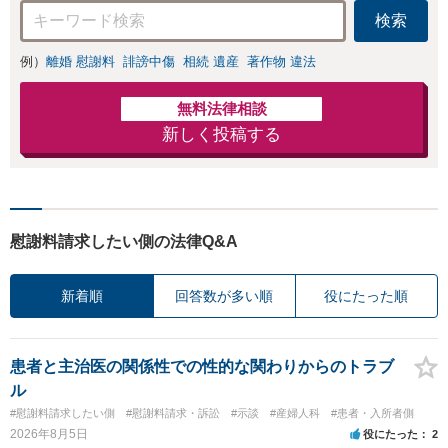
検索
例）
離婚 慰謝料
誹謗中傷
相続 遺産
著作物 違法
無料法律相談
新しく投稿する
慰謝料請求したい側の法律Q&A
新着順
回答数が多い順
役にたった順
患者と主治医の関係性での性的な関わりからのトラブ
ル
#慰謝料請求したい側
#慰謝料請求・訴訟
#示談
#産婦人科
#患者・入所者側
2026年8月5日
役にたった
2