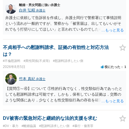
離婚・男女問題に強い弁護士
白井 弘昭
弁護士
弁護士に依頼して告訴状を作成し、弁護士同行で警察署にて事情説明
という流れが一般的ですが、警察から「被害届は、出してもいいがそ
れでもう打切りにしてほしい」と言われているのでしたら、あまり結
論は変わらないかもしれないですね。 所轄の警察を飛び越えて、直接
検察庁に訴えるのもありかもしれないですが、実際に捜査をするの
は、結局所轄だと思われますので、やはり結論は変わらないかもしれ
不貞相手への慰謝料請求、証拠の有効性と対応方法
ないです。 一度、最寄りの「刑事に強い」とうたっている弁護士に相
は？
談してみてはいかがでしょうか。 以上、ご参考まで。
#不倫慰謝料
#異性関係(不貞等)
#慰謝料請求したい側
2026年8月5日
役にたった
1
竹本 真紀
弁護士
【質問①～④】について ①性的行為でなく，性交類似行為であったと
しても慰謝料請求は可能です。しかも，保有している証拠は，交際の
ような関係にあり，少なくとも性交類似行為の存在を確実に証明でき
るものです（裏を返せば，証拠で認められる範囲でしか認めていない
ことを窺わせるものです。）。ですから，慰謝料請求を進めることで
よいと思います。 ただ．慰謝料額については，婚姻破綻に至っていな
DV被害の緊急対応と継続的な法的支援を求む
いとして，この点を考慮されることになるかもしれません。 ②夫との
#DV・暴力
#離婚協議
#慰謝料請求したい側
#暴行・傷害罪
今後のことを考えて書いてもらうか否かを検討するのがよいと思いま