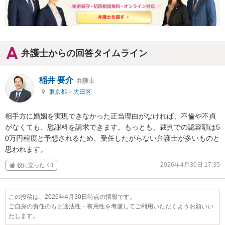
弁護士からの回答タイムライン
稲井 要介
弁護士
東京都
>
大田区
相手方に婚姻を実現できなかった正当理由がなければ、不倫や不貞
がなくても、慰謝料を請求できます。もっとも、裁判での認容額は5
0万円程度と予想されるため、受任したがらない弁護士が多いものと
思われます。
2026年4月30日 17:35
役に立った
1
この投稿は、2026年4月30日時点の情報です。
ご自身の責任のもと適法性・有用性を考慮してご利用いただくようお願いい
たします。