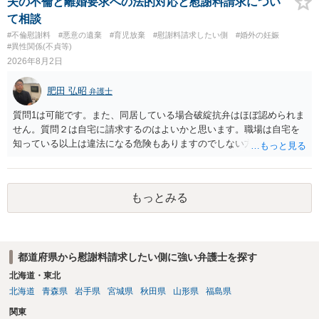
夫の不倫と離婚要求への法的対応と慰謝料請求につい
て相談
#不倫慰謝料
#悪意の遺棄
#育児放棄
#慰謝料請求したい側
#婚外の妊娠
#異性関係(不貞等)
2026年8月2日
肥田 弘昭
弁護士
質問1は可能です。また、同居している場合破綻抗弁はほぼ認められま
せん。質問２は自宅に請求するのはよいかと思います。職場は自宅を
知っている以上は違法になる危険もありますのでしない方が良いで
す。質問３は可能かと思います。質問４は悪意の遺棄などに該当する
かと思います。有責配偶者ですので相手方からの離婚は拒否しても仮
に訴訟されても法的に成立しません。質問５は認知すると養育費支払
もっとみる
い、相続権が発生します。合意があれば法的に可能ですが法律で強制
することはできません。質問６は可能です。質問７は不貞行為の写真
データ（ハメ撮り）、第三者撮影の腕組み写真、夫の自白録音まであ
るのであれば十分かと思います。ご参考にしてください。
都道府県から慰謝料請求したい側に強い弁護士を探す
北海道・東北
北海道
青森県
岩手県
宮城県
秋田県
山形県
福島県
関東