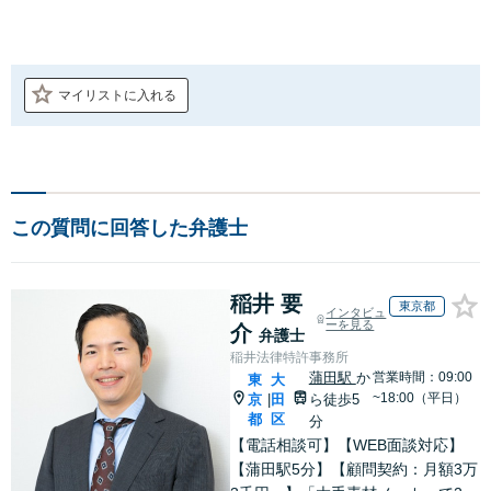
マイリストに入れる
この質問に回答した弁護士
稲井 要
東京都
インタビュ
ーを見る
介
弁護士
稲井法律特許事務所
蒲田駅
か
営業時間：09:00
東
大
~18:00（平日）
京
田
ら徒歩5
|
都
区
分
【電話相談可】【WEB面談対応】
【蒲田駅5分】【顧問契約：月額3万