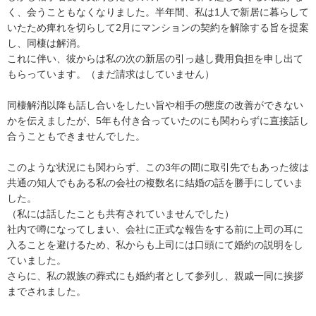
く、会うこともなくなりました。半年間、私は1人で新居に暮らして
いたため痺れを切らして2月にマンションの契約を解除する旨を提案
し、同棲は解消。

これに伴い、彼からは私の次の新居の引っ越し費用負担を申し出て
もらっています。（まだ請求はしていません）

同棲解消以降も話し合いをしたい旨や相手の態度の改善ができない
かを伝えましたが、5年も付き合っていたのにも関わらずに直接話し
合うこともできませんでした。

このような状況にも関わらず、この3年の間に取引先でもあった彼は
共通の知人でもある私の会社の複数名に結婚の話を勝手にしていま
した。

（私には話したことも共有されていませんでした）

社内で噂になってしまい、会社に正式な報告をする前に上司の耳に
入ることを避けるため、私からも上司には口頭にて婚約の説明をし
ていました。

さらに、私の親族の葬式にも婚約者として参列し、親戚一同に挨拶
までされました。
