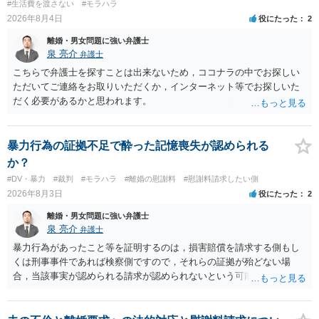
#生活費を渡さない
#モラハラ
す。今ある証拠以上のことを証明（証明力を強めることも含む）でき
2026年8月4日
役にたった
2
るのであれば，前向きに検討を進めるという考え方でもよいでしょ
離婚・男女問題に強い弁護士
う。慰謝料請求としては証拠として使えることが前提であり，その価
泉 亮介
弁護士
値と夫との関係との均衡のように思います。 ③行政書士に委任をして
いるのであれば，どのような内容の委任なのか不明ですが，その行政
こちらで弁護士を探すことは出来ないため，ココナラの中でお探しい
書士との協議になると思います。請求するか，訴訟にするか，その点
ただいてご連絡をお取りいただくか，インターネット等でお探しいた
の見極めや，相手方は性交類似行為は認めているのか，それさえも否
だく必要があるかと思われます。
定しているのかによって，考え方・進め方は変わってくると思いま
す。 ④性交類似行為を認めているにもかかわらず支払を拒否するので
あれば，本人（行政書士でも同じだと思います。）への対応ではあま
暴力行為の証拠不足で酔った記憶喪失が認められる
り変わらないように思います。減額で折り合えるなら本人様の交渉で
か？
もよいように思いますが，ゼロかどうかの観点であれば，訴訟に進む
#DV・暴力
#裁判
#モラハラ
#離婚の慰謝料
#慰謝料請求したい側
しかなくなるようにも思います。そうしますと，お近くの弁護士に相
2026年8月3日
役にたった
2
談して進めることを検討した方がよいようにも思います。
離婚・男女問題に強い弁護士
泉 亮介
弁護士
暴力行為があったこと等を証明するのは，損害賠償を請求する側もし
くは刑事事件であれば検察側ですので，それらの証拠が殆どない場
合，当該事実が認められる請求が認められないという可能性はあるで
しょう。