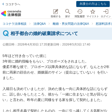
弁護士の方はこちら
ココナラへ
投稿する
探す
閲覧履歴
マイリスト
ログイン
ココナラ法律相談
法律Q&A
離婚・男女問題の法律Q&A
慰謝料請求
相手都合の婚約破棄請求について
公開日時：
2026年4月30日 17:35
更新日時：
2026年5月3日 17:40
5年ほど付き合っていた彼に

3年前に婚約指輪をもらい、プロポーズをされました。

優柔不断な彼で、プロポーズ以降具体的な話にならず、なんとか2年
前に両家の顔合わせ、婚姻届のサイン（提出はしていない）を行い
ました。

入籍日も決めていましたが、決めた後も一向に具体的な話にならず
に、話し合いをしたところ、彼から「一緒に住まないと気が回らな
い」と言われ、昨年の夏に同棲をする家を探して契約しました。

しかし相手名義で契約したものの、一向に引っ越してくる気配がな