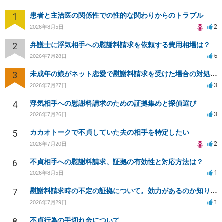
1
患者と主治医の関係性での性的な関わりからのトラブル
2
2026年8月5日
2
弁護士に浮気相手への慰謝料請求を依頼する費用相場は？
5
2026年7月28日
3
未成年の娘がネット恋愛で慰謝料請求を受けた場合の対処法は？
3
2026年7月27日
4
浮気相手への慰謝料請求のための証拠集めと探偵選び
3
2026年7月26日
5
カカオトークで不貞していた夫の相手を特定したい
2
2026年7月20日
6
不貞相手への慰謝料請求、証拠の有効性と対応方法は？
1
2026年8月5日
7
慰謝料請求時の不定の証拠について。効力があるのか知りたい。
1
2026年7月29日
8
不貞行為の手切れ金について