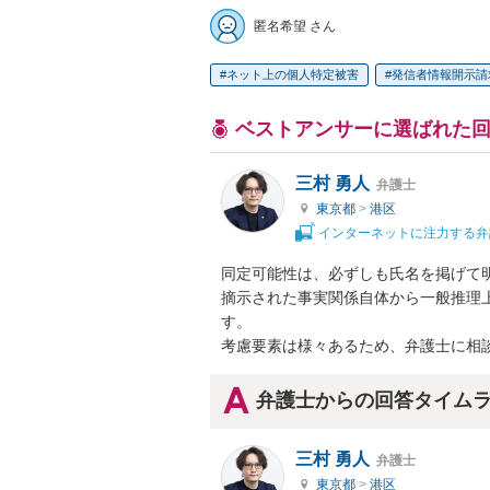
匿名希望 さん
ネット上の個人特定被害
発信者情報開示請
ベストアンサーに選ばれた
三村 勇人
弁護士
東京都
>
港区
インターネットに注力する弁
同定可能性は、必ずしも氏名を掲げて明
摘示された事実関係自体から一般推理
す。

考慮要素は様々あるため、弁護士に相
弁護士からの回答タイム
三村 勇人
弁護士
東京都
>
港区