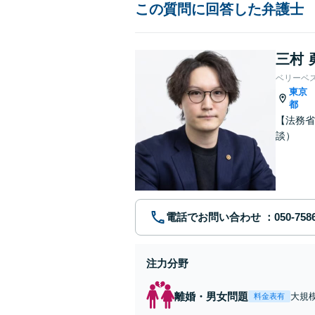
この質問に回答した弁護士
三村 
ベリーベ
東京
都
【法務省
談）
電話でお問い合わせ
注力分野
離婚・男女問題
大規
料金表有
権/