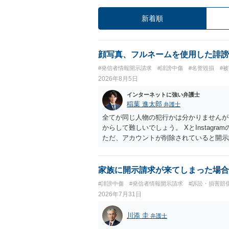
新着順
顔写真、フルネームを使用した誹謗
#発信者情報開示請求
#誹謗中傷
#名誉毀損
#
2026年8月5日
インターネットに強い弁護士
稲葉 進太郎
弁護士
全てが同じ人物の犯行かは分かりませんが
からして難しいでしょう。 XとInstag
ただ、アカウントが削除されていると開示
削除されている場合、今から進めても失敗
相手に全ての弁護士費用を負担させること
せることができるでしょう。訴訟で判決と
家族に開示請求が来てしまった場合
ない場合があり何ともいえないところでし
#誹謗中傷
#発信者情報開示請求
#訴訟・損害賠
2026年7月31日
川添 圭
弁護士