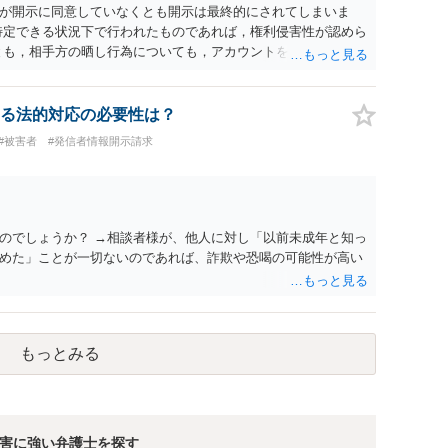
が開示に同意していなくとも開示は最終的にされてしまいま
特定できる状況下で行われたものであれば，権利侵害性が認めら
とも，相手方の晒し行為についても，アカウントを特定したうえ
れば，かかる行為に権利侵害性が認められる可能性はあるでし
る法的対応の必要性は？
#被害者
#発信者情報開示請求
のでしょうか？ →相談者様が、他人に対し「以前未成年と知っ
めた」ことが一切ないのであれば、詐欺や恐喝の可能性が高い
もっとみる
害に強い弁護士を探す