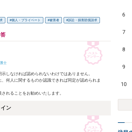
6
求
個人・プライベート
被害者
訴訟・損害賠償請求
7
回答
8
護士
9
示しなければ認められないわけではありません。

上、何人に関するものか認識できれば同定が認められま
10
談されることをお勧めいたします。
ライン