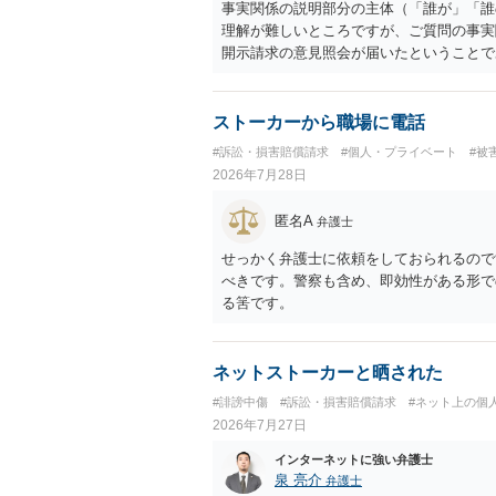
事実関係の説明部分の主体（「誰が」「誰
理解が難しいところですが、ご質問の事実
開示請求の意見照会が届いたということで
れ、開示請求者（の代理人弁護士）が、夫
可能性があるように思われます。この場合
者があなたであるという内容とともに、あ
ストーカーから職場に電話
た「相手方の法律事務所」というのがプロ
#訴訟・損害賠償請求
#個人・プライベート
#被
理人の事務所なのかが不明ですが、もし前
2026年7月28日
者であるなら、夫を被告として提訴に至る
状況（別居中なのか、夫婦関係は良好なの
匿名A
弁護士
があり、実際にどのような対応がベターな
事実関係を整理した上で弁護士へ直接相談
せっかく弁護士に依頼をしておられるので
べきです。警察も含め、即効性がある形で
る筈です。
ネットストーカーと晒された
#誹謗中傷
#訴訟・損害賠償請求
#ネット上の個
2026年7月27日
インターネットに強い弁護士
泉 亮介
弁護士