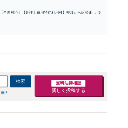
【全国対応】【弁護士費用特約利用可】交渉から訴訟まで
害等級・過失割合・主婦休損・評価損等、正当な賠償が得
サポート
検索
無料法律相談
新しく投稿する
 違法