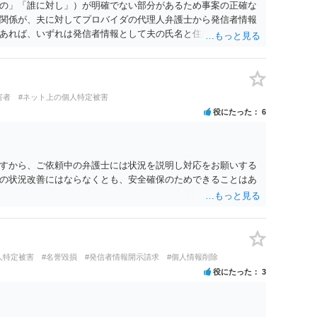
の」「誰に対し」）が明確でない部分があるため事案の正確な
関係が、夫に対してプロバイダの代理人弁護士から発信者情報
あれば、いずれは発信者情報として夫の氏名と住所が開示さ
に対して内容証明郵便を送ったり訴訟の提起がなされたりする
は、開示請求者（とある女性？）の代理人弁護士へ、実は投稿
なたから連絡することもあり得ます。 夫がクレーム電話を入れ
バイダの代理人の事務所であるのか、それとも開示請求者の代
害者
#ネット上の個人特定被害
者であれば、書類の再送要請にはあまり意味はなく、一方、後
役にたった
6
可能性も考える必要が出てきます。 あなたと夫との夫婦関係の
か、あなたが夫へ嘘をついたのか等）がよくわからないところ
のかを正確に検討するためには、公開の相談ではなく、詳しい
するべきでしょう。
すから、ご依頼中の弁護士には状況を説明し対応をお願いする
の状況改善にはならなくとも、安全確保のためできることはあ
人特定被害
#名誉毀損
#発信者情報開示請求
#個人情報削除
役にたった
3