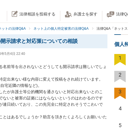
法律相談を投稿する
弁護士を探す
法律Q
ネットの法律Q&A
ネット上の個人特定被害の法律Q&A
法律Q&A「ネット
の開示請求と対応策についての相談
個人
6年5月4日 22:40
1
る名前等を出されないとどうしても開示請求は難しいでしょ
2
特定出来ない様な内容に変えて投稿をされ続けています。

自宅近隣の情報など)。

3
したが弁護士等公的機関を通さないと対応出来ないとのこ
でないと被害の証拠にはならないというのはわかるのです
が連日続いており、この先完全に特定されそうでこわいで
4
ことはあるでしょうか？助言を頂きたくよろしくお願いいた
5