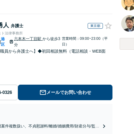
勇人
弁護士
東京都
スト法律事務所
六本木一丁目駅
から徒歩3
営業時間：09:00~23:00（平
港
|
区
日）
分
職員から弁護士へ】◆初回相談無料（電話相談・WEB面
メールでお問い合わせ
模案件複数扱い、不貞慰謝料/離婚/婚姻費用/財産分与/監護
養育費/親権/子の引き渡し、解決実績が豊富