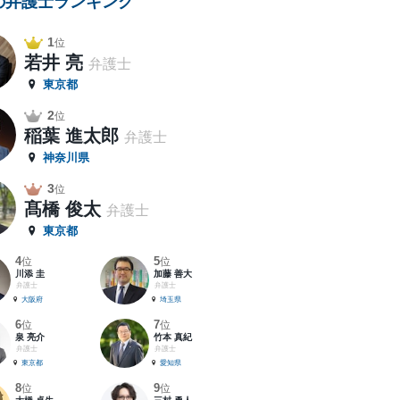
の弁護士ランキング
1
位
若井 亮
弁護士
東京都
2
位
稲葉 進太郎
弁護士
神奈川県
3
位
髙橋 俊太
弁護士
東京都
4
5
位
位
川添 圭
加藤 善大
弁護士
弁護士
大阪府
埼玉県
6
7
位
位
泉 亮介
竹本 真紀
弁護士
弁護士
東京都
愛知県
8
9
位
位