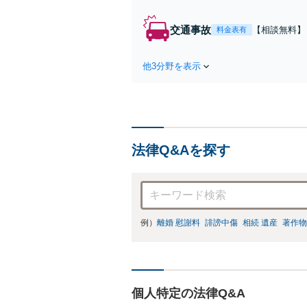
交通事故
【相談無料】
料金表有
対応/後遺障
られるように
他3分野を表示
法律Q&Aを探す
例）
離婚 慰謝料
誹謗中傷
相続 遺産
著作物
個人特定の法律Q&A