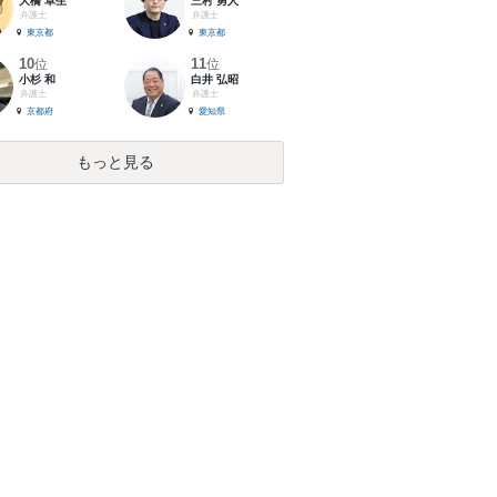
大橋 卓生
三村 勇人
弁護士
弁護士
東京都
東京都
10
11
位
位
小杉 和
白井 弘昭
弁護士
弁護士
京都府
愛知県
もっと見る