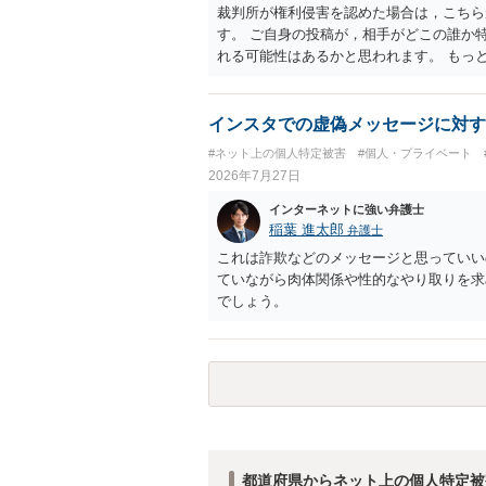
裁判所が権利侵害を認めた場合は，こちら
す。 ご自身の投稿が，相手がどこの誰か
れる可能性はあるかと思われます。 もっ
で，ネットストーカーとして晒したのであ
ょう。
インスタでの虚偽メッセージに対す
#ネット上の個人特定被害
#個人・プライベート
2026年7月27日
インターネットに強い弁護士
稲葉 進太郎
弁護士
これは詐欺などのメッセージと思っていい
ていながら肉体関係や性的なやり取りを求
でしょう。
都道府県からネット上の個人特定被