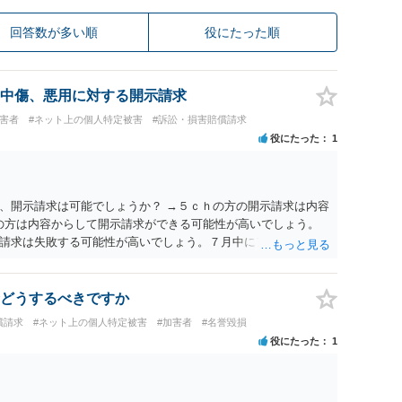
回答数が多い順
役にたった順
中傷、悪用に対する開示請求
被害者
#ネット上の個人特定被害
#訴訟・損害賠償請求
役にたった
1
、開示請求は可能でしょうか？ →５ｃｈの方の開示請求は内容
ramの方は内容からして開示請求ができる可能性が高いでしょう。
請求は失敗する可能性が高いでしょう。７月中にアカウントが
する可能性が高いように思われます。 相手を特定できた場合、
は可能でしょうか？ →訴訟外の交渉で相手方が認めれば負担さ
なった場合は、実際の弁護士費用が認められる場合と認められ
どうするべきですか
ょう。
償請求
#ネット上の個人特定被害
#加害者
#名誉毀損
役にたった
1