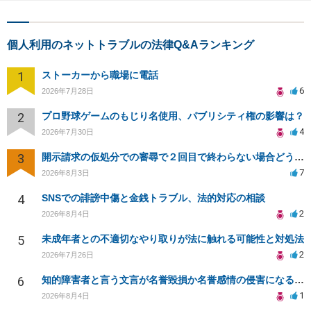
個人利用のネットトラブルの法律Q&Aランキング
1
ストーカーから職場に電話
6
2026年7月28日
2
プロ野球ゲームのもじり名使用、パブリシティ権の影響は？
4
2026年7月30日
3
開示請求の仮処分での審尋で２回目で終わらない場合どうしたらいいですか
7
2026年8月3日
4
SNSでの誹謗中傷と金銭トラブル、法的対応の相談
2
2026年8月4日
5
未成年者との不適切なやり取りが法に触れる可能性と対処法
2
2026年7月26日
6
知的障害者と言う文言が名誉毀損か名誉感情の侵害になるか教えてほしい。
1
2026年8月4日