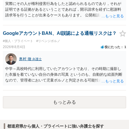
実際にその人が権利侵害行為をしたと認められるものであり，それが
証明できる証拠があるということであれば，開示請求を経ずに慰謝料
請求等を行うことが出来るケースもあります。 公開相談の場では回答
は難しいかと思われますので，お手持ちの証拠資料を持参の上弁護士
に個別に相談されると良いでしょう。
GoogleアカウントBAN、AI誤認による通報リスクは？
#個人・プライベート
#リベンジポルノ
2026年8月4日
役にたった
1
奥村 徹
弁護士
中学～高校時代に利用していたアカウントであり、その時期に撮影し
た衣服を着ていない自分の身体の写真 というのも、自動的な絵面判断
なので、管理者において児童ポルノと判定される可能性があります。
日本警察に連絡される可能性はあるでしょう。
もっとみる
都道府県から個人・プライベートに強い弁護士を探す