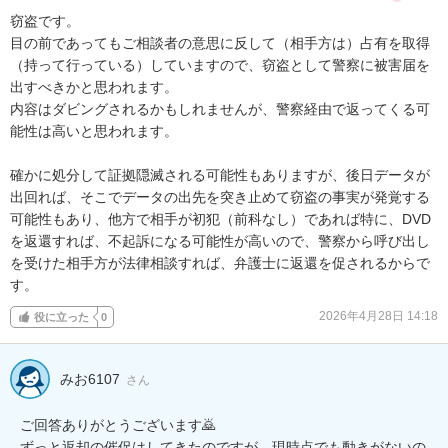
窃盗です。

目の前であってもご相談者の意思に反して（相手方は）占有を取得
（持って行っている）していますので、窃盗として警察に被害届を
出すべきかと思われます。

内容はダビングされるかもしれませんが、警察経由で返ってくる可
能性は高いと思われます。

確かに処分して証拠隠滅される可能性もありますが、後日データが
出回れば、そこでデータの出先を突き止めて窃盗の事実が発覚する
可能性もあり、他方で相手が初犯（前科なし）であれば特に、DVD
を返還すれば、不起訴になる可能性が高いので、警察から呼び出し
を受けた相手方が法律相談すれば、弁護士に返還を促されるからで
す。
2026年4月28日 14:18
役に立った
0
みお6107
さん
ご回答ありがとうございます🙇

ずっと返却の催促はしてきたのですが、現時点でも動きがないの