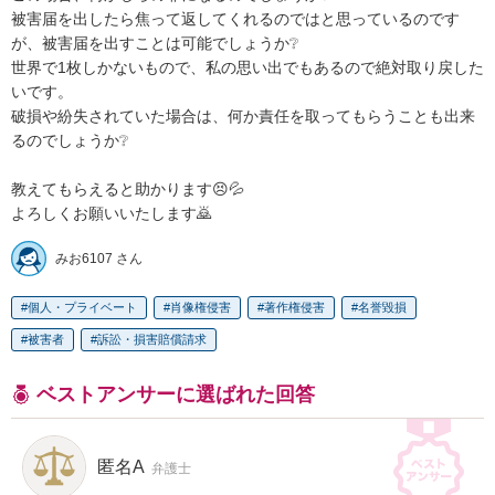
被害届を出したら焦って返してくれるのではと思っているのです
が、被害届を出すことは可能でしょうか❔

世界で1枚しかないもので、私の思い出でもあるので絶対取り戻した
いです。

破損や紛失されていた場合は、何か責任を取ってもらうことも出来
るのでしょうか❔

教えてもらえると助かります😣💦

よろしくお願いいたします🙇
みお6107 さん
個人・プライベート
肖像権侵害
著作権侵害
名誉毀損
被害者
訴訟・損害賠償請求
ベストアンサーに選ばれた回答
匿名A
弁護士