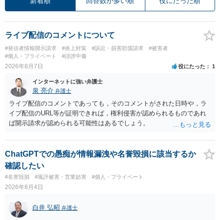
新着順
回答数が多い順
役にたった順
ライブ配信のコメントについて
#発信者情報開示請求
#炎上対策
#訴訟・損害賠償請求
#被害者
#個人・プライベート
#誹謗中傷
2026年8月7日
役にたった
1
インターネットに強い弁護士
泉 亮介
弁護士
ライブ配信のコメントであっても，そのコメントがされた日時や，ラ
イブ配信のURL等が証明できれば，権利侵害が認められるものであれ
ば開示請求が認められる可能性はあるでしょう。
ChatGPTでの愚痴が情報漏洩や名誉毀損に該当するか
確認したい
#名誉毀損
#風評被害・営業妨害
#個人・プライベート
2026年8月4日
白井 弘昭
弁護士