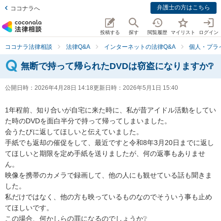
弁護士の方はこちら
ココナラへ
投稿する
探す
閲覧履歴
マイリスト
ログイン
ココナラ法律相談
法律Q&A
インターネットの法律Q&A
個人・プラ
無断で持って帰られたDVDは窃盗になりますか❔
公開日時：
2026年4月28日 14:18
更新日時：
2026年5月1日 15:40
1年程前、知り合いが自宅に来た時に、私が昔アイドル活動をしてい
た時のDVDを面白半分で持って帰ってしまいました。

会うたびに返してほしいと伝えていました。

手紙でも返却の催促をして、最近ですと令和8年3月20日までに返し
てほしいと期限を定め手紙を送りましたが、何の返事もありませ
ん。

映像を携帯のカメラで録画して、他の人にも観せている話も聞きま
した。

私だけではなく、他の方も映っているものなのでそういう事も止め
てほしいです。

この場合、何かしらの罪になるのでしょうか❔
