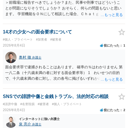
＞前職場に報告すべきでしょうか？また、民事や刑事ではどういうこ
とが問題になりそうでしょうか？ おそらく、何らの問題もないと思い
ます。 学習機能をＯＮにして相談した場合、Ｃｈａｔｇｐｔがｏｐｅ
ｎＡＩに相談内容を蓄積し、他の質問者への何らかの回答の際に参照
する可能性がありますが、個人名や会社名を特定していない限り、一
般論として抽象化されて回答に織り込まれる可能性が生じるにすぎま
14才の少女への面会要求について
せんので、その情報自体が、秘密情報に当たるとは思えませんし、名
#個人・プライベート
#加害者
#被害者
誉棄損として、個人や会社に対する誹謗中傷の不特定多数への公開に
2026年8月4日
役にたった
1
当たるとも思われません。 もちろん、誰がその内容をｃｈａｔｇｐｔ
に入力したかも第三者にしられることはないので、個人や会社の特定
奥村 徹
弁護士
をせずに書き込んだことで（おそらく特定して書き込んだとして
も）、相談者さんが刑事民事の責任に問われることはないでしょう。
面会要求罪で逮捕されることはあります。 確率の％はわかりません 第
私見ながらご参考まで。
一八二条（十六歳未満の者に対する面会要求等） 1 わいせつの目的
で、十六歳未満の者に対し、次の各号に掲げるいずれかの行為をした
者（当該十六歳未満の者が十三歳以上である場合については、その者
が生まれた日より五年以上前の日に生まれた者に限る。）は、一年以
下の拘禁刑又は五十万円以下の罰金に処する。 一 威迫し、偽計を用
SNSでの誹謗中傷と金銭トラブル、法的対応の相談
い又は誘惑して面会を要求すること。 二 拒まれたにもかかわらず、
#誹謗中傷
#名誉毀損
#被害者
#個人・プライベート
反復して面会を要求すること。 三 金銭その他の利益を供与し、又は
2026年8月4日
役にたった
2
その申込み若しくは約束をして面会を要求すること。 2前項の罪を犯
し、よってわいせつの目的で当該十六歳未満の者と面会をした者は、
インターネットに強い弁護士
二年以下の拘禁刑又は百万円以下の罰金に処する。
泉 亮介
弁護士