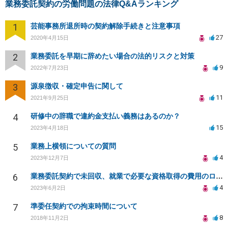
業務委託契約の労働問題の法律Q&Aランキング
1
芸能事務所退所時の契約解除手続きと注意事項
27
2020年4月15日
2
業務委託を早期に辞めたい場合の法的リスクと対策
9
2022年7月23日
3
源泉徴収・確定申告に関して
11
2021年9月25日
4
研修中の辞職で違約金支払い義務はあるのか？
15
2023年4月18日
5
業務上横領についての質問
4
2023年12月7日
6
業務委託契約で未回収、就業で必要な資格取得の費用のローンを組まされた
4
2023年6月2日
7
準委任契約での拘束時間について
8
2018年11月2日