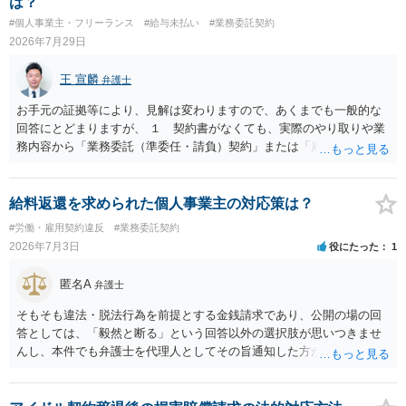
は？
#個人事業主・フリーランス
#給与未払い
#業務委託契約
2026年7月29日
王 宣麟
弁護士
お手元の証拠等により、見解は変わりますので、あくまでも一般的な
回答にとどまりますが、 １ 契約書がなくても、実際のやり取りや業
務内容から「業務委託（準委任・請負）契約」または「雇用契約」が
黙示に成立していると評価される余地があります。 もっとも、当初ボ
ランティア・無償協力という色彩が強かった場合には、契約内容（有
償か無償か）について当事者間の認識が大きな争点となり得ます。
給料返還を求められた個人事業主の対応策は？
２ 上記を前提に、これまでの業務についても、有償の業務委託契約
#労働・雇用契約違反
#業務委託契約
や雇用契約が成立していた前提で給与を請求するルートなどが理論上
2026年7月3日
役にたった
1
考えられます。 もっとも、裁判等で必ず認められるわけではなく、当
事者の認識やメール・チャットの内容等の証拠関係によって結論が変
匿名A
弁護士
わります。 ３ 報酬額については、事前の取決めがなくても、同種業
務の相場や通常の報酬水準を基準に「相当額」を算定して請求するこ
そもそも違法・脱法行為を前提とする金銭請求であり、公開の場の回
と自体は法律上否定されません。 ただし、相手方が「無償のつもりだ
答としては、「毅然と断る」という回答以外の選択肢が思いつきませ
った」と反論する可能性も高く、請求額の全額がそのまま認められる
んし、本件でも弁護士を代理人としてその旨通知した方がよい事案で
とは限らないため、交渉の場面では「理論上の満額」と「現実的な落
はないかと思います。
としどころ」を分けて考える必要があります。 ４ 制作側から名刺が
支給され、その肩書きで外部と打合せ・広報活動を行っていた事実