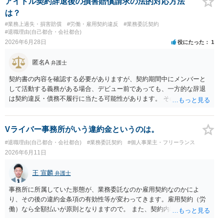
アイドル契約辞退後の損害賠償請求の法的対応方法
は、「プロジェクトの一員として継続的に業務を担当していた」こと
は？
を裏付ける有力な事情になります。もっとも、名刺の存在だけで有償
#業務上過失・損害賠償
#労働・雇用契約違反
#業務委託契約
契約や具体的な報酬額が自動的に認められるわけではなく、あくまで
#退職理由(自己都合・会社都合)
他の証拠と併せて評価される位置付けです。 ５ 今後も関わる場合
2026年6月28日
役にたった
1
は、業務範囲、報酬、期間・解約条件、著作権・クレジット表記、費
用負担等を明確に定めた業務委託契約書を締結しておくことを強くお
匿名A
弁護士
すすめします。円満な話し合いのためには、 ・これまでの業務内容・
負担を時系列で整理し事実関係を共有すること ・「過去の貢献への最
契約書の内容を確認する必要がありますが、契約期間中にメンバーと
低限の謝意・一部清算」と「今後の関係・契約条件」の双方につい
して活動する義務がある場合、デビュー前であっても、一方的な辞退
て、複数の選択肢を用意して提案すること を意識されるとよいかと思
は契約違反・債務不履行に当たる可能性があります。 そのため、運営
います。 いずれにしても、契約書がないまま継続してきた経緯や、お
側に損害賠償請求の余地が全くないとはいえません。新メンバー募集
互いの認識・証拠関係によって結論が左右されるため、この回答はあ
費用、ライブ準備費用、レッスン関係費用なども、辞退によって実際
くまで一般論にとどまるものです。 具体的な見通しや請求可能額の目
に追加で発生した合理的費用であれば、損害として主張される可能性
Vライバー事務所がいう違約金というのは。
安については、実際のメール・チャット・業務内容の資料をお持ちの
があります。 もっとも、運営側の請求額がそのまま認められるわけで
#退職理由(自己都合・会社都合)
#業務委託契約
#個人事業主・フリーランス
うえ、弁護士に個別相談されることをおすすめします。
はありません。各費目について、具体的な損害、金額、辞退との因果
2026年6月11日
関係を示す必要があります。特に「レッスン費用無料」と表示されて
いた場合、辞退後に講師代やスタジオ代を当然に全額請求できるかは
王 宣麟
弁護士
慎重な検討が必要です。 また「家庭の事情」が正当な辞退理由になる
かは、その具体的内容によります。介護、転居、健康問題など、活動
事務所に所属していた形態が、業務委託なのか雇用契約なのかによ
継続が客観的に困難といえる事情があるかが重要です。 未成年であれ
り、その後の違約金条項の有効性等が変わってきます。雇用契約（労
ば、契約時に親権者の同意があったか、契約期間・活動義務・中途辞
働）なら全額払いが原則となりますので。 また、契約内容を合意した
退時の扱いについて親権者に説明されていたかも確認すべきです。 現
後に、会社サイドで一方的に契約内容を変更することはできないの