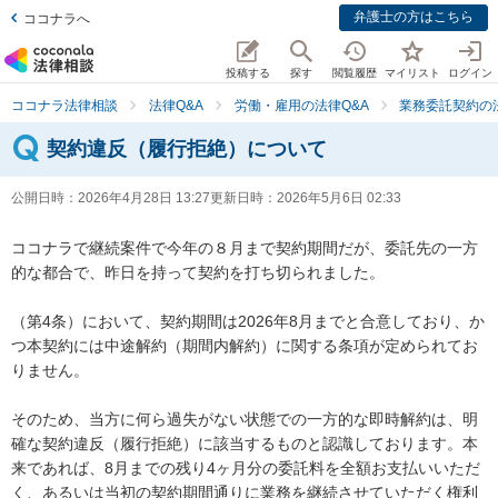
弁護士の方はこちら
ココナラへ
投稿する
探す
閲覧履歴
マイリスト
ログイン
ココナラ法律相談
法律Q&A
労働・雇用の法律Q&A
業務委託契約の
契約違反（履行拒絶）について
公開日時：
2026年4月28日 13:27
更新日時：
2026年5月6日 02:33
ココナラで継続案件で今年の８月まで契約期間だが、委託先の一方
的な都合で、昨日を持って契約を打ち切られました。

（第4条）において、契約期間は2026年8月までと合意しており、か
つ本契約には中途解約（期間内解約）に関する条項が定められてお
りません。

そのため、当方に何ら過失がない状態での一方的な即時解約は、明
確な契約違反（履行拒絶）に該当するものと認識しております。本
来であれば、8月までの残り4ヶ月分の委託料を全額お支払いいただ
く、あるいは当初の契約期間通りに業務を継続させていただく権利