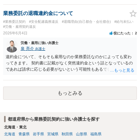
時点では、安易に支払義務を認めず、契約書、募集記事、LINE等を保
で、一定の違約金を後から一方的に請求された場合、支払義務負わな
存したうえで、請求費目、金額、根拠資料の明示を求めるのがよいと
いケースもあります。 詳しくは具体的な契約内容等にもよりますの
業務委託の退職違約金について
思います。回答前に弁護士へ相談することをおすすめします。
で、契約書等一式をそろえて弁護士からアドバイスをもらうのも一つ
#業務委託契約
#安全配慮義務違反
#退職理由(自己都合・会社都合)
#給与未払い
かと思われます。
#労働・雇用契約違反
2026年6月4日
役にたった
2
労働・雇用に強い弁護士
泉 亮介
弁護士
違約金について、そもそも雇用なのか業務委託なのかによっても変わ
ってきます。 契約書に記載がなく突然違約金という話となっているの
であれば請求に応じる必要がないという可能性もあるでしょう。 相手
は対応をされる前に個別に弁護士に相談をされることをお勧めしま
す。
もっとみる
都道府県から業務委託契約に強い弁護士を探す
北海道・東北
北海道
青森県
岩手県
宮城県
秋田県
山形県
福島県