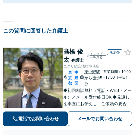
この質問に回答した弁護士
髙橋 俊
東京都
インタビュ
ーを見る
太
弁護士
エクリ総合法律事務所
東中野駅
営業時間：10:00
東
中
~18:00（平日）
京
野
から徒歩5
|
都
区
分
◆初回相談無料（電話・WEB・メー
ル）／メール受付終日OK ◆見通し
を率直にお伝えし、ご依頼の要否も
含めてご案内いたします。受任から
解決まで弁護士本人が一貫してスピ
電話でお問い合わせ
メールでお問い合わせ
ーディーに対応いたします。 ◆累計
相談2000件以上・解決実績500件以