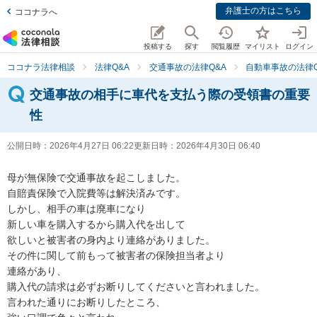
弁護士の方はこちら
ココナラへ
投稿する
探す
閲覧履歴
マイリスト
ログイン
ココナラ法律相談
法律Q&A
交通事故の法律Q&A
自動車事故の法律Q
交通事故の相手に車代を支払う際の受領書の重要
性
公開日時：
2026年4月27日 06:22
更新日時：
2026年4月30日 06:40
母が無保険で交通事故を起こしました。

自賠責保険で入院費等は解決済みです。

しかし、相手の車は廃車になり

新しい車を購入するから購入代を出して

欲しいと被害者の身内より連絡がありました。

その件に関して前もって被害者の保険担当者より

連絡があり、

購入代の請求は必ずお断りしてくださいと言われました。

言われた通りにお断りしたところ、
