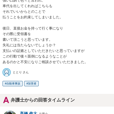
強い口調で色々と言われ、

車代を出してくれればこちらも

それでいいからとのことで

払うことをお約束してしまいました。

後日、直接お金を持って行く事になり

その際に受領書を

書いて頂こうと思っています。

失礼には当たらないでしょうか？

支払いの証拠としていただきたいと思っていますが

この行動で後々面倒になるようなことが

あるのかと不安になりご相談させていただきました。
ととり さん
自動車事故
加害者
弁護士からの回答タイムライン
髙橋 俊太
弁護士