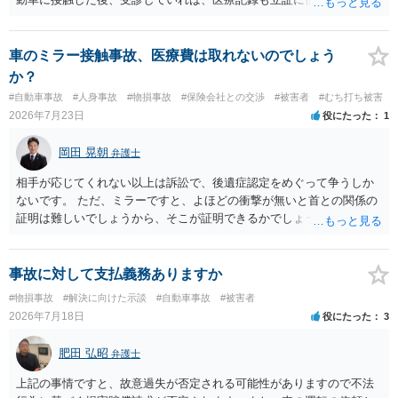
する必要があると思われます。
います。 いずれにせよ、多角的に検討する必要がありますので、弁護
士にご相談ください。
車のミラー接触事故、医療費は取れないのでしょう
か？
#自動車事故
#人身事故
#物損事故
#保険会社との交渉
#被害者
#むち打ち被害
2026年7月23日
役にたった
1
岡田 晃朝
弁護士
相手が応じてくれない以上は訴訟で、後遺症認定をめぐって争うしか
ないです。 ただ、ミラーですと、よほどの衝撃が無いと首との関係の
証明は難しいでしょうから、そこが証明できるかでしょうね。
事故に対して支払義務ありますか
#物損事故
#解決に向けた示談
#自動車事故
#被害者
2026年7月18日
役にたった
3
肥田 弘昭
弁護士
上記の事情ですと、故意過失が否定される可能性がありますので不法