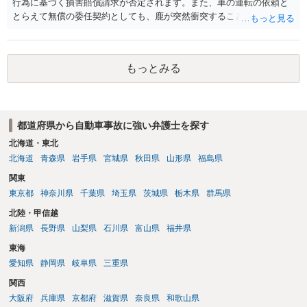
行為に基づく損害賠償請求が否定されます。また、車の運転の依頼と
とらえて無償の委任契約としても、鹿が突然衝突することは予見がで
きませんので善管注意義務違反は否定され債務不履行に基づく損害賠
償請求も成立しない可能性があります。以上の理由から支払義務は否
定される可能性が高いです。ご参考にしてください。
もっとみる
都道府県から自動車事故に強い弁護士を探す
北海道・東北
北海道
青森県
岩手県
宮城県
秋田県
山形県
福島県
関東
東京都
神奈川県
千葉県
埼玉県
茨城県
栃木県
群馬県
北陸・甲信越
新潟県
長野県
山梨県
石川県
富山県
福井県
東海
愛知県
静岡県
岐阜県
三重県
関西
大阪府
兵庫県
京都府
滋賀県
奈良県
和歌山県