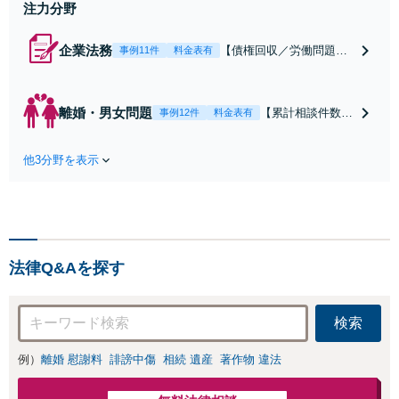
上
注力分野
企業法務
【債権回収／労働問題／
事例11件
料金表有
契約関係・契約書チェッ
ク／裁判対応】取引先と
のトラブル・会社内のト
離婚・男女問題
【累計相談件数20
事例12件
料金表有
ラブルなど、事後の解決
00件、解決事例50
だけでなく予防法務まで
0件以上】【初回
ワンストップで対応！顧
他3分野を表示
相談（電話・WE
問弁護士をお探しの方も
B）無料】「オー
ご相談ください！【顧問
ダーメイドの解決
経験豊富】【個別案件も
策を提示」依頼者
対応OK】
様の話を丁寧にう
かがい、どんな不
法律Q&Aを探す
安があるのか、何
を解決したいのか
を正確に読み取り
検索
ます。【東京都在
住以外の方も対
例）
離婚 慰謝料
誹謗中傷
相続 遺産
著作物 違法
応】