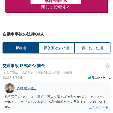
無料法律相談
新しく投稿する
自動車事故の法律Q&A
新着順
回答数が多い順
役にたった順
交通事故 略式命令 罰金
#自動車事故
#人身事故
#保険会社との交渉
#加害者
2026年8月6日
役にたった
2
奥村 徹
弁護士
裁判費用については、国選弁護人を選べばそうかからないでしょう。
全体としてのソロバン勘定を上記の情報だけで回答することはできま
せん。