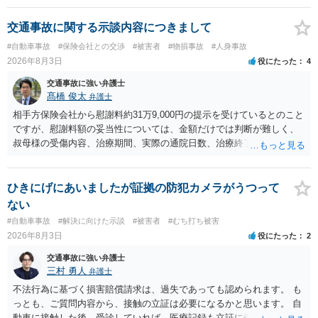
交通事故に関する示談内容につきまして
#自動車事故
#保険会社との交渉
#被害者
#物損事故
#人身事故
2026年8月3日
役にたった
4
交通事故に強い弁護士
髙橋 俊太
弁護士
相手方保険会社から慰謝料約31万9,000円の提示を受けているとのこと
ですが、慰謝料額の妥当性については、金額だけでは判断が難しく、
叔母様の受傷内容、治療期間、実際の通院日数、治療終了の経緯、後
遺症の有無、相手方保険会社から提示されている示談内容の内訳等を
確認する必要があります。保険会社から提示される慰謝料額について
は、弁護士が介入することにより増額を検討できる場合がありますの
ひきにげにあいましたが証拠の防犯カメラがうつって
で、以下の資料・情報を準備した上で、弁護士に個別に相談すること
ない
をお勧めいたします。 ・相手方保険会社から届いている示談金額の提
#自動車事故
#解決に向けた示談
#被害者
#むち打ち被害
示書類 ・叔母様の診断名、けがの内容 ・治療開始日及び治療終了日
2026年8月3日
役にたった
2
・入院の有無、通院回数 ・現在も症状が残っているか ・叔母様ご本人
やご家族等が加入している保険に、今回の事故で利用できる弁護士費
交通事故に強い弁護士
用特約が付帯しているか なお、被害者は叔母様ご本人となりますの
三村 勇人
弁護士
で、弁護士が受任する場合には、叔母様ご本人の依頼意思等を確認す
不法行為に基づく損害賠償請求は、過失であっても認められます。 も
る必要があります。日本語での十分な意思疎通が難しいとのことです
っとも、ご質問内容から、接触の立証は必要になるかと思います。 自
ので、そのあたりのご事情も踏まえて、依頼意思の確認方法等を検討
動車に接触した後、受診していれば、医療記録も立証に使えるかと思