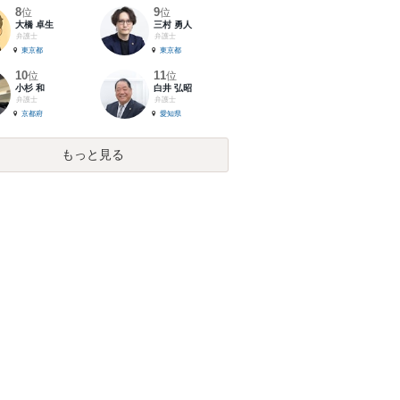
8
9
位
位
大橋 卓生
三村 勇人
弁護士
弁護士
東京都
東京都
10
11
位
位
小杉 和
白井 弘昭
弁護士
弁護士
京都府
愛知県
もっと見る