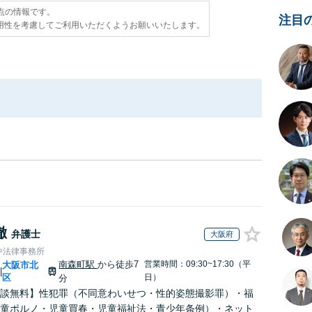
時点の情報です。
注目
用性を考慮してご利用いただくようお願いいたします。
徹
弁護士
大阪府
中法律事務所
南森町駅
から徒歩7
営業時間：09:30~17:30（平
大阪市北
|
区
日）
分
談無料】性犯罪（不同意わいせつ・性的姿態撮影罪）・福
童ポルノ・児童買春・児童福祉法・青少年条例）・ネット