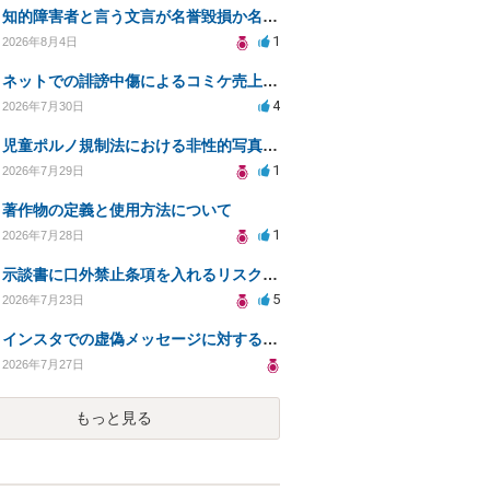
知的障害者と言う文言が名誉毀損か名誉感情の侵害になるか教えてほしい。
1
2026年8月4日
ネットでの誹謗中傷によるコミケ売上減少、損害賠償は可能か？
4
2026年7月30日
児童ポルノ規制法における非性的写真とテキストの扱いは？
1
2026年7月29日
著作物の定義と使用方法について
1
2026年7月28日
示談書に口外禁止条項を入れるリスクはありますか？
5
2026年7月23日
インスタでの虚偽メッセージに対する法的対応の必要性は？
2026年7月27日
もっと見る