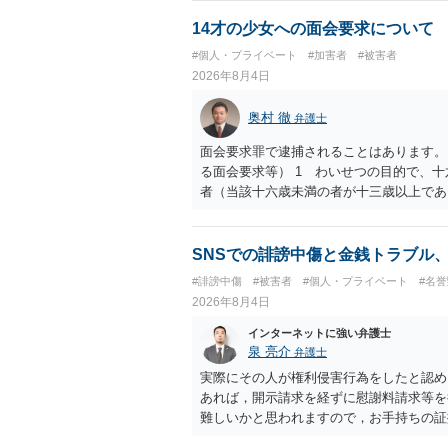
ので、その情報自体が、秘密情報に当たる
中傷の不特定多数への公開に当たるとも思
14才の少女への面会要求について
したかも第三者にしられることはないので
#個人・プライベート
#加害者
#被害者
して書き込んだとしても）、相談者さんが
2026年8月4日
参考まで。
奥村 徹
弁護士
面会要求罪で逮捕されることはあります。
る面会要求等） 1 わいせつの目的で、
者（当該十六歳未満の者が十三歳以上であ
生まれた者に限る。）は、一年以下の拘禁
又は誘惑して面会を要求すること。 二 
金銭その他の利益を供与し、又はその申込
SNSでの誹謗中傷と金銭トラブル
し、よってわいせつの目的で当該十六歳未
#誹謗中傷
#被害者
#個人・プライベート
#名
罰金に処する。
2026年8月4日
インターネットに強い弁護士
泉 亮介
弁護士
実際にその人が権利侵害行為をしたと認め
あれば，開示請求を経ずに慰謝料請求等を
難しいかと思われますので，お手持ちの証