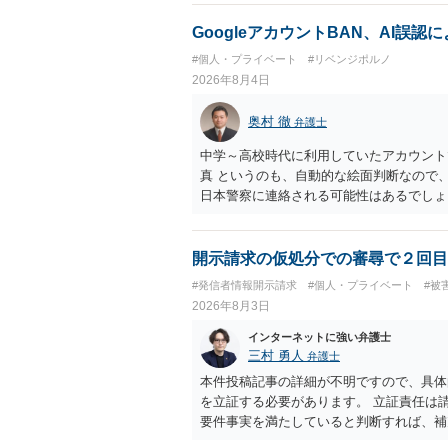
GoogleアカウントBAN、AI誤
#個人・プライベート
#リベンジポルノ
2026年8月4日
奥村 徹
弁護士
中学～高校時代に利用していたアカウント
真 というのも、自動的な絵面判断なので
日本警察に連絡される可能性はあるでしょ
開示請求の仮処分での審尋で２回目
#発信者情報開示請求
#個人・プライベート
#被
2026年8月3日
インターネットに強い弁護士
三村 勇人
弁護士
本件投稿記事の詳細が不明ですので、具体
を立証する必要があります。 立証責任は
要件事実を満たしていると判断すれば、補
迅速性が要求されるためです。 書面での