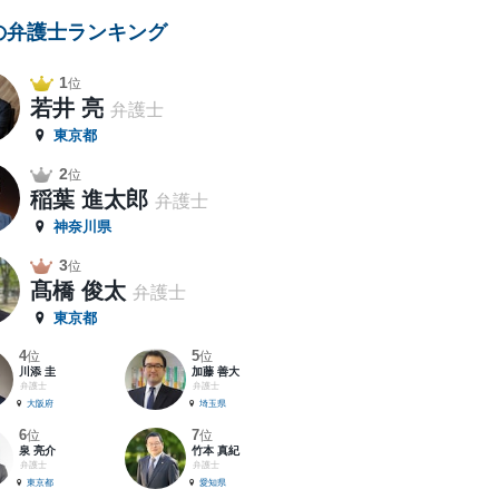
の弁護士ランキング
1
位
若井 亮
弁護士
東京都
2
位
稲葉 進太郎
弁護士
神奈川県
3
位
髙橋 俊太
弁護士
東京都
4
5
位
位
川添 圭
加藤 善大
弁護士
弁護士
大阪府
埼玉県
6
7
位
位
泉 亮介
竹本 真紀
弁護士
弁護士
東京都
愛知県