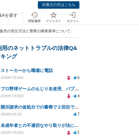
弁護士の方はこちら
&Aを探す
閲覧履歴
マイリスト
ログイン
画販売の宣伝方法と警察の摘発基準について」
利用のネットトラブルの法律Q&
ンキング
ストーカーから職場に電話
6
2026年7月28日
プロ野球ゲームのもじり名使用、パブリシティ権の影響は？
4
2026年7月30日
開示請求の仮処分での審尋で２回目で終わらない場合どうしたらいいですか
7
2026年8月3日
未成年者との不適切なやり取りが法に触れる可能性と対処法
2
2026年7月26日