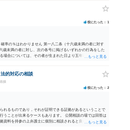
とは思えませんし、名誉棄損として、個人や会社に対する誹謗
われません。 もちろん、誰がその内容をｃｈａｔｇｐｔに入力
、個人や会社の特定をせずに書き込んだことで（おそらく特定
刑事民事の責任に問われることはないでしょう。 私見ながらご
役にたった
1
 確率の％はわかりません 第一八二条（十六歳未満の者に対す
十六歳未満の者に対し、次の各号に掲げるいずれかの行為をした
る場合については、その者が生まれた日より五年以上前の日に
刑又は五十万円以下の罰金に処する。 一 威迫し、偽計を用い
拒まれたにもかかわらず、反復して面会を要求すること。 三
み若しくは約束をして面会を要求すること。 2前項の罪を犯
、法的対応の相談
満の者と面会をした者は、二年以下の拘禁刑又は百万円以下の
誉毀損
役にたった
2
られるものであり，それが証明できる証拠があるということで
行うことが出来るケースもあります。 公開相談の場では回答は
拠資料を持参の上弁護士に個別に相談されると良いでしょう。