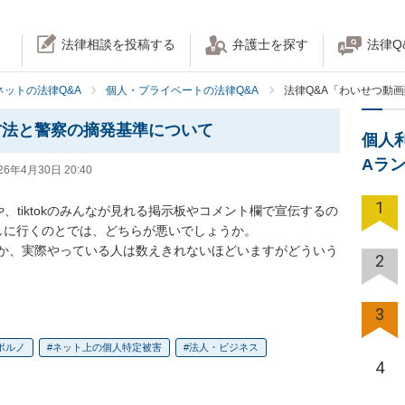
法律相談を投稿する
弁護士を探す
法律Q
ネットの法律Q&A
個人・プライベートの法律Q&A
法律Q&A「わいせつ動
方法と警察の摘発基準について
個人
Aラ
26年4月30日 20:40
1
、tiktokのみんなが見れる掲示板やコメント欄で宣伝するの
しに行くのとでは、どちらが悪いでしょうか。

か、実際やっている人は数えきれないほどいますがどういう
2
3
ポルノ
ネット上の個人特定被害
法人・ビジネス
4