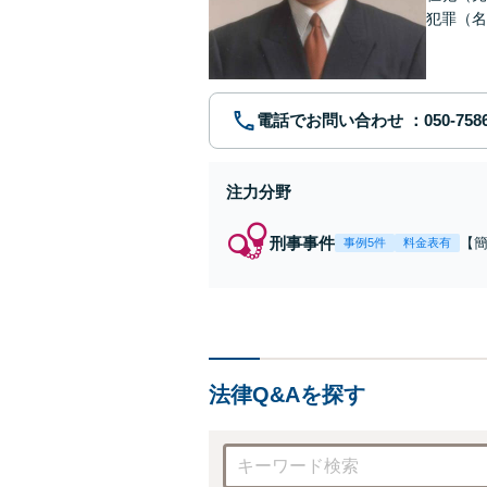
犯罪（名
護士です
電話でお問い合わせ
注力分野
刑事事件
【
事例5件
料金表有
福
例
リ
法律Q&Aを探す