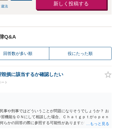
新しく投稿する
 違法
律Q&A
回答数が多い順
役にたった順
名誉毀損に該当するか確認したい
ベート
民事や刑事ではどういうことが問題になりそうでしょうか？ お
学習機能をＯＮにして相談した場合、Ｃｈａｔｇｐｔがｏｐｅｎ
何らかの回答の際に参照する可能性がありますが、個人名や会
抽象化されて回答に織り込まれる可能性が生じるにすぎません