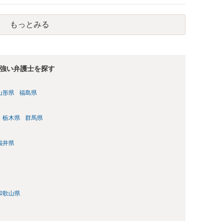
の問題もございます。 開示請求は法律知識が不可欠ですが、それ
択することが重要です。
もっとみる
強い弁護士を探す
山形県
福島県
栃木県
群馬県
福井県
和歌山県