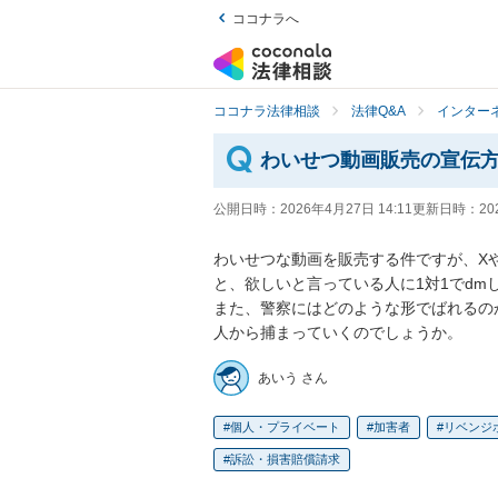
ココナラへ
ココナラ法律相談
法律Q&A
インター
わいせつ動画販売の宣伝
公開日時：
2026年4月27日 14:11
更新日時：
20
わいせつな動画を販売する件ですが、Xや
と、欲しいと言っている人に1対1でdm
また、警察にはどのような形でばれるの
人から捕まっていくのでしょうか。
あいう さん
個人・プライベート
加害者
リベンジ
訴訟・損害賠償請求