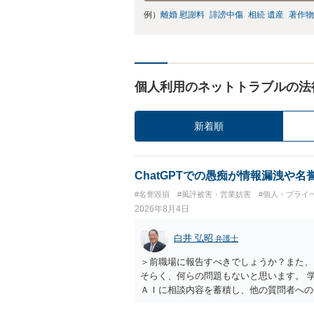
例）
離婚 慰謝料
誹謗中傷
相続 遺産
著作物
個人利用のネットトラブルの法
新着順
ChatGPTでの愚痴が情報漏洩や
#名誉毀損
#風評被害・営業妨害
#個人・プライ
2026年8月4日
白井 弘昭
弁護士
＞前職場に報告すべきでしょうか？また、
そらく、何らの問題もないと思います。 
ＡＩに相談内容を蓄積し、他の質問者への
社名を特定していない限り、一般論として