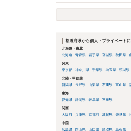
はXのため、APのIPアドレスの保存期間
だけでは足りず、実務を踏まえた方法を選
都道府県から個人・プライベートに
北海道・東北
北海道
青森県
岩手県
宮城県
秋田県
関東
東京都
神奈川県
千葉県
埼玉県
茨城県
北陸・甲信越
新潟県
長野県
山梨県
石川県
富山県
東海
愛知県
静岡県
岐阜県
三重県
関西
大阪府
兵庫県
京都府
滋賀県
奈良県
中国
広島県
岡山県
山口県
鳥取県
島根県