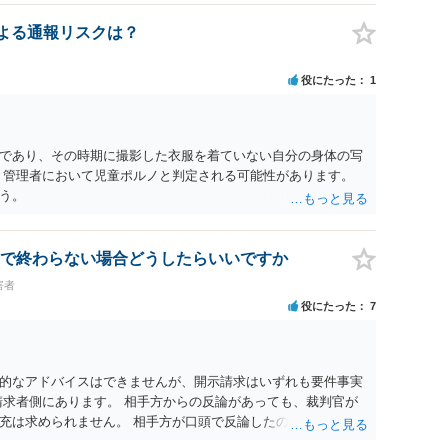
認による通報リスクは？
役にたった
1
であり、その時期に撮影した衣服を着ていない自分の身体の写
、管理者において児童ポルノと判定される可能性があります。
う。
で終わらない場合どうしたらいいですか
害者
役にたった
7
的なアドバイスはできませんが、開示請求はいずれも要件事実
請求者側にあります。 相手方からの反論があっても、裁判官が
充は求められません。 相手方が口頭で反論したのは、仮処分は
反論となれば、より遅延する可能性がございます。 また、本件