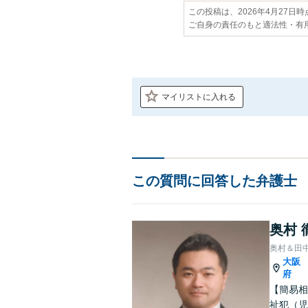
この投稿は、2026年4月27日
ご自身の責任のもと適法性・有
マイリストに入れる
この質問に回答した弁護士
奥村 
奥村＆田
大阪
府
【簡易相
祉犯（児