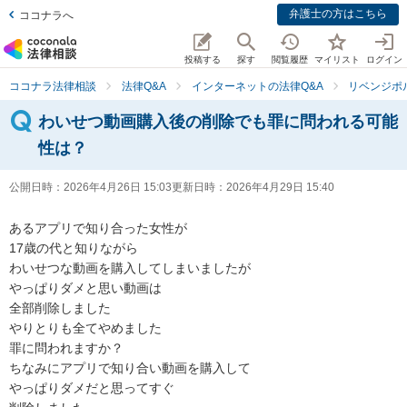
弁護士の方はこちら
ココナラへ
投稿する
探す
閲覧履歴
マイリスト
ログイン
ココナラ法律相談
法律Q&A
インターネットの法律Q&A
リベンジポ
わいせつ動画購入後の削除でも罪に問われる可能
性は？
公開日時：
2026年4月26日 15:03
更新日時：
2026年4月29日 15:40
あるアプリで知り合った女性が

17歳の代と知りながら

わいせつな動画を購入してしまいましたが

やっぱりダメと思い動画は

全部削除しました

やりとりも全てやめました

罪に問われますか？

ちなみにアプリで知り合い動画を購入して

やっぱりダメだと思ってすぐ
