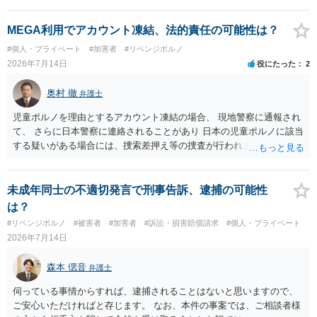
除等を求めることは避けたほうが良いかと思われます。
MEGA利用でアカウント凍結、法的責任の可能性は？
#個人・プライベート
#加害者
#リベンジポルノ
2026年7月14日
役にたった
2
奥村 徹
弁護士
児童ポルノを理由とするアカウント凍結の場合、 現地警察に通報され
て、 さらに日本警察に連絡されることがあり 日本の児童ポルノに該当
する疑いがある場合には、捜索差押え等の捜査が行われます。 実際に
捜索された人もいますので、 対応については、弁護士に直接相談して
ください。
未成年同士の不適切発言で刑事告訴、逮捕の可能性
は？
#リベンジポルノ
#被害者
#加害者
#訴訟・損害賠償請求
#個人・プライベート
2026年7月14日
森本 偲音
弁護士
伺っている事情からすれば、逮捕されることはないと思いますので、
ご安心いただければと存じます。 なお、本件の事案では、ご相談者様