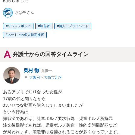
削除しました
さば缶 さん
リベンジポルノ
加害者
個人・プライベート
ネット上の個人特定被害
弁護士からの回答タイムライン
奥村 徹
弁護士
大阪府
>
大阪市北区
あるアプリで知り合った女性が

17歳の代と知りながら

わいせつな動画を購入してしまいましたが

という行為は

撮影済であれば、児童ポルノ要求行為　児童ポルノ所持罪

注文後撮影であれば、児童ポルノ製造・性的姿態撮影罪など

が疑われます。製造罪は逮捕されることが多くなっています。
