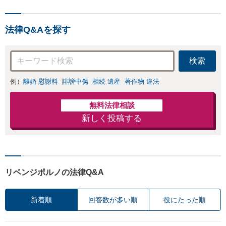
法・青少年条例）・ネット
犯罪（名誉毀損・わいせつ
物・不正アクセス・リベン
法律Q&Aを探す
ジポルノ罪等）に非常に詳
しい弁護士です
検索
例）
離婚 慰謝料
誹謗中傷
相続 遺産
著作物 違法
無料法律相談
新しく投稿する
リベンジポルノの法律Q&A
新着順
回答数が多い順
役にたった順