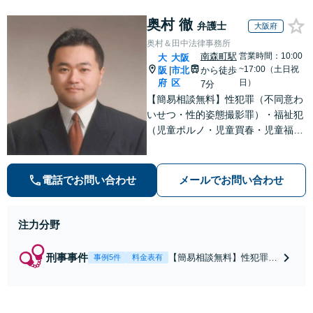
奥村 徹
弁護士
大阪府
奥村＆田中法律事務所
南森町駅
営業時間：10:00
大
大阪
~17:00（土日祝
阪
市北
から徒歩
|
府
区
日）
7分
【簡易相談無料】性犯罪（不同意わ
いせつ・性的姿態撮影罪）・福祉犯
（児童ポルノ・児童買春・児童福祉
法・青少年条例）・ネット犯罪（名
誉毀損・わいせつ物・不正アクセス
等）に非常に詳しい弁護士です
電話でお問い合わせ
メールでお問い合わせ
注力分野
刑事事件
【簡易相談無料】性犯罪
事例5件
料金表有
（不同意性交・不同意わい
せつ）・福祉犯（児童ポル
ノ・児童買春・児童福祉