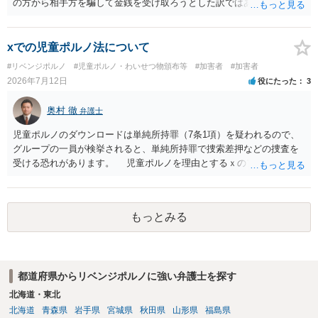
の方から相手方を騙して金銭を受け取ろうとした訳ではありませんの
で、詐欺罪が 成立する余地はないと考えます。 以上ご参考までに。
xでの児童ポルノ法について
#リベンジポルノ
#児童ポルノ・わいせつ物頒布等
#加害者
#加害者
2026年7月12日
役にたった
3
奥村 徹
弁護士
児童ポルノのダウンロードは単純所持罪（7条1項）を疑われるので、
グループの一員が検挙されると、単純所持罪で捜索差押などの捜査を
受ける恐れがあります。 児童ポルノを理由とするｘのアカウント凍
結は日本警察に通報されることがあって（確率はわかりませんが実例
は珍しくない）、これも捜索差押を受けるおそれがあります
もっとみる
都道府県からリベンジポルノに強い弁護士を探す
北海道・東北
北海道
青森県
岩手県
宮城県
秋田県
山形県
福島県