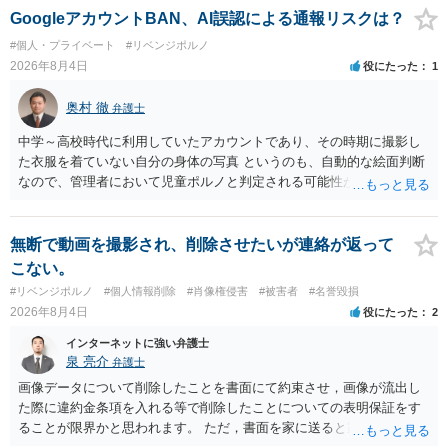
GoogleアカウントBAN、AI誤認による通報リスクは？
#個人・プライベート
#リベンジポルノ
2026年8月4日
役にたった
1
奥村 徹
弁護士
中学～高校時代に利用していたアカウントであり、その時期に撮影し
た衣服を着ていない自分の身体の写真 というのも、自動的な絵面判断
なので、管理者において児童ポルノと判定される可能性があります。
日本警察に連絡される可能性はあるでしょう。
無断で動画を撮影され、削除させたいが連絡が返って
こない。
#リベンジポルノ
#個人情報削除
#肖像権侵害
#被害者
#名誉毀損
2026年8月4日
役にたった
2
インターネットに強い弁護士
泉 亮介
弁護士
画像データについて削除したことを書面にて約束させ，画像が流出し
た際に違約金条項を入れる等で削除したことについての表明保証をす
ることが限界かと思われます。 ただ，書面を家に送ると家族に不貞行
為が発覚しご自身が慰謝料請求を受けるリスクがあるため，書面で削