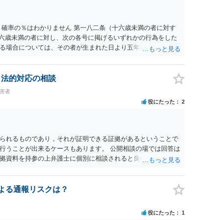
 確率の％はわかりません 第一八二条（十六歳未満の者に対す
十六歳未満の者に対し、次の各号に掲げるいずれかの行為をした
る場合については、その者が生まれた日より五年以上前の日に
刑又は五十万円以下の罰金に処する。 一 威迫し、偽計を用い
拒まれたにもかかわらず、反復して面会を要求すること。 三
み若しくは約束をして面会を要求すること。 2前項の罪を犯
、法的対応の相談
満の者と面会をした者は、二年以下の拘禁刑又は百万円以下の
被害者
役にたった
2
られるものであり，それが証明できる証拠があるということで
行うことが出来るケースもあります。 公開相談の場では回答は
拠資料を持参の上弁護士に個別に相談されると良いでしょう。
認による通報リスクは？
役にたった
1