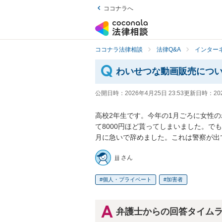
ココナラへ
ココナラ法律相談
法律Q&A
インター
わいせつな動画販売につ
公開日時：
2026年4月25日 23:53
更新日時：
20
高校2年生です。今年の1月ごろに女性のわ
て8000円ほど貰ってしまいました。で
月に急いで辞めました。これは警察が出
jjj さん
個人・プライベート
加害者
弁護士からの回答タイム