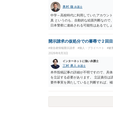
奥村 徹
弁護士
中学～高校時代に利用していたアカウント
真 というのも、自動的な絵面判断なので
日本警察に連絡される可能性はあるでしょ
開示請求の仮処分での審尋で２回目
#発信者情報開示請求
#個人・プライベート
#被
2026年8月3日
インターネットに強い弁護士
三村 勇人
弁護士
本件投稿記事の詳細が不明ですので、具体
を立証する必要があります。 立証責任は
要件事実を満たしていると判断すれば、補
迅速性が要求されるためです。 書面での
はXのため、APのIPアドレスの保存期間
だけでは足りず、実務を踏まえた方法を選