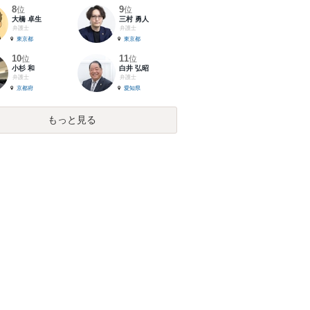
8
9
位
位
大橋 卓生
三村 勇人
弁護士
弁護士
東京都
東京都
10
11
位
位
小杉 和
白井 弘昭
弁護士
弁護士
京都府
愛知県
もっと見る