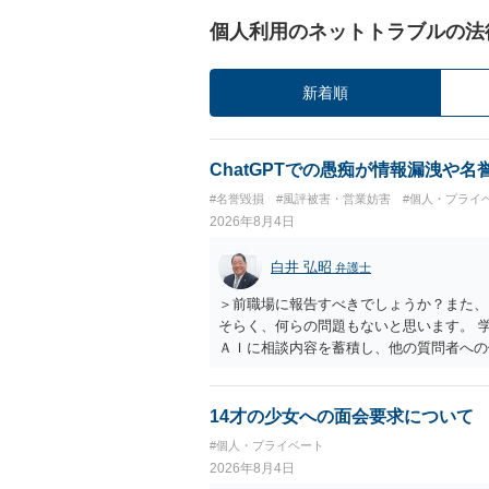
個人利用のネットトラブルの法
新着順
ChatGPTでの愚痴が情報漏洩や
#名誉毀損
#風評被害・営業妨害
#個人・プライ
2026年8月4日
白井 弘昭
弁護士
＞前職場に報告すべきでしょうか？また、
そらく、何らの問題もないと思います。 
ＡＩに相談内容を蓄積し、他の質問者への
社名を特定していない限り、一般論として
ので、その情報自体が、秘密情報に当たる
中傷の不特定多数への公開に当たるとも思
14才の少女への面会要求について
したかも第三者にしられることはないので
#個人・プライベート
して書き込んだとしても）、相談者さんが
2026年8月4日
参考まで。