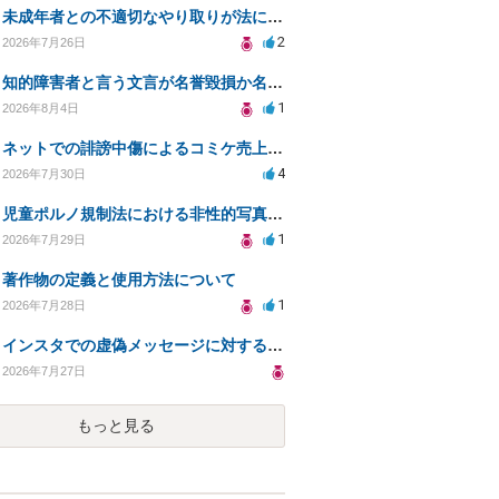
未成年者との不適切なやり取りが法に触れる可能性と対処法
2
2026年7月26日
知的障害者と言う文言が名誉毀損か名誉感情の侵害になるか教えてほしい。
1
2026年8月4日
ネットでの誹謗中傷によるコミケ売上減少、損害賠償は可能か？
4
2026年7月30日
児童ポルノ規制法における非性的写真とテキストの扱いは？
1
2026年7月29日
著作物の定義と使用方法について
1
2026年7月28日
インスタでの虚偽メッセージに対する法的対応の必要性は？
2026年7月27日
もっと見る