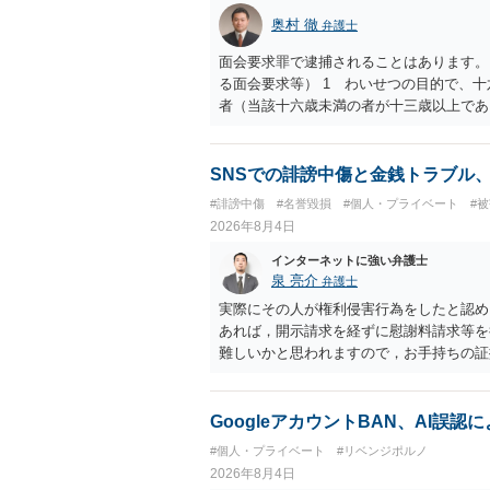
奥村 徹
弁護士
面会要求罪で逮捕されることはあります。
る面会要求等） 1 わいせつの目的で、
者（当該十六歳未満の者が十三歳以上であ
生まれた者に限る。）は、一年以下の拘禁
又は誘惑して面会を要求すること。 二 
金銭その他の利益を供与し、又はその申込
SNSでの誹謗中傷と金銭トラブル
し、よってわいせつの目的で当該十六歳未
#誹謗中傷
#名誉毀損
#個人・プライベート
#
罰金に処する。
2026年8月4日
インターネットに強い弁護士
泉 亮介
弁護士
実際にその人が権利侵害行為をしたと認め
あれば，開示請求を経ずに慰謝料請求等を
難しいかと思われますので，お手持ちの証
GoogleアカウントBAN、AI誤
#個人・プライベート
#リベンジポルノ
2026年8月4日