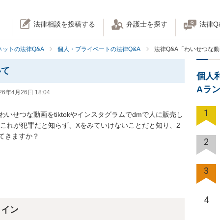
法律相談を投稿する
弁護士を探す
法律Q
ネットの法律Q&A
個人・プライベートの法律Q&A
法律Q&A「わいせつな
いて
個人
Aラ
26年4月26日 18:04
1
いせつな動画をtiktokやインスタグラムでdmで人に販売し
もこれが犯罪だと知らず、Xをみていけないことだと知り、2
てきますか？
2
3
4
ライン