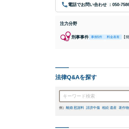
電話でお問い合わせ
注力分野
刑事事件
【
事例5件
料金表有
福
例
リ
法律Q&Aを探す
例）
離婚 慰謝料
誹謗中傷
相続 遺産
著作物