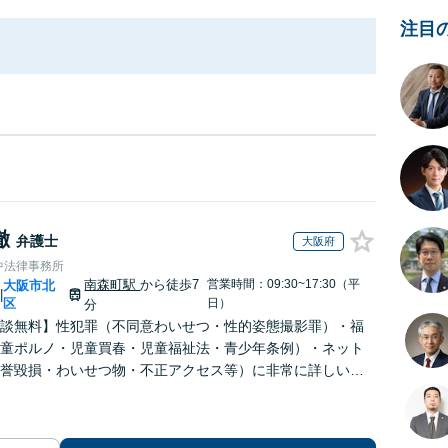
注目
徹
弁護士
大阪府
中法律事務所
南森町駅
から徒歩7
営業時間：09:30~17:30（平
大阪市北
|
区
日）
分
談無料】性犯罪（不同意わいせつ・性的姿態撮影罪）・福
童ポルノ・児童買春・児童福祉法・青少年条例）・ネット
誉毀損・わいせつ物・不正アクセス等）に非常に詳しい弁