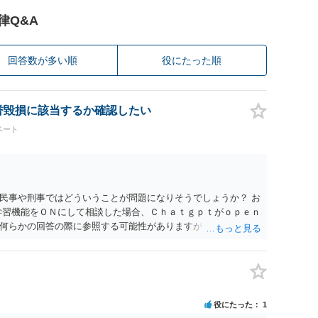
律Q&A
回答数が多い順
役にたった順
名誉毀損に該当するか確認したい
ベート
民事や刑事ではどういうことが問題になりそうでしょうか？ お
学習機能をＯＮにして相談した場合、Ｃｈａｔｇｐｔがｏｐｅｎ
何らかの回答の際に参照する可能性がありますが、個人名や会
抽象化されて回答に織り込まれる可能性が生じるにすぎません
とは思えませんし、名誉棄損として、個人や会社に対する誹謗
われません。 もちろん、誰がその内容をｃｈａｔｇｐｔに入力
、個人や会社の特定をせずに書き込んだことで（おそらく特定
刑事民事の責任に問われることはないでしょう。 私見ながらご
役にたった
1