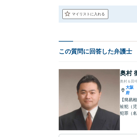
マイリストに入れる
この質問に回答した弁護士
奥村 
奥村＆田
大阪
府
【簡易相
祉犯（児
犯罪（名
護士です