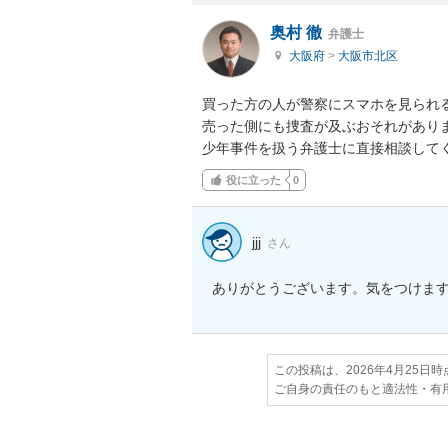
奥村 徹
弁護士
大阪府
>
大阪市北区
買った方の人が警察にスマホを見られる
売った側にも捜査が及ぶおそれがありま
少年事件を扱う弁護士に直接相談して
役に立った
0
jjj
さん
ありがとうございます。気をつけま
この投稿は、2026年4月25日
ご自身の責任のもと適法性・有