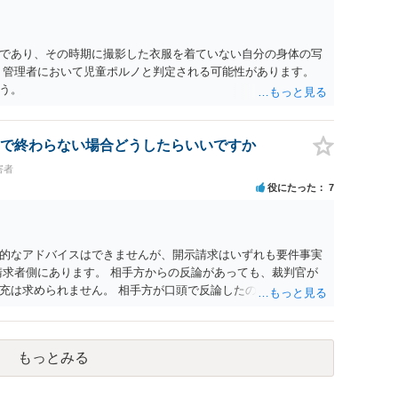
であり、その時期に撮影した衣服を着ていない自分の身体の写
、管理者において児童ポルノと判定される可能性があります。
う。
で終わらない場合どうしたらいいですか
害者
役にたった
7
的なアドバイスはできませんが、開示請求はいずれも要件事実
請求者側にあります。 相手方からの反論があっても、裁判官が
充は求められません。 相手方が口頭で反論したのは、仮処分は
反論となれば、より遅延する可能性がございます。 また、本件
の問題もございます。 開示請求は法律知識が不可欠ですが、それ
択することが重要です。
もっとみる