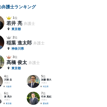
の弁護士ランキング
1
位
若井 亮
弁護士
東京都
2
位
稲葉 進太郎
弁護士
神奈川県
3
位
髙橋 俊太
弁護士
東京都
4
5
位
位
川添 圭
加藤 善大
弁護士
弁護士
大阪府
埼玉県
6
7
位
位
泉 亮介
竹本 真紀
弁護士
弁護士
東京都
愛知県