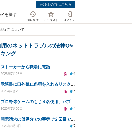
弁護士の方はこちら
&Aを探す
閲覧履歴
マイリスト
ログイン
動画販売について」
利用のネットトラブルの法律Q&
ンキング
ストーカーから職場に電話
6
2026年7月28日
示談書に口外禁止条項を入れるリスクはありますか？
5
2026年7月23日
プロ野球ゲームのもじり名使用、パブリシティ権の影響は？
4
2026年7月30日
開示請求の仮処分での審尋で２回目で終わらない場合どうしたらいいですか
7
2026年8月3日