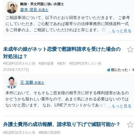
減額を進めるうえでの交渉材料かと思います。 なお、ご自身が離
離婚・男女問題に強い弁護士
婚しないことは、交渉材料にはならないかと思いますので、ご注意く
森本 偲音
弁護士
ださい。 また、相手夫婦の婚姻関係が既に破綻していたことや、
ご相談事項について、以下のとおり回答させていただきます。 ご参考
相手女性が結婚しているとは知らなかったと主張することもあります
にしていただき、ご心配であれば最寄りの法律事務所に関係資料一式
が、 ケースバイケースですので、ご自身の場合にそれらの主張が
をご持参の上、ご相談していただければと存じます。 ① このLINEの
できるかはよくお考え下さい。 ３ 質問③ 違約金を５０万円とす
流れを見る限り、100万円は貸付金ではなく、手切れ金・和解金と評価
る旨の交渉をすることが妥当かどうかという基準はありません。
される可能性はあるのか ⇒LINEを含む１００万円の貸付に至るまでの
公序良俗に反するような金額では、その条項自体が無効になり得ます
やり取り等の経緯、誓約書の内容等を踏まえて、関係を清算するため
未成年の娘がネット恋愛で慰謝料請求を受けた場合の
が、 ２００万円でも、５０万円でも、公序良俗に反するほど高額
の 金銭であったと評価される可能性はあると考えます。 ② 「今後一
対処法は？
とはいえないと考えますので、 結局は、妥当かどうかというより
切関与しないなら100万円振り込む」というLINEや誓約書は、裁判上
#慰謝料請求された側
#婚約破棄
#裁判
#慰謝料請求したい側
も、ご自身が納得できるかどうかという基準でお考えいただくといい
どの程度証拠価値があるのか ⇒前後のやり取りや誓約書の具体的内容
2026年7月27日
役にたった
3
と思います。 そのうえで、合意できるかは、相手も納得できるか
を見ない限り、具体的な判断はできませんが、一定の証拠価値はある
否かにかかってはきますが。 ４ 質問④ ご記載の内容からは判断
と考えます。 ③ 借用書があっても、後から100万円を貸付扱いに変更
王 宣麟
できないのですが、 清算条項を記載しないで合意することはリス
弁護士
することは認められるのか。 ⇒おそらく１００万円は不当利得（受け
クがありますので、むしろ、原則としては、清算条項を記載するべき
取る正当な権利がないのに利益を取得した）として返還請求されてい
本件において、そもそもご息女様の相手方に対する権利侵害があるの
であるとお考えいただくといいです。 ご質問に対する回答は以上で
るものかと推察しますので、 貸金返還ではないかと存じます。 ④ 私
かどうかも疑わしい案件なので、あまり気にされる必要はないのでは
すが、可能であれば、ご依頼になるかは別として、お近くの弁護士に
は現在、収入も不安定で貯金もなくリボ払い借金が既に約100万あり。
ないかと思います。 なお、LINEアカウントからであっても、そこに紐
直接相談されて、 今後の対応についてアドバイス等を求めることを
今年に再婚したが主人はお金に厳しい為、一括で220万円を支払う事は
づけられた電話番号の開示→携帯電話会社から氏名・住所が開示され
お勧めいたします。 ご参考にしていただければ幸いです。
困難 仮に裁判で敗訴した場合でも、分割払いになる可能性はあります
るパターンはありえるものの、本件のような精神的損害が発生したと
か。 ⇒判決となり敗訴してしまった場合は、強制執行により不動産等
明確にいえないような案件において開示がなされる可能性も低いので
弁護士費用の成功報酬、請求取り下げで減額可能か？
の財産を差し押さえられ、そこから債権回収が図られることになりま
はないかと推察します。
#慰謝料請求された側
#離婚の慰謝料
すが、 和解であれば柔軟な解決が可能ですので、その場合は分割払