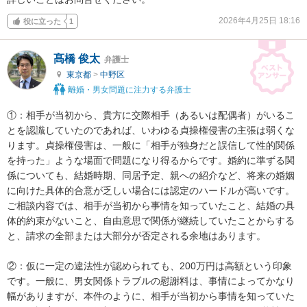
2026年4月25日 18:16
役に立った
1
髙橋 俊太
弁護士
東京都
>
中野区
離婚・男女問題に注力する弁護士
①：相手が当初から、貴方に交際相手（あるいは配偶者）がいるこ
とを認識していたのであれば、いわゆる貞操権侵害の主張は弱くな
ります。貞操権侵害は、一般に「相手が独身だと誤信して性的関係
を持った」ような場面で問題になり得るからです。婚約に準ずる関
係についても、結婚時期、同居予定、親への紹介など、将来の婚姻
に向けた具体的合意が乏しい場合には認定のハードルが高いです。
ご相談内容では、相手が当初から事情を知っていたこと、結婚の具
体的約束がないこと、自由意思で関係が継続していたことからする
と、請求の全部または大部分が否定される余地はあります。

②：仮に一定の違法性が認められても、200万円は高額という印象
です。一般に、男女関係トラブルの慰謝料は、事情によってかなり
幅がありますが、本件のように、相手が当初から事情を知っていた