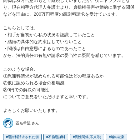
関係は双方合意のもとで継続していましたが、後にトラブルとな
り、現在相手方代理人弁護士より、貞操権侵害や婚約に準ずる関係
などを理由に、200万円程度の慰謝料請求を受けています。

こちらとしては、

・相手が当初から私の状況を認識していたこと  

・結婚の具体的な約束はしていないこと  

・関係は自由意思によるものであったこと  

から、法的責任の有無や請求の妥当性に疑問を感じています。

このような場合、

①慰謝料請求が認められる可能性はどの程度あるか  

②仮に認められる場合の相場感  

③0円での解決の可能性  

についてご意見をいただけますと幸いです。

よろしくお願いいたします。
匿名希望 さん
慰謝料請求された側
不倫慰謝料
異性関係(不貞等)
婚約破棄