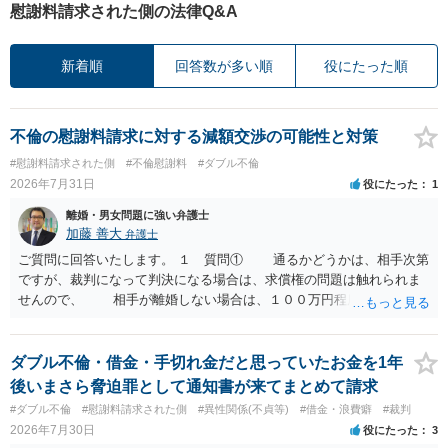
慰謝料請求された側の法律Q&A
新着順
回答数が多い順
役にたった順
不倫の慰謝料請求に対する減額交渉の可能性と対策
#慰謝料請求された側
#不倫慰謝料
#ダブル不倫
2026年7月31日
役にたった
1
離婚・男女問題に強い弁護士
加藤 善大
弁護士
ご質問に回答いたします。 １ 質問① 通るかどうかは、相手次第
ですが、裁判になって判決になる場合は、求償権の問題は触れられま
せんので、 相手が離婚しない場合は、１００万円程度となる可能
性があると思われます。 交渉については、相手としても、裁判を
するデメリットはありますから（経済的、時間的、精神的負担等）、
反対にご自身が、裁判も辞さずという姿勢を示すことで、プラス
ダブル不倫・借金・手切れ金だと思っていたお金を1年
に働く可能性は有り得ます。 交渉で解決する多くの場合は、相手
後いまさら脅迫罪として通知書が来てまとめて請求
が弁護士に依頼しているケースで、５０万円以下で合意できる場合は
#ダブル不倫
#慰謝料請求された側
#異性関係(不貞等)
#借金・浪費癖
#裁判
稀であると思います。 通常は、６０万円から８０万円程度になる
2026年7月30日
役にたった
3
ことが多いというのが私の印象です。 ２ 質問② ご記載の内容が