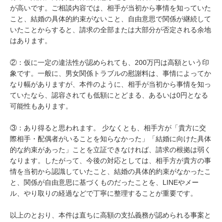
が高いです。ご相談内容では、相手が当初から事情を知っていた
こと、結婚の具体的約束がないこと、自由意思で関係が継続して
いたことからすると、請求の全部または大部分が否定される余地
はあります。

②：仮に一定の違法性が認められても、200万円は高額という印
象です。一般に、男女関係トラブルの慰謝料は、事情によってか
なり幅がありますが、本件のように、相手が当初から事情を知っ
ていたなら、認容されても低額にとどまる、あるいは0円となる
可能性もあります。

③：あり得ると思われます。 少なくとも、相手方が「貴方に交
際相手・配偶者がいることを知らなかった」「結婚に向けた具体
的な約束があった」ことを立証できなければ、請求の根拠は弱く
なります。したがって、今後の対応としては、相手方が貴方の事
情を当初から認識していたこと、結婚の具体的約束がなかったこ
と、関係が自由意思に基づくものだったことを、LINEやメー
ル、やり取りの経過などで丁寧に整理することが重要です。

以上のとおり、本件は直ちに高額の支払義務が認められる事案と