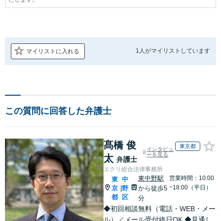
1人が
マイリストしています
マイリストに入れる
この質問に回答した弁護士
髙橋 俊
東京都
インタビュ
ーを見る
太
弁護士
エクリ総合法律事務所
東中野駅
営業時間：10:00
東
中
~18:00（平日）
京
野
から徒歩5
|
都
区
分
◆初回相談無料（電話・WEB・メー
ル）／メール受付終日OK ◆見通し