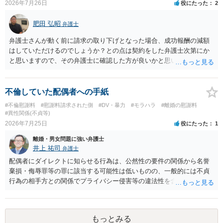
2026年7月26日
役にたった
2
いにより支払うことも十分可能です。 ⑤ このような事情であれば、私
は120万円のみ和解交渉を続けるべきでしょうか。 ⇒ご相談者様の認
肥田 弘昭
識を前提にすれば、１００万円も含めて返済する必要はないと考えら
弁護士
れるため、 120万円のみについて交渉を続けることがベターかと存じ
弁護士さんが動く前に請求の取り下げとなった場合、成功報酬の減額
ます。
はしていただけるのでしょうか？との点は契約をした弁護士次第にか
と思いますので、その弁護士に確認した方が良いかと思います。ご参
考にしてください。
不倫していた配偶者への手紙
#不倫慰謝料
#慰謝料請求された側
#DV・暴力
#モラハラ
#離婚の慰謝料
#異性関係(不貞等)
2026年7月25日
役にたった
1
離婚・男女問題に強い弁護士
井上 祐司
弁護士
配偶者にダイレクトに知らせる行為は、公然性の要件の関係から名誉
棄損・侮辱罪等の罪に該当する可能性は低いものの、一般的には不貞
行為の相手方との関係でプライバシー侵害等の違法性を含む行為で
す。 そのため、そのことを知った相手方の夫婦関係への影響が大きい
ため、弁護士としては推奨しないことが一般的かと思います。
もっとみる