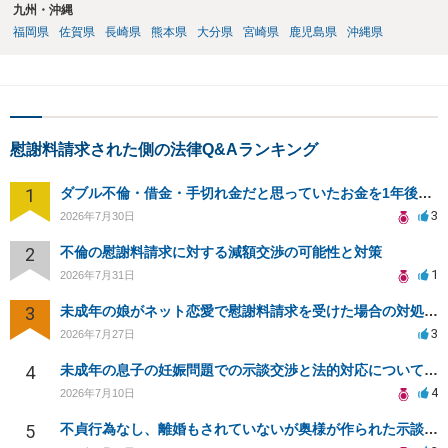
九州・沖縄
福岡県
佐賀県
長崎県
熊本県
大分県
宮崎県
鹿児島県
沖縄県
慰謝料請求された側の法律Q&Aランキング
1
ダブル不倫・借金・手切れ金だと思っていたお金を1年後いまさら脅迫罪として通知書が来てまとめて請求
3
2026年7月30日
2
不倫の慰謝料請求に対する減額交渉の可能性と対策
1
2026年7月31日
3
未成年の娘がネット恋愛で慰謝料請求を受けた場合の対処法は？
3
2026年7月27日
4
未成年の息子の妊娠問題での示談交渉と法的対応について相談
4
2026年7月10日
5
不貞行為なし、離婚もされていないが奥様が作られた示談書にサインをしてしまいました。効力はありますか？