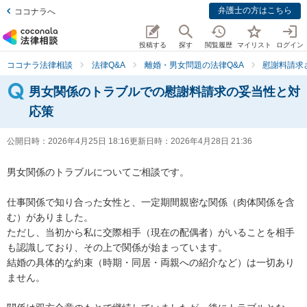
弁護士の方はこちら
ココナラへ
投稿する
探す
閲覧履歴
マイリスト
ログイン
ココナラ法律相談
法律Q&A
離婚・男女問題の法律Q&A
慰謝料請求
男女関係のトラブルでの慰謝料請求の妥当性と対
応策
公開日時：
2026年4月25日 18:16
更新日時：
2026年4月28日 21:36
男女関係のトラブルについてご相談です。

仕事関係で知り合った女性と、一定期間親密な関係（肉体関係を含
む）がありました。  

ただし、当初から私に交際相手（現在の配偶者）がいることを相手
も認識しており、その上で関係が始まっています。  

結婚の具体的な約束（時期・同居・両親への紹介など）は一切あり
ません。
