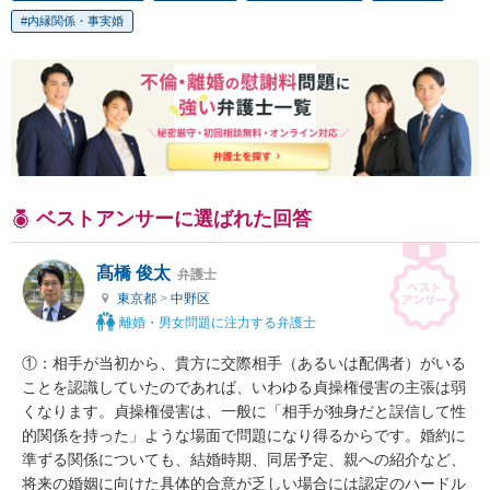
内縁関係・事実婚
ベストアンサーに選ばれた回答
髙橋 俊太
弁護士
東京都
>
中野区
離婚・男女問題に注力する弁護士
①：相手が当初から、貴方に交際相手（あるいは配偶者）がいる
ことを認識していたのであれば、いわゆる貞操権侵害の主張は弱
くなります。貞操権侵害は、一般に「相手が独身だと誤信して性
的関係を持った」ような場面で問題になり得るからです。婚約に
準ずる関係についても、結婚時期、同居予定、親への紹介など、
将来の婚姻に向けた具体的合意が乏しい場合には認定のハードル