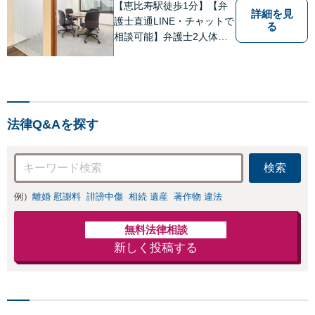
を解決したいのか
【恵比寿駅徒歩1分】【弁
詳細を見
を正確に読み取り
護士直通LINE・チャットで
る
ます。【東京都在
相談可能】弁護士2人体制
住以外の方も対
で案件に取り組み、多角的
応】
な視点から迅速に解決に導
きます。依頼者様のお話を
しっかりと伺い、最適な解
決策を提案【年中無休・早
法律Q&Aを探す
朝夜間対応可能（要予
約）】
検索
例）
離婚 慰謝料
誹謗中傷
相続 遺産
著作物 違法
無料法律相談
新しく投稿する