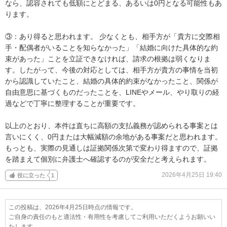
なら、認容されても低額にとどまる、あるいは0円となる可能性もあ
ります。

③：あり得ると思われます。 少なくとも、相手方が「貴方に交際相
手・配偶者がいることを知らなかった」「結婚に向けた具体的な約
束があった」ことを立証できなければ、請求の根拠は弱くなりま
す。したがって、今後の対応としては、相手方が貴方の事情を当初
から認識していたこと、結婚の具体的約束がなかったこと、関係が
自由意思に基づくものだったことを、LINEやメール、やり取りの経
過などで丁寧に整理することが重要です。

以上のとおり、本件は直ちに高額の支払義務が認められる事案とは
言いにくく、0円または大幅減額の余地がある事案だと思われます。
もっとも、実際の見通しは証拠関係次第で変わり得ますので、証拠
を踏まえて個別に弁護士へ確認するのが安全だと考えられます。
2026年4月25日 19:40
役に立った
1
この投稿は、2026年4月25日時点の情報です。
ご自身の責任のもと適法性・有用性を考慮してご利用いただくようお願いい
たします。