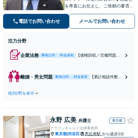
を率直にお伝えし、ご依頼の要否も
含めてご案内いたします。受任から
解決まで弁護士本人が一貫してスピ
電話でお問い合わせ
メールでお問い合わせ
ーディーに対応いたします。 ◆累計
相談2000件以上・解決実績500件以
上
注力分野
企業法務
【債権回収／労働問題／
事例11件
料金表有
契約関係・契約書チェッ
ク／裁判対応】取引先と
のトラブル・会社内のト
離婚・男女問題
【累計相談件数20
事例12件
料金表有
ラブルなど、事後の解決
00件、解決事例50
だけでなく予防法務まで
0件以上】【初回
ワンストップで対応！顧
他3分野を表示
相談（電話・WE
問弁護士をお探しの方も
B）無料】「オー
ご相談ください！【顧問
ダーメイドの解決
経験豊富】【個別案件も
策を提示」依頼者
対応OK】
永野 広美
様の話を丁寧にう
弁護士
東京都
かがい、どんな不
アヴァンギャルド法律事務所
安があるのか、何
東京都
渋谷区
恵比寿駅
から徒歩1分
|